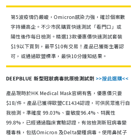
第5波疫情仍嚴峻，Omicron感染力強，確診個案數
字持續高企。不少市民購買快速測試「看門口」或
陽性後作每日檢測。精選13款優惠價快速測試套裝
$19以下買到，最平$10有交易！產品已獲衛生署認
可，或通過歐盟標準，最快10分鐘知結果。
DEEPBLUE 新型冠狀病毒抗原檢測試劑
>>按此選購<<
產品現時於HK Medical Mask官網有售，優惠價只要
$18/件。產品已獲得歐盟CE1434認證，可供民眾進行自
我檢測。準確度 99.03%、靈敏度96.4%、特異性
99.8%，已經通過臨床實驗認證，有效檢測新冠病毒變
種毒株，包括Omicron 及Delta變種病毒。使用鼻拭子