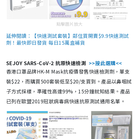
點擊圖片放大
延伸閱讀：【快速測試套裝】鄰住買開賣$9.9快速測試
劑！最快即日發貨 每日15萬盒補貨
SEJOY SARS-CoV-2 抗原快速檢測
>>按此選購<<
香港口罩品牌HK-M Mask抗疫價發售快速檢測劑，單支
裝$22，而購買500套裝低至$20/支買到。產品以鼻咽拭
子方式採樣，準確性高達99%，15分鐘就知結果。產品
已列在歐盟2019冠狀病毒病快速抗原測試通用名單。