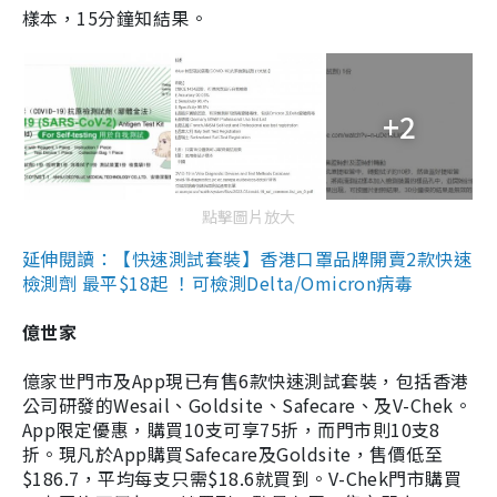
樣本，15分鐘知結果。
+2
點擊圖片放大
延伸閱讀：【快速測試套裝】香港口罩品牌開賣2款快速
檢測劑 最平$18起 ！可檢測Delta/Omicron病毒
億世家
億家世門市及App現已有售6款快速測試套裝，包括香港
公司研發的Wesail、Goldsite、Safecare、及V-Chek。
App限定優惠，購買10支可享75折，而門市則10支8
折。現凡於App購買Safecare及Goldsite，售價低至
$186.7，平均每支只需$18.6就買到。V-Chek門市購買