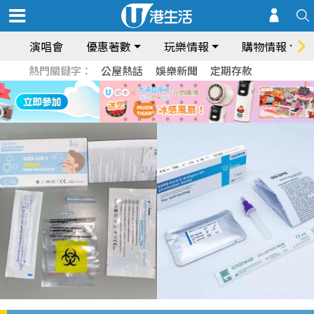
演唱會
優惠著數
玩樂情報
購物情報
熱門關鍵字：
公屋熱話
娛樂新聞
定期存款