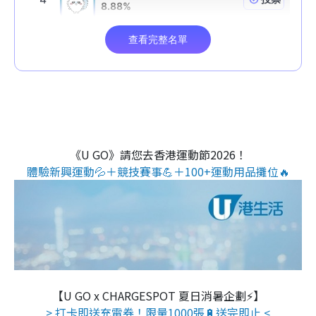
《U GO》請您去香港運動節2026！
體驗新興運動💦＋競技賽事💪＋100+運動用品攤位🔥
【U GO x CHARGESPOT 夏日消暑企劃⚡】
> 打卡即送充電券！限量1000張🔋送完即止 <