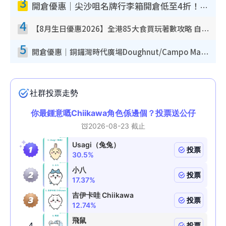
3
開倉優惠｜尖沙咀名牌行李箱開倉低至4折！一連5日 American Tourister/ace./Hallmark $200起！
4
【8月生日優惠2026】全港85大食買玩著數攻略 自助餐/火鍋放題同行免費＋誠品/DONKI送現金券
5
開倉優惠｜銅鑼灣時代廣場Doughnut/Campo Marzio開倉低至1折！背囊、書包、手袋劈價$200起