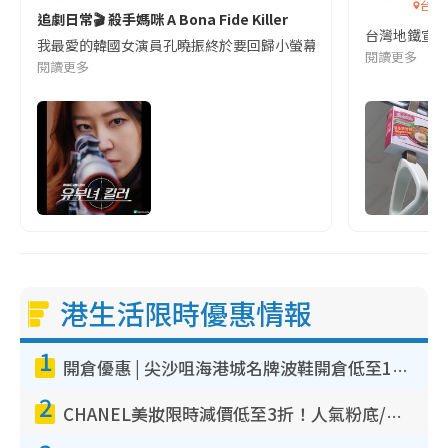
台灣
追劇日常🎬 殺手媽咪 A Bona Fide Killer
台灣地鐵宣
我最愛的韓國女演員孔曉振終於要回歸小螢幕啦!這次的劇本改編自同名
閱讀更多
閱讀更多
港生活限時優惠情報
1
開倉優惠 | 尖沙咀海港城名牌波鞋開倉低至1折！On鞋$899起／Joy&Peace鞋履$98起
2
CHANEL美妝限時減價低至3折！人氣粉底/唇膏/精華液低至$275！COCO香水都有平