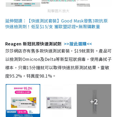
點擊圖片放大
延伸閱讀：【快速測試套裝】Good Mask發售3款抗原
快速檢測劑！低至$15/支 獲歐盟認證+無限購數量
Reagen 新冠抗原快速測試劑
>>按此選購<<
莎莎網店亦有售多款快速測試套裝，$19就買到。產品可
以檢測到Omicron及Delta等新型冠狀病毒，使用鼻拭子
樣本，只需15分鐘就可以取得快速抗原測試結果。靈敏
度95.2%，特異度98.1%。
+2