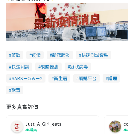
著數
疫情
新冠肺炎
快速測試套裝
快速測試
網購優惠
冠狀病毒
SARS－CoV－2
衞生署
網購平台
護理
歐盟
更多真實評價
Just_A_Girl_eats
co c
娛樂
吹