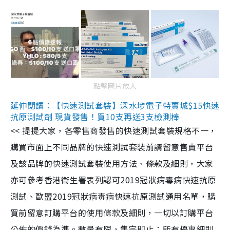
點擊圖片放大
延伸閱讀：【快速測試套裝】深水埗電子特賣城$15快速
抗原測試劑 現貨發售！買10支再送3支檢測棒
<< 提提大家，各零售商發售的快速測試套裝規格不一，
購買市面上不同品牌的快速測試套裝前請留意售賣平台
及該品牌的快速測試套裝使用方法、條款及細則，大家
亦可參考香港衞生署表列認可2019冠狀病毒病快速抗原
測試、歐盟2019冠狀病毒病快速抗原測試通用名單，購
買前留意訂購平台的使用條款及細則，一切以訂購平台
公佈的價錢為準。數量有限，售完即止；所有優惠細則