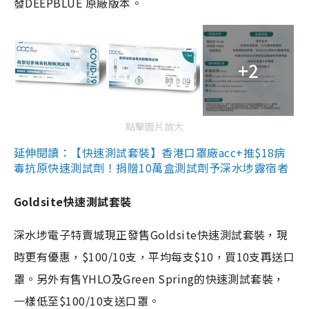
發DEEPBLUE 原廠版本。
+2
點擊圖片放大
延伸閱讀：【快速測試套裝】香港口罩廠acc+推$18病
毒抗原快速測試劑！捐贈10萬盒測試劑予深水埗露宿者
Goldsite快速測試套裝
深水埗電子特賣城現正發售Goldsite快速測試套裝，現
時更有優惠，$100/10支，平均每支$10，買10支再送口
罩。另外有售YHLO及Green Spring的快速測試套裝，
一樣低至$100/10支送口罩。