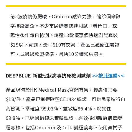
第5波疫情仍嚴峻，Omicron感染力強，確診個案數
字持續高企。不少市民購買快速測試「看門口」或
陽性後作每日檢測。精選13款優惠價快速測試套裝
$19以下買到，最平$10有交易！產品已獲衛生署認
可，或通過歐盟標準，最快10分鐘知結果。
DEEPBLUE 新型冠狀病毒抗原檢測試劑
>>按此選購<<
產品現時於HK Medical Mask官網有售，優惠價只要
$18/件。產品已獲得歐盟CE1434認證，可供民眾進行自
我檢測。準確度 99.03%、靈敏度96.4%、特異性
99.8%，已經通過臨床實驗認證，有效檢測新冠病毒變
種毒株，包括Omicron 及Delta變種病毒。使用鼻拭子