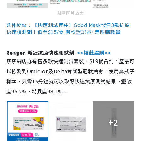
點擊圖片放大
延伸閱讀：【快速測試套裝】Good Mask發售3款抗原
快速檢測劑！低至$15/支 獲歐盟認證+無限購數量
Reagen 新冠抗原快速測試劑
>>按此選購<<
莎莎網店亦有售多款快速測試套裝，$19就買到。產品可
以檢測到Omicron及Delta等新型冠狀病毒，使用鼻拭子
樣本，只需15分鐘就可以取得快速抗原測試結果。靈敏
度95.2%，特異度98.1%。
+2