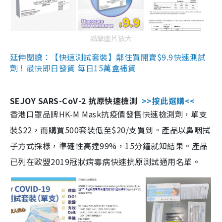
點擊圖片放大
延伸閱讀：【快速測試套裝】鄰住買開賣$9.9快速測試
劑！最快即日發貨 每日15萬盒補貨
SEJOY SARS-CoV-2 抗原快速檢測
>>按此選購<<
香港口罩品牌HK-M Mask抗疫價發售快速檢測劑，單支
裝$22，而購買500套裝低至$20/支買到。產品以鼻咽拭
子方式採樣，準確性高達99%，15分鐘就知結果。產品
已列在歐盟2019冠狀病毒病快速抗原測試通用名單。