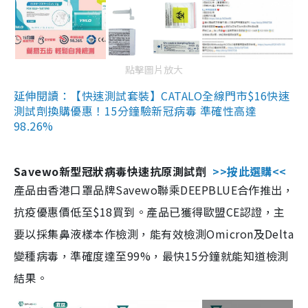
點擊圖片放大
延伸閱讀：【快速測試套裝】CATALO全線門市$16快速
測試劑換購優惠！15分鐘驗新冠病毒 準確性高達
98.26%
Savewo新型冠狀病毒快速抗原測試劑
>>按此選購<<
產品由香港口罩品牌Savewo聯乘DEEPBLUE合作推出，
抗疫優惠價低至$18買到。產品已獲得歐盟CE認證，主
要以採集鼻液樣本作檢測，能有效檢測Omicron及Delta
變種病毒，準確度達至99%，最快15分鐘就能知道檢測
結果。