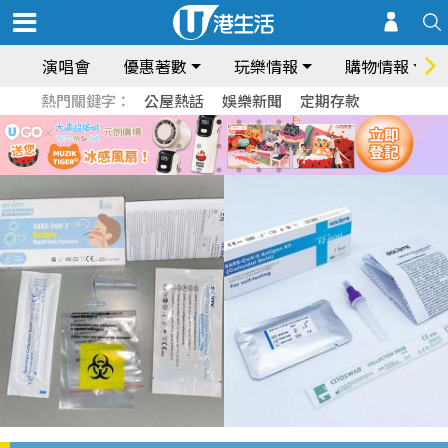
演唱會
優惠著數
玩樂情報
購物情報
熱門關鍵字：
公屋熱話
娛樂新聞
定期存款