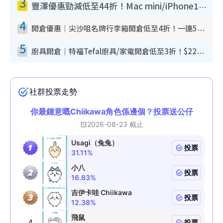
3
豐澤優惠勁減低至44折！Mac mini/iPhone17Pro大減價！廚房家電$220起
4
開倉優惠｜尖沙咀名牌行李箱開倉低至4折！一連5日 American Tourister/ace./Hallmark $200起！
5
廚具開倉｜特福Tefal廚具/家電開倉低至3折！$220起買平底鍋/炒鑊/湯煲！電飯煲/吸塵機/燙斗$418起