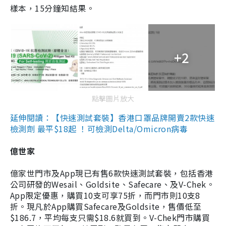
樣本，15分鐘知結果。
+2
點擊圖片放大
延伸閱讀：【快速測試套裝】香港口罩品牌開賣2款快速
檢測劑 最平$18起 ！可檢測Delta/Omicron病毒
億世家
億家世門市及App現已有售6款快速測試套裝，包括香港
公司研發的Wesail、Goldsite、Safecare、及V-Chek。
App限定優惠，購買10支可享75折，而門市則10支8
折。現凡於App購買Safecare及Goldsite，售價低至
$186.7，平均每支只需$18.6就買到。V-Chek門市購買