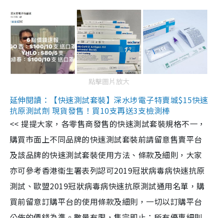
點擊圖片放大
延伸閱讀：【快速測試套裝】深水埗電子特賣城$15快速
抗原測試劑 現貨發售！買10支再送3支檢測棒
<< 提提大家，各零售商發售的快速測試套裝規格不一，
購買市面上不同品牌的快速測試套裝前請留意售賣平台
及該品牌的快速測試套裝使用方法、條款及細則，大家
亦可參考香港衞生署表列認可2019冠狀病毒病快速抗原
測試、歐盟2019冠狀病毒病快速抗原測試通用名單，購
買前留意訂購平台的使用條款及細則，一切以訂購平台
公佈的價錢為準。數量有限，售完即止；所有優惠細則