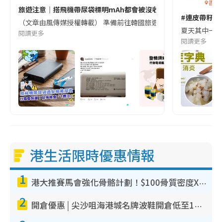
香港
旅遊注意｜搭飛機帶尿袋標明mAh都會被沒收😱出發前切記檢查「1
#連皮帶籽都
（文章由風傳媒授權轉載） 準備前往韓國旅遊的民眾，近期要特別留
夏天其中一種時
閱讀更多
閱讀更多
港生活限時優惠情報
1
港大推賽馬會強化骨骼計劃！$100骨質密度X光檢查 完成免費運動訓練送超市禮券！附參加資格
2
開倉優惠 | 尖沙咀海港城名牌波鞋開倉低至1折！On鞋$899起／Joy&Peace鞋履$98起