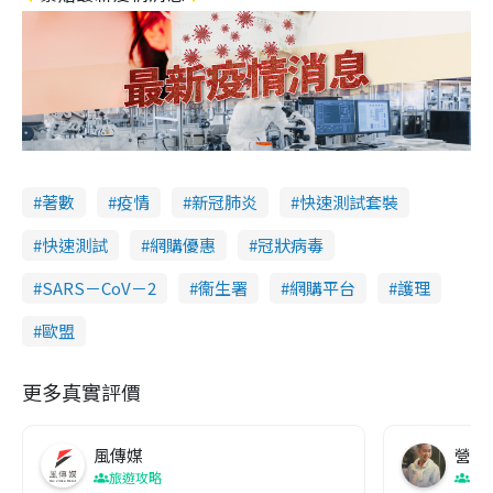
著數
疫情
新冠肺炎
快速測試套裝
快速測試
網購優惠
冠狀病毒
SARS－CoV－2
衞生署
網購平台
護理
歐盟
更多真實評價
風傳媒
營養教
旅遊攻略
生