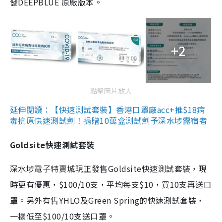
發DEEPBLUE 原廠版本。
+2
點擊圖片放大
延伸閱讀：【快速測試套裝】香港口罩廠acc+推$18病
毒抗原快速測試劑！捐贈10萬盒測試劑予深水埗露宿者
Goldsite快速測試套裝
深水埗電子特賣城現正發售Goldsite快速測試套裝，現
時更有優惠，$100/10支，平均每支$10，買10支再送口
罩。另外有售YHLO及Green Spring的快速測試套裝，
一樣低至$100/10支送口罩。