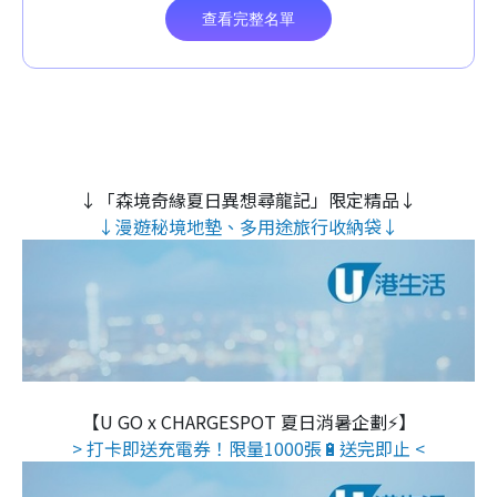
↓「森境奇緣夏日異想尋龍記」限定精品↓
↓漫遊秘境地墊、多用途旅行收納袋↓
【U GO x CHARGESPOT 夏日消暑企劃⚡】
> 打卡即送充電券！限量1000張🔋送完即止 <