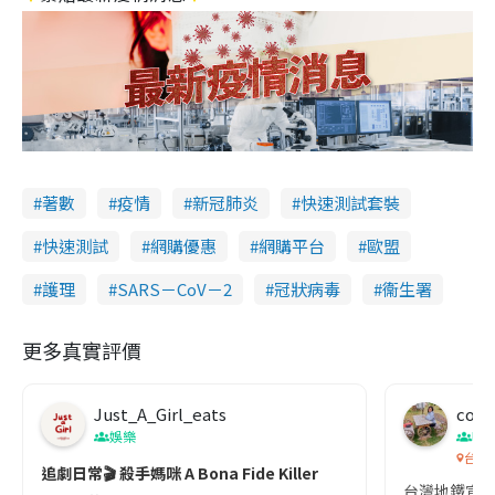
著數
疫情
新冠肺炎
快速測試套裝
快速測試
網購優惠
網購平台
歐盟
護理
SARS－CoV－2
冠狀病毒
衞生署
更多真實評價
Just_A_Girl_eats
co c
娛樂
吹
台灣
追劇日常🎬 殺手媽咪 A Bona Fide Killer
台灣地鐵宣