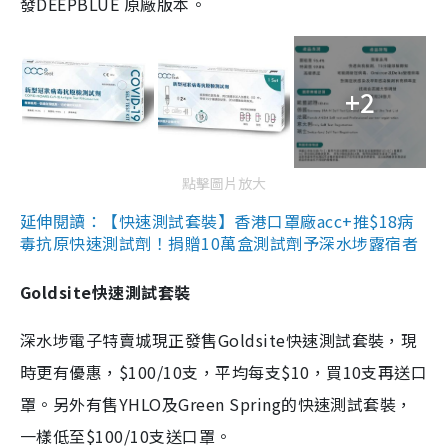
發DEEPBLUE 原廠版本。
+2
點擊圖片放大
延伸閱讀：【快速測試套裝】香港口罩廠acc+推$18病
毒抗原快速測試劑！捐贈10萬盒測試劑予深水埗露宿者
Goldsite快速測試套裝
深水埗電子特賣城現正發售Goldsite快速測試套裝，現
時更有優惠，$100/10支，平均每支$10，買10支再送口
罩。另外有售YHLO及Green Spring的快速測試套裝，
一樣低至$100/10支送口罩。