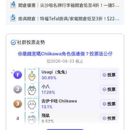
4
開倉優惠｜尖沙咀名牌行李箱開倉低至4折！一連5日 American Tourister/ace./Hallmark $200起！
5
廚具開倉｜特福Tefal廚具/家電開倉低至3折！$220起買平底鍋/炒鑊/湯煲！電飯煲/吸塵機/燙斗$418起