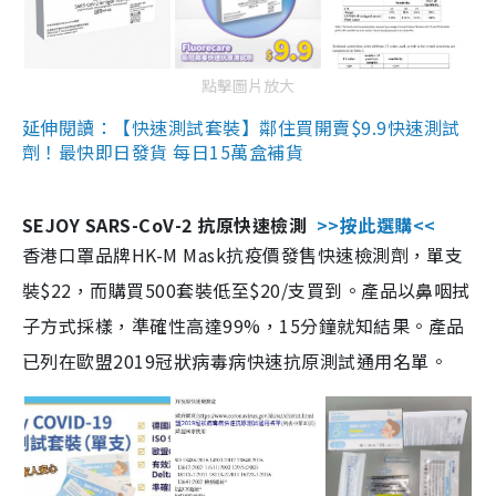
點擊圖片放大
延伸閱讀：【快速測試套裝】鄰住買開賣$9.9快速測試
劑！最快即日發貨 每日15萬盒補貨
SEJOY SARS-CoV-2 抗原快速檢測
>>按此選購<<
香港口罩品牌HK-M Mask抗疫價發售快速檢測劑，單支
裝$22，而購買500套裝低至$20/支買到。產品以鼻咽拭
子方式採樣，準確性高達99%，15分鐘就知結果。產品
已列在歐盟2019冠狀病毒病快速抗原測試通用名單。