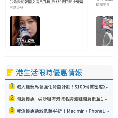
我最愛的韓國女演員孔曉振終於要回歸小螢幕啦!這次的劇本改編自同名
閱讀更多
閱讀更多
港生活限時優惠情報
1
港大推賽馬會強化骨骼計劃！$100骨質密度X光檢查 完成免費運動訓練送超市禮券！附參加資格
2
開倉優惠 | 尖沙咀海港城名牌波鞋開倉低至1折！On鞋$899起／Joy&Peace鞋履$98起
3
豐澤優惠勁減低至44折！Mac mini/iPhone17Pro大減價！廚房家電$220起