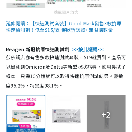
點擊圖片放大
延伸閱讀：【快速測試套裝】Good Mask發售3款抗原
快速檢測劑！低至$15/支 獲歐盟認證+無限購數量
Reagen 新冠抗原快速測試劑
>>按此選購<<
莎莎網店亦有售多款快速測試套裝，$19就買到。產品可
以檢測到Omicron及Delta等新型冠狀病毒，使用鼻拭子
樣本，只需15分鐘就可以取得快速抗原測試結果。靈敏
度95.2%，特異度98.1%。
+2