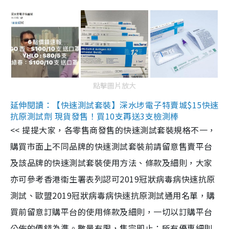
點擊圖片放大
延伸閱讀：【快速測試套裝】深水埗電子特賣城$15快速
抗原測試劑 現貨發售！買10支再送3支檢測棒
<< 提提大家，各零售商發售的快速測試套裝規格不一，
購買市面上不同品牌的快速測試套裝前請留意售賣平台
及該品牌的快速測試套裝使用方法、條款及細則，大家
亦可參考香港衞生署表列認可2019冠狀病毒病快速抗原
測試、歐盟2019冠狀病毒病快速抗原測試通用名單，購
買前留意訂購平台的使用條款及細則，一切以訂購平台
公佈的價錢為準。數量有限，售完即止；所有優惠細則