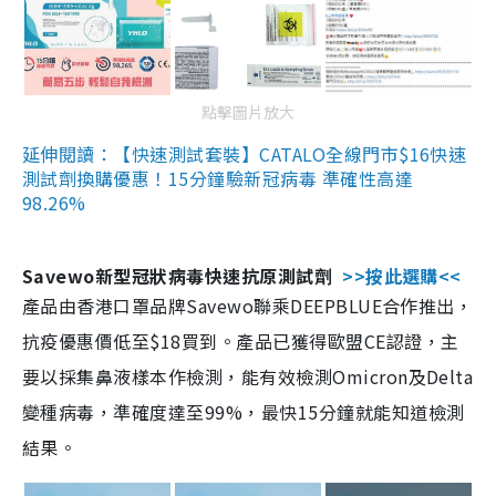
點擊圖片放大
延伸閱讀：【快速測試套裝】CATALO全線門市$16快速
測試劑換購優惠！15分鐘驗新冠病毒 準確性高達
98.26%
Savewo新型冠狀病毒快速抗原測試劑
>>按此選購<<
產品由香港口罩品牌Savewo聯乘DEEPBLUE合作推出，
抗疫優惠價低至$18買到。產品已獲得歐盟CE認證，主
要以採集鼻液樣本作檢測，能有效檢測Omicron及Delta
變種病毒，準確度達至99%，最快15分鐘就能知道檢測
結果。