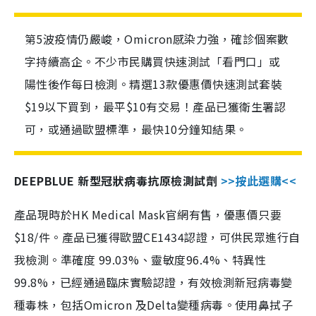
第5波疫情仍嚴峻，Omicron感染力強，確診個案數
字持續高企。不少市民購買快速測試「看門口」或
陽性後作每日檢測。精選13款優惠價快速測試套裝
$19以下買到，最平$10有交易！產品已獲衛生署認
可，或通過歐盟標準，最快10分鐘知結果。
DEEPBLUE 新型冠狀病毒抗原檢測試劑
>>按此選購<<
產品現時於HK Medical Mask官網有售，優惠價只要
$18/件。產品已獲得歐盟CE1434認證，可供民眾進行自
我檢測。準確度 99.03%、靈敏度96.4%、特異性
99.8%，已經通過臨床實驗認證，有效檢測新冠病毒變
種毒株，包括Omicron 及Delta變種病毒。使用鼻拭子