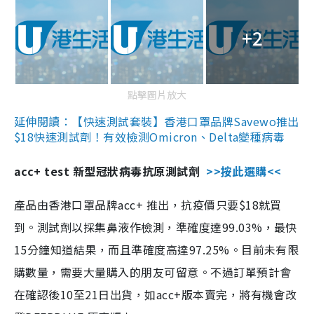
+2
點擊圖片放大
延伸閱讀：【快速測試套裝】香港口罩品牌Savewo推出
$18快速測試劑！有效檢測Omicron、Delta變種病毒
acc+ test 新型冠狀病毒抗原測試劑
>>按此選購<<
產品由香港口罩品牌acc+ 推出，抗疫價只要$18就買
到。測試劑以採集鼻液作檢測，準確度達99.03%，最快
15分鐘知道結果，而且準確度高達97.25%。目前未有限
購數量，需要大量購入的朋友可留意。不過訂單預計會
在確認後10至21日出貨，如acc+版本賣完，將有機會改