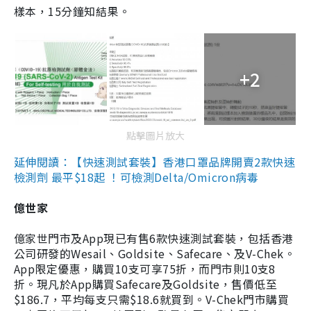
樣本，15分鐘知結果。
+2
點擊圖片放大
延伸閱讀：【快速測試套裝】香港口罩品牌開賣2款快速
檢測劑 最平$18起 ！可檢測Delta/Omicron病毒
億世家
億家世門市及App現已有售6款快速測試套裝，包括香港
公司研發的Wesail、Goldsite、Safecare、及V-Chek。
App限定優惠，購買10支可享75折，而門市則10支8
折。現凡於App購買Safecare及Goldsite，售價低至
$186.7，平均每支只需$18.6就買到。V-Chek門市購買