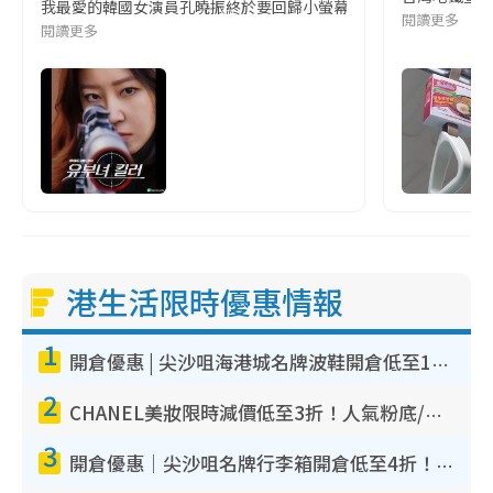
我最愛的韓國女演員孔曉振終於要回歸小螢幕啦!這次的劇本改編自同名
閱讀更多
閱讀更多
港生活限時優惠情報
1
開倉優惠 | 尖沙咀海港城名牌波鞋開倉低至1折！On鞋$899起／Joy&Peace鞋履$98起
2
CHANEL美妝限時減價低至3折！人氣粉底/唇膏/精華液低至$275！COCO香水都有平
3
開倉優惠｜尖沙咀名牌行李箱開倉低至4折！一連5日 American Tourister/ace./Hallmark $200起！