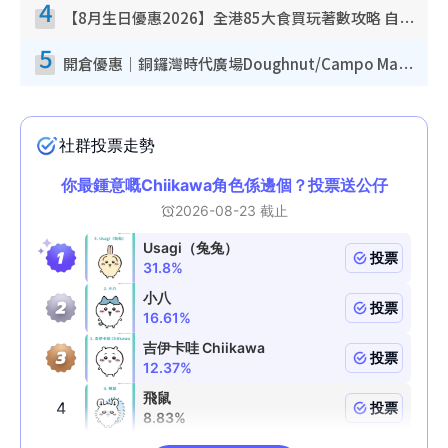
4
【8月生日優惠2026】全港85大食買玩著數攻略 自助餐/火鍋放題同行免費＋誠品/DONKI送現金券
5
開倉優惠｜銅鑼灣時代廣場Doughnut/Campo Marzio開倉低至1折！背囊、書包、手袋劈價$200起