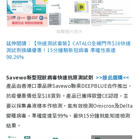
點擊圖片放大
延伸閱讀：【快速測試套裝】CATALO全線門市$16快速
測試劑換購優惠！15分鐘驗新冠病毒 準確性高達
98.26%
Savewo新型冠狀病毒快速抗原測試劑
>>按此選購<<
產品由香港口罩品牌Savewo聯乘DEEPBLUE合作推出，
抗疫優惠價低至$18買到。產品已獲得歐盟CE認證，主
要以採集鼻液樣本作檢測，能有效檢測Omicron及Delta
變種病毒，準確度達至99%，最快15分鐘就能知道檢測
結果。