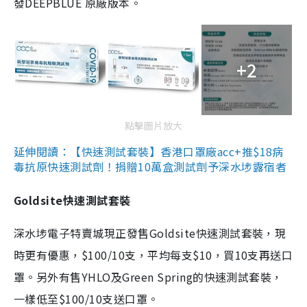
發DEEPBLUE 原廠版本。
+2
點擊圖片放大
延伸閱讀：【快速測試套裝】香港口罩廠acc+推$18病
毒抗原快速測試劑！捐贈10萬盒測試劑予深水埗露宿者
Goldsite快速測試套裝
深水埗電子特賣城現正發售Goldsite快速測試套裝，現
時更有優惠，$100/10支，平均每支$10，買10支再送口
罩。另外有售YHLO及Green Spring的快速測試套裝，
一樣低至$100/10支送口罩。