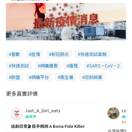
著數
疫情
新冠肺炎
快速測試套裝
快速測試
網購優惠
護理
SARS－CoV－2
歐盟
網購平台
衞生署
冠狀病毒
更多真實評價
Just_A_Girl_eats
co c
娛樂
吹
台灣
追劇日常🎬 殺手媽咪 A Bona Fide Killer
台灣地鐵宣