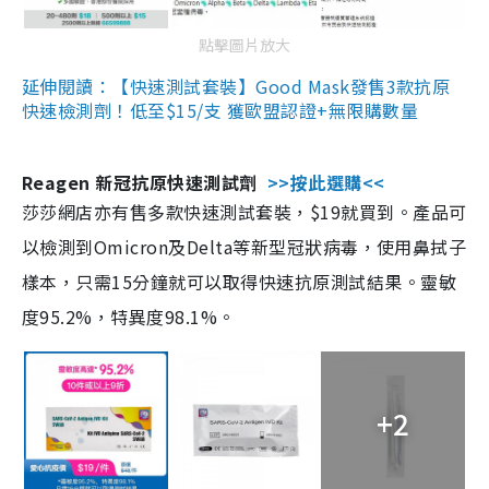
點擊圖片放大
延伸閱讀：【快速測試套裝】Good Mask發售3款抗原
快速檢測劑！低至$15/支 獲歐盟認證+無限購數量
Reagen 新冠抗原快速測試劑
>>按此選購<<
莎莎網店亦有售多款快速測試套裝，$19就買到。產品可
以檢測到Omicron及Delta等新型冠狀病毒，使用鼻拭子
樣本，只需15分鐘就可以取得快速抗原測試結果。靈敏
度95.2%，特異度98.1%。
+2