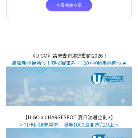
《U GO》請您去香港運動節2026！
體驗新興運動💦＋競技賽事💪＋100+運動用品攤位🔥
【U GO x CHARGESPOT 夏日消暑企劃⚡】
> 打卡即送充電券！限量1000張🔋送完即止 <