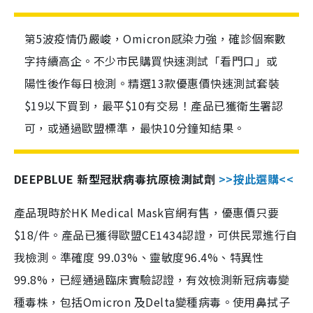
第5波疫情仍嚴峻，Omicron感染力強，確診個案數
字持續高企。不少市民購買快速測試「看門口」或
陽性後作每日檢測。精選13款優惠價快速測試套裝
$19以下買到，最平$10有交易！產品已獲衛生署認
可，或通過歐盟標準，最快10分鐘知結果。
DEEPBLUE 新型冠狀病毒抗原檢測試劑
>>按此選購<<
產品現時於HK Medical Mask官網有售，優惠價只要
$18/件。產品已獲得歐盟CE1434認證，可供民眾進行自
我檢測。準確度 99.03%、靈敏度96.4%、特異性
99.8%，已經通過臨床實驗認證，有效檢測新冠病毒變
種毒株，包括Omicron 及Delta變種病毒。使用鼻拭子