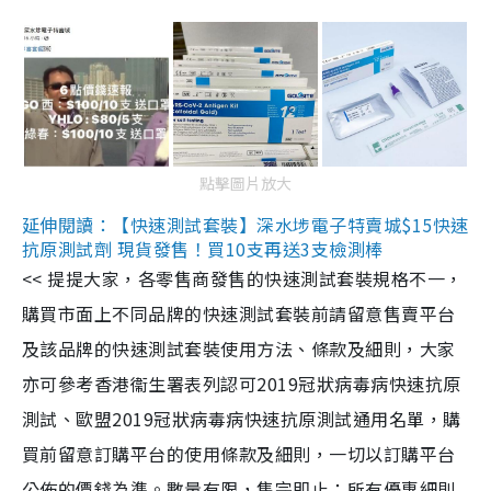
點擊圖片放大
延伸閱讀：【快速測試套裝】深水埗電子特賣城$15快速
抗原測試劑 現貨發售！買10支再送3支檢測棒
<< 提提大家，各零售商發售的快速測試套裝規格不一，
購買市面上不同品牌的快速測試套裝前請留意售賣平台
及該品牌的快速測試套裝使用方法、條款及細則，大家
亦可參考香港衞生署表列認可2019冠狀病毒病快速抗原
測試、歐盟2019冠狀病毒病快速抗原測試通用名單，購
買前留意訂購平台的使用條款及細則，一切以訂購平台
公佈的價錢為準。數量有限，售完即止；所有優惠細則