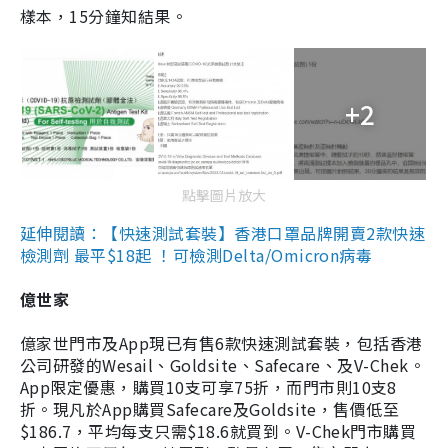
樣本，15分鐘知結果。
+2
點擊圖片放大
延伸閱讀：【快速測試套裝】香港口罩品牌開賣2款快速
檢測劑 最平$18起 ！可檢測Delta/Omicron病毒
億世家
億家世門市及App現已有售6款快速測試套裝，包括香港
公司研發的Wesail、Goldsite、Safecare、及V-Chek。
App限定優惠，購買10支可享75折，而門市則10支8
折。現凡於App購買Safecare及Goldsite，售價低至
$186.7，平均每支只需$18.6就買到。V-Chek門市購買