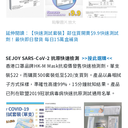
點擊圖片放大
延伸閱讀：【快速測試套裝】鄰住買開賣$9.9快速測試
劑！最快即日發貨 每日15萬盒補貨
SEJOY SARS-CoV-2 抗原快速檢測
>>按此選購<<
香港口罩品牌HK-M Mask抗疫價發售快速檢測劑，單支
裝$22，而購買500套裝低至$20/支買到。產品以鼻咽拭
子方式採樣，準確性高達99%，15分鐘就知結果。產品
已列在歐盟2019冠狀病毒病快速抗原測試通用名單。