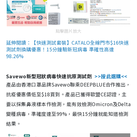
點擊圖片放大
延伸閱讀：【快速測試套裝】CATALO全線門市$16快速
測試劑換購優惠！15分鐘驗新冠病毒 準確性高達
98.26%
Savewo新型冠狀病毒快速抗原測試劑
>>按此選購<<
產品由香港口罩品牌Savewo聯乘DEEPBLUE合作推出，
抗疫優惠價低至$18買到。產品已獲得歐盟CE認證，主
要以採集鼻液樣本作檢測，能有效檢測Omicron及Delta
變種病毒，準確度達至99%，最快15分鐘就能知道檢測
結果。