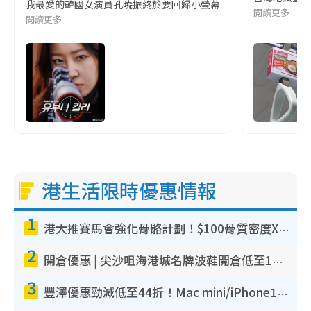
我最愛的韓國女演員孔曉振終於要回歸小螢幕啦!這次的劇本改編自同名
閱讀更多
閱讀更多
港生活限時優惠情報
1
港大推賽馬會強化骨骼計劃！$100骨質密度X光檢查 完成免費運動訓練送超市禮券！附參加資格
2
開倉優惠 | 尖沙咀海港城名牌波鞋開倉低至1折！On鞋$899起／Joy&Peace鞋履$98起
3
豐澤優惠勁減低至44折！Mac mini/iPhone17Pro大減價！廚房家電$220起