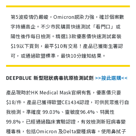
第5波疫情仍嚴峻，Omicron感染力強，確診個案數
字持續高企。不少市民購買快速測試「看門口」或
陽性後作每日檢測。精選13款優惠價快速測試套裝
$19以下買到，最平$10有交易！產品已獲衛生署認
可，或通過歐盟標準，最快10分鐘知結果。
DEEPBLUE 新型冠狀病毒抗原檢測試劑
>>按此選購<<
產品現時於HK Medical Mask官網有售，優惠價只要
$18/件。產品已獲得歐盟CE1434認證，可供民眾進行自
我檢測。準確度 99.03%、靈敏度96.4%、特異性
99.8%，已經通過臨床實驗認證，有效檢測新冠病毒變
種毒株，包括Omicron 及Delta變種病毒。使用鼻拭子