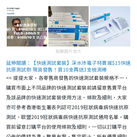
點擊圖片放大
延伸閱讀：【快速測試套裝】深水埗電子特賣城$15快速
抗原測試劑 現貨發售！買10支再送3支檢測棒
<< 提提大家，各零售商發售的快速測試套裝規格不一，
購買市面上不同品牌的快速測試套裝前請留意售賣平台
及該品牌的快速測試套裝使用方法、條款及細則，大家
亦可參考香港衞生署表列認可2019冠狀病毒病快速抗原
測試、歐盟2019冠狀病毒病快速抗原測試通用名單，購
買前留意訂購平台的使用條款及細則，一切以訂購平台
公佈的價錢為準。數量有限，售完即止；所有優惠細則