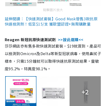
點擊圖片放大
延伸閱讀：【快速測試套裝】Good Mask發售3款抗原
快速檢測劑！低至$15/支 獲歐盟認證+無限購數量
Reagen 新冠抗原快速測試劑
>>按此選購<<
莎莎網店亦有售多款快速測試套裝，$19就買到。產品可
以檢測到Omicron及Delta等新型冠狀病毒，使用鼻拭子
樣本，只需15分鐘就可以取得快速抗原測試結果。靈敏
度95.2%，特異度98.1%。
+2