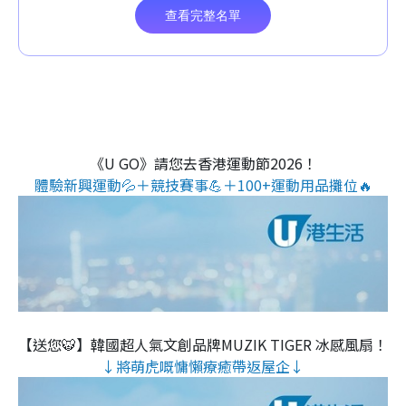
《U GO》請您去香港運動節2026！
體驗新興運動💦＋競技賽事💪＋100+運動用品攤位🔥
【送您🐯】韓國超人氣文創品牌MUZIK TIGER 冰感風扇！
↓將萌虎嘅慵懶療癒帶返屋企↓