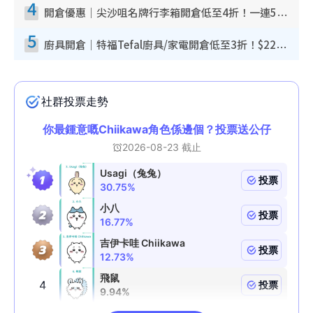
4
開倉優惠｜尖沙咀名牌行李箱開倉低至4折！一連5日 American Tourister/ace./Hallmark $200起！
5
廚具開倉｜特福Tefal廚具/家電開倉低至3折！$220起買平底鍋/炒鑊/湯煲！電飯煲/吸塵機/燙斗$418起