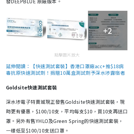
發DEEPBLUE 原廠版本。
+2
點擊圖片放大
延伸閱讀：【快速測試套裝】香港口罩廠acc+推$18病
毒抗原快速測試劑！捐贈10萬盒測試劑予深水埗露宿者
Goldsite快速測試套裝
深水埗電子特賣城現正發售Goldsite快速測試套裝，現
時更有優惠，$100/10支，平均每支$10，買10支再送口
罩。另外有售YHLO及Green Spring的快速測試套裝，
一樣低至$100/10支送口罩。