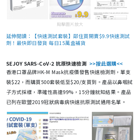
點擊圖片放大
延伸閱讀：【快速測試套裝】鄰住買開賣$9.9快速測試
劑！最快即日發貨 每日15萬盒補貨
SEJOY SARS-CoV-2 抗原快速檢測
>>按此選購<<
香港口罩品牌HK-M Mask抗疫價發售快速檢測劑，單支
裝$22，而購買500套裝低至$20/支買到。產品以鼻咽拭
子方式採樣，準確性高達99%，15分鐘就知結果。產品
已列在歐盟2019冠狀病毒病快速抗原測試通用名單。