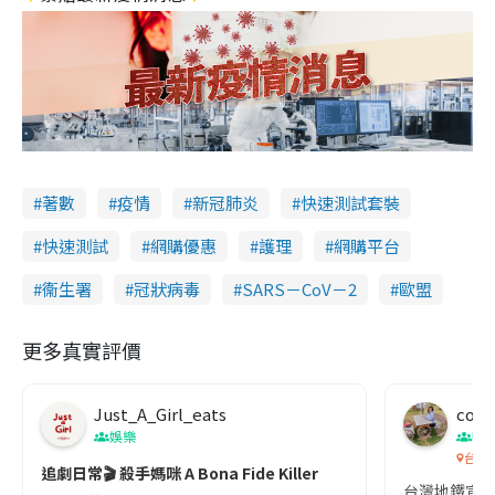
著數
疫情
新冠肺炎
快速測試套裝
快速測試
網購優惠
護理
網購平台
衞生署
冠狀病毒
SARS－CoV－2
歐盟
更多真實評價
Just_A_Girl_eats
co c
娛樂
吹
台灣
追劇日常🎬 殺手媽咪 A Bona Fide Killer
台灣地鐵宣