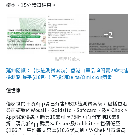
樣本，15分鐘知結果。
+2
點擊圖片放大
延伸閱讀：【快速測試套裝】香港口罩品牌開賣2款快速
檢測劑 最平$18起 ！可檢測Delta/Omicron病毒
億世家
億家世門市及App現已有售6款快速測試套裝，包括香港
公司研發的Wesail、Goldsite、Safecare、及V-Chek。
App限定優惠，購買10支可享75折，而門市則10支8
折。現凡於App購買Safecare及Goldsite，售價低至
$186.7，平均每支只需$18.6就買到。V-Chek門市購買