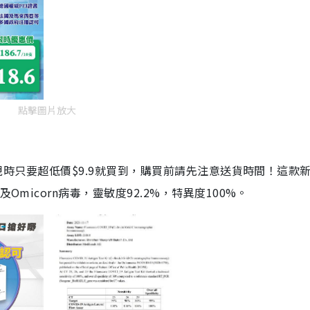
點擊圖片放大
劑，現時只要超低價$9.9就買到，購買前請先注意送貨時間！這款
Omicorn病毒，靈敏度92.2%，特異度100%。