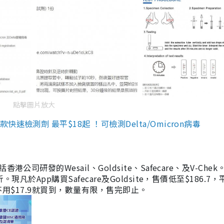
點擊圖片放大
檢測劑 最平$18起 ！可檢測Delta/Omicron病毒
研發的Wesail、Goldsite、Safecare、及V-Chek。
凡於App購買Safecare及Goldsite，售價低至$186.7
均不用$17.9就買到，數量有限，售完即止。