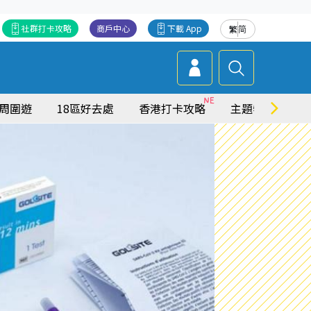
社群打卡攻略
商戶中心
下載 App
繁
简
周圍遊
18區好去處
香港打卡攻略
主題特集