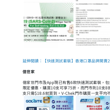
延伸閱讀：【快速測試套裝】香港口罩品牌開賣2款快速
億世家
億家世門市及App現已有售6款快速測試套裝，包括香港公司
限定優惠，購買10支可享75折，而門市則10支8折。現
支只需$18.6就買到。V-Chek門市購買一支平