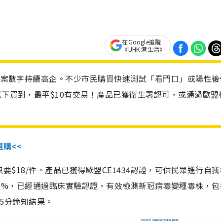
在Google追蹤
《UHK 港生活》
診個案數字持續高企。不少市民購買快速測試「看門口」或陽性後
以下買到，最平$10有交易！產品已獲衛生署認可，或通過歐盟
選購<<
惠價只要$18/件。產品已獲得歐盟CE1434認證，可供民眾進行自
性99.8%，已經通過臨床實驗認證，有效檢測新冠病毒變種毒株，
，15分鐘知結果。