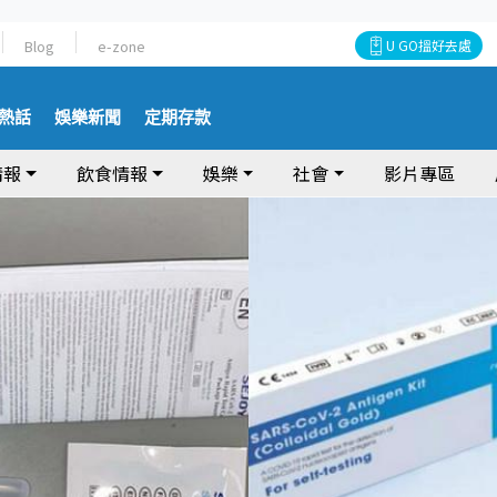
Blog
e-zone
U GO搵好去處
熱話
娛樂新聞
定期存款
情報
飲食情報
娛樂
社會
影片專區