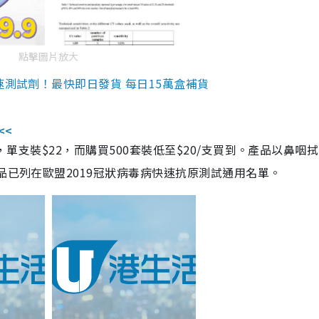
點擊圖片放大
速測試劑！最快即日發貨 每日15萬盒補貨
<<
，單支裝$22，而購買500套裝低至$20/支買到。產品以鼻咽
品已列在歐盟2019冠狀病毒病快速抗原測試通用名單。