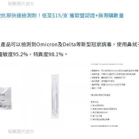
點擊圖片放大
3款抗原快速檢測劑！低至$15/支 獲歐盟認證+無限購數量
品可以檢測到Omicron及Delta等新型冠狀病毒，使用鼻拭
度95.2%，特異度98.1%。
點擊圖片放大