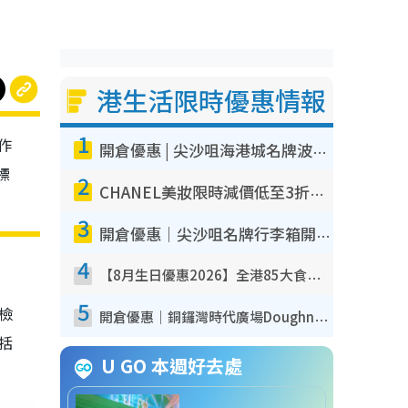
港生活限時優惠情報
1
作
開倉優惠 | 尖沙咀海港城名牌波鞋開倉低至1折！On鞋$899起／Joy&Peace鞋履$98起
標
2
CHANEL美妝限時減價低至3折！人氣粉底/唇膏/精華液低至$275！COCO香水都有平
3
開倉優惠｜尖沙咀名牌行李箱開倉低至4折！一連5日 American Tourister/ace./Hallmark $200起！
4
【8月生日優惠2026】全港85大食買玩著數攻略 自助餐/火鍋放題同行免費＋誠品/DONKI送現金券
5
我檢
開倉優惠｜銅鑼灣時代廣場Doughnut/Campo Marzio開倉低至1折！背囊、書包、手袋劈價$200起
包括
U GO 本週好去處