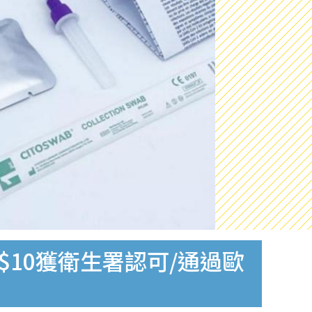
$10獲衛生署認可/通過歐