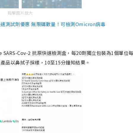
點擊圖片放大
測試劑優惠 無限購數量！可檢測Omicron病毒
are SARS-Cov-2 抗原快速檢測盒，每20劑獨立包裝為1個單位
5。產品以鼻拭子採樣，10至15分鐘知結果。