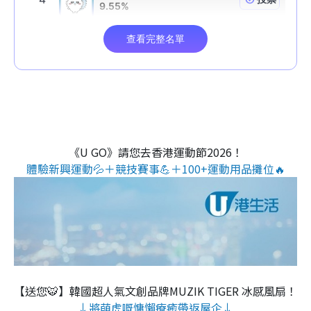
《U GO》請您去香港運動節2026！
體驗新興運動💦＋競技賽事💪＋100+運動用品攤位🔥
【送您🐯】韓國超人氣文創品牌MUZIK TIGER 冰感風扇！
↓將萌虎嘅慵懶療癒帶返屋企↓