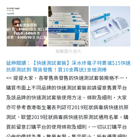
點擊圖片放大
延伸閱讀：【快速測試套裝】深水埗電子特賣城$15快速
抗原測試劑 現貨發售！買10支再送3支檢測棒
<< 提提大家，各零售商發售的快速測試套裝規格不一，
購買市面上不同品牌的快速測試套裝前請留意售賣平台
及該品牌的快速測試套裝使用方法、條款及細則，大家
亦可參考香港衞生署表列認可2019冠狀病毒病快速抗原
測試、歐盟2019冠狀病毒病快速抗原測試通用名單，購
買前留意訂購平台的使用條款及細則，一切以訂購平台
公佈的價錢為準。數量有限，售完即止；所有優惠細則