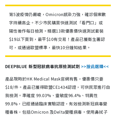
第5波疫情仍嚴峻，Omicron感染力強，確診個案數
字持續高企。不少市民購買快速測試「看門口」或
陽性後作每日檢測。精選13款優惠價快速測試套裝
$19以下買到，最平$10有交易！產品已獲衛生署認
可，或通過歐盟標準，最快10分鐘知結果。
DEEPBLUE 新型冠狀病毒抗原檢測試劑
>>按此選購<<
產品現時於HK Medical Mask官網有售，優惠價只要
$18/件。產品已獲得歐盟CE1434認證，可供民眾進行自
我檢測。準確度 99.03%、靈敏度96.4%、特異性
99.8%，已經通過臨床實驗認證，有效檢測新冠病毒變
種毒株，包括Omicron 及Delta變種病毒。使用鼻拭子