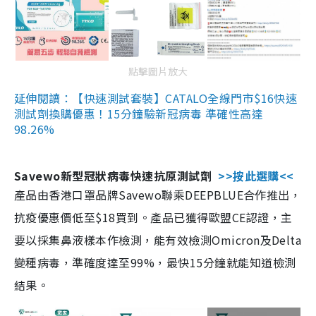
點擊圖片放大
延伸閱讀：【快速測試套裝】CATALO全線門市$16快速
測試劑換購優惠！15分鐘驗新冠病毒 準確性高達
98.26%
Savewo新型冠狀病毒快速抗原測試劑
>>按此選購<<
產品由香港口罩品牌Savewo聯乘DEEPBLUE合作推出，
抗疫優惠價低至$18買到。產品已獲得歐盟CE認證，主
要以採集鼻液樣本作檢測，能有效檢測Omicron及Delta
變種病毒，準確度達至99%，最快15分鐘就能知道檢測
結果。