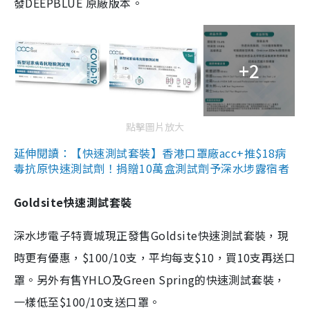
發DEEPBLUE 原廠版本。
+2
點擊圖片放大
延伸閱讀：【快速測試套裝】香港口罩廠acc+推$18病
毒抗原快速測試劑！捐贈10萬盒測試劑予深水埗露宿者
Goldsite快速測試套裝
深水埗電子特賣城現正發售Goldsite快速測試套裝，現
時更有優惠，$100/10支，平均每支$10，買10支再送口
罩。另外有售YHLO及Green Spring的快速測試套裝，
一樣低至$100/10支送口罩。