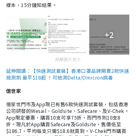
樣本，15分鐘知結果。
+2
點擊圖片放大
延伸閱讀：【快速測試套裝】香港口罩品牌開賣2款快速
檢測劑 最平$18起 ！可檢測Delta/Omicron病毒
億世家
億家世門市及App現已有售6款快速測試套裝，包括香港
公司研發的Wesail、Goldsite、Safecare、及V-Chek。
App限定優惠，購買10支可享75折，而門市則10支8
折。現凡於App購買Safecare及Goldsite，售價低至
$186.7，平均每支只需$18.6就買到。V-Chek門市購買