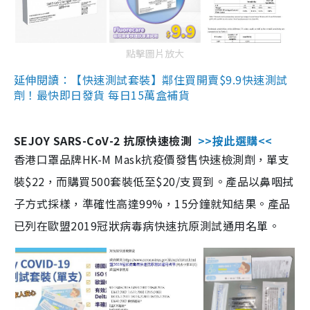
點擊圖片放大
延伸閱讀：【快速測試套裝】鄰住買開賣$9.9快速測試
劑！最快即日發貨 每日15萬盒補貨
SEJOY SARS-CoV-2 抗原快速檢測
>>按此選購<<
香港口罩品牌HK-M Mask抗疫價發售快速檢測劑，單支
裝$22，而購買500套裝低至$20/支買到。產品以鼻咽拭
子方式採樣，準確性高達99%，15分鐘就知結果。產品
已列在歐盟2019冠狀病毒病快速抗原測試通用名單。