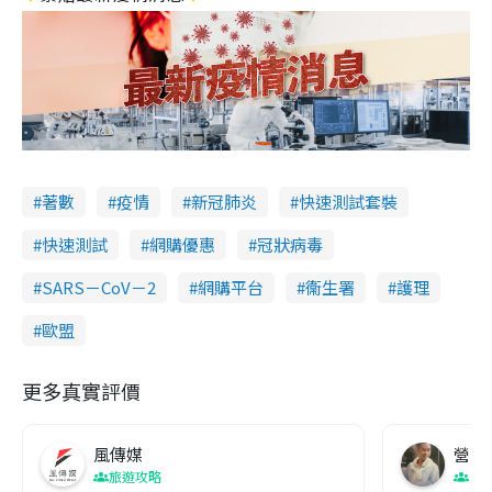
著數
疫情
新冠肺炎
快速測試套裝
快速測試
網購優惠
冠狀病毒
SARS－CoV－2
網購平台
衞生署
護理
歐盟
更多真實評價
風傳媒
營養教
旅遊攻略
生