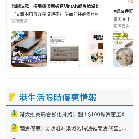
香港
旅遊注意｜搭飛機帶尿袋標明mAh都會被沒收😱出發前切記檢查「1
#連皮帶籽都
（文章由風傳媒授權轉載） 準備前往韓國旅遊的民眾，近期要特別留
夏天其中一種時
閱讀更多
閱讀更多
港生活限時優惠情報
1
港大推賽馬會強化骨骼計劃！$100骨質密度X光檢查 完成免費運動訓練送超市禮券！附參加資格
2
開倉優惠 | 尖沙咀海港城名牌波鞋開倉低至1折！On鞋$899起／Joy&Peace鞋履$98起