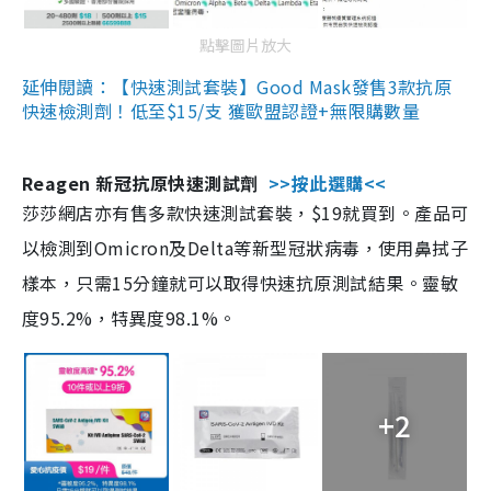
點擊圖片放大
延伸閱讀：【快速測試套裝】Good Mask發售3款抗原
快速檢測劑！低至$15/支 獲歐盟認證+無限購數量
Reagen 新冠抗原快速測試劑
>>按此選購<<
莎莎網店亦有售多款快速測試套裝，$19就買到。產品可
以檢測到Omicron及Delta等新型冠狀病毒，使用鼻拭子
樣本，只需15分鐘就可以取得快速抗原測試結果。靈敏
度95.2%，特異度98.1%。
+2