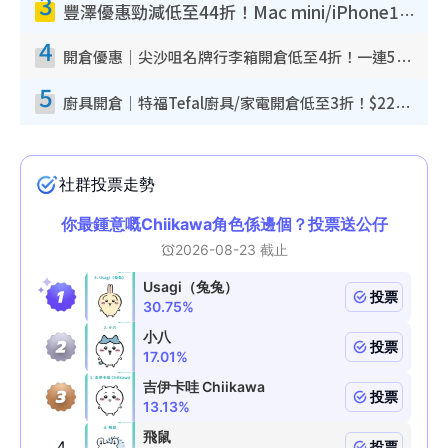
3
豐澤優惠勁減低至44折！Mac mini/iPhone17Pro大減價！廚房家電$220起
4
開倉優惠｜尖沙咀名牌行李箱開倉低至4折！一連5日 American Tourister/ace./Hallmark $200起！
5
廚具開倉｜特福Tefal廚具/家電開倉低至3折！$220起買平底鍋/炒鑊/湯煲！電飯煲/吸塵機/燙斗$418起