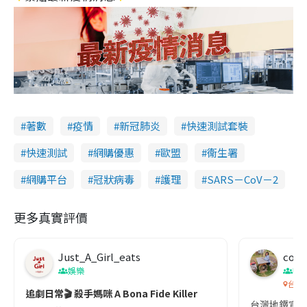
著數
疫情
新冠肺炎
快速測試套裝
快速測試
網購優惠
歐盟
衞生署
網購平台
冠狀病毒
護理
SARS－CoV－2
更多真實評價
Just_A_Girl_eats
co c
娛樂
吹
台灣
追劇日常🎬 殺手媽咪 A Bona Fide Killer
台灣地鐵宣