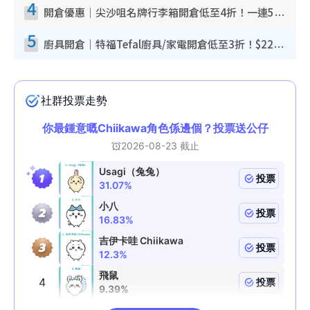
4
開倉優惠｜尖沙咀名牌行李箱開倉低至4折！一連5日 American Tourister/ace./Hallmark $200起！
5
廚具開倉｜特福Tefal廚具/家電開倉低至3折！$220起買平底鍋/炒鑊/湯煲！電飯煲/吸塵機/燙斗$418起