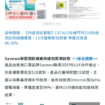
點擊圖片放大
延伸閱讀：【快速測試套裝】CATALO全線門市$16快速
測試劑換購優惠！15分鐘驗新冠病毒 準確性高達
98.26%
Savewo新型冠狀病毒快速抗原測試劑
>>按此選購<<
產品由香港口罩品牌Savewo聯乘DEEPBLUE合作推出，
抗疫優惠價低至$18買到。產品已獲得歐盟CE認證，主
要以採集鼻液樣本作檢測，能有效檢測Omicron及Delta
變種病毒，準確度達至99%，最快15分鐘就能知道檢測
結果。