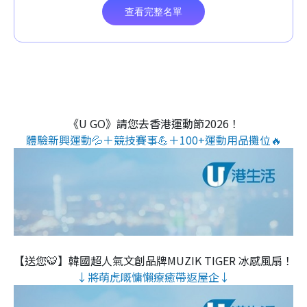
《U GO》請您去香港運動節2026！
體驗新興運動💦＋競技賽事💪＋100+運動用品攤位🔥
【送您🐯】韓國超人氣文創品牌MUZIK TIGER 冰感風扇！
↓將萌虎嘅慵懶療癒帶返屋企↓