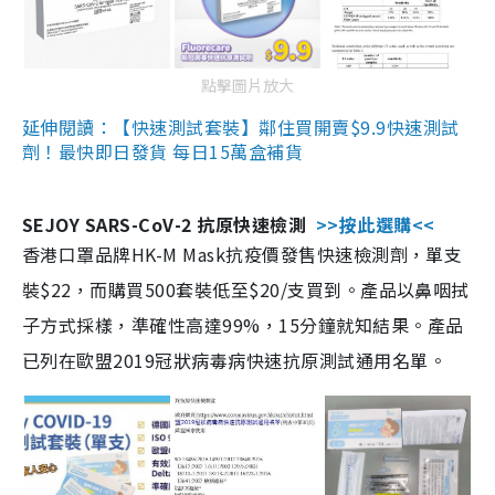
點擊圖片放大
延伸閱讀：【快速測試套裝】鄰住買開賣$9.9快速測試
劑！最快即日發貨 每日15萬盒補貨
SEJOY SARS-CoV-2 抗原快速檢測
>>按此選購<<
香港口罩品牌HK-M Mask抗疫價發售快速檢測劑，單支
裝$22，而購買500套裝低至$20/支買到。產品以鼻咽拭
子方式採樣，準確性高達99%，15分鐘就知結果。產品
已列在歐盟2019冠狀病毒病快速抗原測試通用名單。