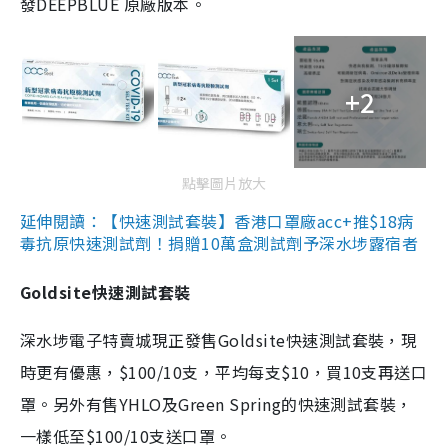
發DEEPBLUE 原廠版本。
+2
點擊圖片放大
延伸閱讀：【快速測試套裝】香港口罩廠acc+推$18病
毒抗原快速測試劑！捐贈10萬盒測試劑予深水埗露宿者
Goldsite快速測試套裝
深水埗電子特賣城現正發售Goldsite快速測試套裝，現
時更有優惠，$100/10支，平均每支$10，買10支再送口
罩。另外有售YHLO及Green Spring的快速測試套裝，
一樣低至$100/10支送口罩。