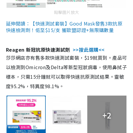
點擊圖片放大
延伸閱讀：【快速測試套裝】Good Mask發售3款抗原
快速檢測劑！低至$15/支 獲歐盟認證+無限購數量
Reagen 新冠抗原快速測試劑
>>按此選購<<
莎莎網店亦有售多款快速測試套裝，$19就買到。產品可
以檢測到Omicron及Delta等新型冠狀病毒，使用鼻拭子
樣本，只需15分鐘就可以取得快速抗原測試結果。靈敏
度95.2%，特異度98.1%。
+2