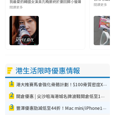
我最愛的韓國女演員孔曉振終於要回歸小螢幕啦!這次的劇本改編自同名
閱讀更多
閱讀更多
港生活限時優惠情報
1
港大推賽馬會強化骨骼計劃！$100骨質密度X光檢查 完成免費運動訓練送超市禮券！附參加資格
2
開倉優惠 | 尖沙咀海港城名牌波鞋開倉低至1折！On鞋$899起／Joy&Peace鞋履$98起
3
豐澤優惠勁減低至44折！Mac mini/iPhone17Pro大減價！廚房家電$220起