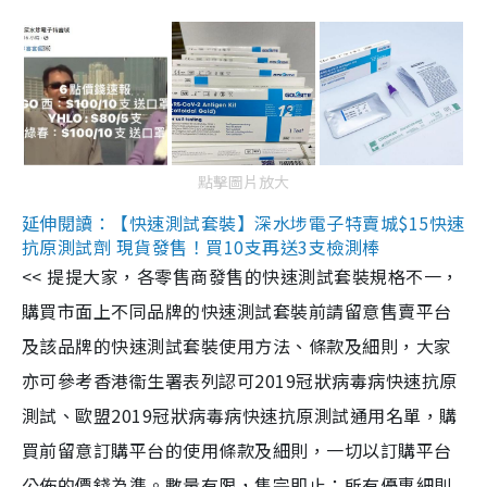
點擊圖片放大
延伸閱讀：【快速測試套裝】深水埗電子特賣城$15快速
抗原測試劑 現貨發售！買10支再送3支檢測棒
<< 提提大家，各零售商發售的快速測試套裝規格不一，
購買市面上不同品牌的快速測試套裝前請留意售賣平台
及該品牌的快速測試套裝使用方法、條款及細則，大家
亦可參考香港衞生署表列認可2019冠狀病毒病快速抗原
測試、歐盟2019冠狀病毒病快速抗原測試通用名單，購
買前留意訂購平台的使用條款及細則，一切以訂購平台
公佈的價錢為準。數量有限，售完即止；所有優惠細則