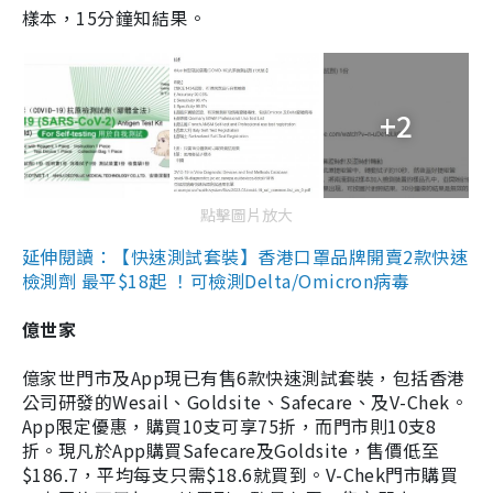
樣本，15分鐘知結果。
+2
點擊圖片放大
延伸閱讀：【快速測試套裝】香港口罩品牌開賣2款快速
檢測劑 最平$18起 ！可檢測Delta/Omicron病毒
億世家
億家世門市及App現已有售6款快速測試套裝，包括香港
公司研發的Wesail、Goldsite、Safecare、及V-Chek。
App限定優惠，購買10支可享75折，而門市則10支8
折。現凡於App購買Safecare及Goldsite，售價低至
$186.7，平均每支只需$18.6就買到。V-Chek門市購買