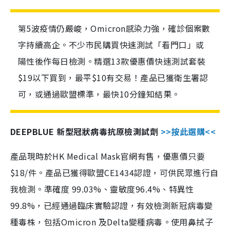
第5波疫情仍嚴峻，Omicron感染力強，確診個案數
字持續高企。不少市民購買快速測試「看門口」或
陽性後作每日檢測。精選13款優惠價快速測試套裝
$19以下買到，最平$10有交易！產品已獲衛生署認
可，或通過歐盟標準，最快10分鐘知結果。
DEEPBLUE 新型冠狀病毒抗原檢測試劑
>>按此選購<<
產品現時於HK Medical Mask官網有售，優惠價只要
$18/件。產品已獲得歐盟CE1434認證，可供民眾進行自
我檢測。準確度 99.03%、靈敏度96.4%、特異性
99.8%，已經通過臨床實驗認證，有效檢測新冠病毒變
種毒株，包括Omicron 及Delta變種病毒。使用鼻拭子