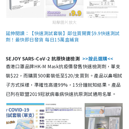
點擊圖片放大
延伸閱讀：【快速測試套裝】鄰住買開賣$9.9快速測試
劑！最快即日發貨 每日15萬盒補貨
SEJOY SARS-CoV-2 抗原快速檢測
>>按此選購<<
香港口罩品牌HK-M Mask抗疫價發售快速檢測劑，單支
裝$22，而購買500套裝低至$20/支買到。產品以鼻咽拭
子方式採樣，準確性高達99%，15分鐘就知結果。產品
已列在歐盟2019冠狀病毒病快速抗原測試通用名單。