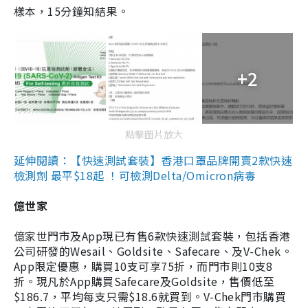
樣本，15分鐘知結果。
+2
點擊圖片放大
延伸閱讀：【快速測試套裝】香港口罩品牌開賣2款快速
檢測劑 最平$18起 ！可檢測Delta/Omicron病毒
億世家
億家世門市及App現已有售6款快速測試套裝，包括香港
公司研發的Wesail、Goldsite、Safecare、及V-Chek。
App限定優惠，購買10支可享75折，而門市則10支8
折。現凡於App購買Safecare及Goldsite，售價低至
$186.7，平均每支只需$18.6就買到。V-Chek門市購買