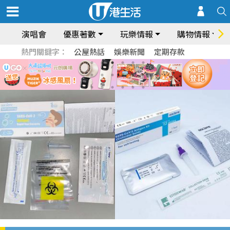
演唱會
優惠著數
玩樂情報
購物情報
熱門關鍵字：
公屋熱話
娛樂新聞
定期存款