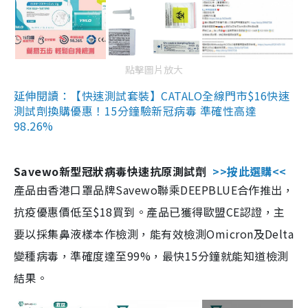
點擊圖片放大
延伸閱讀：【快速測試套裝】CATALO全線門市$16快速
測試劑換購優惠！15分鐘驗新冠病毒 準確性高達
98.26%
Savewo新型冠狀病毒快速抗原測試劑
>>按此選購<<
產品由香港口罩品牌Savewo聯乘DEEPBLUE合作推出，
抗疫優惠價低至$18買到。產品已獲得歐盟CE認證，主
要以採集鼻液樣本作檢測，能有效檢測Omicron及Delta
變種病毒，準確度達至99%，最快15分鐘就能知道檢測
結果。