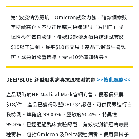
第5波疫情仍嚴峻，Omicron感染力強，確診個案數
字持續高企。不少市民購買快速測試「看門口」或
陽性後作每日檢測。精選13款優惠價快速測試套裝
$19以下買到，最平$10有交易！產品已獲衛生署認
可，或通過歐盟標準，最快10分鐘知結果。
DEEPBLUE 新型冠狀病毒抗原檢測試劑
>>按此選購<<
產品現時於HK Medical Mask官網有售，優惠價只要
$18/件。產品已獲得歐盟CE1434認證，可供民眾進行自
我檢測。準確度 99.03%、靈敏度96.4%、特異性
99.8%，已經通過臨床實驗認證，有效檢測新冠病毒變
種毒株，包括Omicron 及Delta變種病毒。使用鼻拭子