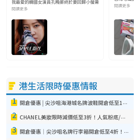
我最愛的韓國女演員孔曉振終於要回歸小螢幕啦!這次的劇本改編自同名
閱讀更多
閱讀更多
港生活限時優惠情報
1
開倉優惠 | 尖沙咀海港城名牌波鞋開倉低至1折！On鞋$899起／Joy&Peace鞋履$98起
2
CHANEL美妝限時減價低至3折！人氣粉底/唇膏/精華液低至$275！COCO香水都有平
3
開倉優惠｜尖沙咀名牌行李箱開倉低至4折！一連5日 American Tourister/ace./Hallmark $200起！