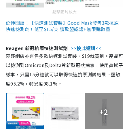
點擊圖片放大
延伸閱讀：【快速測試套裝】Good Mask發售3款抗原
快速檢測劑！低至$15/支 獲歐盟認證+無限購數量
Reagen 新冠抗原快速測試劑
>>按此選購<<
莎莎網店亦有售多款快速測試套裝，$19就買到。產品可
以檢測到Omicron及Delta等新型冠狀病毒，使用鼻拭子
樣本，只需15分鐘就可以取得快速抗原測試結果。靈敏
度95.2%，特異度98.1%。
+2