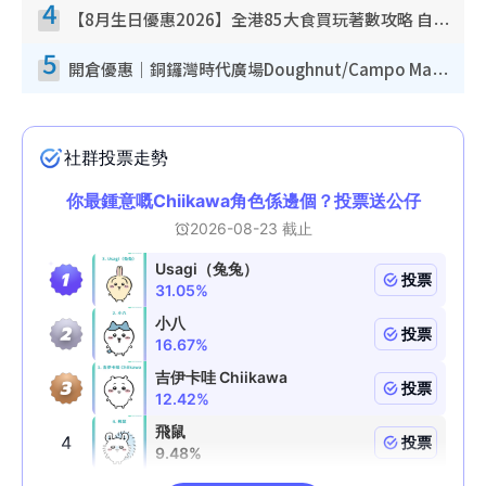
4
【8月生日優惠2026】全港85大食買玩著數攻略 自助餐/火鍋放題同行免費＋誠品/DONKI送現金券
5
開倉優惠｜銅鑼灣時代廣場Doughnut/Campo Marzio開倉低至1折！背囊、書包、手袋劈價$200起