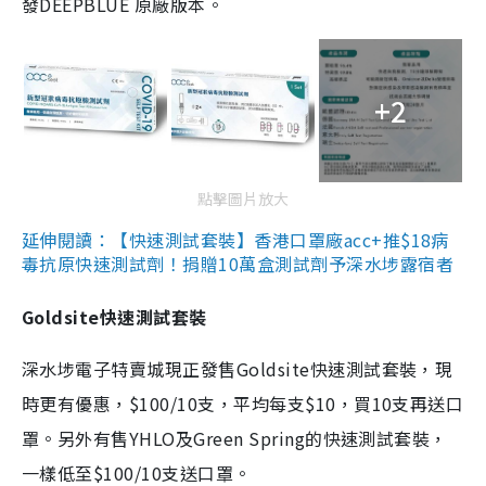
發DEEPBLUE 原廠版本。
+2
點擊圖片放大
延伸閱讀：【快速測試套裝】香港口罩廠acc+推$18病
毒抗原快速測試劑！捐贈10萬盒測試劑予深水埗露宿者
Goldsite快速測試套裝
深水埗電子特賣城現正發售Goldsite快速測試套裝，現
時更有優惠，$100/10支，平均每支$10，買10支再送口
罩。另外有售YHLO及Green Spring的快速測試套裝，
一樣低至$100/10支送口罩。