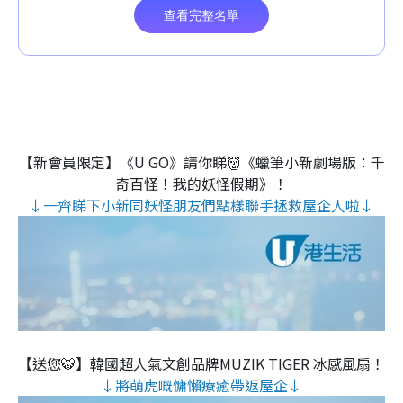
【新會員限定】《U GO》請你睇👹《蠟筆小新劇場版：千
奇百怪！我的妖怪假期》！
↓一齊睇下小新同妖怪朋友們點樣聯手拯救屋企人啦↓
【送您🐯】韓國超人氣文創品牌MUZIK TIGER 冰感風扇！
↓將萌虎嘅慵懶療癒帶返屋企↓