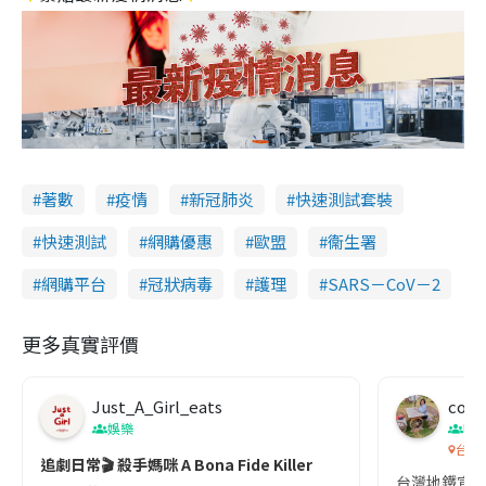
著數
疫情
新冠肺炎
快速測試套裝
快速測試
網購優惠
歐盟
衞生署
網購平台
冠狀病毒
護理
SARS－CoV－2
更多真實評價
Just_A_Girl_eats
co c
娛樂
吹
台灣
追劇日常🎬 殺手媽咪 A Bona Fide Killer
台灣地鐵宣