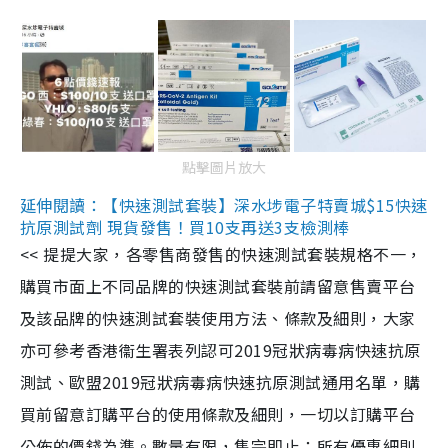
點擊圖片放大
延伸閱讀：【快速測試套裝】深水埗電子特賣城$15快速
抗原測試劑 現貨發售！買10支再送3支檢測棒
<< 提提大家，各零售商發售的快速測試套裝規格不一，
購買市面上不同品牌的快速測試套裝前請留意售賣平台
及該品牌的快速測試套裝使用方法、條款及細則，大家
亦可參考香港衞生署表列認可2019冠狀病毒病快速抗原
測試、歐盟2019冠狀病毒病快速抗原測試通用名單，購
買前留意訂購平台的使用條款及細則，一切以訂購平台
公佈的價錢為準。數量有限，售完即止；所有優惠細則