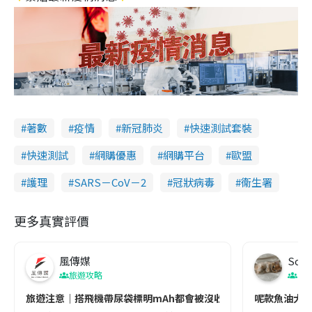
著數
疫情
新冠肺炎
快速測試套裝
快速測試
網購優惠
網購平台
歐盟
護理
SARS－CoV－2
冠狀病毒
衞生署
更多真實評價
風傳媒
Soul
旅遊攻略
生
旅遊注意｜搭飛機帶尿袋標明mAh都會被沒收😱出發前切記檢查「1
呢款魚油大家