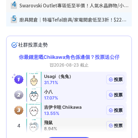
4
Swarovski Outlet專區低至半價！人氣水晶飾物/小擺設$138起！迪士尼款/水晶高跟鞋都有平
5
廚具開倉｜特福Tefal廚具/家電開倉低至3折！$220起買平底鍋/炒鑊/湯煲！電飯煲/吸塵機/燙斗$418起