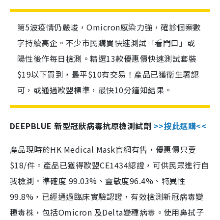
第5波疫情仍嚴峻，Omicron感染力強，確診個案數
字持續高企。不少市民購買快速測試「看門口」或
陽性後作每日檢測。精選13款優惠價快速測試套裝
$19以下買到，最平$10有交易！產品已獲衛生署認
可，或通過歐盟標準，最快10分鐘知結果。
DEEPBLUE 新型冠狀病毒抗原檢測試劑
>>按此選購<<
產品現時於HK Medical Mask官網有售，優惠價只要
$18/件。產品已獲得歐盟CE1434認證，可供民眾進行自
我檢測。準確度 99.03%、靈敏度96.4%、特異性
99.8%，已經通過臨床實驗認證，有效檢測新冠病毒變
種毒株，包括Omicron 及Delta變種病毒。使用鼻拭子