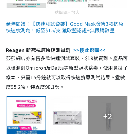
點擊圖片放大
延伸閱讀：【快速測試套裝】Good Mask發售3款抗原
快速檢測劑！低至$15/支 獲歐盟認證+無限購數量
Reagen 新冠抗原快速測試劑
>>按此選購<<
莎莎網店亦有售多款快速測試套裝，$19就買到。產品可
以檢測到Omicron及Delta等新型冠狀病毒，使用鼻拭子
樣本，只需15分鐘就可以取得快速抗原測試結果。靈敏
度95.2%，特異度98.1%。
+2