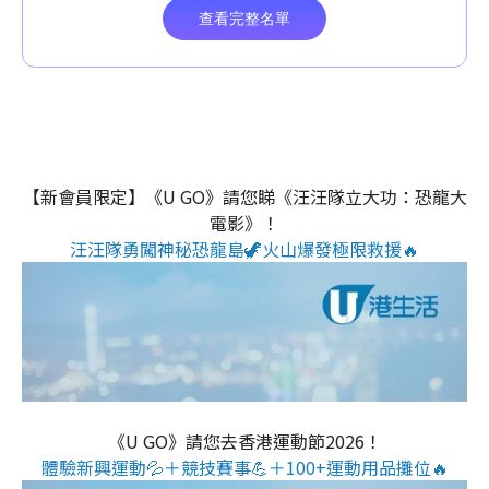
【新會員限定】《U GO》請您睇《汪汪隊立大功：恐龍大
電影》！
汪汪隊勇闖神秘恐龍島🦖火山爆發極限救援🔥
《U GO》請您去香港運動節2026！
體驗新興運動💦＋競技賽事💪＋100+運動用品攤位🔥