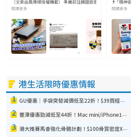
（文章由風傳媒授權轉載） 準備前往韓國旅遊的民眾，近期要特別留
💊 ｢精神返
閱讀更多
閱讀更多
港生活限時優惠情報
1
GU優惠｜手袋突發減價低至22折！$39買經典波士頓包/餃子袋！飾物同步減價$29起！
2
豐澤優惠勁減低至44折！Mac mini/iPhone17Pro大減價！廚房家電$220起
3
港大推賽馬會強化骨骼計劃！$100骨質密度X光檢查 完成免費運動訓練送超市禮券！附參加資格