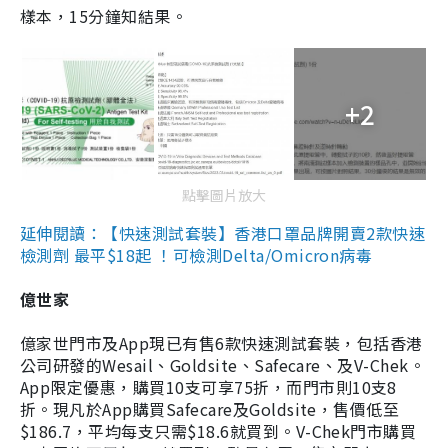
樣本，15分鐘知結果。
+2
點擊圖片放大
延伸閱讀：【快速測試套裝】香港口罩品牌開賣2款快速
檢測劑 最平$18起 ！可檢測Delta/Omicron病毒
億世家
億家世門市及App現已有售6款快速測試套裝，包括香港
公司研發的Wesail、Goldsite、Safecare、及V-Chek。
App限定優惠，購買10支可享75折，而門市則10支8
折。現凡於App購買Safecare及Goldsite，售價低至
$186.7，平均每支只需$18.6就買到。V-Chek門市購買