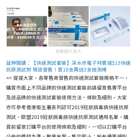
點擊圖片放大
延伸閱讀：【快速測試套裝】深水埗電子特賣城$15快速
抗原測試劑 現貨發售！買10支再送3支檢測棒
<< 提提大家，各零售商發售的快速測試套裝規格不一，
購買市面上不同品牌的快速測試套裝前請留意售賣平台
及該品牌的快速測試套裝使用方法、條款及細則，大家
亦可參考香港衞生署表列認可2019冠狀病毒病快速抗原
測試、歐盟2019冠狀病毒病快速抗原測試通用名單，購
買前留意訂購平台的使用條款及細則，一切以訂購平台
公佈的價錢為準。數量有限，售完即止；所有優惠細則