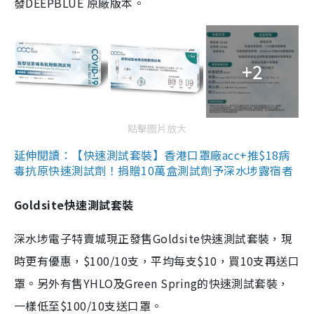
發DEEPBLUE 原廠版本。
+2
點擊圖片放大
延伸閱讀：【快速測試套裝】香港口罩廠acc+推$18病
毒抗原快速測試劑！捐贈10萬盒測試劑予深水埗露宿者
Goldsite快速測試套裝
深水埗電子特賣城現正發售Goldsite快速測試套裝，現
時更有優惠，$100/10支，平均每支$10，買10支再送口
罩。另外有售YHLO及Green Spring的快速測試套裝，
一樣低至$100/10支送口罩。