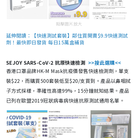
點擊圖片放大
延伸閱讀：【快速測試套裝】鄰住買開賣$9.9快速測試
劑！最快即日發貨 每日15萬盒補貨
SEJOY SARS-CoV-2 抗原快速檢測
>>按此選購<<
香港口罩品牌HK-M Mask抗疫價發售快速檢測劑，單支
裝$22，而購買500套裝低至$20/支買到。產品以鼻咽拭
子方式採樣，準確性高達99%，15分鐘就知結果。產品
已列在歐盟2019冠狀病毒病快速抗原測試通用名單。