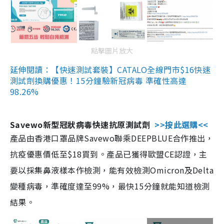
點擊圖片放大
延伸閱讀：【快速測試套裝】CATALO全線門市$16快速
測試劑換購優惠！15分鐘驗新冠病毒 準確性高達
98.26%
Savewo新型冠狀病毒快速抗原測試劑
>>按此選購<<
產品由香港口罩品牌Savewo聯乘DEEPBLUE合作推出，
抗疫優惠價低至$18買到。產品已獲得歐盟CE認證，主
要以採集鼻液樣本作檢測，能有效檢測Omicron及Delta
變種病毒，準確度達至99%，最快15分鐘就能知道檢測
結果。