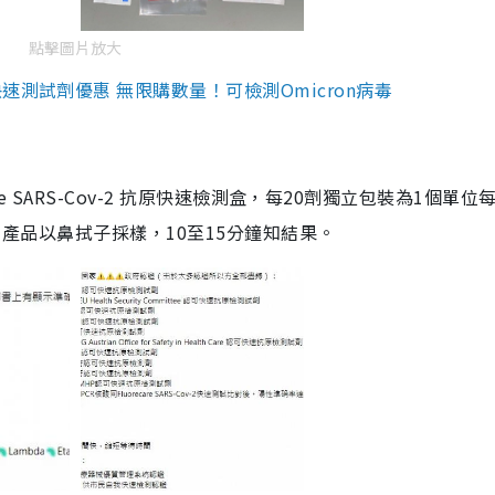
點擊圖片放大
測試劑優惠 無限購數量！可檢測Omicron病毒
are SARS-Cov-2 抗原快速檢測盒，每20劑獨立包裝為1個單位
5。產品以鼻拭子採樣，10至15分鐘知結果。