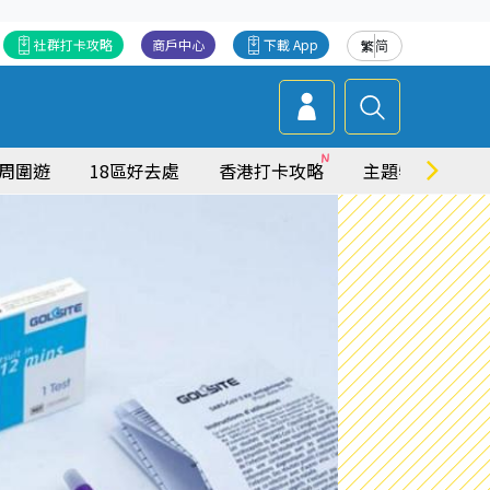
社群打卡攻略
商戶中心
下載 App
繁
简
周圍遊
18區好去處
香港打卡攻略
主題特集