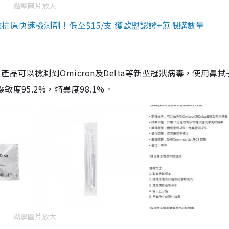
點擊圖片放大
3款抗原快速檢測劑！低至$15/支 獲歐盟認證+無限購數量
品可以檢測到Omicron及Delta等新型冠狀病毒，使用鼻拭
度95.2%，特異度98.1%。
點擊圖片放大