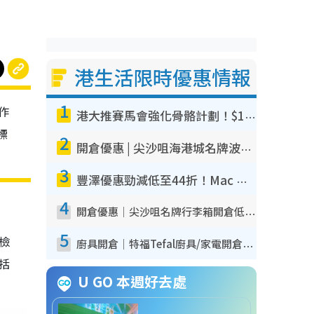
港生活限時優惠情報
1
作
港大推賽馬會強化骨骼計劃！$100骨質密度X光檢查 完成免費運動訓練送超市禮券！附參加資格
標
2
開倉優惠 | 尖沙咀海港城名牌波鞋開倉低至1折！On鞋$899起／Joy&Peace鞋履$98起
3
豐澤優惠勁減低至44折！Mac mini/iPhone17Pro大減價！廚房家電$220起
4
開倉優惠｜尖沙咀名牌行李箱開倉低至4折！一連5日 American Tourister/ace./Hallmark $200起！
5
我檢
廚具開倉｜特福Tefal廚具/家電開倉低至3折！$220起買平底鍋/炒鑊/湯煲！電飯煲/吸塵機/燙斗$418起
包括
U GO 本週好去處