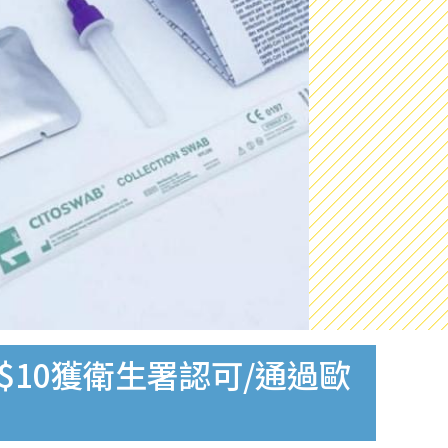
$10獲衛生署認可/通過歐