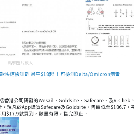
點擊圖片放大
檢測劑 最平$18起 ！可檢測Delta/Omicron病毒
研發的Wesail、Goldsite、Safecare、及V-Chek。
凡於App購買Safecare及Goldsite，售價低至$186.7
均不用$17.9就買到，數量有限，售完即止。