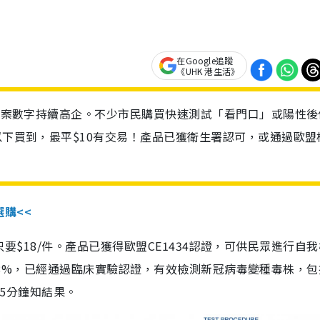
在Google追蹤
《UHK 港生活》
診個案數字持續高企。不少市民購買快速測試「看門口」或陽性後
以下買到，最平$10有交易！產品已獲衛生署認可，或通過歐盟
選購<<
惠價只要$18/件。產品已獲得歐盟CE1434認證，可供民眾進行自
性99.8%，已經通過臨床實驗認證，有效檢測新冠病毒變種毒株，
，15分鐘知結果。