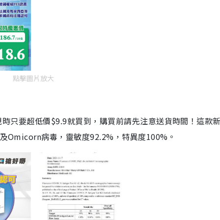
點擊圖片放大
劑，現時只要超低價$9.9就買到，購買前請先注意送貨時間！這款
Omicorn病毒，靈敏度92.2%，特異度100%。