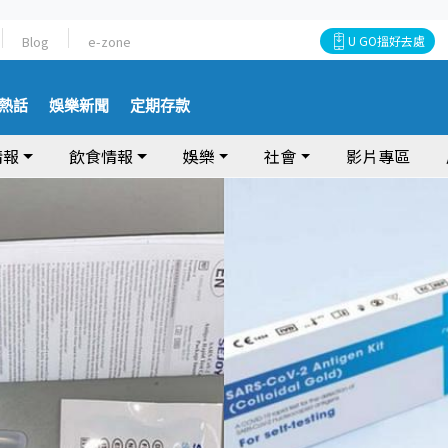
Blog
e-zone
U GO搵好去處
熱話
娛樂新聞
定期存款
情報
飲食情報
娛樂
社會
影片專區