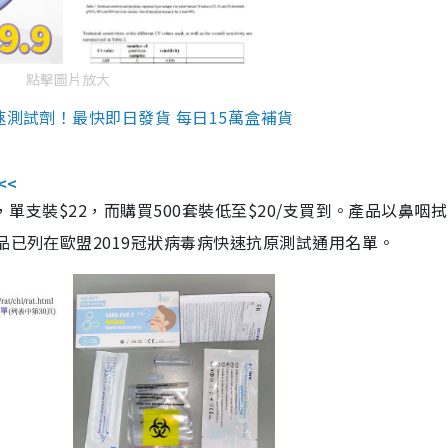
點擊圖片放大
速測試劑！最快即日發貨 每日15萬盒補貨
<<
，單支裝$22，而購買500套裝低至$20/支買到。產品以鼻咽
品已列在歐盟2019冠狀病毒病快速抗原測試通用名單。