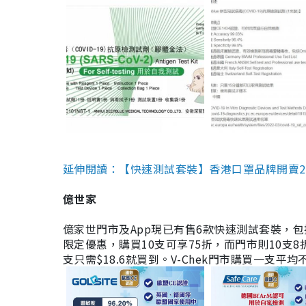
延伸閱讀：【快速測試套裝】香港口罩品牌開賣2款快速
億世家
億家世門市及App現已有售6款快速測試套裝，包括香港公司
限定優惠，購買10支可享75折，而門市則10支8折。現
支只需$18.6就買到。V-Chek門市購買一支平