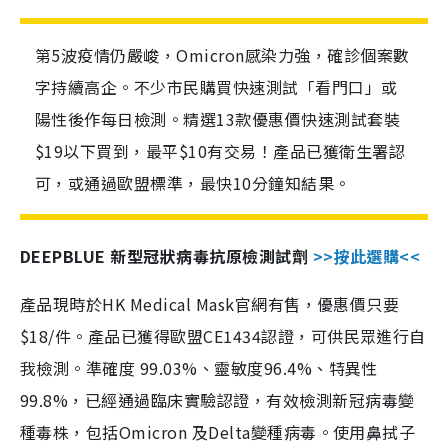
第5波疫情仍嚴峻，Omicron感染力強，確診個案數
字持續高企。不少市民購買快速測試「看門口」或
陽性後作每日檢測。精選13款優惠價快速測試套裝
$19以下買到，最平$10有交易！產品已獲衛生署認
可，或通過歐盟標準，最快10分鐘知結果。
DEEPBLUE 新型冠狀病毒抗原檢測試劑
>>按此選購<<
產品現時於HK Medical Mask官網有售，優惠價只要
$18/件。產品已獲得歐盟CE1434認證，可供民眾進行自
我檢測。準確度 99.03%、靈敏度96.4%、特異性
99.8%，已經通過臨床實驗認證，有效檢測新冠病毒變
種毒株，包括Omicron 及Delta變種病毒。使用鼻拭子