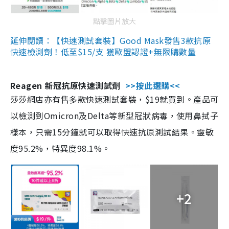
點擊圖片放大
延伸閱讀：【快速測試套裝】Good Mask發售3款抗原
快速檢測劑！低至$15/支 獲歐盟認證+無限購數量
Reagen 新冠抗原快速測試劑
>>按此選購<<
莎莎網店亦有售多款快速測試套裝，$19就買到。產品可
以檢測到Omicron及Delta等新型冠狀病毒，使用鼻拭子
樣本，只需15分鐘就可以取得快速抗原測試結果。靈敏
度95.2%，特異度98.1%。
+2