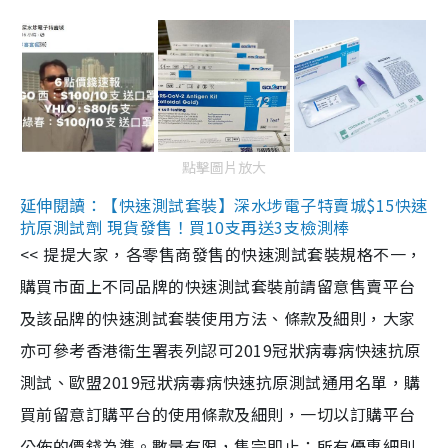
點擊圖片放大
延伸閱讀：【快速測試套裝】深水埗電子特賣城$15快速
抗原測試劑 現貨發售！買10支再送3支檢測棒
<< 提提大家，各零售商發售的快速測試套裝規格不一，
購買市面上不同品牌的快速測試套裝前請留意售賣平台
及該品牌的快速測試套裝使用方法、條款及細則，大家
亦可參考香港衞生署表列認可2019冠狀病毒病快速抗原
測試、歐盟2019冠狀病毒病快速抗原測試通用名單，購
買前留意訂購平台的使用條款及細則，一切以訂購平台
公佈的價錢為準。數量有限，售完即止；所有優惠細則