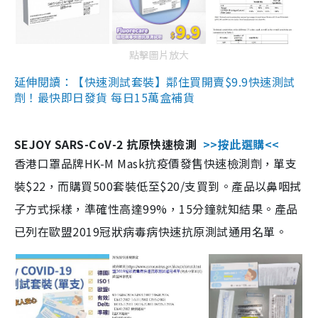
點擊圖片放大
延伸閱讀：【快速測試套裝】鄰住買開賣$9.9快速測試
劑！最快即日發貨 每日15萬盒補貨
SEJOY SARS-CoV-2 抗原快速檢測
>>按此選購<<
香港口罩品牌HK-M Mask抗疫價發售快速檢測劑，單支
裝$22，而購買500套裝低至$20/支買到。產品以鼻咽拭
子方式採樣，準確性高達99%，15分鐘就知結果。產品
已列在歐盟2019冠狀病毒病快速抗原測試通用名單。