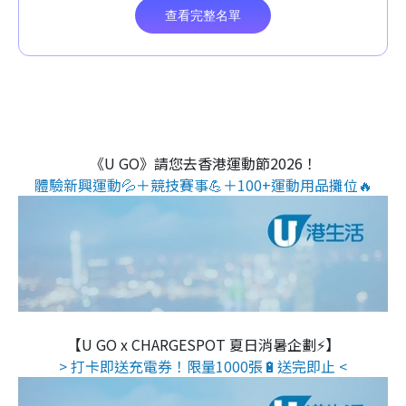
《U GO》請您去香港運動節2026！
體驗新興運動💦＋競技賽事💪＋100+運動用品攤位🔥
【U GO x CHARGESPOT 夏日消暑企劃⚡】
> 打卡即送充電券！限量1000張🔋送完即止 <