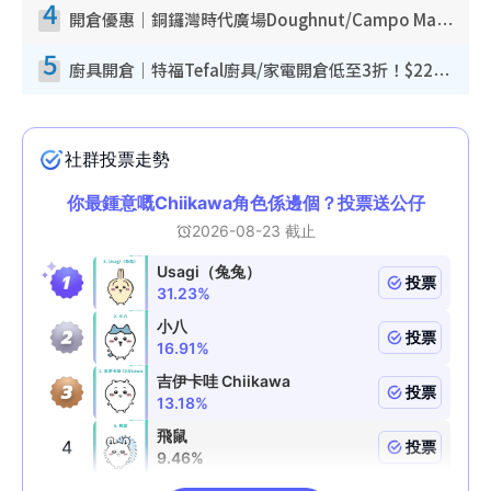
4
開倉優惠｜銅鑼灣時代廣場Doughnut/Campo Marzio開倉低至1折！背囊、書包、手袋劈價$200起
5
廚具開倉｜特福Tefal廚具/家電開倉低至3折！$220起買平底鍋/炒鑊/湯煲！電飯煲/吸塵機/燙斗$418起