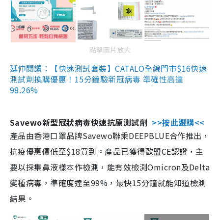
點擊圖片放大
延伸閱讀：【快速測試套裝】CATALO全線門市$16快速
測試劑換購優惠！15分鐘驗新冠病毒 準確性高達
98.26%
Savewo新型冠狀病毒快速抗原測試劑
>>按此選購<<
產品由香港口罩品牌Savewo聯乘DEEPBLUE合作推出，
抗疫優惠價低至$18買到。產品已獲得歐盟CE認證，主
要以採集鼻液樣本作檢測，能有效檢測Omicron及Delta
變種病毒，準確度達至99%，最快15分鐘就能知道檢測
結果。