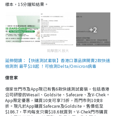
樣本，15分鐘知結果。
+2
點擊圖片放大
延伸閱讀：【快速測試套裝】香港口罩品牌開賣2款快速
檢測劑 最平$18起 ！可檢測Delta/Omicron病毒
億世家
億家世門市及App現已有售6款快速測試套裝，包括香港
公司研發的Wesail、Goldsite、Safecare、及V-Chek。
App限定優惠，購買10支可享75折，而門市則10支8
折。現凡於App購買Safecare及Goldsite，售價低至
$186.7，平均每支只需$18.6就買到。V-Chek門市購買