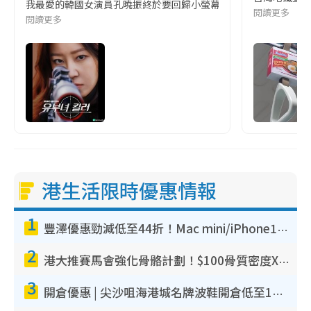
我最愛的韓國女演員孔曉振終於要回歸小螢幕啦!這次的劇本改編自同名
閱讀更多
閱讀更多
港生活限時優惠情報
1
豐澤優惠勁減低至44折！Mac mini/iPhone17Pro大減價！廚房家電$220起
2
港大推賽馬會強化骨骼計劃！$100骨質密度X光檢查 完成免費運動訓練送超市禮券！附參加資格
3
開倉優惠 | 尖沙咀海港城名牌波鞋開倉低至1折！On鞋$899起／Joy&Peace鞋履$98起