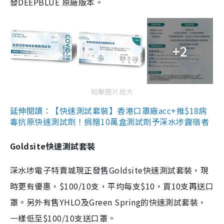
發DEEPBLUE 原廠版本。
+2
點擊圖片放大
延伸閱讀：【快速測試套裝】香港口罩廠acc+推$18病
毒抗原快速測試劑！捐贈10萬盒測試劑予深水埗露宿者
Goldsite快速測試套裝
深水埗電子特賣城現正發售Goldsite快速測試套裝，現
時更有優惠，$100/10支，平均每支$10，買10支再送口
罩。另外有售YHLO及Green Spring的快速測試套裝，
一樣低至$100/10支送口罩。