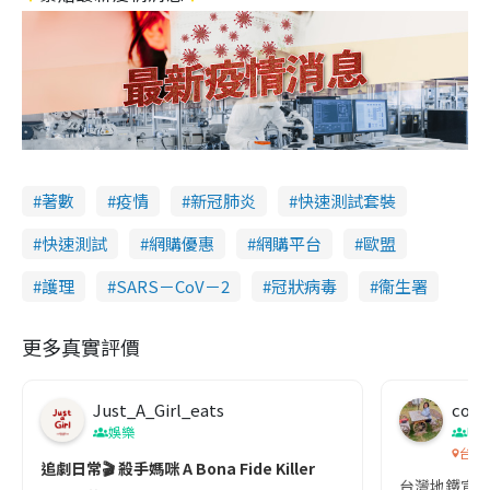
著數
疫情
新冠肺炎
快速測試套裝
快速測試
網購優惠
網購平台
歐盟
護理
SARS－CoV－2
冠狀病毒
衞生署
更多真實評價
Just_A_Girl_eats
co c
娛樂
吹
台灣
追劇日常🎬 殺手媽咪 A Bona Fide Killer
台灣地鐵宣