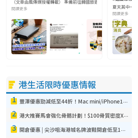
（文章由風傳媒授權轉載） 準備前往韓國旅遊的民眾，近期要特別留
夏天其中一種時
閱讀更多
閱讀更多
港生活限時優惠情報
1
豐澤優惠勁減低至44折！Mac mini/iPhone17Pro大減價！廚房家電$220起
2
港大推賽馬會強化骨骼計劃！$100骨質密度X光檢查 完成免費運動訓練送超市禮券！附參加資格
3
開倉優惠 | 尖沙咀海港城名牌波鞋開倉低至1折！On鞋$899起／Joy&Peace鞋履$98起