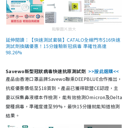
點擊圖片放大
延伸閱讀：【快速測試套裝】CATALO全線門市$16快速
測試劑換購優惠！15分鐘驗新冠病毒 準確性高達
98.26%
Savewo新型冠狀病毒快速抗原測試劑
>>按此選購<<
產品由香港口罩品牌Savewo聯乘DEEPBLUE合作推出，
抗疫優惠價低至$18買到。產品已獲得歐盟CE認證，主
要以採集鼻液樣本作檢測，能有效檢測Omicron及Delta
變種病毒，準確度達至99%，最快15分鐘就能知道檢測
結果。