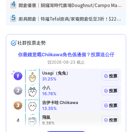
4
開倉優惠｜銅鑼灣時代廣場Doughnut/Campo Marzio開倉低至1折！背囊、書包、手袋劈價$200起
5
廚具開倉｜特福Tefal廚具/家電開倉低至3折！$220起買平底鍋/炒鑊/湯煲！電飯煲/吸塵機/燙斗$418起