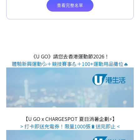
《U GO》請您去香港運動節2026！
體驗新興運動💦＋競技賽事💪＋100+運動用品攤位🔥
【U GO x CHARGESPOT 夏日消暑企劃⚡】
> 打卡即送充電券！限量1000張🔋送完即止 <