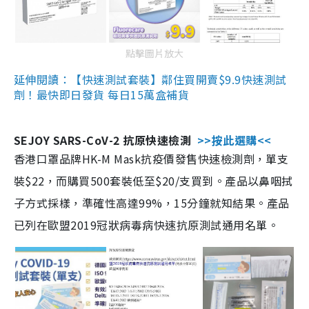
點擊圖片放大
延伸閱讀：【快速測試套裝】鄰住買開賣$9.9快速測試
劑！最快即日發貨 每日15萬盒補貨
SEJOY SARS-CoV-2 抗原快速檢測
>>按此選購<<
香港口罩品牌HK-M Mask抗疫價發售快速檢測劑，單支
裝$22，而購買500套裝低至$20/支買到。產品以鼻咽拭
子方式採樣，準確性高達99%，15分鐘就知結果。產品
已列在歐盟2019冠狀病毒病快速抗原測試通用名單。