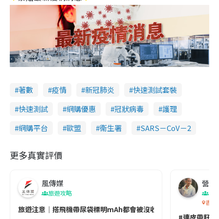
著數
疫情
新冠肺炎
快速測試套裝
快速測試
網購優惠
冠狀病毒
護理
網購平台
歐盟
衞生署
SARS－CoV－2
更多真實評價
風傳媒
營養教
旅遊攻略
生
香港
旅遊注意｜搭飛機帶尿袋標明mAh都會被沒收😱出發前切記檢查「1
#連皮帶籽都