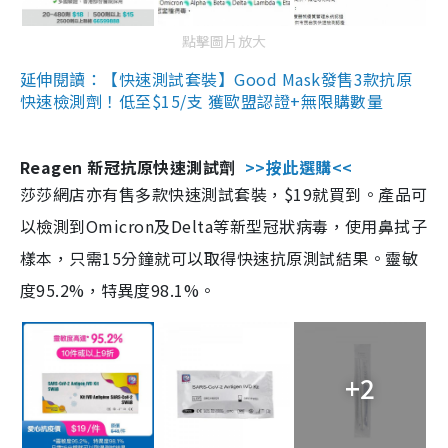
點擊圖片放大
延伸閱讀：【快速測試套裝】Good Mask發售3款抗原
快速檢測劑！低至$15/支 獲歐盟認證+無限購數量
Reagen 新冠抗原快速測試劑
>>按此選購<<
莎莎網店亦有售多款快速測試套裝，$19就買到。產品可
以檢測到Omicron及Delta等新型冠狀病毒，使用鼻拭子
樣本，只需15分鐘就可以取得快速抗原測試結果。靈敏
度95.2%，特異度98.1%。
+2