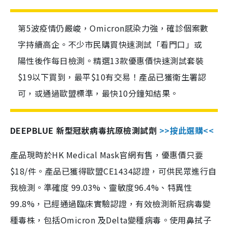
第5波疫情仍嚴峻，Omicron感染力強，確診個案數
字持續高企。不少市民購買快速測試「看門口」或
陽性後作每日檢測。精選13款優惠價快速測試套裝
$19以下買到，最平$10有交易！產品已獲衛生署認
可，或通過歐盟標準，最快10分鐘知結果。
DEEPBLUE 新型冠狀病毒抗原檢測試劑
>>按此選購<<
產品現時於HK Medical Mask官網有售，優惠價只要
$18/件。產品已獲得歐盟CE1434認證，可供民眾進行自
我檢測。準確度 99.03%、靈敏度96.4%、特異性
99.8%，已經通過臨床實驗認證，有效檢測新冠病毒變
種毒株，包括Omicron 及Delta變種病毒。使用鼻拭子