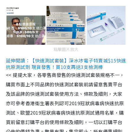
點擊圖片放大
延伸閱讀：【快速測試套裝】深水埗電子特賣城$15快速
抗原測試劑 現貨發售！買10支再送3支檢測棒
<< 提提大家，各零售商發售的快速測試套裝規格不一，
購買市面上不同品牌的快速測試套裝前請留意售賣平台
及該品牌的快速測試套裝使用方法、條款及細則，大家
亦可參考香港衞生署表列認可2019冠狀病毒病快速抗原
測試、歐盟2019冠狀病毒病快速抗原測試通用名單，購
買前留意訂購平台的使用條款及細則，一切以訂購平台
公佈的價錢為準。數量有限，售完即止；所有優惠細則