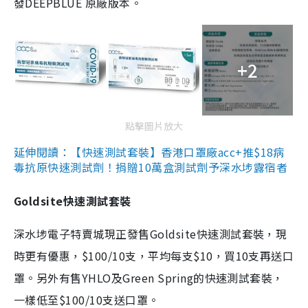
發DEEPBLUE 原廠版本。
+2
點擊圖片放大
延伸閱讀：【快速測試套裝】香港口罩廠acc+推$18病
毒抗原快速測試劑！捐贈10萬盒測試劑予深水埗露宿者
Goldsite快速測試套裝
深水埗電子特賣城現正發售Goldsite快速測試套裝，現
時更有優惠，$100/10支，平均每支$10，買10支再送口
罩。另外有售YHLO及Green Spring的快速測試套裝，
一樣低至$100/10支送口罩。