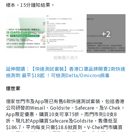
樣本，15分鐘知結果。
+2
點擊圖片放大
延伸閱讀：【快速測試套裝】香港口罩品牌開賣2款快速
檢測劑 最平$18起 ！可檢測Delta/Omicron病毒
億世家
億家世門市及App現已有售6款快速測試套裝，包括香港
公司研發的Wesail、Goldsite、Safecare、及V-Chek。
App限定優惠，購買10支可享75折，而門市則10支8
折。現凡於App購買Safecare及Goldsite，售價低至
$186.7，平均每支只需$18.6就買到。V-Chek門市購買