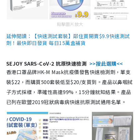
點擊圖片放大
延伸閱讀：【快速測試套裝】鄰住買開賣$9.9快速測試
劑！最快即日發貨 每日15萬盒補貨
SEJOY SARS-CoV-2 抗原快速檢測
>>按此選購<<
香港口罩品牌HK-M Mask抗疫價發售快速檢測劑，單支
裝$22，而購買500套裝低至$20/支買到。產品以鼻咽拭
子方式採樣，準確性高達99%，15分鐘就知結果。產品
已列在歐盟2019冠狀病毒病快速抗原測試通用名單。