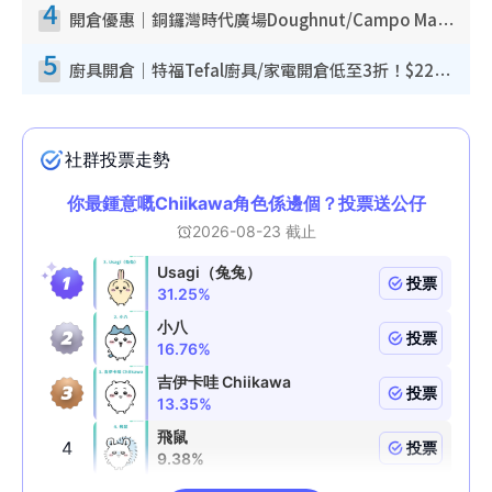
4
開倉優惠｜銅鑼灣時代廣場Doughnut/Campo Marzio開倉低至1折！背囊、書包、手袋劈價$200起
5
廚具開倉｜特福Tefal廚具/家電開倉低至3折！$220起買平底鍋/炒鑊/湯煲！電飯煲/吸塵機/燙斗$418起