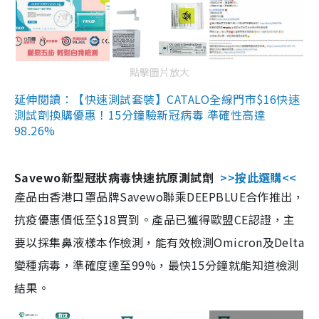
點擊圖片放大
延伸閱讀：【快速測試套裝】CATALO全線門市$16快速
測試劑換購優惠！15分鐘驗新冠病毒 準確性高達
98.26%
Savewo新型冠狀病毒快速抗原測試劑
>>按此選購<<
產品由香港口罩品牌Savewo聯乘DEEPBLUE合作推出，
抗疫優惠價低至$18買到。產品已獲得歐盟CE認證，主
要以採集鼻液樣本作檢測，能有效檢測Omicron及Delta
變種病毒，準確度達至99%，最快15分鐘就能知道檢測
結果。