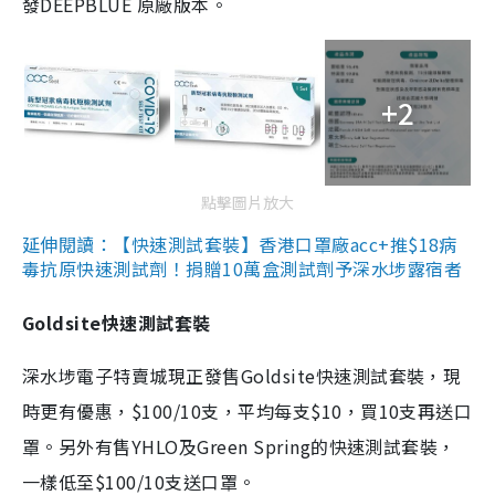
發DEEPBLUE 原廠版本。
+2
點擊圖片放大
延伸閱讀：【快速測試套裝】香港口罩廠acc+推$18病
毒抗原快速測試劑！捐贈10萬盒測試劑予深水埗露宿者
Goldsite快速測試套裝
深水埗電子特賣城現正發售Goldsite快速測試套裝，現
時更有優惠，$100/10支，平均每支$10，買10支再送口
罩。另外有售YHLO及Green Spring的快速測試套裝，
一樣低至$100/10支送口罩。