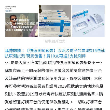
點擊圖片放大
延伸閱讀：【快速測試套裝】深水埗電子特賣城$15快速
抗原測試劑 現貨發售！買10支再送3支檢測棒
<< 提提大家，各零售商發售的快速測試套裝規格不一，
購買市面上不同品牌的快速測試套裝前請留意售賣平台
及該品牌的快速測試套裝使用方法、條款及細則，大家
亦可參考香港衞生署表列認可2019冠狀病毒病快速抗原
測試、歐盟2019冠狀病毒病快速抗原測試通用名單，購
買前留意訂購平台的使用條款及細則，一切以訂購平台
公佈的價錢為準。數量有限，售完即止；所有優惠細則