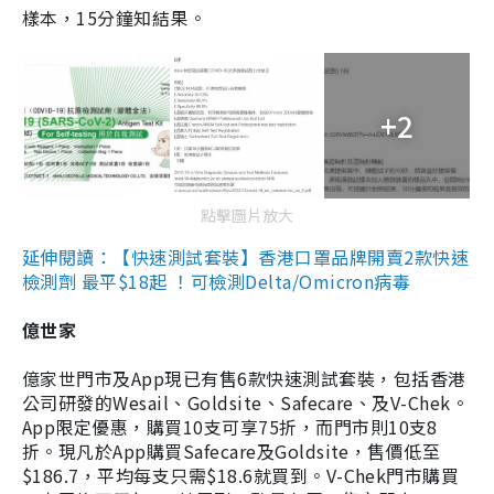
樣本，15分鐘知結果。
+2
點擊圖片放大
延伸閱讀：【快速測試套裝】香港口罩品牌開賣2款快速
檢測劑 最平$18起 ！可檢測Delta/Omicron病毒
億世家
億家世門市及App現已有售6款快速測試套裝，包括香港
公司研發的Wesail、Goldsite、Safecare、及V-Chek。
App限定優惠，購買10支可享75折，而門市則10支8
折。現凡於App購買Safecare及Goldsite，售價低至
$186.7，平均每支只需$18.6就買到。V-Chek門市購買