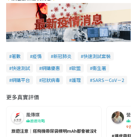
著數
疫情
新冠肺炎
快速測試套裝
快速測試
網購優惠
歐盟
衞生署
網購平台
冠狀病毒
護理
SARS－CoV－2
更多真實評價
風傳媒
營養教
旅遊攻略
生
香港
旅遊注意｜搭飛機帶尿袋標明mAh都會被沒收😱出發前切記檢查「1
#連皮帶籽都