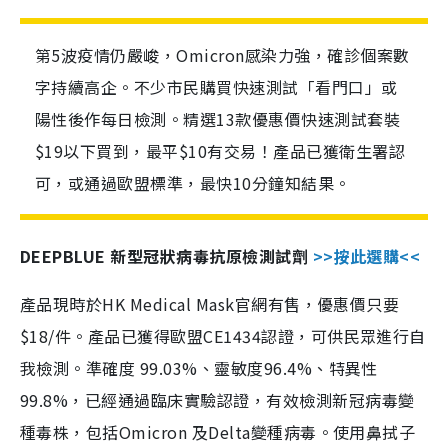
第5波疫情仍嚴峻，Omicron感染力強，確診個案數
字持續高企。不少市民購買快速測試「看門口」或
陽性後作每日檢測。精選13款優惠價快速測試套裝
$19以下買到，最平$10有交易！產品已獲衛生署認
可，或通過歐盟標準，最快10分鐘知結果。
DEEPBLUE 新型冠狀病毒抗原檢測試劑
>>按此選購<<
產品現時於HK Medical Mask官網有售，優惠價只要
$18/件。產品已獲得歐盟CE1434認證，可供民眾進行自
我檢測。準確度 99.03%、靈敏度96.4%、特異性
99.8%，已經通過臨床實驗認證，有效檢測新冠病毒變
種毒株，包括Omicron 及Delta變種病毒。使用鼻拭子