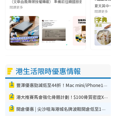
（文章由風傳媒授權轉載） 準備前往韓國旅遊的民眾，近期要特別留
夏天其中一種時
閱讀更多
閱讀更多
港生活限時優惠情報
1
豐澤優惠勁減低至44折！Mac mini/iPhone17Pro大減價！廚房家電$220起
2
港大推賽馬會強化骨骼計劃！$100骨質密度X光檢查 完成免費運動訓練送超市禮券！附參加資格
3
開倉優惠 | 尖沙咀海港城名牌波鞋開倉低至1折！On鞋$899起／Joy&Peace鞋履$98起