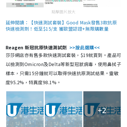
點擊圖片放大
延伸閱讀：【快速測試套裝】Good Mask發售3款抗原
快速檢測劑！低至$15/支 獲歐盟認證+無限購數量
Reagen 新冠抗原快速測試劑
>>按此選購<<
莎莎網店亦有售多款快速測試套裝，$19就買到。產品可
以檢測到Omicron及Delta等新型冠狀病毒，使用鼻拭子
樣本，只需15分鐘就可以取得快速抗原測試結果。靈敏
度95.2%，特異度98.1%。
+2