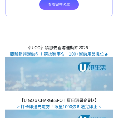
《U GO》請您去香港運動節2026！
體驗新興運動💦＋競技賽事💪＋100+運動用品攤位🔥
【U GO x CHARGESPOT 夏日消暑企劃⚡】
> 打卡即送充電券！限量1000張🔋送完即止 <