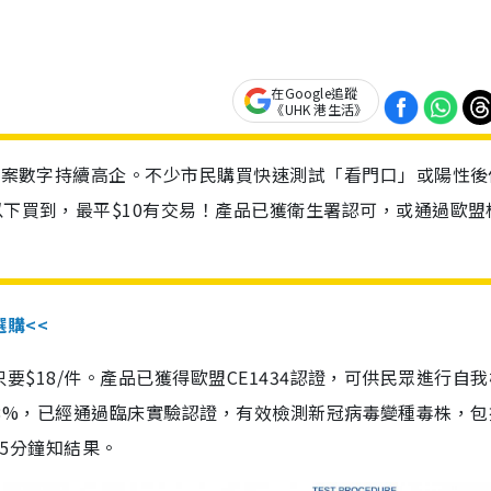
在Google追蹤
《UHK 港生活》
診個案數字持續高企。不少市民購買快速測試「看門口」或陽性後
以下買到，最平$10有交易！產品已獲衛生署認可，或通過歐盟
選購<<
惠價只要$18/件。產品已獲得歐盟CE1434認證，可供民眾進行自
性99.8%，已經通過臨床實驗認證，有效檢測新冠病毒變種毒株，
，15分鐘知結果。