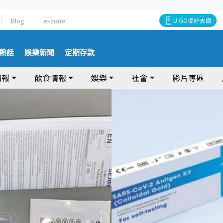
Blog
e-zone
U GO搵好去處
熱話
娛樂新聞
定期存款
情報
飲食情報
娛樂
社會
影片專區