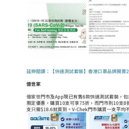
延伸閱讀：【快速測試套裝】香港口罩品牌開賣2款快速
億世家
億家世門市及App現已有售6款快速測試套裝，包括香港公司
限定優惠，購買10支可享75折，而門市則10支8折。現
支只需$18.6就買到。V-Chek門市購買一支平