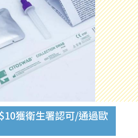
$10獲衛生署認可/通過歐