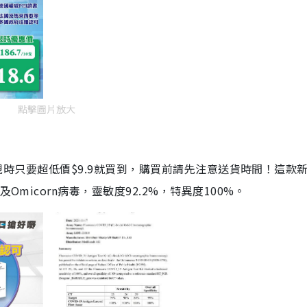
點擊圖片放大
劑，現時只要超低價$9.9就買到，購買前請先注意送貨時間！這款
Omicorn病毒，靈敏度92.2%，特異度100%。