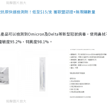
點擊圖片放大
3款抗原快速檢測劑！低至$15/支 獲歐盟認證+無限購數量
品可以檢測到Omicron及Delta等新型冠狀病毒，使用鼻拭
度95.2%，特異度98.1%。
點擊圖片放大