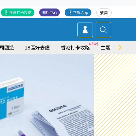
社群打卡攻略
商戶中心
下載 App
繁
简
周圍遊
18區好去處
香港打卡攻略
主題特集