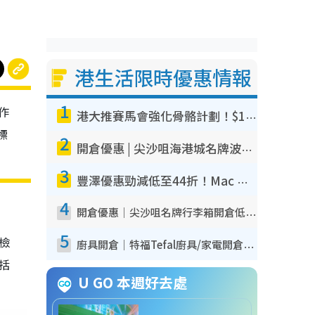
港生活限時優惠情報
1
作
港大推賽馬會強化骨骼計劃！$100骨質密度X光檢查 完成免費運動訓練送超市禮券！附參加資格
標
2
開倉優惠 | 尖沙咀海港城名牌波鞋開倉低至1折！On鞋$899起／Joy&Peace鞋履$98起
3
豐澤優惠勁減低至44折！Mac mini/iPhone17Pro大減價！廚房家電$220起
4
開倉優惠｜尖沙咀名牌行李箱開倉低至4折！一連5日 American Tourister/ace./Hallmark $200起！
5
我檢
廚具開倉｜特福Tefal廚具/家電開倉低至3折！$220起買平底鍋/炒鑊/湯煲！電飯煲/吸塵機/燙斗$418起
包括
U GO 本週好去處