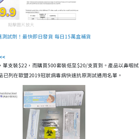
點擊圖片放大
速測試劑！最快即日發貨 每日15萬盒補貨
<<
，單支裝$22，而購買500套裝低至$20/支買到。產品以鼻咽
品已列在歐盟2019冠狀病毒病快速抗原測試通用名單。