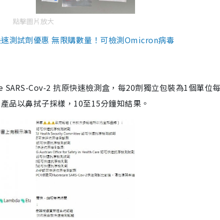
點擊圖片放大
測試劑優惠 無限購數量！可檢測Omicron病毒
are SARS-Cov-2 抗原快速檢測盒，每20劑獨立包裝為1個單位
5。產品以鼻拭子採樣，10至15分鐘知結果。