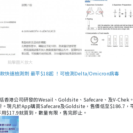
點擊圖片放大
檢測劑 最平$18起 ！可檢測Delta/Omicron病毒
研發的Wesail、Goldsite、Safecare、及V-Chek。
凡於App購買Safecare及Goldsite，售價低至$186.7
均不用$17.9就買到，數量有限，售完即止。