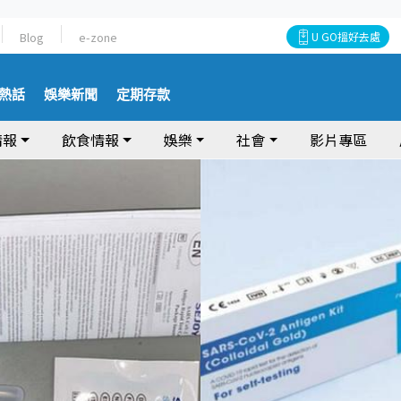
Blog
e-zone
U GO搵好去處
熱話
娛樂新聞
定期存款
情報
飲食情報
娛樂
社會
影片專區