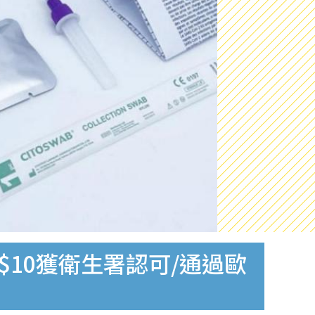
$10獲衛生署認可/通過歐