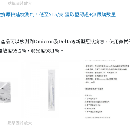
點擊圖片放大
3款抗原快速檢測劑！低至$15/支 獲歐盟認證+無限購數量
品可以檢測到Omicron及Delta等新型冠狀病毒，使用鼻拭
度95.2%，特異度98.1%。
點擊圖片放大