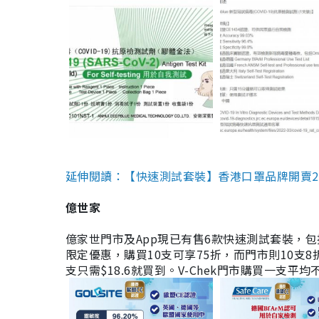
延伸閱讀：【快速測試套裝】香港口罩品牌開賣2款快速
億世家
億家世門市及App現已有售6款快速測試套裝，包括香港公司
限定優惠，購買10支可享75折，而門市則10支8折。現
支只需$18.6就買到。V-Chek門市購買一支平