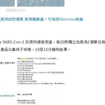
點擊圖片放大
測試劑優惠 無限購數量！可檢測Omicron病毒
are SARS-Cov-2 抗原快速檢測盒，每20劑獨立包裝為1個單位
5。產品以鼻拭子採樣，10至15分鐘知結果。