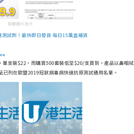
點擊圖片放大
速測試劑！最快即日發貨 每日15萬盒補貨
<<
，單支裝$22，而購買500套裝低至$20/支買到。產品以鼻咽
品已列在歐盟2019冠狀病毒病快速抗原測試通用名單。