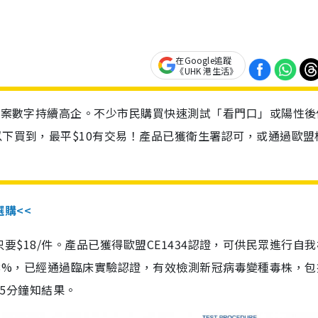
在Google追蹤
《UHK 港生活》
診個案數字持續高企。不少市民購買快速測試「看門口」或陽性後
以下買到，最平$10有交易！產品已獲衛生署認可，或通過歐盟
選購<<
惠價只要$18/件。產品已獲得歐盟CE1434認證，可供民眾進行自
性99.8%，已經通過臨床實驗認證，有效檢測新冠病毒變種毒株，
，15分鐘知結果。