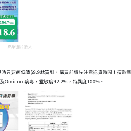
點擊圖片放大
劑，現時只要超低價$9.9就買到，購買前請先注意送貨時間！這款
Omicorn病毒，靈敏度92.2%，特異度100%。