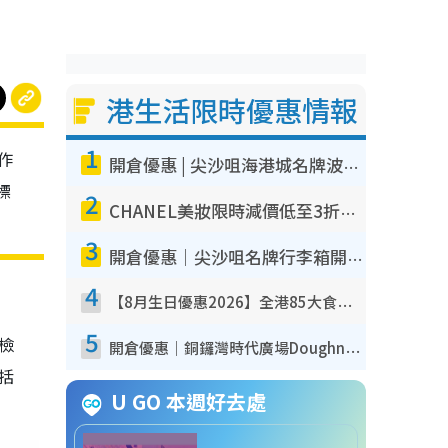
港生活限時優惠情報
1
作
開倉優惠 | 尖沙咀海港城名牌波鞋開倉低至1折！On鞋$899起／Joy&Peace鞋履$98起
標
2
CHANEL美妝限時減價低至3折！人氣粉底/唇膏/精華液低至$275！COCO香水都有平
3
開倉優惠｜尖沙咀名牌行李箱開倉低至4折！一連5日 American Tourister/ace./Hallmark $200起！
4
【8月生日優惠2026】全港85大食買玩著數攻略 自助餐/火鍋放題同行免費＋誠品/DONKI送現金券
5
我檢
開倉優惠｜銅鑼灣時代廣場Doughnut/Campo Marzio開倉低至1折！背囊、書包、手袋劈價$200起
包括
U GO 本週好去處