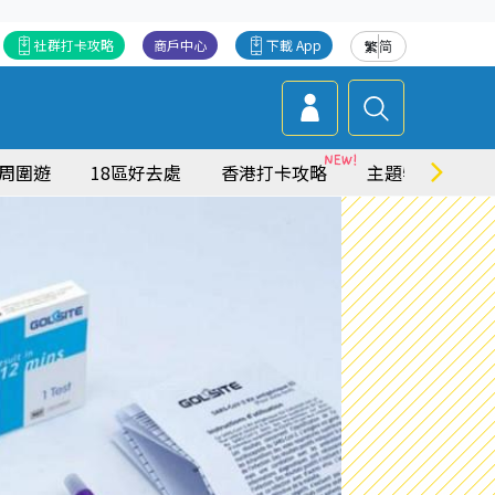
社群打卡攻略
商戶中心
下載 App
繁
简
周圍遊
18區好去處
香港打卡攻略
主題特集