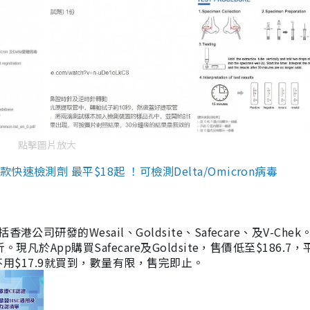
點擊圖片放大
檢測劑 最平$18起 ！可檢測Delta/Omicron病毒
研發的Wesail、Goldsite、Safecare、及V-Chek。
凡於App購買Safecare及Goldsite，售價低至$186.7
均不用$17.9就買到，數量有限，售完即止。