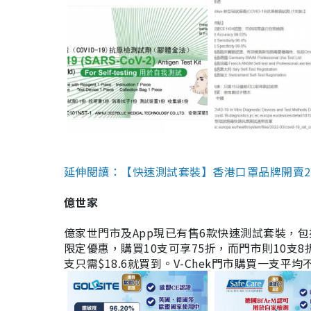
延伸閱讀：【快速測試套裝】香港口罩品牌開賣2款快速
億世家
億家世門市及App現已有售6款快速測試套裝，包括香港公司
限定優惠，購買10支可享75折，而門市則10支8折。現
支只需$18.6就買到。V-Chek門市購買一支平