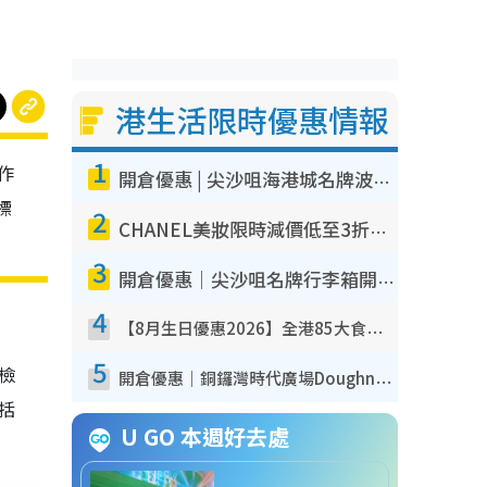
港生活限時優惠情報
1
作
開倉優惠 | 尖沙咀海港城名牌波鞋開倉低至1折！On鞋$899起／Joy&Peace鞋履$98起
標
2
CHANEL美妝限時減價低至3折！人氣粉底/唇膏/精華液低至$275！COCO香水都有平
3
開倉優惠｜尖沙咀名牌行李箱開倉低至4折！一連5日 American Tourister/ace./Hallmark $200起！
4
【8月生日優惠2026】全港85大食買玩著數攻略 自助餐/火鍋放題同行免費＋誠品/DONKI送現金券
5
我檢
開倉優惠｜銅鑼灣時代廣場Doughnut/Campo Marzio開倉低至1折！背囊、書包、手袋劈價$200起
包括
U GO 本週好去處