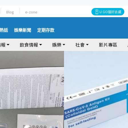
Blog
e-zone
U GO搵好去處
熱話
娛樂新聞
定期存款
情報
飲食情報
娛樂
社會
影片專區