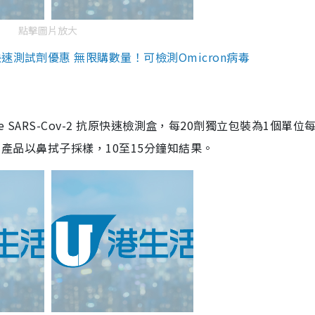
點擊圖片放大
測試劑優惠 無限購數量！可檢測Omicron病毒
are SARS-Cov-2 抗原快速檢測盒，每20劑獨立包裝為1個單位
5。產品以鼻拭子採樣，10至15分鐘知結果。