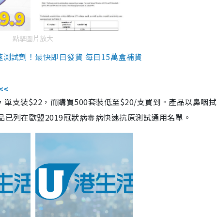
點擊圖片放大
速測試劑！最快即日發貨 每日15萬盒補貨
<<
，單支裝$22，而購買500套裝低至$20/支買到。產品以鼻咽
品已列在歐盟2019冠狀病毒病快速抗原測試通用名單。