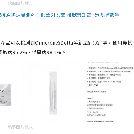
點擊圖片放大
3款抗原快速檢測劑！低至$15/支 獲歐盟認證+無限購數量
品可以檢測到Omicron及Delta等新型冠狀病毒，使用鼻拭
度95.2%，特異度98.1%。
點擊圖片放大