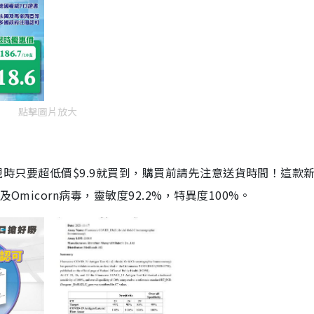
點擊圖片放大
劑，現時只要超低價$9.9就買到，購買前請先注意送貨時間！這款
Omicorn病毒，靈敏度92.2%，特異度100%。