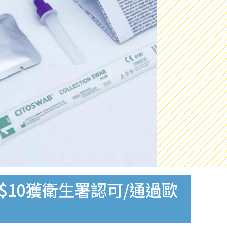
$10獲衛生署認可/通過歐