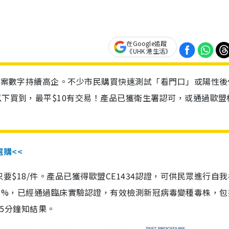
在Google追蹤
《UHK 港生活》
診個案數字持續高企。不少市民購買快速測試「看門口」或陽性後
以下買到，最平$10有交易！產品已獲衛生署認可，或通過歐盟
選購<<
惠價只要$18/件。產品已獲得歐盟CE1434認證，可供民眾進行自
性99.8%，已經通過臨床實驗認證，有效檢測新冠病毒變種毒株，
，15分鐘知結果。