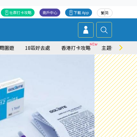
社群打卡攻略
商戶中心
下載 App
繁
简
周圍遊
18區好去處
香港打卡攻略
主題特集