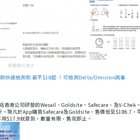
點擊圖片放大
檢測劑 最平$18起 ！可檢測Delta/Omicron病毒
研發的Wesail、Goldsite、Safecare、及V-Chek。
凡於App購買Safecare及Goldsite，售價低至$186.7
均不用$17.9就買到，數量有限，售完即止。