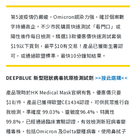
第5波疫情仍嚴峻，Omicron感染力強，確診個案數
字持續高企。不少市民購買快速測試「看門口」或
陽性後作每日檢測。精選13款優惠價快速測試套裝
$19以下買到，最平$10有交易！產品已獲衛生署認
可，或通過歐盟標準，最快10分鐘知結果。
DEEPBLUE 新型冠狀病毒抗原檢測試劑
>>按此選購<<
產品現時於HK Medical Mask官網有售，優惠價只要
$18/件。產品已獲得歐盟CE1434認證，可供民眾進行自
我檢測。準確度 99.03%、靈敏度96.4%、特異性
99.8%，已經通過臨床實驗認證，有效檢測新冠病毒變
種毒株，包括Omicron 及Delta變種病毒。使用鼻拭子