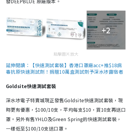
發DEEPBLUE 原廠版本。
+2
點擊圖片放大
延伸閱讀：【快速測試套裝】香港口罩廠acc+推$18病
毒抗原快速測試劑！捐贈10萬盒測試劑予深水埗露宿者
Goldsite快速測試套裝
深水埗電子特賣城現正發售Goldsite快速測試套裝，現
時更有優惠，$100/10支，平均每支$10，買10支再送口
罩。另外有售YHLO及Green Spring的快速測試套裝，
一樣低至$100/10支送口罩。