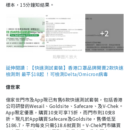
樣本，15分鐘知結果。
+2
點擊圖片放大
延伸閱讀：【快速測試套裝】香港口罩品牌開賣2款快速
檢測劑 最平$18起 ！可檢測Delta/Omicron病毒
億世家
億家世門市及App現已有售6款快速測試套裝，包括香港
公司研發的Wesail、Goldsite、Safecare、及V-Chek。
App限定優惠，購買10支可享75折，而門市則10支8
折。現凡於App購買Safecare及Goldsite，售價低至
$186.7，平均每支只需$18.6就買到。V-Chek門市購買