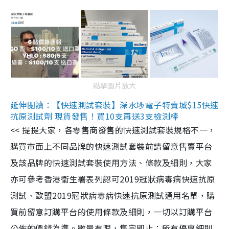
點擊圖片放大
延伸閱讀：【快速測試套裝】深水埗電子特賣城$15快速
抗原測試劑 現貨發售！買10支再送3支檢測棒
<< 提提大家，各零售商發售的快速測試套裝規格不一，
購買市面上不同品牌的快速測試套裝前請留意售賣平台
及該品牌的快速測試套裝使用方法、條款及細則，大家
亦可參考香港衞生署表列認可2019冠狀病毒病快速抗原
測試、歐盟2019冠狀病毒病快速抗原測試通用名單，購
買前留意訂購平台的使用條款及細則，一切以訂購平台
公佈的價錢為準。數量有限，售完即止；所有優惠細則