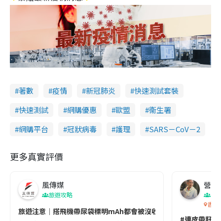
著數
疫情
新冠肺炎
快速測試套裝
快速測試
網購優惠
歐盟
衞生署
網購平台
冠狀病毒
護理
SARS－CoV－2
更多真實評價
風傳媒
營養教
旅遊攻略
生
香港
旅遊注意｜搭飛機帶尿袋標明mAh都會被沒收😱出發前切記檢查「1
#連皮帶籽都