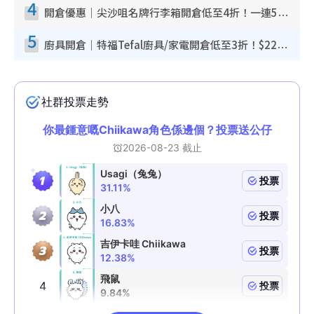
4
開倉優惠｜尖沙咀名牌行李箱開倉低至4折！一連5日 American Tourister/ace./Hallmark $200起！
5
廚具開倉｜特福Tefal廚具/家電開倉低至3折！$220起買平底鍋/炒鑊/湯煲！電飯煲/吸塵機/燙斗$418起