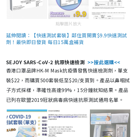
點擊圖片放大
延伸閱讀：【快速測試套裝】鄰住買開賣$9.9快速測試
劑！最快即日發貨 每日15萬盒補貨
SEJOY SARS-CoV-2 抗原快速檢測
>>按此選購<<
香港口罩品牌HK-M Mask抗疫價發售快速檢測劑，單支
裝$22，而購買500套裝低至$20/支買到。產品以鼻咽拭
子方式採樣，準確性高達99%，15分鐘就知結果。產品
已列在歐盟2019冠狀病毒病快速抗原測試通用名單。