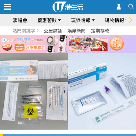
演唱會
優惠著數
玩樂情報
購物情報
熱門關鍵字：
公屋熱話
娛樂新聞
定期存款