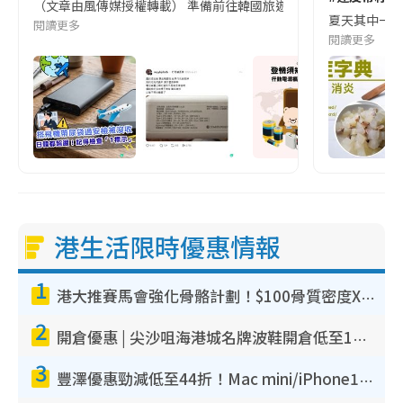
（文章由風傳媒授權轉載） 準備前往韓國旅遊的民眾，近期要特別留
夏天其中一種時
閱讀更多
閱讀更多
港生活限時優惠情報
1
港大推賽馬會強化骨骼計劃！$100骨質密度X光檢查 完成免費運動訓練送超市禮券！附參加資格
2
開倉優惠 | 尖沙咀海港城名牌波鞋開倉低至1折！On鞋$899起／Joy&Peace鞋履$98起
3
豐澤優惠勁減低至44折！Mac mini/iPhone17Pro大減價！廚房家電$220起