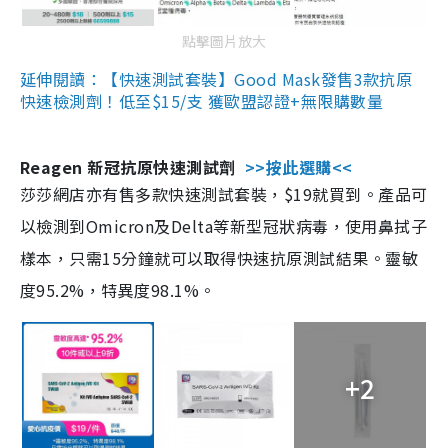
點擊圖片放大
延伸閱讀：【快速測試套裝】Good Mask發售3款抗原
快速檢測劑！低至$15/支 獲歐盟認證+無限購數量
Reagen 新冠抗原快速測試劑
>>按此選購<<
莎莎網店亦有售多款快速測試套裝，$19就買到。產品可
以檢測到Omicron及Delta等新型冠狀病毒，使用鼻拭子
樣本，只需15分鐘就可以取得快速抗原測試結果。靈敏
度95.2%，特異度98.1%。
+2