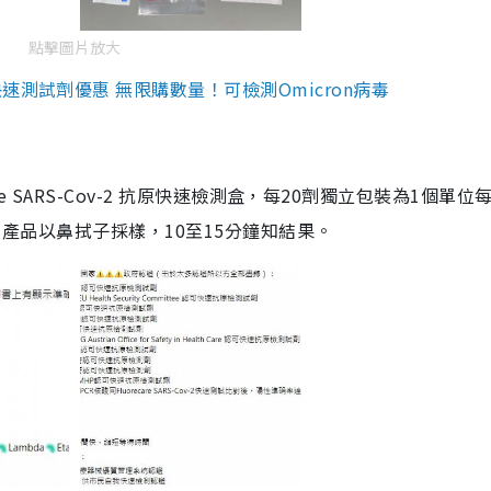
點擊圖片放大
測試劑優惠 無限購數量！可檢測Omicron病毒
are SARS-Cov-2 抗原快速檢測盒，每20劑獨立包裝為1個單位
5。產品以鼻拭子採樣，10至15分鐘知結果。