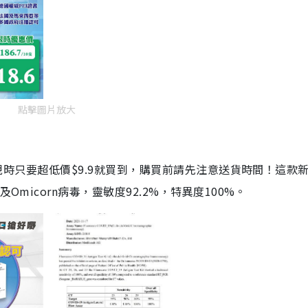
點擊圖片放大
劑，現時只要超低價$9.9就買到，購買前請先注意送貨時間！這款
Omicorn病毒，靈敏度92.2%，特異度100%。