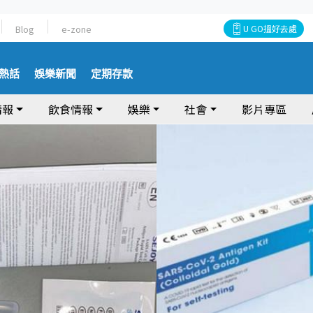
Blog
e-zone
U GO搵好去處
熱話
娛樂新聞
定期存款
情報
飲食情報
娛樂
社會
影片專區