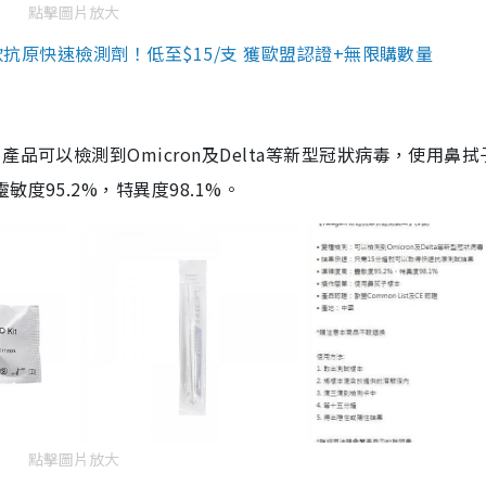
點擊圖片放大
3款抗原快速檢測劑！低至$15/支 獲歐盟認證+無限購數量
品可以檢測到Omicron及Delta等新型冠狀病毒，使用鼻拭
度95.2%，特異度98.1%。
點擊圖片放大