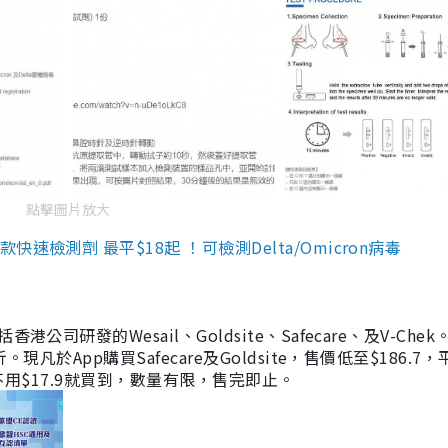
點擊圖片放大
檢測劑 最平$18起 ！可檢測Delta/Omicron病毒
研發的Wesail、Goldsite、Safecare、及V-Chek。
凡於App購買Safecare及Goldsite，售價低至$186.7
均不用$17.9就買到，數量有限，售完即止。