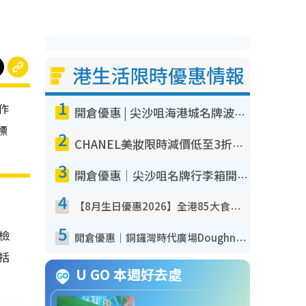
港生活限時優惠情報
1
作
開倉優惠 | 尖沙咀海港城名牌波鞋開倉低至1折！On鞋$899起／Joy&Peace鞋履$98起
標
2
CHANEL美妝限時減價低至3折！人氣粉底/唇膏/精華液低至$275！COCO香水都有平
3
開倉優惠｜尖沙咀名牌行李箱開倉低至4折！一連5日 American Tourister/ace./Hallmark $200起！
4
【8月生日優惠2026】全港85大食買玩著數攻略 自助餐/火鍋放題同行免費＋誠品/DONKI送現金券
5
我檢
開倉優惠｜銅鑼灣時代廣場Doughnut/Campo Marzio開倉低至1折！背囊、書包、手袋劈價$200起
包括
U GO 本週好去處