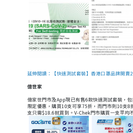
延伸閱讀：【快速測試套裝】香港口罩品牌開賣2款快速
億世家
億家世門市及App現已有售6款快速測試套裝，包括香港公司
限定優惠，購買10支可享75折，而門市則10支8折。現
支只需$18.6就買到。V-Chek門市購買一支平