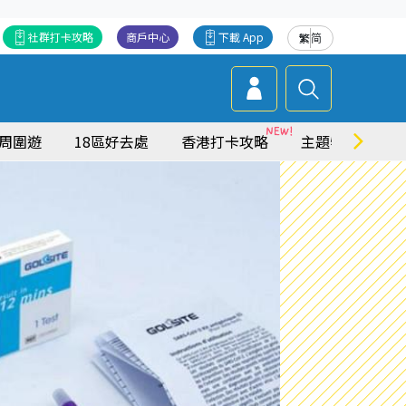
社群打卡攻略
商戶中心
下載 App
繁
简
周圍遊
18區好去處
香港打卡攻略
主題特集