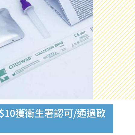
$10獲衛生署認可/通過歐