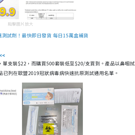
點擊圖片放大
速測試劑！最快即日發貨 每日15萬盒補貨
<<
，單支裝$22，而購買500套裝低至$20/支買到。產品以鼻咽
品已列在歐盟2019冠狀病毒病快速抗原測試通用名單。