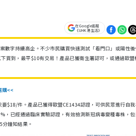
在Google追蹤
《UHK 港生活》
診個案數字持續高企。不少市民購買快速測試「看門口」或陽性後
以下買到，最平$10有交易！產品已獲衛生署認可，或通過歐盟
選購<<
惠價只要$18/件。產品已獲得歐盟CE1434認證，可供民眾進行自
性99.8%，已經通過臨床實驗認證，有效檢測新冠病毒變種毒株，
，15分鐘知結果。