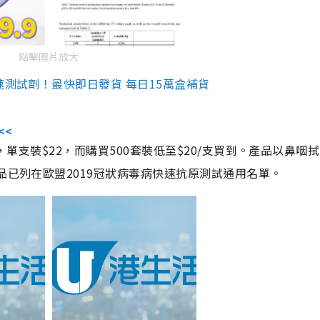
點擊圖片放大
速測試劑！最快即日發貨 每日15萬盒補貨
<<
，單支裝$22，而購買500套裝低至$20/支買到。產品以鼻咽
品已列在歐盟2019冠狀病毒病快速抗原測試通用名單。