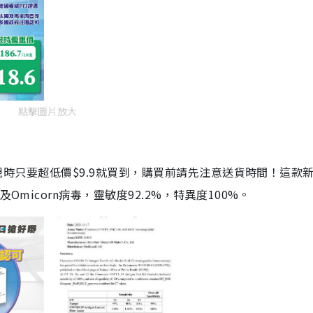
點擊圖片放大
劑，現時只要超低價$9.9就買到，購買前請先注意送貨時間！這款
Omicorn病毒，靈敏度92.2%，特異度100%。