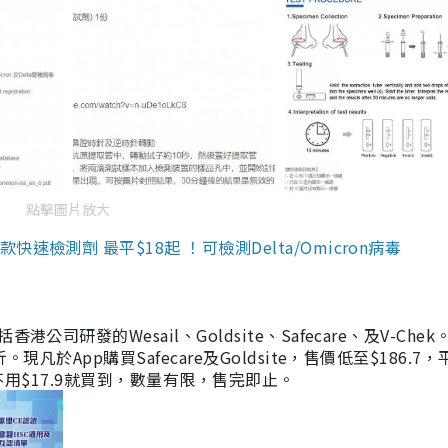
點擊圖片放大
檢測劑 最平$18起 ！可檢測Delta/Omicron病毒
研發的Wesail、Goldsite、Safecare、及V-Chek。
凡於App購買Safecare及Goldsite，售價低至$186.7
均不用$17.9就買到，數量有限，售完即止。