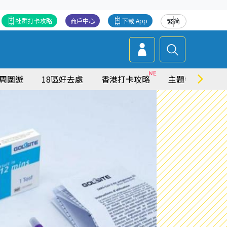
社群打卡攻略
商戶中心
下載 App
繁
简
周圍遊
18區好去處
香港打卡攻略
主題特集