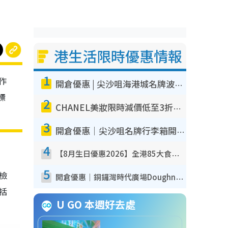
港生活限時優惠情報
1
作
開倉優惠 | 尖沙咀海港城名牌波鞋開倉低至1折！On鞋$899起／Joy&Peace鞋履$98起
標
2
CHANEL美妝限時減價低至3折！人氣粉底/唇膏/精華液低至$275！COCO香水都有平
3
開倉優惠｜尖沙咀名牌行李箱開倉低至4折！一連5日 American Tourister/ace./Hallmark $200起！
4
【8月生日優惠2026】全港85大食買玩著數攻略 自助餐/火鍋放題同行免費＋誠品/DONKI送現金券
5
我檢
開倉優惠｜銅鑼灣時代廣場Doughnut/Campo Marzio開倉低至1折！背囊、書包、手袋劈價$200起
包括
U GO 本週好去處