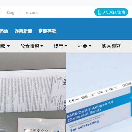
Blog
e-zone
U GO搵好去處
熱話
娛樂新聞
定期存款
情報
飲食情報
娛樂
社會
影片專區