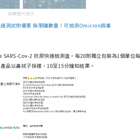
點擊圖片放大
測試劑優惠 無限購數量！可檢測Omicron病毒
are SARS-Cov-2 抗原快速檢測盒，每20劑獨立包裝為1個單位
5。產品以鼻拭子採樣，10至15分鐘知結果。