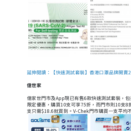
延伸閱讀：【快速測試套裝】香港口罩品牌開賣2款快速
億世家
億家世門市及App現已有售6款快速測試套裝，包括香港公司
限定優惠，購買10支可享75折，而門市則10支8折。現
支只需$18.6就買到。V-Chek門市購買一支平