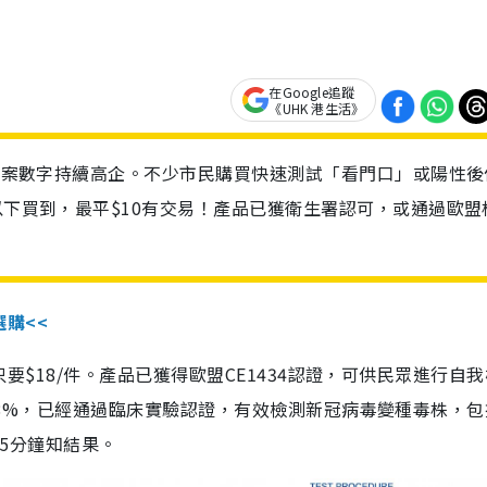
在Google追蹤
《UHK 港生活》
診個案數字持續高企。不少市民購買快速測試「看門口」或陽性後
以下買到，最平$10有交易！產品已獲衛生署認可，或通過歐盟
選購<<
惠價只要$18/件。產品已獲得歐盟CE1434認證，可供民眾進行自
性99.8%，已經通過臨床實驗認證，有效檢測新冠病毒變種毒株，
，15分鐘知結果。