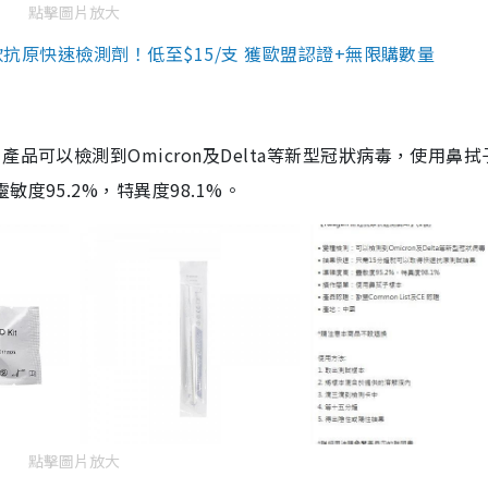
點擊圖片放大
3款抗原快速檢測劑！低至$15/支 獲歐盟認證+無限購數量
品可以檢測到Omicron及Delta等新型冠狀病毒，使用鼻拭
度95.2%，特異度98.1%。
點擊圖片放大