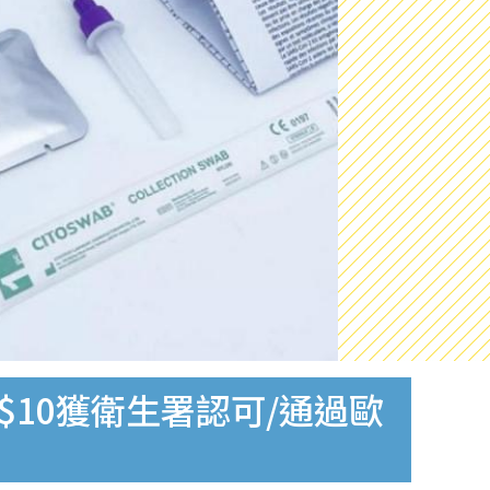
$10獲衛生署認可/通過歐