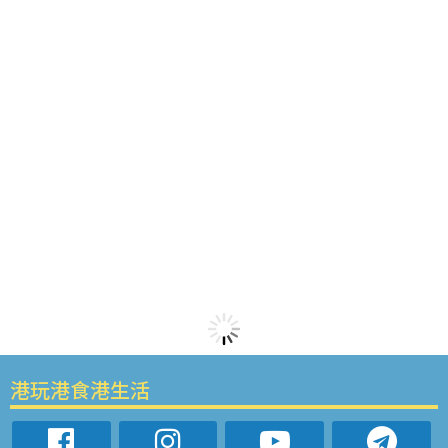
港玩港食港生活