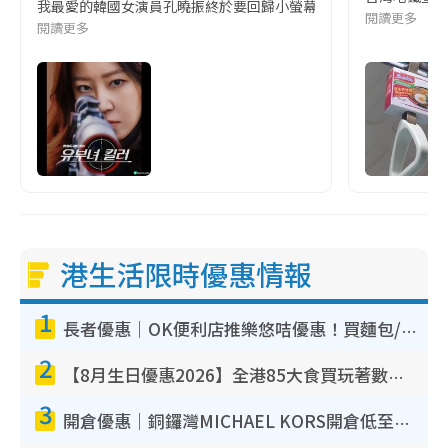
我最愛的韓國女演員孔曉振終於要回歸小螢幕啦!這次的劇本改編自同名
閱讀更多
閱讀更多
港生活限時優惠情報
1
長者優惠｜OK便利店推樂悠咭優惠！買麵包/牛奶/保健品拍卡即減
2
【8月生日優惠2026】全港85大食買玩著數攻略 自助餐/火鍋放題同行免費＋誠品/DONKI送現金券
3
開倉優惠｜銅鑼灣MICHAEL KORS開倉低至17折！直擊$500起買手袋/銀包/鞋款 必買經典Jet Set系列