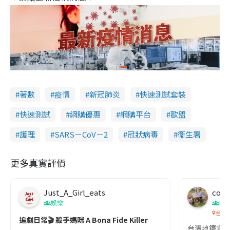
著數
疫情
新冠肺炎
快速測試套裝
快速測試
網購優惠
網購平台
歐盟
護理
SARS－CoV－2
冠狀病毒
衞生署
更多真實評價
Just_A_Girl_eats
co c
娛樂
吹
台灣
追劇日常🎬 殺手媽咪 A Bona Fide Killer
台灣地鐵宣