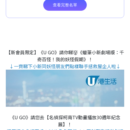
【新會員限定】《U GO》請你睇👹《蠟筆小新劇場版：千
奇百怪！我的妖怪假期》！
↓一齊睇下小新同妖怪朋友們點樣聯手拯救屋企人啦↓
《U GO》請您去【名偵探柯南TV動畫播放30週年紀念
展】！