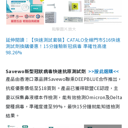
點擊圖片放大
延伸閱讀：【快速測試套裝】CATALO全線門市$16快速
測試劑換購優惠！15分鐘驗新冠病毒 準確性高達
98.26%
Savewo新型冠狀病毒快速抗原測試劑
>>按此選購<<
產品由香港口罩品牌Savewo聯乘DEEPBLUE合作推出，
抗疫優惠價低至$18買到。產品已獲得歐盟CE認證，主
要以採集鼻液樣本作檢測，能有效檢測Omicron及Delta
變種病毒，準確度達至99%，最快15分鐘就能知道檢測
結果。