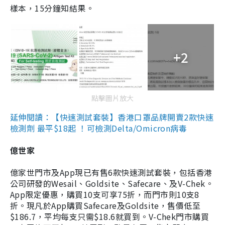
樣本，15分鐘知結果。
+2
點擊圖片放大
延伸閱讀：【快速測試套裝】香港口罩品牌開賣2款快速
檢測劑 最平$18起 ！可檢測Delta/Omicron病毒
億世家
億家世門市及App現已有售6款快速測試套裝，包括香港
公司研發的Wesail、Goldsite、Safecare、及V-Chek。
App限定優惠，購買10支可享75折，而門市則10支8
折。現凡於App購買Safecare及Goldsite，售價低至
$186.7，平均每支只需$18.6就買到。V-Chek門市購買