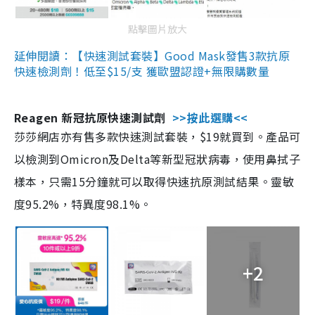
點擊圖片放大
延伸閱讀：【快速測試套裝】Good Mask發售3款抗原
快速檢測劑！低至$15/支 獲歐盟認證+無限購數量
Reagen 新冠抗原快速測試劑
>>按此選購<<
莎莎網店亦有售多款快速測試套裝，$19就買到。產品可
以檢測到Omicron及Delta等新型冠狀病毒，使用鼻拭子
樣本，只需15分鐘就可以取得快速抗原測試結果。靈敏
度95.2%，特異度98.1%。
+2