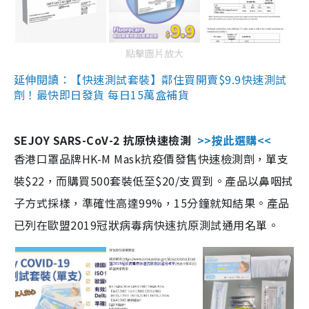
點擊圖片放大
延伸閱讀：【快速測試套裝】鄰住買開賣$9.9快速測試
劑！最快即日發貨 每日15萬盒補貨
SEJOY SARS-CoV-2 抗原快速檢測
>>按此選購<<
香港口罩品牌HK-M Mask抗疫價發售快速檢測劑，單支
裝$22，而購買500套裝低至$20/支買到。產品以鼻咽拭
子方式採樣，準確性高達99%，15分鐘就知結果。產品
已列在歐盟2019冠狀病毒病快速抗原測試通用名單。