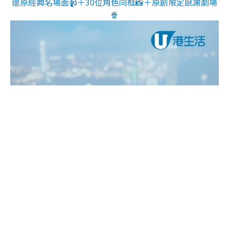
還原經典名場面📹＋30位角色同框📸＋原創限定感謝劇場
🍿