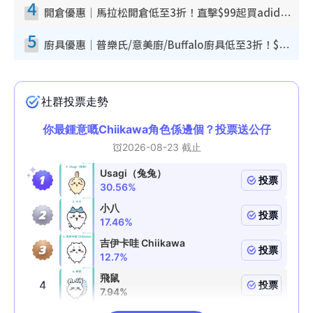
4
開倉優惠｜馬拉松開倉低至3折！直擊$99起買adidas／New Balance／Puma鞋款 STANLEY保溫杯劈價至$119起
5
廚具優惠｜普樂氏/意美廚/Buffalo廚具低至3折！$89起買煎鍋／炒鑊／個人鍋 同場小家電激減至$99起