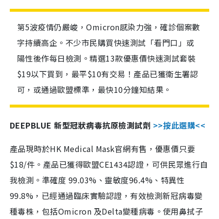
第5波疫情仍嚴峻，Omicron感染力強，確診個案數
字持續高企。不少市民購買快速測試「看門口」或
陽性後作每日檢測。精選13款優惠價快速測試套裝
$19以下買到，最平$10有交易！產品已獲衛生署認
可，或通過歐盟標準，最快10分鐘知結果。
DEEPBLUE 新型冠狀病毒抗原檢測試劑
>>按此選購<<
產品現時於HK Medical Mask官網有售，優惠價只要
$18/件。產品已獲得歐盟CE1434認證，可供民眾進行自
我檢測。準確度 99.03%、靈敏度96.4%、特異性
99.8%，已經通過臨床實驗認證，有效檢測新冠病毒變
種毒株，包括Omicron 及Delta變種病毒。使用鼻拭子