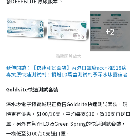
發DEEPBLUE 原廠版本。
+2
點擊圖片放大
延伸閱讀：【快速測試套裝】香港口罩廠acc+推$18病
毒抗原快速測試劑！捐贈10萬盒測試劑予深水埗露宿者
Goldsite快速測試套裝
深水埗電子特賣城現正發售Goldsite快速測試套裝，現
時更有優惠，$100/10支，平均每支$10，買10支再送口
罩。另外有售YHLO及Green Spring的快速測試套裝，
一樣低至$100/10支送口罩。