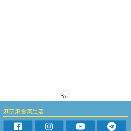
港玩港食港生活