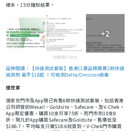
樣本，15分鐘知結果。
+2
點擊圖片放大
延伸閱讀：【快速測試套裝】香港口罩品牌開賣2款快速
檢測劑 最平$18起 ！可檢測Delta/Omicron病毒
億世家
億家世門市及App現已有售6款快速測試套裝，包括香港
公司研發的Wesail、Goldsite、Safecare、及V-Chek。
App限定優惠，購買10支可享75折，而門市則10支8
折。現凡於App購買Safecare及Goldsite，售價低至
$186.7，平均每支只需$18.6就買到。V-Chek門市購買