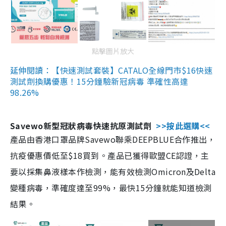
點擊圖片放大
延伸閱讀：【快速測試套裝】CATALO全線門市$16快速
測試劑換購優惠！15分鐘驗新冠病毒 準確性高達
98.26%
Savewo新型冠狀病毒快速抗原測試劑
>>按此選購<<
產品由香港口罩品牌Savewo聯乘DEEPBLUE合作推出，
抗疫優惠價低至$18買到。產品已獲得歐盟CE認證，主
要以採集鼻液樣本作檢測，能有效檢測Omicron及Delta
變種病毒，準確度達至99%，最快15分鐘就能知道檢測
結果。