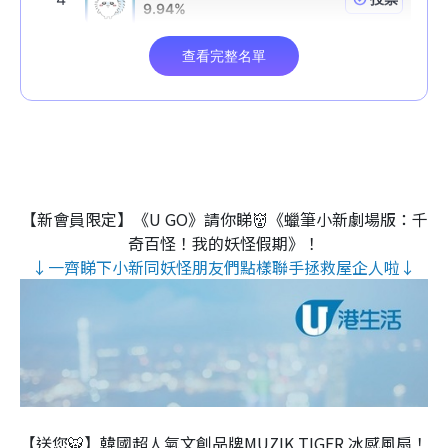
【新會員限定】《U GO》請你睇👹《蠟筆小新劇場版：千
奇百怪！我的妖怪假期》！
↓一齊睇下小新同妖怪朋友們點樣聯手拯救屋企人啦↓
【送您🐯】韓國超人氣文創品牌MUZIK TIGER 冰感風扇！