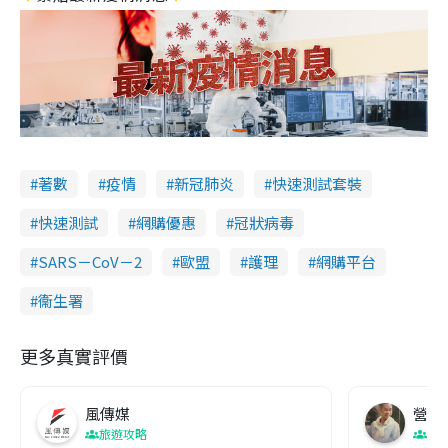
著數
疫情
新冠肺炎
快速測試套裝
快速測試
網購優惠
冠狀病毒
SARS－CoV－2
歐盟
護理
網購平台
衞生署
更多真實評價
風傳媒
營養教
旅遊攻略
生