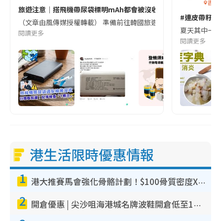
香港
旅遊注意｜搭飛機帶尿袋標明mAh都會被沒收😱出發前切記檢查「1
#連皮帶籽都
（文章由風傳媒授權轉載） 準備前往韓國旅遊的民眾，近期要特別留
夏天其中一種時
閱讀更多
閱讀更多
港生活限時優惠情報
1
港大推賽馬會強化骨骼計劃！$100骨質密度X光檢查 完成免費運動訓練送超市禮券！附參加資格
2
開倉優惠 | 尖沙咀海港城名牌波鞋開倉低至1折！On鞋$899起／Joy&Peace鞋履$98起