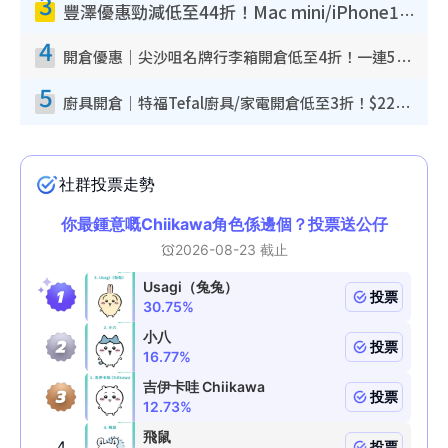
3
豐澤優惠勁減低至44折！Mac mini/iPhone17Pro大減價！廚房家電$220起
4
開倉優惠｜尖沙咀名牌行李箱開倉低至4折！一連5日 American Tourister/ace./Hallmark $200起！
5
廚具開倉｜特福Tefal廚具/家電開倉低至3折！$220起買平底鍋/炒鑊/湯煲！電飯煲/吸塵機/燙斗$418起