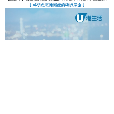
↓將萌虎嘅慵懶療癒帶返屋企↓