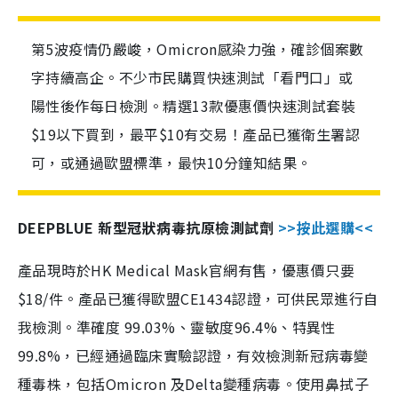
第5波疫情仍嚴峻，Omicron感染力強，確診個案數
字持續高企。不少市民購買快速測試「看門口」或
陽性後作每日檢測。精選13款優惠價快速測試套裝
$19以下買到，最平$10有交易！產品已獲衛生署認
可，或通過歐盟標準，最快10分鐘知結果。
DEEPBLUE 新型冠狀病毒抗原檢測試劑
>>按此選購<<
產品現時於HK Medical Mask官網有售，優惠價只要
$18/件。產品已獲得歐盟CE1434認證，可供民眾進行自
我檢測。準確度 99.03%、靈敏度96.4%、特異性
99.8%，已經通過臨床實驗認證，有效檢測新冠病毒變
種毒株，包括Omicron 及Delta變種病毒。使用鼻拭子