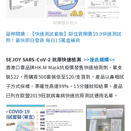
點擊圖片放大
延伸閱讀：【快速測試套裝】鄰住買開賣$9.9快速測試
劑！最快即日發貨 每日15萬盒補貨
SEJOY SARS-CoV-2 抗原快速檢測
>>按此選購<<
香港口罩品牌HK-M Mask抗疫價發售快速檢測劑，單支
裝$22，而購買500套裝低至$20/支買到。產品以鼻咽拭
子方式採樣，準確性高達99%，15分鐘就知結果。產品
已列在歐盟2019冠狀病毒病快速抗原測試通用名單。