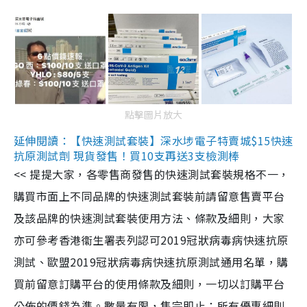
點擊圖片放大
延伸閱讀：【快速測試套裝】深水埗電子特賣城$15快速
抗原測試劑 現貨發售！買10支再送3支檢測棒
<< 提提大家，各零售商發售的快速測試套裝規格不一，
購買市面上不同品牌的快速測試套裝前請留意售賣平台
及該品牌的快速測試套裝使用方法、條款及細則，大家
亦可參考香港衞生署表列認可2019冠狀病毒病快速抗原
測試、歐盟2019冠狀病毒病快速抗原測試通用名單，購
買前留意訂購平台的使用條款及細則，一切以訂購平台
公佈的價錢為準。數量有限，售完即止；所有優惠細則