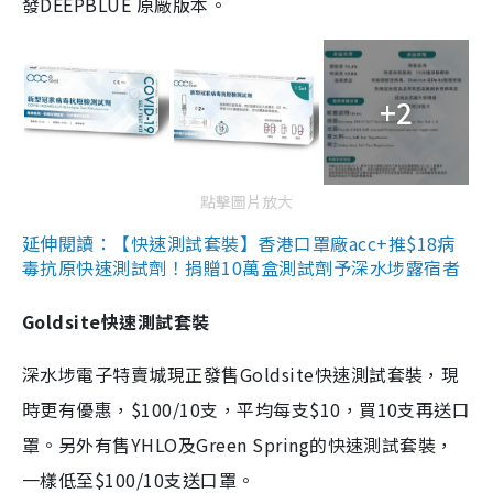
發DEEPBLUE 原廠版本。
+2
點擊圖片放大
延伸閱讀：【快速測試套裝】香港口罩廠acc+推$18病
毒抗原快速測試劑！捐贈10萬盒測試劑予深水埗露宿者
Goldsite快速測試套裝
深水埗電子特賣城現正發售Goldsite快速測試套裝，現
時更有優惠，$100/10支，平均每支$10，買10支再送口
罩。另外有售YHLO及Green Spring的快速測試套裝，
一樣低至$100/10支送口罩。