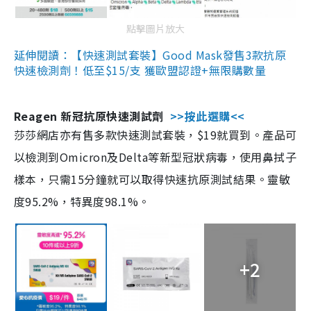
點擊圖片放大
延伸閱讀：【快速測試套裝】Good Mask發售3款抗原
快速檢測劑！低至$15/支 獲歐盟認證+無限購數量
Reagen 新冠抗原快速測試劑
>>按此選購<<
莎莎網店亦有售多款快速測試套裝，$19就買到。產品可
以檢測到Omicron及Delta等新型冠狀病毒，使用鼻拭子
樣本，只需15分鐘就可以取得快速抗原測試結果。靈敏
度95.2%，特異度98.1%。
+2