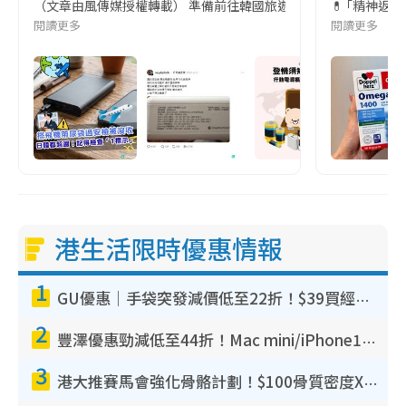
（文章由風傳媒授權轉載） 準備前往韓國旅遊的民眾，近期要特別留
💊 ｢精神返
閱讀更多
閱讀更多
港生活限時優惠情報
1
GU優惠｜手袋突發減價低至22折！$39買經典波士頓包/餃子袋！飾物同步減價$29起！
2
豐澤優惠勁減低至44折！Mac mini/iPhone17Pro大減價！廚房家電$220起
3
港大推賽馬會強化骨骼計劃！$100骨質密度X光檢查 完成免費運動訓練送超市禮券！附參加資格