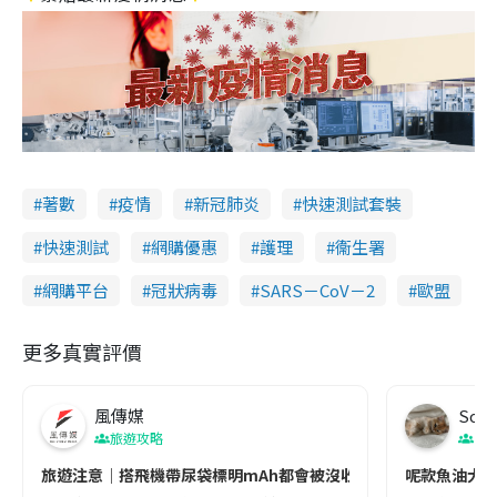
著數
疫情
新冠肺炎
快速測試套裝
快速測試
網購優惠
護理
衞生署
網購平台
冠狀病毒
SARS－CoV－2
歐盟
更多真實評價
風傳媒
Soul
旅遊攻略
生
旅遊注意｜搭飛機帶尿袋標明mAh都會被沒收😱出發前切記檢查「1
呢款魚油大家