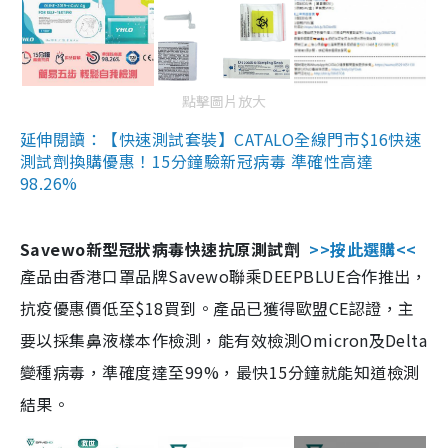
點擊圖片放大
延伸閱讀：【快速測試套裝】CATALO全線門市$16快速
測試劑換購優惠！15分鐘驗新冠病毒 準確性高達
98.26%
Savewo新型冠狀病毒快速抗原測試劑
>>按此選購<<
產品由香港口罩品牌Savewo聯乘DEEPBLUE合作推出，
抗疫優惠價低至$18買到。產品已獲得歐盟CE認證，主
要以採集鼻液樣本作檢測，能有效檢測Omicron及Delta
變種病毒，準確度達至99%，最快15分鐘就能知道檢測
結果。