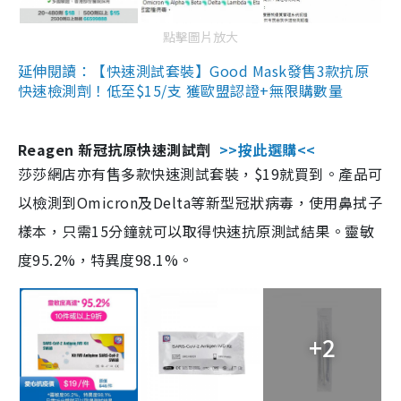
點擊圖片放大
延伸閱讀：【快速測試套裝】Good Mask發售3款抗原
快速檢測劑！低至$15/支 獲歐盟認證+無限購數量
Reagen 新冠抗原快速測試劑
>>按此選購<<
莎莎網店亦有售多款快速測試套裝，$19就買到。產品可
以檢測到Omicron及Delta等新型冠狀病毒，使用鼻拭子
樣本，只需15分鐘就可以取得快速抗原測試結果。靈敏
度95.2%，特異度98.1%。
+2