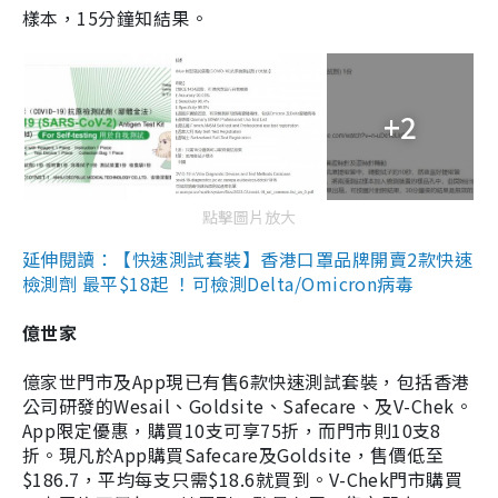
樣本，15分鐘知結果。
+2
點擊圖片放大
延伸閱讀：【快速測試套裝】香港口罩品牌開賣2款快速
檢測劑 最平$18起 ！可檢測Delta/Omicron病毒
億世家
億家世門市及App現已有售6款快速測試套裝，包括香港
公司研發的Wesail、Goldsite、Safecare、及V-Chek。
App限定優惠，購買10支可享75折，而門市則10支8
折。現凡於App購買Safecare及Goldsite，售價低至
$186.7，平均每支只需$18.6就買到。V-Chek門市購買