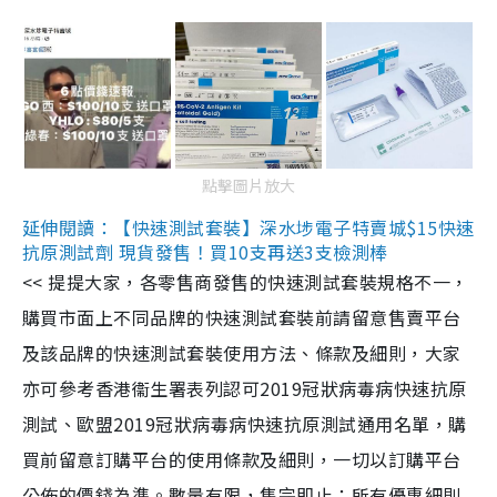
點擊圖片放大
延伸閱讀：【快速測試套裝】深水埗電子特賣城$15快速
抗原測試劑 現貨發售！買10支再送3支檢測棒
<< 提提大家，各零售商發售的快速測試套裝規格不一，
購買市面上不同品牌的快速測試套裝前請留意售賣平台
及該品牌的快速測試套裝使用方法、條款及細則，大家
亦可參考香港衞生署表列認可2019冠狀病毒病快速抗原
測試、歐盟2019冠狀病毒病快速抗原測試通用名單，購
買前留意訂購平台的使用條款及細則，一切以訂購平台
公佈的價錢為準。數量有限，售完即止；所有優惠細則