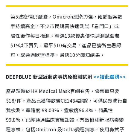
第5波疫情仍嚴峻，Omicron感染力強，確診個案數
字持續高企。不少市民購買快速測試「看門口」或
陽性後作每日檢測。精選13款優惠價快速測試套裝
$19以下買到，最平$10有交易！產品已獲衛生署認
可，或通過歐盟標準，最快10分鐘知結果。
DEEPBLUE 新型冠狀病毒抗原檢測試劑
>>按此選購<<
產品現時於HK Medical Mask官網有售，優惠價只要
$18/件。產品已獲得歐盟CE1434認證，可供民眾進行自
我檢測。準確度 99.03%、靈敏度96.4%、特異性
99.8%，已經通過臨床實驗認證，有效檢測新冠病毒變
種毒株，包括Omicron 及Delta變種病毒。使用鼻拭子