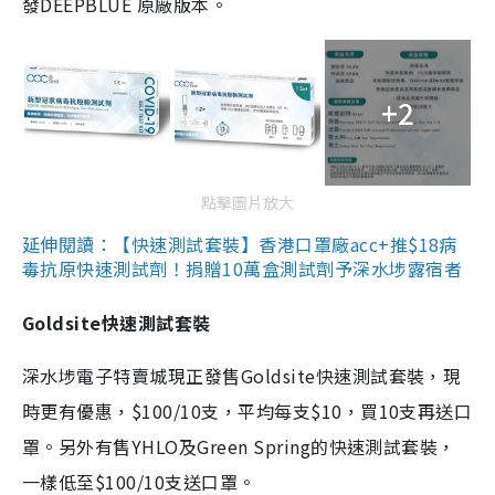
發DEEPBLUE 原廠版本。
+2
點擊圖片放大
延伸閱讀：【快速測試套裝】香港口罩廠acc+推$18病
毒抗原快速測試劑！捐贈10萬盒測試劑予深水埗露宿者
Goldsite快速測試套裝
深水埗電子特賣城現正發售Goldsite快速測試套裝，現
時更有優惠，$100/10支，平均每支$10，買10支再送口
罩。另外有售YHLO及Green Spring的快速測試套裝，
一樣低至$100/10支送口罩。