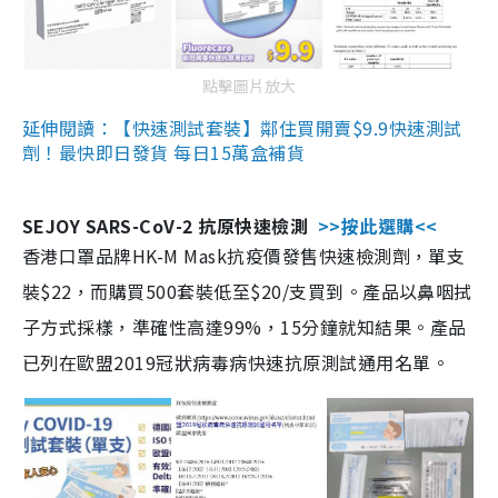
點擊圖片放大
延伸閱讀：【快速測試套裝】鄰住買開賣$9.9快速測試
劑！最快即日發貨 每日15萬盒補貨
SEJOY SARS-CoV-2 抗原快速檢測
>>按此選購<<
香港口罩品牌HK-M Mask抗疫價發售快速檢測劑，單支
裝$22，而購買500套裝低至$20/支買到。產品以鼻咽拭
子方式採樣，準確性高達99%，15分鐘就知結果。產品
已列在歐盟2019冠狀病毒病快速抗原測試通用名單。