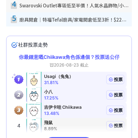
4
Swarovski Outlet專區低至半價！人氣水晶飾物/小擺設$138起！迪士尼款/水晶高跟鞋都有平
5
廚具開倉｜特福Tefal廚具/家電開倉低至3折！$220起買平底鍋/炒鑊/湯煲！電飯煲/吸塵機/燙斗$418起