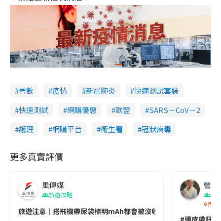
著數
疫情
新冠肺炎
快速測試套裝
快速測試
網購優惠
歐盟
SARS－CoV－2
護理
網購平台
衞生署
冠狀病毒
更多真實評價
風傳媒
營養教
旅遊攻略
生
香港
旅遊注意｜搭飛機帶尿袋標明mAh都會被沒收😱出發前切記檢查「1
#連皮帶籽都