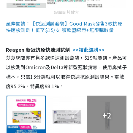
點擊圖片放大
延伸閱讀：【快速測試套裝】Good Mask發售3款抗原
快速檢測劑！低至$15/支 獲歐盟認證+無限購數量
Reagen 新冠抗原快速測試劑
>>按此選購<<
莎莎網店亦有售多款快速測試套裝，$19就買到。產品可
以檢測到Omicron及Delta等新型冠狀病毒，使用鼻拭子
樣本，只需15分鐘就可以取得快速抗原測試結果。靈敏
度95.2%，特異度98.1%。
+2