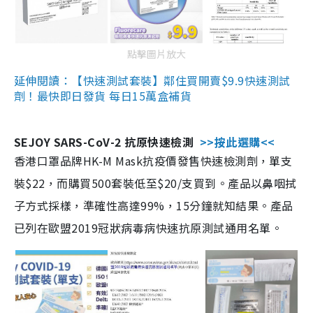
點擊圖片放大
延伸閱讀：【快速測試套裝】鄰住買開賣$9.9快速測試
劑！最快即日發貨 每日15萬盒補貨
SEJOY SARS-CoV-2 抗原快速檢測
>>按此選購<<
香港口罩品牌HK-M Mask抗疫價發售快速檢測劑，單支
裝$22，而購買500套裝低至$20/支買到。產品以鼻咽拭
子方式採樣，準確性高達99%，15分鐘就知結果。產品
已列在歐盟2019冠狀病毒病快速抗原測試通用名單。