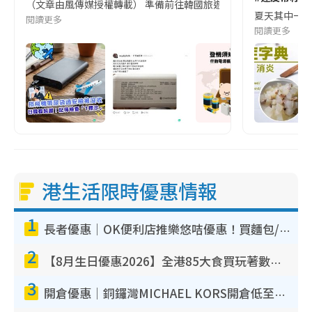
（文章由風傳媒授權轉載） 準備前往韓國旅遊的民眾，近期要特別留
夏天其中一種時
閱讀更多
閱讀更多
港生活限時優惠情報
1
長者優惠｜OK便利店推樂悠咭優惠！買麵包/牛奶/保健品拍卡即減
2
【8月生日優惠2026】全港85大食買玩著數攻略 自助餐/火鍋放題同行免費＋誠品/DONKI送現金券
3
開倉優惠｜銅鑼灣MICHAEL KORS開倉低至17折！直擊$500起買手袋/銀包/鞋款 必買經典Jet Set系列