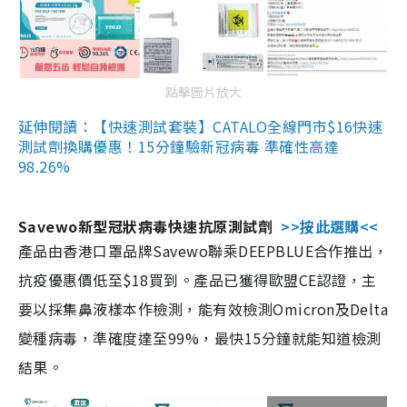
點擊圖片放大
延伸閱讀：【快速測試套裝】CATALO全線門市$16快速
測試劑換購優惠！15分鐘驗新冠病毒 準確性高達
98.26%
Savewo新型冠狀病毒快速抗原測試劑
>>按此選購<<
產品由香港口罩品牌Savewo聯乘DEEPBLUE合作推出，
抗疫優惠價低至$18買到。產品已獲得歐盟CE認證，主
要以採集鼻液樣本作檢測，能有效檢測Omicron及Delta
變種病毒，準確度達至99%，最快15分鐘就能知道檢測
結果。