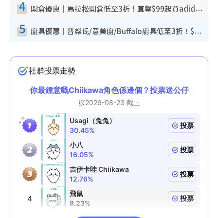
4
開倉優惠｜馬拉松開倉低至3折！直擊$99起買adidas／New Balance／Puma鞋款 STANLEY保溫杯劈價至$119起
5
廚具優惠｜普樂氏/意美廚/Buffalo廚具低至3折！$89起買煎鍋／炒鑊／個人鍋 同場小家電激減至$99起