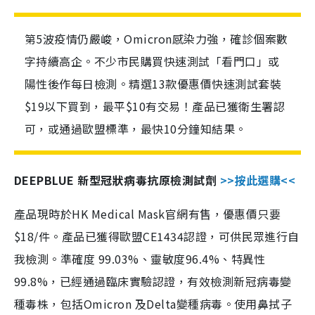
第5波疫情仍嚴峻，Omicron感染力強，確診個案數
字持續高企。不少市民購買快速測試「看門口」或
陽性後作每日檢測。精選13款優惠價快速測試套裝
$19以下買到，最平$10有交易！產品已獲衛生署認
可，或通過歐盟標準，最快10分鐘知結果。
DEEPBLUE 新型冠狀病毒抗原檢測試劑
>>按此選購<<
產品現時於HK Medical Mask官網有售，優惠價只要
$18/件。產品已獲得歐盟CE1434認證，可供民眾進行自
我檢測。準確度 99.03%、靈敏度96.4%、特異性
99.8%，已經通過臨床實驗認證，有效檢測新冠病毒變
種毒株，包括Omicron 及Delta變種病毒。使用鼻拭子