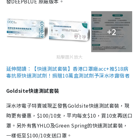
發DEEPBLUE 原廠版本。
+2
點擊圖片放大
延伸閱讀：【快速測試套裝】香港口罩廠acc+推$18病
毒抗原快速測試劑！捐贈10萬盒測試劑予深水埗露宿者
Goldsite快速測試套裝
深水埗電子特賣城現正發售Goldsite快速測試套裝，現
時更有優惠，$100/10支，平均每支$10，買10支再送口
罩。另外有售YHLO及Green Spring的快速測試套裝，
一樣低至$100/10支送口罩。