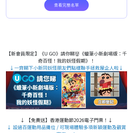
【新會員限定】《U GO》請你睇👹《蠟筆小新劇場版：千
奇百怪！我的妖怪假期》！
↓一齊睇下小新同妖怪朋友們點樣聯手拯救屋企人啦↓
↓ 【免費送】香港運動節2026電子門票！↓
↓ 設過百運動用品攤位 / 可現場體驗多項新穎運動及觀賞