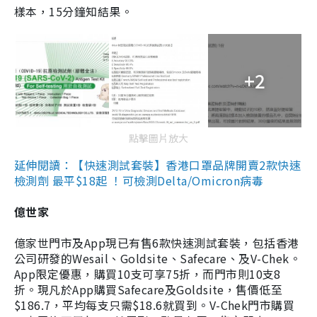
樣本，15分鐘知結果。
+2
點擊圖片放大
延伸閱讀：【快速測試套裝】香港口罩品牌開賣2款快速
檢測劑 最平$18起 ！可檢測Delta/Omicron病毒
億世家
億家世門市及App現已有售6款快速測試套裝，包括香港
公司研發的Wesail、Goldsite、Safecare、及V-Chek。
App限定優惠，購買10支可享75折，而門市則10支8
折。現凡於App購買Safecare及Goldsite，售價低至
$186.7，平均每支只需$18.6就買到。V-Chek門市購買