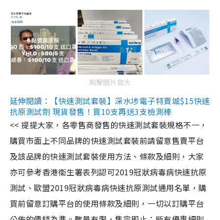
點擊圖片放大
延伸閱讀：【快速測試套裝】深水埗電子特賣城$15快速
抗原測試劑 現貨發售！買10支再送3支檢測棒
<< 提提大家，各零售商發售的快速測試套裝規格不一，
購買市面上不同品牌的快速測試套裝前請留意售賣平台
及該品牌的快速測試套裝使用方法、條款及細則，大家
亦可參考香港衞生署表列認可2019冠狀病毒病快速抗原
測試、歐盟2019冠狀病毒病快速抗原測試通用名單，購
買前留意訂購平台的使用條款及細則，一切以訂購平台
公佈的價錢為準。數量有限，售完即止；所有優惠細則