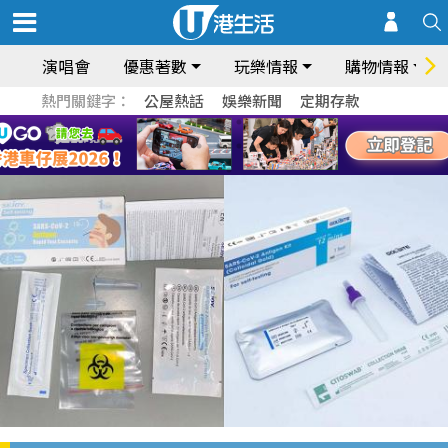
演唱會
優惠著數
玩樂情報
購物情報
熱門關鍵字：
公屋熱話
娛樂新聞
定期存款