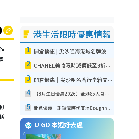
港生活限時優惠情報
1
作
開倉優惠 | 尖沙咀海港城名牌波鞋開倉低至1折！On鞋$899起／Joy&Peace鞋履$98起
標
2
CHANEL美妝限時減價低至3折！人氣粉底/唇膏/精華液低至$275！COCO香水都有平
3
開倉優惠｜尖沙咀名牌行李箱開倉低至4折！一連5日 American Tourister/ace./Hallmark $200起！
4
【8月生日優惠2026】全港85大食買玩著數攻略 自助餐/火鍋放題同行免費＋誠品/DONKI送現金券
5
我檢
開倉優惠｜銅鑼灣時代廣場Doughnut/Campo Marzio開倉低至1折！背囊、書包、手袋劈價$200起
包括
U GO 本週好去處