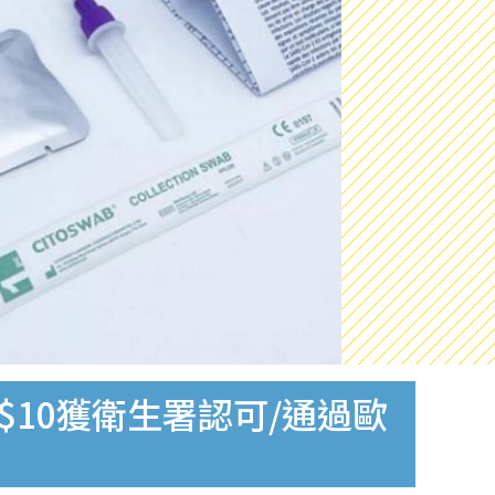
$10獲衛生署認可/通過歐