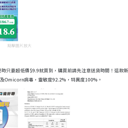
點擊圖片放大
劑，現時只要超低價$9.9就買到，購買前請先注意送貨時間！這款
Omicorn病毒，靈敏度92.2%，特異度100%。