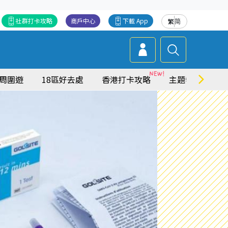
社群打卡攻略
商戶中心
下載 App
繁
简
周圍遊
18區好去處
香港打卡攻略
主題特集