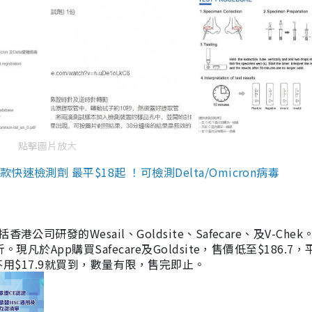
點擊圖片放大
檢測劑 最平$18起 ！可檢測Delta/Omicron病毒
研發的Wesail、Goldsite、Safecare、及V-Chek。
凡於App購買Safecare及Goldsite，售價低至$186.7
均不用$17.9就買到，數量有限，售完即止。