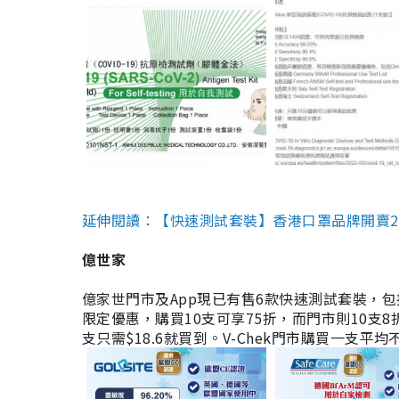
延伸閱讀：【快速測試套裝】香港口罩品牌開賣2款快速
億世家
億家世門市及App現已有售6款快速測試套裝，包括香港公司
限定優惠，購買10支可享75折，而門市則10支8折。現
支只需$18.6就買到。V-Chek門市購買一支平