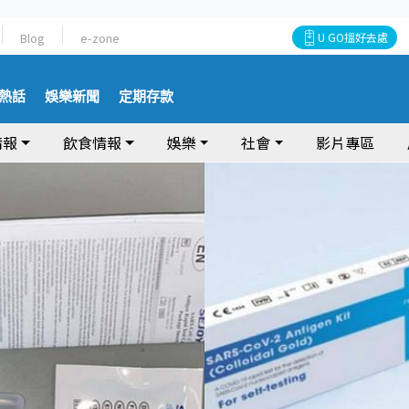
Blog
e-zone
U GO搵好去處
熱話
娛樂新聞
定期存款
情報
飲食情報
娛樂
社會
影片專區