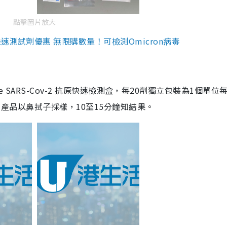
點擊圖片放大
測試劑優惠 無限購數量！可檢測Omicron病毒
are SARS-Cov-2 抗原快速檢測盒，每20劑獨立包裝為1個單位
5。產品以鼻拭子採樣，10至15分鐘知結果。