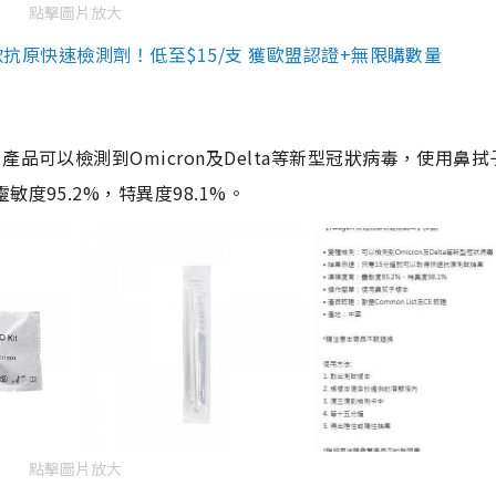
點擊圖片放大
3款抗原快速檢測劑！低至$15/支 獲歐盟認證+無限購數量
品可以檢測到Omicron及Delta等新型冠狀病毒，使用鼻拭
度95.2%，特異度98.1%。
點擊圖片放大