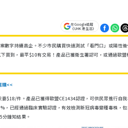
在Google追蹤
《UHK 港生活》
診個案數字持續高企。不少市民購買快速測試「看門口」或陽性後
以下買到，最平$10有交易！產品已獲衛生署認可，或通過歐盟
選購<<
惠價只要$18/件。產品已獲得歐盟CE1434認證，可供民眾進行自
性99.8%，已經通過臨床實驗認證，有效檢測新冠病毒變種毒株，
，15分鐘知結果。