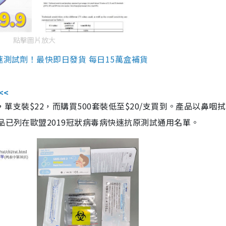
點擊圖片放大
速測試劑！最快即日發貨 每日15萬盒補貨
<<
，單支裝$22，而購買500套裝低至$20/支買到。產品以鼻咽
品已列在歐盟2019冠狀病毒病快速抗原測試通用名單。