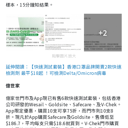
樣本，15分鐘知結果。
+2
點擊圖片放大
延伸閱讀：【快速測試套裝】香港口罩品牌開賣2款快速
檢測劑 最平$18起 ！可檢測Delta/Omicron病毒
億世家
億家世門市及App現已有售6款快速測試套裝，包括香港
公司研發的Wesail、Goldsite、Safecare、及V-Chek。
App限定優惠，購買10支可享75折，而門市則10支8
折。現凡於App購買Safecare及Goldsite，售價低至
$186.7，平均每支只需$18.6就買到。V-Chek門市購買