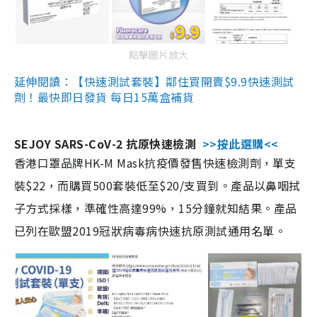
點擊圖片放大
延伸閱讀：【快速測試套裝】鄰住買開賣$9.9快速測試
劑！最快即日發貨 每日15萬盒補貨
SEJOY SARS-CoV-2 抗原快速檢測
>>按此選購<<
香港口罩品牌HK-M Mask抗疫價發售快速檢測劑，單支
裝$22，而購買500套裝低至$20/支買到。產品以鼻咽拭
子方式採樣，準確性高達99%，15分鐘就知結果。產品
已列在歐盟2019冠狀病毒病快速抗原測試通用名單。