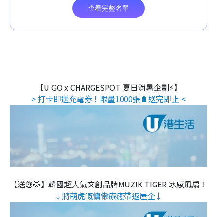
【U GO x CHARGESPOT 夏日消暑企劃⚡】
> 打卡即送充電券！限量1000張🔋送完即止 <
【送您🐯】韓國超人氣文創品牌MUZIK TIGER 冰感風扇！
↓將萌虎嘅慵懶療癒帶返屋企↓