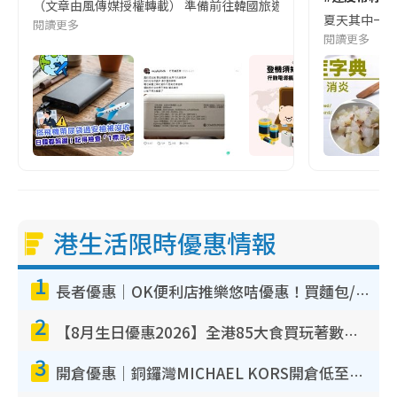
（文章由風傳媒授權轉載） 準備前往韓國旅遊的民眾，近期要特別留
夏天其中一種時
閱讀更多
閱讀更多
港生活限時優惠情報
1
長者優惠｜OK便利店推樂悠咭優惠！買麵包/牛奶/保健品拍卡即減
2
【8月生日優惠2026】全港85大食買玩著數攻略 自助餐/火鍋放題同行免費＋誠品/DONKI送現金券
3
開倉優惠｜銅鑼灣MICHAEL KORS開倉低至17折！直擊$500起買手袋/銀包/鞋款 必買經典Jet Set系列