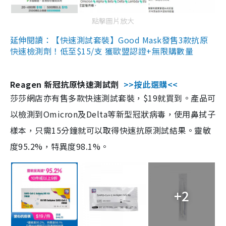
點擊圖片放大
延伸閱讀：【快速測試套裝】Good Mask發售3款抗原
快速檢測劑！低至$15/支 獲歐盟認證+無限購數量
Reagen 新冠抗原快速測試劑
>>按此選購<<
莎莎網店亦有售多款快速測試套裝，$19就買到。產品可
以檢測到Omicron及Delta等新型冠狀病毒，使用鼻拭子
樣本，只需15分鐘就可以取得快速抗原測試結果。靈敏
度95.2%，特異度98.1%。
+2