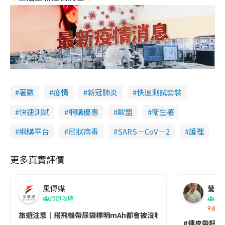
著數
疫情
新冠肺炎
快速測試套裝
快速測試
網購優惠
歐盟
衞生署
網購平台
冠狀病毒
SARS－CoV－2
護理
更多真實評價
風傳媒
營養教
旅遊攻略
生
香港
旅遊注意｜搭飛機帶尿袋標明mAh都會被沒收😱出發前切記檢查「1
#連皮帶籽都