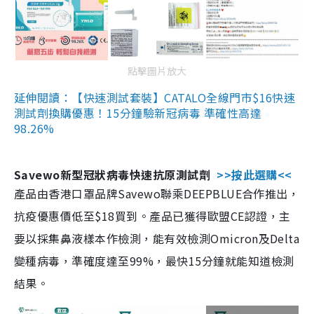
點擊圖片放大
延伸閱讀：【快速測試套裝】CATALO全線門市$16快速
測試劑換購優惠！15分鐘驗新冠病毒 準確性高達
98.26%
Savewo新型冠狀病毒快速抗原測試劑
>>按此選購<<
產品由香港口罩品牌Savewo聯乘DEEPBLUE合作推出，
抗疫優惠價低至$18買到。產品已獲得歐盟CE認證，主
要以採集鼻液樣本作檢測，能有效檢測Omicron及Delta
變種病毒，準確度達至99%，最快15分鐘就能知道檢測
結果。