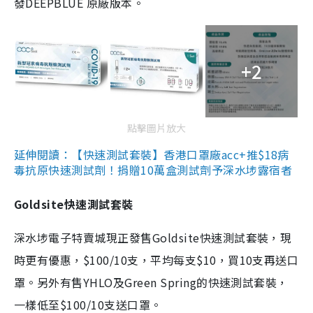
發DEEPBLUE 原廠版本。
+2
點擊圖片放大
延伸閱讀：【快速測試套裝】香港口罩廠acc+推$18病
毒抗原快速測試劑！捐贈10萬盒測試劑予深水埗露宿者
Goldsite快速測試套裝
深水埗電子特賣城現正發售Goldsite快速測試套裝，現
時更有優惠，$100/10支，平均每支$10，買10支再送口
罩。另外有售YHLO及Green Spring的快速測試套裝，
一樣低至$100/10支送口罩。