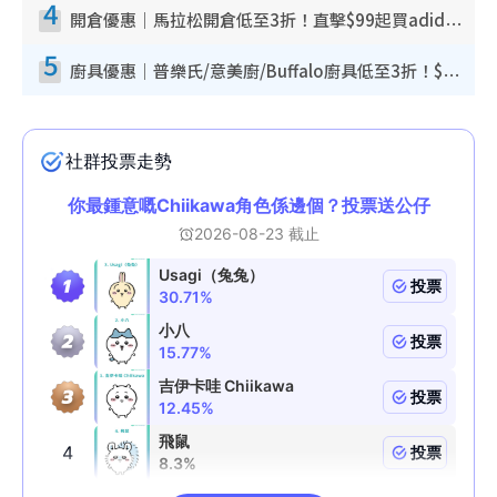
4
開倉優惠｜馬拉松開倉低至3折！直擊$99起買adidas／New Balance／Puma鞋款 STANLEY保溫杯劈價至$119起
5
廚具優惠｜普樂氏/意美廚/Buffalo廚具低至3折！$89起買煎鍋／炒鑊／個人鍋 同場小家電激減至$99起