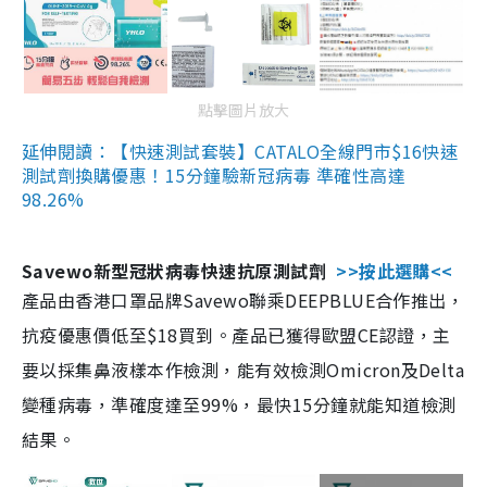
點擊圖片放大
延伸閱讀：【快速測試套裝】CATALO全線門市$16快速
測試劑換購優惠！15分鐘驗新冠病毒 準確性高達
98.26%
Savewo新型冠狀病毒快速抗原測試劑
>>按此選購<<
產品由香港口罩品牌Savewo聯乘DEEPBLUE合作推出，
抗疫優惠價低至$18買到。產品已獲得歐盟CE認證，主
要以採集鼻液樣本作檢測，能有效檢測Omicron及Delta
變種病毒，準確度達至99%，最快15分鐘就能知道檢測
結果。