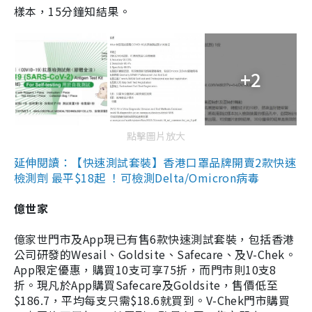
樣本，15分鐘知結果。
+2
點擊圖片放大
延伸閱讀：【快速測試套裝】香港口罩品牌開賣2款快速
檢測劑 最平$18起 ！可檢測Delta/Omicron病毒
億世家
億家世門市及App現已有售6款快速測試套裝，包括香港
公司研發的Wesail、Goldsite、Safecare、及V-Chek。
App限定優惠，購買10支可享75折，而門市則10支8
折。現凡於App購買Safecare及Goldsite，售價低至
$186.7，平均每支只需$18.6就買到。V-Chek門市購買