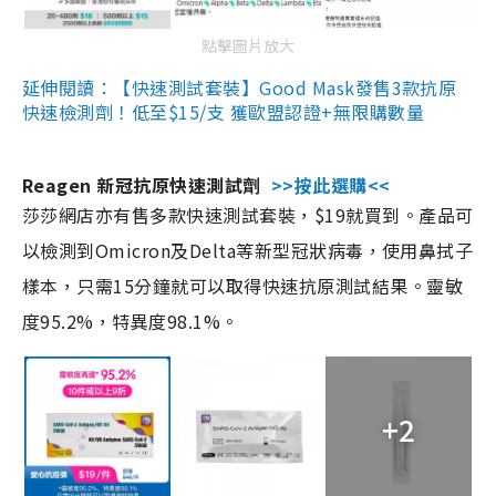
點擊圖片放大
延伸閱讀：【快速測試套裝】Good Mask發售3款抗原
快速檢測劑！低至$15/支 獲歐盟認證+無限購數量
Reagen 新冠抗原快速測試劑
>>按此選購<<
莎莎網店亦有售多款快速測試套裝，$19就買到。產品可
以檢測到Omicron及Delta等新型冠狀病毒，使用鼻拭子
樣本，只需15分鐘就可以取得快速抗原測試結果。靈敏
度95.2%，特異度98.1%。
+2