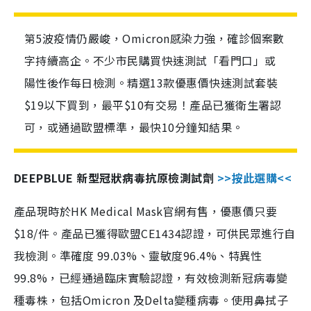
第5波疫情仍嚴峻，Omicron感染力強，確診個案數
字持續高企。不少市民購買快速測試「看門口」或
陽性後作每日檢測。精選13款優惠價快速測試套裝
$19以下買到，最平$10有交易！產品已獲衛生署認
可，或通過歐盟標準，最快10分鐘知結果。
DEEPBLUE 新型冠狀病毒抗原檢測試劑
>>按此選購<<
產品現時於HK Medical Mask官網有售，優惠價只要
$18/件。產品已獲得歐盟CE1434認證，可供民眾進行自
我檢測。準確度 99.03%、靈敏度96.4%、特異性
99.8%，已經通過臨床實驗認證，有效檢測新冠病毒變
種毒株，包括Omicron 及Delta變種病毒。使用鼻拭子