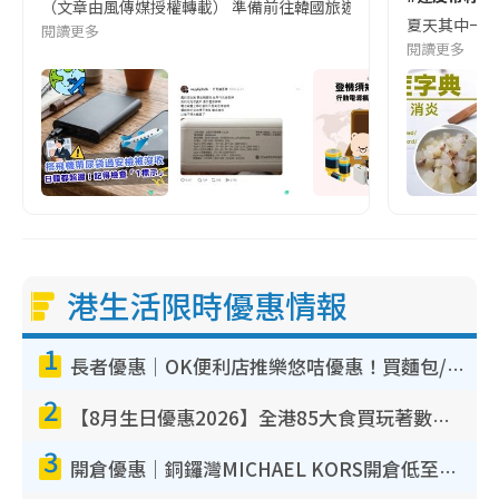
（文章由風傳媒授權轉載） 準備前往韓國旅遊的民眾，近期要特別留
夏天其中一種時
閱讀更多
閱讀更多
港生活限時優惠情報
1
長者優惠｜OK便利店推樂悠咭優惠！買麵包/牛奶/保健品拍卡即減
2
【8月生日優惠2026】全港85大食買玩著數攻略 自助餐/火鍋放題同行免費＋誠品/DONKI送現金券
3
開倉優惠｜銅鑼灣MICHAEL KORS開倉低至17折！直擊$500起買手袋/銀包/鞋款 必買經典Jet Set系列