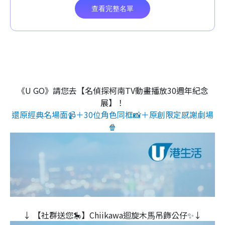
《U GO》請您去【名偵探柯南TV動畫播放30週年紀念
展】！
還原經典名場面📹＋30位角色同框📸＋原創限定感謝劇場
🍿
↓ 【社群送您🎠】Chiikawa迴旋木⾺吊飾公仔✨↓