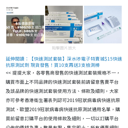
點擊圖片放大
延伸閱讀：【快速測試套裝】深水埗電子特賣城$15快速
抗原測試劑 現貨發售！買10支再送3支檢測棒
<< 提提大家，各零售商發售的快速測試套裝規格不一，
購買市面上不同品牌的快速測試套裝前請留意售賣平台
及該品牌的快速測試套裝使用方法、條款及細則，大家
亦可參考香港衞生署表列認可2019冠狀病毒病快速抗原
測試、歐盟2019冠狀病毒病快速抗原測試通用名單，購
買前留意訂購平台的使用條款及細則，一切以訂購平台
公佈的價錢為準。數量有限，售完即止；所有優惠細則