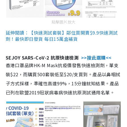
點擊圖片放大
延伸閱讀：【快速測試套裝】鄰住買開賣$9.9快速測試
劑！最快即日發貨 每日15萬盒補貨
SEJOY SARS-CoV-2 抗原快速檢測
>>按此選購<<
香港口罩品牌HK-M Mask抗疫價發售快速檢測劑，單支
裝$22，而購買500套裝低至$20/支買到。產品以鼻咽拭
子方式採樣，準確性高達99%，15分鐘就知結果。產品
已列在歐盟2019冠狀病毒病快速抗原測試通用名單。