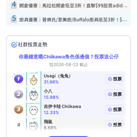
4
開倉優惠｜馬拉松開倉低至3折！直擊$99起買adidas／New Balance／Puma鞋款 STANLEY保溫杯劈價至$119起
5
廚具優惠｜普樂氏/意美廚/Buffalo廚具低至3折！$89起買煎鍋／炒鑊／個人鍋 同場小家電激減至$99起