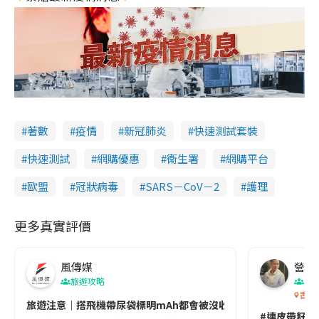
著數
疫情
新冠肺炎
快速測試套裝
快速測試
網購優惠
衞生署
網購平台
歐盟
冠狀病毒
SARS－CoV－2
護理
更多真實評價
風傳媒
營養教
旅遊攻略
生
香港
旅遊注意｜搭飛機帶尿袋標明mAh都會被沒收😱出發前切記檢查「1
#連皮帶籽都