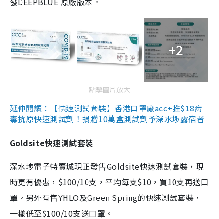
發DEEPBLUE 原廠版本。
+2
點擊圖片放大
延伸閱讀：【快速測試套裝】香港口罩廠acc+推$18病
毒抗原快速測試劑！捐贈10萬盒測試劑予深水埗露宿者
Goldsite快速測試套裝
深水埗電子特賣城現正發售Goldsite快速測試套裝，現
時更有優惠，$100/10支，平均每支$10，買10支再送口
罩。另外有售YHLO及Green Spring的快速測試套裝，
一樣低至$100/10支送口罩。