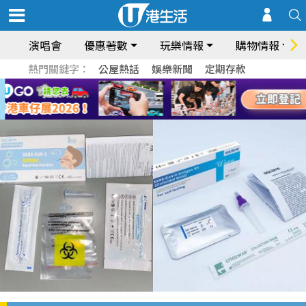
演唱會
優惠著數
玩樂情報
購物情報
熱門關鍵字：
公屋熱話
娛樂新聞
定期存款