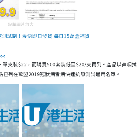
點擊圖片放大
速測試劑！最快即日發貨 每日15萬盒補貨
<<
，單支裝$22，而購買500套裝低至$20/支買到。產品以鼻咽
品已列在歐盟2019冠狀病毒病快速抗原測試通用名單。