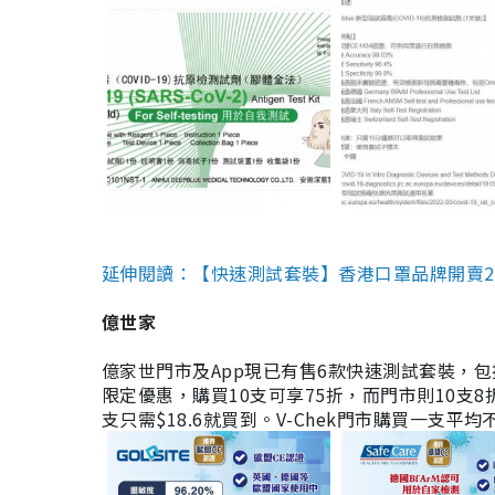
延伸閱讀：【快速測試套裝】香港口罩品牌開賣2款快速
億世家
億家世門市及App現已有售6款快速測試套裝，包括香港公司
限定優惠，購買10支可享75折，而門市則10支8折。現
支只需$18.6就買到。V-Chek門市購買一支平