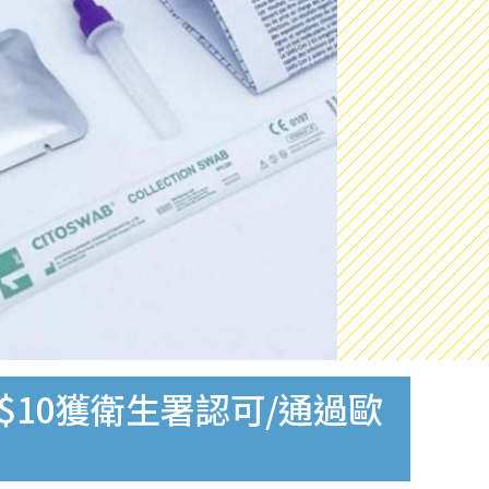
$10獲衛生署認可/通過歐