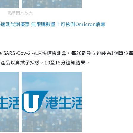
點擊圖片放大
測試劑優惠 無限購數量！可檢測Omicron病毒
are SARS-Cov-2 抗原快速檢測盒，每20劑獨立包裝為1個單位
5。產品以鼻拭子採樣，10至15分鐘知結果。