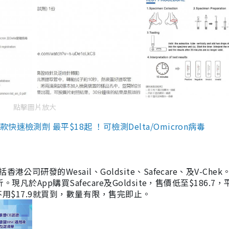
點擊圖片放大
檢測劑 最平$18起 ！可檢測Delta/Omicron病毒
研發的Wesail、Goldsite、Safecare、及V-Chek。
凡於App購買Safecare及Goldsite，售價低至$186.7
均不用$17.9就買到，數量有限，售完即止。