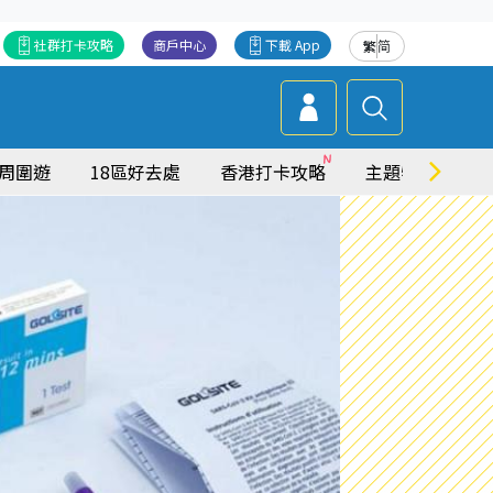
社群打卡攻略
商戶中心
下載 App
繁
简
周圍遊
18區好去處
香港打卡攻略
主題特集