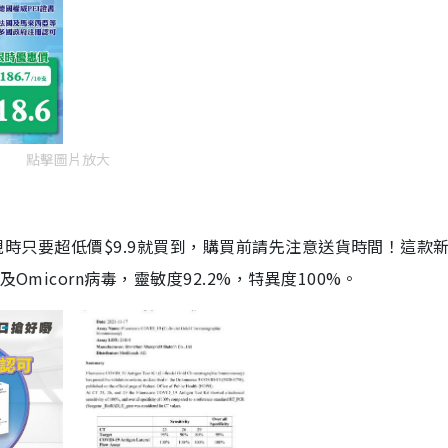
點擊圖片放大
劑，現時只要超低價$9.9就買到，購買前請先注意送貨時間！這款
Omicorn病毒，靈敏度92.2%，特異度100%。