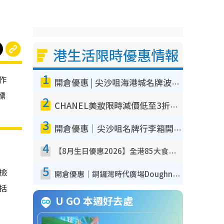
港生活限時優惠情報
1
作
開倉優惠 | 尖沙咀海港城名牌波鞋開倉低至1折！On鞋$899起／Joy&Peace鞋履$98起
標
2
CHANEL美妝限時減價低至3折！人氣粉底/唇膏/精華液低至$275！COCO香水都有平
3
開倉優惠｜尖沙咀名牌行李箱開倉低至4折！一連5日 American Tourister/ace./Hallmark $200起！
4
【8月生日優惠2026】全港85大食買玩著數攻略 自助餐/火鍋放題同行免費＋誠品/DONKI送現金券
5
我檢
開倉優惠｜銅鑼灣時代廣場Doughnut/Campo Marzio開倉低至1折！背囊、書包、手袋劈價$200起
包括
U GO 本週好去處