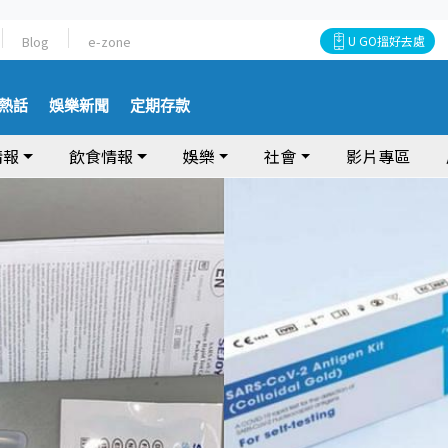
Blog
e-zone
U GO搵好去處
熱話
娛樂新聞
定期存款
情報
飲食情報
娛樂
社會
影片專區