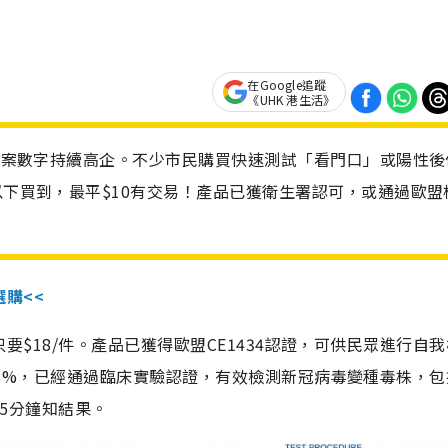
在Google追蹤
《UHK 港生活》
診個案數字持續高企。不少市民購買快速測試「看門口」或陽性後
以下買到，最平$10有交易！產品已獲衛生署認可，或通過歐盟
選購<<
惠價只要$18/件。產品已獲得歐盟CE1434認證，可供民眾進行自
性99.8%，已經通過臨床實驗認證，有效檢測新冠病毒變種毒株，
，15分鐘知結果。