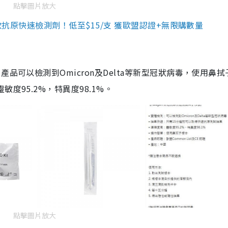
點擊圖片放大
3款抗原快速檢測劑！低至$15/支 獲歐盟認證+無限購數量
品可以檢測到Omicron及Delta等新型冠狀病毒，使用鼻拭
度95.2%，特異度98.1%。
點擊圖片放大