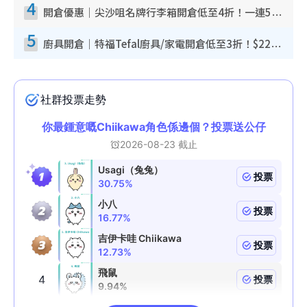
4
開倉優惠｜尖沙咀名牌行李箱開倉低至4折！一連5日 American Tourister/ace./Hallmark $200起！
5
廚具開倉｜特福Tefal廚具/家電開倉低至3折！$220起買平底鍋/炒鑊/湯煲！電飯煲/吸塵機/燙斗$418起