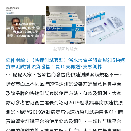
點擊圖片放大
延伸閱讀：【快速測試套裝】深水埗電子特賣城$15快速
抗原測試劑 現貨發售！買10支再送3支檢測棒
<< 提提大家，各零售商發售的快速測試套裝規格不一，
購買市面上不同品牌的快速測試套裝前請留意售賣平台
及該品牌的快速測試套裝使用方法、條款及細則，大家
亦可參考香港衞生署表列認可2019冠狀病毒病快速抗原
測試、歐盟2019冠狀病毒病快速抗原測試通用名單，購
買前留意訂購平台的使用條款及細則，一切以訂購平台
公佈的價錢為準。數量有限，售完即止；所有優惠細則