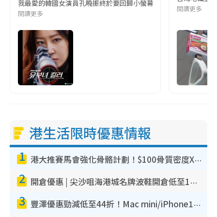
我最愛的韓國女演員孔曉振終於要回歸小螢幕啦!這次的劇本改編自同名
閱讀更多
閱讀更多
港生活限時優惠情報
1
港大推賽馬會強化骨骼計劃！$100骨質密度X光檢查 完成免費運動訓練送超市禮券！附參加資格
2
開倉優惠 | 尖沙咀海港城名牌波鞋開倉低至1折！On鞋$899起／Joy&Peace鞋履$98起
3
豐澤優惠勁減低至44折！Mac mini/iPhone17Pro大減價！廚房家電$220起