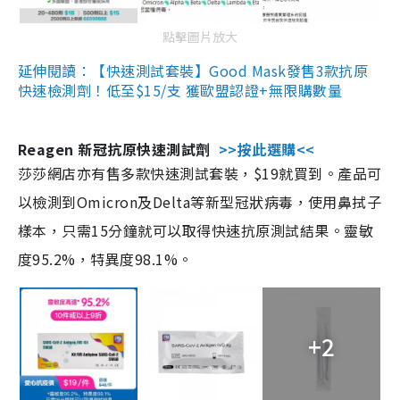
點擊圖片放大
延伸閱讀：【快速測試套裝】Good Mask發售3款抗原
快速檢測劑！低至$15/支 獲歐盟認證+無限購數量
Reagen 新冠抗原快速測試劑
>>按此選購<<
莎莎網店亦有售多款快速測試套裝，$19就買到。產品可
以檢測到Omicron及Delta等新型冠狀病毒，使用鼻拭子
樣本，只需15分鐘就可以取得快速抗原測試結果。靈敏
度95.2%，特異度98.1%。
+2