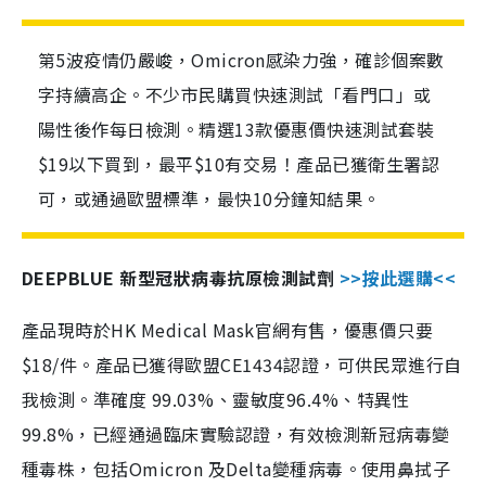
第5波疫情仍嚴峻，Omicron感染力強，確診個案數
字持續高企。不少市民購買快速測試「看門口」或
陽性後作每日檢測。精選13款優惠價快速測試套裝
$19以下買到，最平$10有交易！產品已獲衛生署認
可，或通過歐盟標準，最快10分鐘知結果。
DEEPBLUE 新型冠狀病毒抗原檢測試劑
>>按此選購<<
產品現時於HK Medical Mask官網有售，優惠價只要
$18/件。產品已獲得歐盟CE1434認證，可供民眾進行自
我檢測。準確度 99.03%、靈敏度96.4%、特異性
99.8%，已經通過臨床實驗認證，有效檢測新冠病毒變
種毒株，包括Omicron 及Delta變種病毒。使用鼻拭子