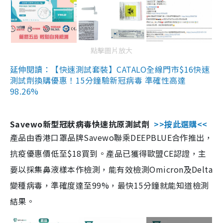
點擊圖片放大
延伸閱讀：【快速測試套裝】CATALO全線門市$16快速
測試劑換購優惠！15分鐘驗新冠病毒 準確性高達
98.26%
Savewo新型冠狀病毒快速抗原測試劑
>>按此選購<<
產品由香港口罩品牌Savewo聯乘DEEPBLUE合作推出，
抗疫優惠價低至$18買到。產品已獲得歐盟CE認證，主
要以採集鼻液樣本作檢測，能有效檢測Omicron及Delta
變種病毒，準確度達至99%，最快15分鐘就能知道檢測
結果。