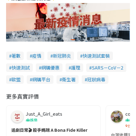
著數
疫情
新冠肺炎
快速測試套裝
快速測試
網購優惠
護理
SARS－CoV－2
歐盟
網購平台
衞生署
冠狀病毒
更多真實評價
Just_A_Girl_eats
co c
娛樂
吹
台灣
追劇日常🎬 殺手媽咪 A Bona Fide Killer
台灣地鐵宣