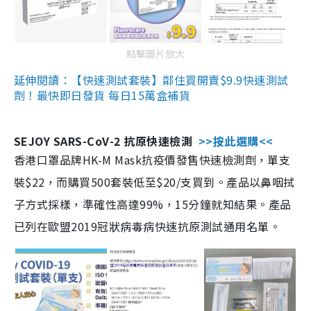
點擊圖片放大
延伸閱讀：【快速測試套裝】鄰住買開賣$9.9快速測試
劑！最快即日發貨 每日15萬盒補貨
SEJOY SARS-CoV-2 抗原快速檢測
>>按此選購<<
香港口罩品牌HK-M Mask抗疫價發售快速檢測劑，單支
裝$22，而購買500套裝低至$20/支買到。產品以鼻咽拭
子方式採樣，準確性高達99%，15分鐘就知結果。產品
已列在歐盟2019冠狀病毒病快速抗原測試通用名單。