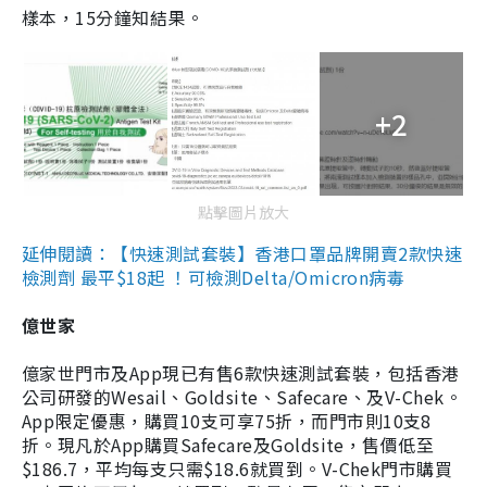
樣本，15分鐘知結果。
+2
點擊圖片放大
延伸閱讀：【快速測試套裝】香港口罩品牌開賣2款快速
檢測劑 最平$18起 ！可檢測Delta/Omicron病毒
億世家
億家世門市及App現已有售6款快速測試套裝，包括香港
公司研發的Wesail、Goldsite、Safecare、及V-Chek。
App限定優惠，購買10支可享75折，而門市則10支8
折。現凡於App購買Safecare及Goldsite，售價低至
$186.7，平均每支只需$18.6就買到。V-Chek門市購買