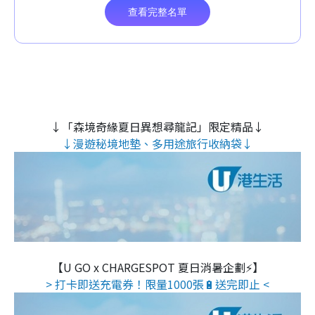
↓「森境奇緣夏日異想尋龍記」限定精品↓
↓漫遊秘境地墊、多用途旅行收納袋↓
【U GO x CHARGESPOT 夏日消暑企劃⚡】
> 打卡即送充電券！限量1000張🔋送完即止 <