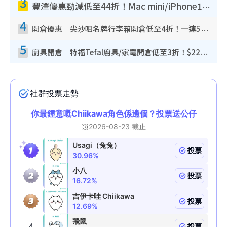
3
豐澤優惠勁減低至44折！Mac mini/iPhone17Pro大減價！廚房家電$220起
4
開倉優惠｜尖沙咀名牌行李箱開倉低至4折！一連5日 American Tourister/ace./Hallmark $200起！
5
廚具開倉｜特福Tefal廚具/家電開倉低至3折！$220起買平底鍋/炒鑊/湯煲！電飯煲/吸塵機/燙斗$418起