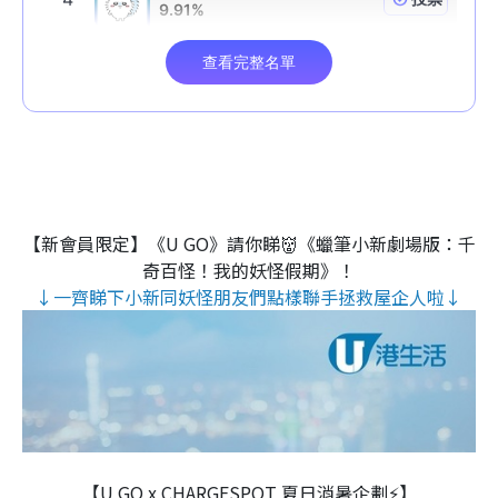
【新會員限定】《U GO》請你睇👹《蠟筆小新劇場版：千
奇百怪！我的妖怪假期》！
↓一齊睇下小新同妖怪朋友們點樣聯手拯救屋企人啦↓
【U GO x CHARGESPOT 夏日消暑企劃⚡】