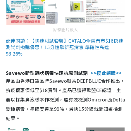
點擊圖片放大
延伸閱讀：【快速測試套裝】CATALO全線門市$16快速
測試劑換購優惠！15分鐘驗新冠病毒 準確性高達
98.26%
Savewo新型冠狀病毒快速抗原測試劑
>>按此選購<<
產品由香港口罩品牌Savewo聯乘DEEPBLUE合作推出，
抗疫優惠價低至$18買到。產品已獲得歐盟CE認證，主
要以採集鼻液樣本作檢測，能有效檢測Omicron及Delta
變種病毒，準確度達至99%，最快15分鐘就能知道檢測
結果。