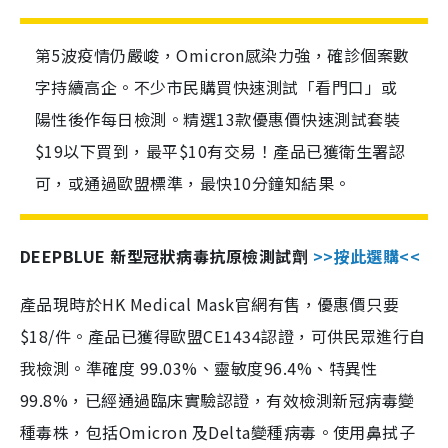
第5波疫情仍嚴峻，Omicron感染力強，確診個案數
字持續高企。不少市民購買快速測試「看門口」或
陽性後作每日檢測。精選13款優惠價快速測試套裝
$19以下買到，最平$10有交易！產品已獲衛生署認
可，或通過歐盟標準，最快10分鐘知結果。
DEEPBLUE 新型冠狀病毒抗原檢測試劑
>>按此選購<<
產品現時於HK Medical Mask官網有售，優惠價只要
$18/件。產品已獲得歐盟CE1434認證，可供民眾進行自
我檢測。準確度 99.03%、靈敏度96.4%、特異性
99.8%，已經通過臨床實驗認證，有效檢測新冠病毒變
種毒株，包括Omicron 及Delta變種病毒。使用鼻拭子