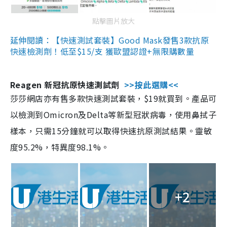
點擊圖片放大
延伸閱讀：【快速測試套裝】Good Mask發售3款抗原
快速檢測劑！低至$15/支 獲歐盟認證+無限購數量
Reagen 新冠抗原快速測試劑
>>按此選購<<
莎莎網店亦有售多款快速測試套裝，$19就買到。產品可
以檢測到Omicron及Delta等新型冠狀病毒，使用鼻拭子
樣本，只需15分鐘就可以取得快速抗原測試結果。靈敏
度95.2%，特異度98.1%。
+2