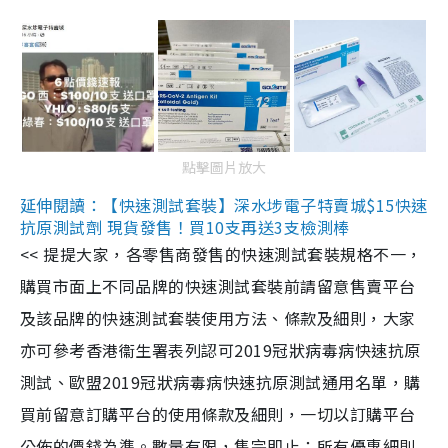
點擊圖片放大
延伸閱讀：【快速測試套裝】深水埗電子特賣城$15快速
抗原測試劑 現貨發售！買10支再送3支檢測棒
<< 提提大家，各零售商發售的快速測試套裝規格不一，
購買市面上不同品牌的快速測試套裝前請留意售賣平台
及該品牌的快速測試套裝使用方法、條款及細則，大家
亦可參考香港衞生署表列認可2019冠狀病毒病快速抗原
測試、歐盟2019冠狀病毒病快速抗原測試通用名單，購
買前留意訂購平台的使用條款及細則，一切以訂購平台
公佈的價錢為準。數量有限，售完即止；所有優惠細則