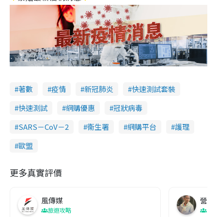
著數
疫情
新冠肺炎
快速測試套裝
快速測試
網購優惠
冠狀病毒
SARS－CoV－2
衞生署
網購平台
護理
歐盟
更多真實評價
風傳媒
營養教
旅遊攻略
生