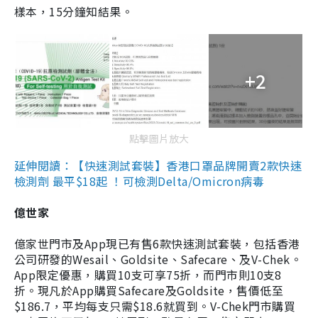
樣本，15分鐘知結果。
+2
點擊圖片放大
延伸閱讀：【快速測試套裝】香港口罩品牌開賣2款快速
檢測劑 最平$18起 ！可檢測Delta/Omicron病毒
億世家
億家世門市及App現已有售6款快速測試套裝，包括香港
公司研發的Wesail、Goldsite、Safecare、及V-Chek。
App限定優惠，購買10支可享75折，而門市則10支8
折。現凡於App購買Safecare及Goldsite，售價低至
$186.7，平均每支只需$18.6就買到。V-Chek門市購買