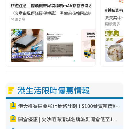
香港
旅遊注意｜搭飛機帶尿袋標明mAh都會被沒收😱出發前切記檢查「1
#連皮帶籽都
（文章由風傳媒授權轉載） 準備前往韓國旅遊的民眾，近期要特別留
夏天其中一種時
閱讀更多
閱讀更多
港生活限時優惠情報
1
港大推賽馬會強化骨骼計劃！$100骨質密度X光檢查 完成免費運動訓練送超市禮券！附參加資格
2
開倉優惠 | 尖沙咀海港城名牌波鞋開倉低至1折！On鞋$899起／Joy&Peace鞋履$98起