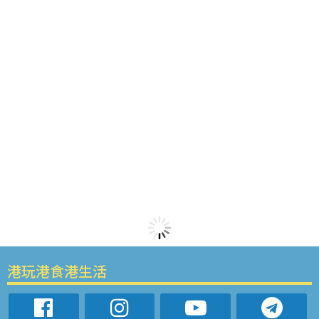
港玩港食港生活