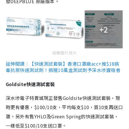
發DEEPBLUE 原廠版本。
+2
點擊圖片放大
延伸閱讀：【快速測試套裝】香港口罩廠acc+推$18病
毒抗原快速測試劑！捐贈10萬盒測試劑予深水埗露宿者
Goldsite快速測試套裝
深水埗電子特賣城現正發售Goldsite快速測試套裝，現
時更有優惠，$100/10支，平均每支$10，買10支再送口
罩。另外有售YHLO及Green Spring的快速測試套裝，
一樣低至$100/10支送口罩。