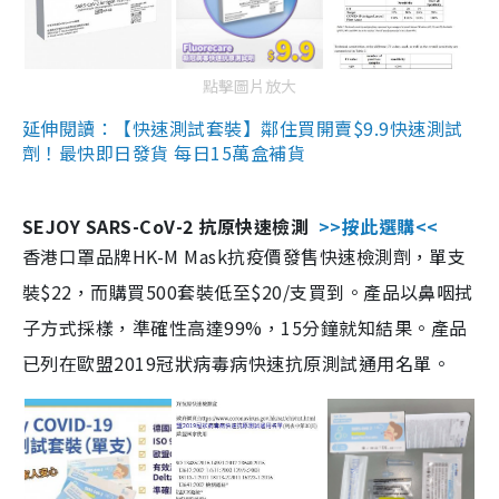
點擊圖片放大
延伸閱讀：【快速測試套裝】鄰住買開賣$9.9快速測試
劑！最快即日發貨 每日15萬盒補貨
SEJOY SARS-CoV-2 抗原快速檢測
>>按此選購<<
香港口罩品牌HK-M Mask抗疫價發售快速檢測劑，單支
裝$22，而購買500套裝低至$20/支買到。產品以鼻咽拭
子方式採樣，準確性高達99%，15分鐘就知結果。產品
已列在歐盟2019冠狀病毒病快速抗原測試通用名單。