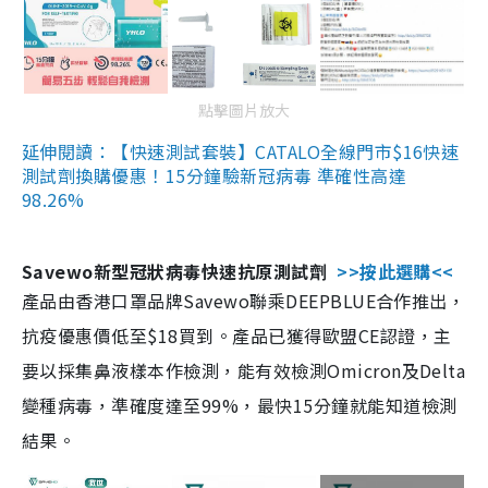
點擊圖片放大
延伸閱讀：【快速測試套裝】CATALO全線門市$16快速
測試劑換購優惠！15分鐘驗新冠病毒 準確性高達
98.26%
Savewo新型冠狀病毒快速抗原測試劑
>>按此選購<<
產品由香港口罩品牌Savewo聯乘DEEPBLUE合作推出，
抗疫優惠價低至$18買到。產品已獲得歐盟CE認證，主
要以採集鼻液樣本作檢測，能有效檢測Omicron及Delta
變種病毒，準確度達至99%，最快15分鐘就能知道檢測
結果。