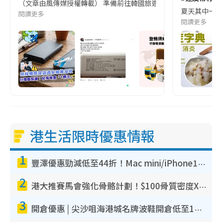
（文章由風傳媒授權轉載） 準備前往韓國旅遊的民眾，近期要特別留
夏天其中一種時
閱讀更多
閱讀更多
港生活限時優惠情報
1
豐澤優惠勁減低至44折！Mac mini/iPhone17Pro大減價！廚房家電$220起
2
港大推賽馬會強化骨骼計劃！$100骨質密度X光檢查 完成免費運動訓練送超市禮券！附參加資格
3
開倉優惠 | 尖沙咀海港城名牌波鞋開倉低至1折！On鞋$899起／Joy&Peace鞋履$98起