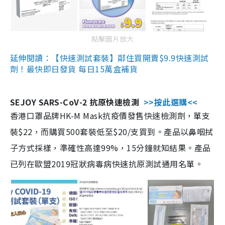
點擊圖片放大
延伸閱讀：【快速測試套裝】鄰住買開賣$9.9快速測試
劑！最快即日發貨 每日15萬盒補貨
SEJOY SARS-CoV-2 抗原快速檢測
>>按此選購<<
香港口罩品牌HK-M Mask抗疫價發售快速檢測劑，單支
裝$22，而購買500套裝低至$20/支買到。產品以鼻咽拭
子方式採樣，準確性高達99%，15分鐘就知結果。產品
已列在歐盟2019冠狀病毒病快速抗原測試通用名單。