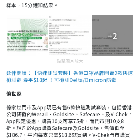
樣本，15分鐘知結果。
+2
點擊圖片放大
延伸閱讀：【快速測試套裝】香港口罩品牌開賣2款快速
檢測劑 最平$18起 ！可檢測Delta/Omicron病毒
億世家
億家世門市及App現已有售6款快速測試套裝，包括香港
公司研發的Wesail、Goldsite、Safecare、及V-Chek。
App限定優惠，購買10支可享75折，而門市則10支8
折。現凡於App購買Safecare及Goldsite，售價低至
$186.7，平均每支只需$18.6就買到。V-Chek門市購買