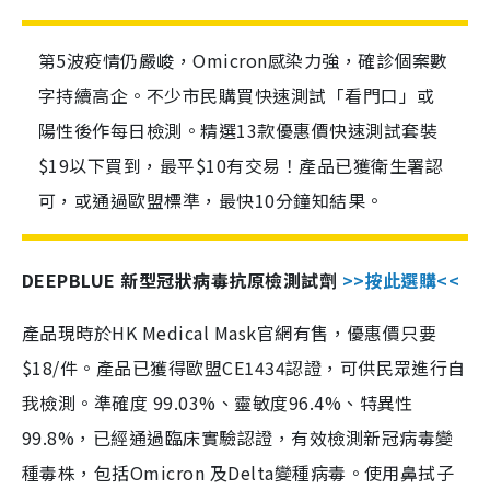
第5波疫情仍嚴峻，Omicron感染力強，確診個案數
字持續高企。不少市民購買快速測試「看門口」或
陽性後作每日檢測。精選13款優惠價快速測試套裝
$19以下買到，最平$10有交易！產品已獲衛生署認
可，或通過歐盟標準，最快10分鐘知結果。
DEEPBLUE 新型冠狀病毒抗原檢測試劑
>>按此選購<<
產品現時於HK Medical Mask官網有售，優惠價只要
$18/件。產品已獲得歐盟CE1434認證，可供民眾進行自
我檢測。準確度 99.03%、靈敏度96.4%、特異性
99.8%，已經通過臨床實驗認證，有效檢測新冠病毒變
種毒株，包括Omicron 及Delta變種病毒。使用鼻拭子