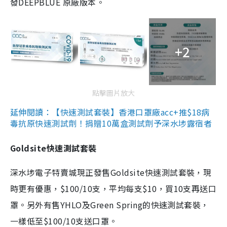
發DEEPBLUE 原廠版本。
+2
點擊圖片放大
延伸閱讀：【快速測試套裝】香港口罩廠acc+推$18病
毒抗原快速測試劑！捐贈10萬盒測試劑予深水埗露宿者
Goldsite快速測試套裝
深水埗電子特賣城現正發售Goldsite快速測試套裝，現
時更有優惠，$100/10支，平均每支$10，買10支再送口
罩。另外有售YHLO及Green Spring的快速測試套裝，
一樣低至$100/10支送口罩。