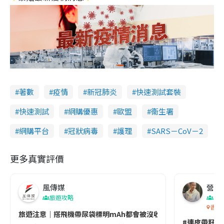
著數
疫情
新冠肺炎
快速測試套裝
快速測試
網購優惠
歐盟
衞生署
網購平台
冠狀病毒
護理
SARS－CoV－2
更多真實評價
風傳媒
營養教
旅遊攻略
生
香港
旅遊注意｜搭飛機帶尿袋標明mAh都會被沒收😱出發前切記檢查「1
#連皮帶籽都