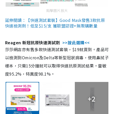
點擊圖片放大
延伸閱讀：【快速測試套裝】Good Mask發售3款抗原
快速檢測劑！低至$15/支 獲歐盟認證+無限購數量
Reagen 新冠抗原快速測試劑
>>按此選購<<
莎莎網店亦有售多款快速測試套裝，$19就買到。產品可
以檢測到Omicron及Delta等新型冠狀病毒，使用鼻拭子
樣本，只需15分鐘就可以取得快速抗原測試結果。靈敏
度95.2%，特異度98.1%。
+2