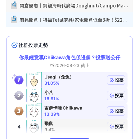
4
開倉優惠｜銅鑼灣時代廣場Doughnut/Campo Marzio開倉低至1折！背囊、書包、手袋劈價$200起
5
廚具開倉｜特福Tefal廚具/家電開倉低至3折！$220起買平底鍋/炒鑊/湯煲！電飯煲/吸塵機/燙斗$418起