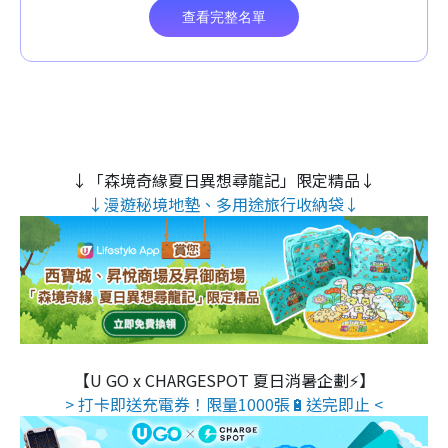
↓「森境奇緣夏日異想尋龍記」限定精品↓
↓漫遊秘境地墊、多用途旅行收納袋↓
【U GO x CHARGESPOT 夏日消暑企劃⚡】
> 打卡即送充電券！限量1000張🔋送完即止 <