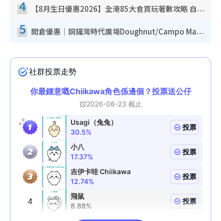
4
【8月生日優惠2026】全港85大食買玩著數攻略 自助餐/火鍋放題同行免費＋誠品/DONKI送現金券
5
開倉優惠｜銅鑼灣時代廣場Doughnut/Campo Marzio開倉低至1折！背囊、書包、手袋劈價$200起