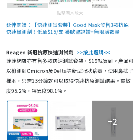
點擊圖片放大
延伸閱讀：【快速測試套裝】Good Mask發售3款抗原
快速檢測劑！低至$15/支 獲歐盟認證+無限購數量
Reagen 新冠抗原快速測試劑
>>按此選購<<
莎莎網店亦有售多款快速測試套裝，$19就買到。產品可
以檢測到Omicron及Delta等新型冠狀病毒，使用鼻拭子
樣本，只需15分鐘就可以取得快速抗原測試結果。靈敏
度95.2%，特異度98.1%。
+2