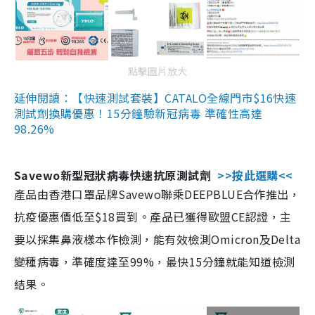
點擊圖片放大
延伸閱讀：【快速測試套裝】CATALO全線門市$16快速
測試劑換購優惠！15分鐘驗新冠病毒 準確性高達
98.26%
Savewo新型冠狀病毒快速抗原測試劑
>>按此選購<<
產品由香港口罩品牌Savewo聯乘DEEPBLUE合作推出，
抗疫優惠價低至$18買到。產品已獲得歐盟CE認證，主
要以採集鼻液樣本作檢測，能有效檢測Omicron及Delta
變種病毒，準確度達至99%，最快15分鐘就能知道檢測
結果。