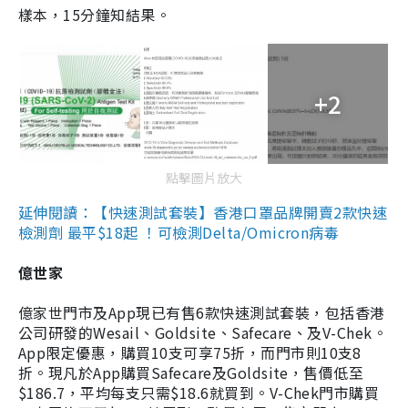
樣本，15分鐘知結果。
+2
點擊圖片放大
延伸閱讀：【快速測試套裝】香港口罩品牌開賣2款快速
檢測劑 最平$18起 ！可檢測Delta/Omicron病毒
億世家
億家世門市及App現已有售6款快速測試套裝，包括香港
公司研發的Wesail、Goldsite、Safecare、及V-Chek。
App限定優惠，購買10支可享75折，而門市則10支8
折。現凡於App購買Safecare及Goldsite，售價低至
$186.7，平均每支只需$18.6就買到。V-Chek門市購買