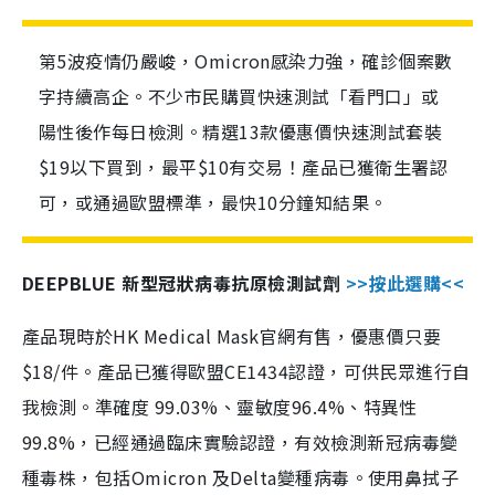
第5波疫情仍嚴峻，Omicron感染力強，確診個案數
字持續高企。不少市民購買快速測試「看門口」或
陽性後作每日檢測。精選13款優惠價快速測試套裝
$19以下買到，最平$10有交易！產品已獲衛生署認
可，或通過歐盟標準，最快10分鐘知結果。
DEEPBLUE 新型冠狀病毒抗原檢測試劑
>>按此選購<<
產品現時於HK Medical Mask官網有售，優惠價只要
$18/件。產品已獲得歐盟CE1434認證，可供民眾進行自
我檢測。準確度 99.03%、靈敏度96.4%、特異性
99.8%，已經通過臨床實驗認證，有效檢測新冠病毒變
種毒株，包括Omicron 及Delta變種病毒。使用鼻拭子