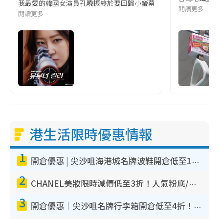
我最愛的韓國女演員孔曉振終於要回歸小螢幕啦!這次的劇本改編自同名
閱讀更多
閱讀更多
港生活限時優惠情報
1
開倉優惠 | 尖沙咀海港城名牌波鞋開倉低至1折！On鞋$899起／Joy&Peace鞋履$98起
2
CHANEL美妝限時減價低至3折！人氣粉底/唇膏/精華液低至$275！COCO香水都有平
3
開倉優惠｜尖沙咀名牌行李箱開倉低至4折！一連5日 American Tourister/ace./Hallmark $200起！