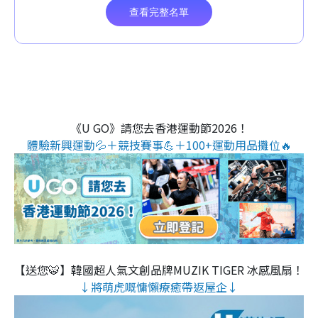
《U GO》請您去香港運動節2026！
體驗新興運動💦＋競技賽事💪＋100+運動用品攤位🔥
【送您🐯】韓國超人氣文創品牌MUZIK TIGER 冰感風扇！
↓將萌虎嘅慵懶療癒帶返屋企↓