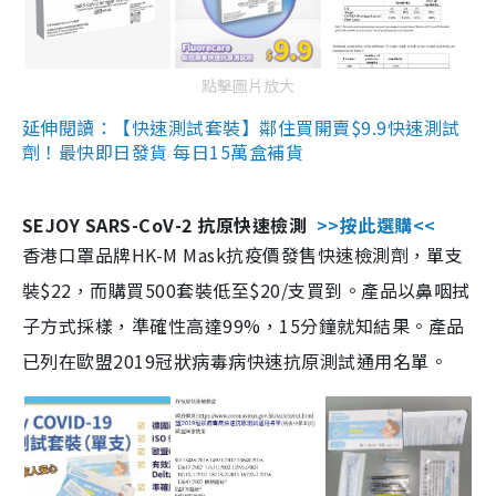
點擊圖片放大
延伸閱讀：【快速測試套裝】鄰住買開賣$9.9快速測試
劑！最快即日發貨 每日15萬盒補貨
SEJOY SARS-CoV-2 抗原快速檢測
>>按此選購<<
香港口罩品牌HK-M Mask抗疫價發售快速檢測劑，單支
裝$22，而購買500套裝低至$20/支買到。產品以鼻咽拭
子方式採樣，準確性高達99%，15分鐘就知結果。產品
已列在歐盟2019冠狀病毒病快速抗原測試通用名單。