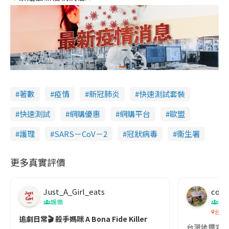
著數
疫情
新冠肺炎
快速測試套裝
快速測試
網購優惠
網購平台
歐盟
護理
SARS－CoV－2
冠狀病毒
衞生署
更多真實評價
Just_A_Girl_eats
co c
娛樂
吹
台灣
追劇日常🎬 殺手媽咪 A Bona Fide Killer
台灣地鐵宣