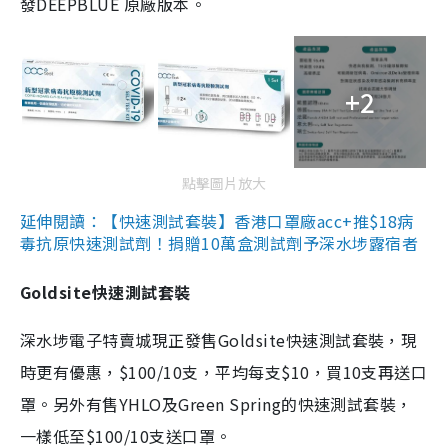
發DEEPBLUE 原廠版本。
+2
點擊圖片放大
延伸閱讀：【快速測試套裝】香港口罩廠acc+推$18病
毒抗原快速測試劑！捐贈10萬盒測試劑予深水埗露宿者
Goldsite快速測試套裝
深水埗電子特賣城現正發售Goldsite快速測試套裝，現
時更有優惠，$100/10支，平均每支$10，買10支再送口
罩。另外有售YHLO及Green Spring的快速測試套裝，
一樣低至$100/10支送口罩。