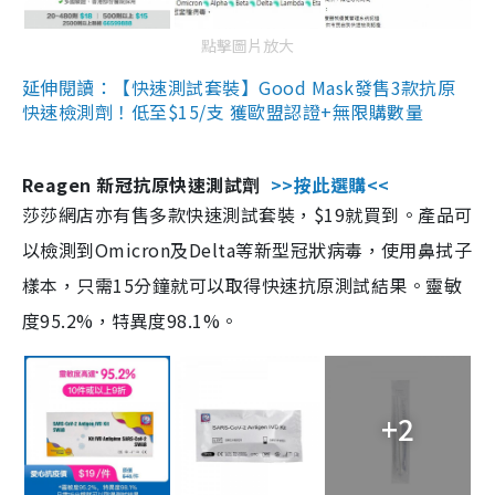
點擊圖片放大
延伸閱讀：【快速測試套裝】Good Mask發售3款抗原
快速檢測劑！低至$15/支 獲歐盟認證+無限購數量
Reagen 新冠抗原快速測試劑
>>按此選購<<
莎莎網店亦有售多款快速測試套裝，$19就買到。產品可
以檢測到Omicron及Delta等新型冠狀病毒，使用鼻拭子
樣本，只需15分鐘就可以取得快速抗原測試結果。靈敏
度95.2%，特異度98.1%。
+2