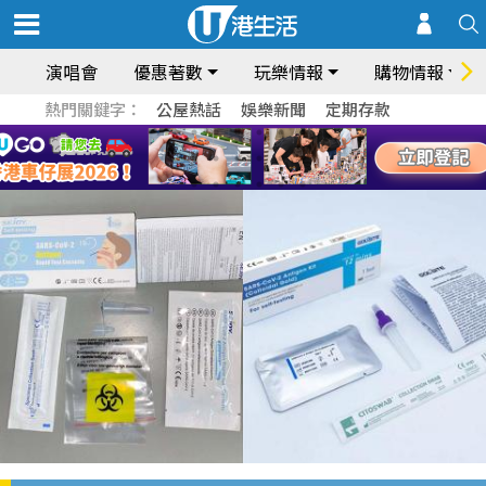
演唱會
優惠著數
玩樂情報
購物情報
熱門關鍵字：
公屋熱話
娛樂新聞
定期存款