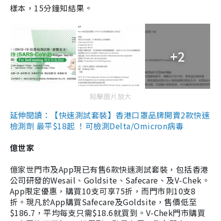
樣本，15分鐘知結果。
+2
點擊圖片放大
延伸閱讀：【快速測試套裝】香港口罩品牌開賣2款快速
檢測劑 最平$18起 ！可檢測Delta/Omicron病毒
億世家
億家世門市及App現已有售6款快速測試套裝，包括香港
公司研發的Wesail、Goldsite、Safecare、及V-Chek。
App限定優惠，購買10支可享75折，而門市則10支8
折。現凡於App購買Safecare及Goldsite，售價低至
$186.7，平均每支只需$18.6就買到。V-Chek門市購買