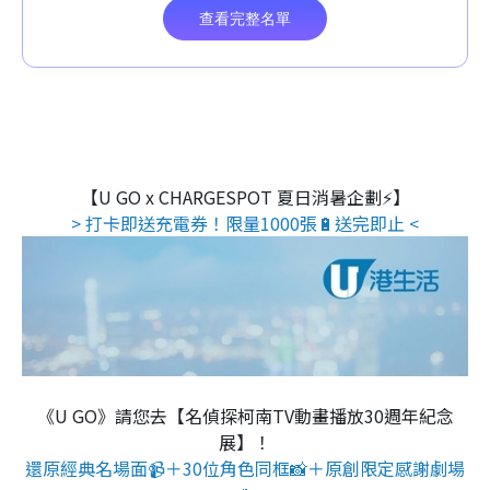
【U GO x CHARGESPOT 夏日消暑企劃⚡】
> 打卡即送充電券！限量1000張🔋送完即止 <
《U GO》請您去【名偵探柯南TV動畫播放30週年紀念
展】！
還原經典名場面📹＋30位角色同框📸＋原創限定感謝劇場