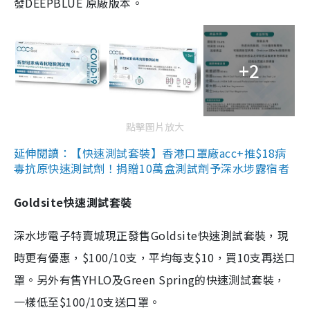
發DEEPBLUE 原廠版本。
+2
點擊圖片放大
延伸閱讀：【快速測試套裝】香港口罩廠acc+推$18病
毒抗原快速測試劑！捐贈10萬盒測試劑予深水埗露宿者
Goldsite快速測試套裝
深水埗電子特賣城現正發售Goldsite快速測試套裝，現
時更有優惠，$100/10支，平均每支$10，買10支再送口
罩。另外有售YHLO及Green Spring的快速測試套裝，
一樣低至$100/10支送口罩。