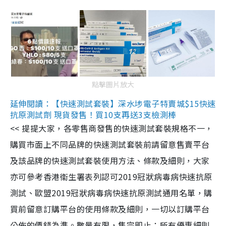
點擊圖片放大
延伸閱讀：【快速測試套裝】深水埗電子特賣城$15快速
抗原測試劑 現貨發售！買10支再送3支檢測棒
<< 提提大家，各零售商發售的快速測試套裝規格不一，
購買市面上不同品牌的快速測試套裝前請留意售賣平台
及該品牌的快速測試套裝使用方法、條款及細則，大家
亦可參考香港衞生署表列認可2019冠狀病毒病快速抗原
測試、歐盟2019冠狀病毒病快速抗原測試通用名單，購
買前留意訂購平台的使用條款及細則，一切以訂購平台
公佈的價錢為準。數量有限，售完即止；所有優惠細則