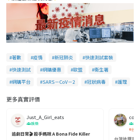
著數
疫情
新冠肺炎
快速測試套裝
快速測試
網購優惠
歐盟
衞生署
網購平台
SARS－CoV－2
冠狀病毒
護理
更多真實評價
Just_A_Girl_eats
co c
娛樂
吹
台灣
追劇日常🎬 殺手媽咪 A Bona Fide Killer
台灣地鐵宣