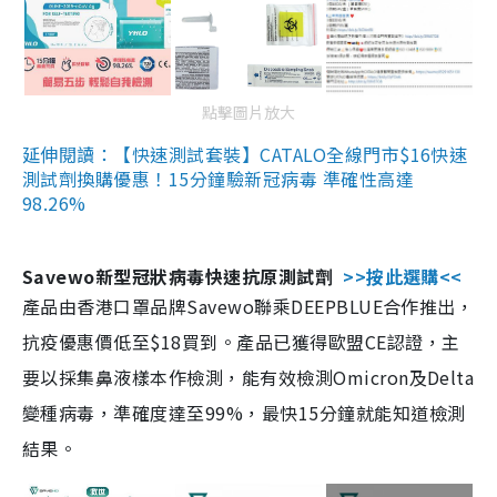
點擊圖片放大
延伸閱讀：【快速測試套裝】CATALO全線門市$16快速
測試劑換購優惠！15分鐘驗新冠病毒 準確性高達
98.26%
Savewo新型冠狀病毒快速抗原測試劑
>>按此選購<<
產品由香港口罩品牌Savewo聯乘DEEPBLUE合作推出，
抗疫優惠價低至$18買到。產品已獲得歐盟CE認證，主
要以採集鼻液樣本作檢測，能有效檢測Omicron及Delta
變種病毒，準確度達至99%，最快15分鐘就能知道檢測
結果。