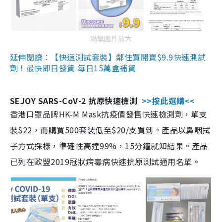
點擊圖片放大
延伸閱讀：【快速測試套裝】鄰住買開賣$9.9快速測試
劑！最快即日發貨 每日15萬盒補貨
SEJOY SARS-CoV-2 抗原快速檢測
>>按此選購<<
香港口罩品牌HK-M Mask抗疫價發售快速檢測劑，單支
裝$22，而購買500套裝低至$20/支買到。產品以鼻咽拭
子方式採樣，準確性高達99%，15分鐘就知結果。產品
已列在歐盟2019冠狀病毒病快速抗原測試通用名單。