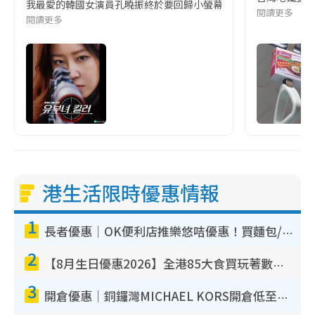
我最愛的韓國女演員孔曉振終於要回歸小螢幕啦!這次的劇本改編自同名
閱讀更多
閱讀更多
港生活限時優惠情報
1
長者優惠｜OK便利店推樂悠咭優惠！買麵包/牛奶/保健品拍卡即減
2
【8月生日優惠2026】全港85大食買玩著數攻略 自助餐/火鍋放題同行免費＋誠品/DONKI送現金券
3
開倉優惠｜銅鑼灣MICHAEL KORS開倉低至17折！直擊$500起買手袋/銀包/鞋款 必買經典Jet Set系列