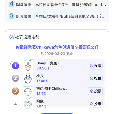
4
開倉優惠｜馬拉松開倉低至3折！直擊$99起買adidas／New Balance／Puma鞋款 STANLEY保溫杯劈價至$119起
5
廚具優惠｜普樂氏/意美廚/Buffalo廚具低至3折！$89起買煎鍋／炒鑊／個人鍋 同場小家電激減至$99起