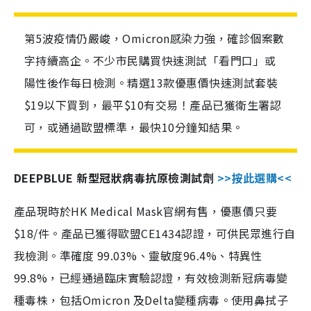
第5波疫情仍嚴峻，Omicron感染力強，確診個案數
字持續高企。不少市民購買快速測試「看門口」或
陽性後作每日檢測。精選13款優惠價快速測試套裝
$19以下買到，最平$10有交易！產品已獲衛生署認
可，或通過歐盟標準，最快10分鐘知結果。
DEEPBLUE 新型冠狀病毒抗原檢測試劑
>>按此選購<<
產品現時於HK Medical Mask官網有售，優惠價只要
$18/件。產品已獲得歐盟CE1434認證，可供民眾進行自
我檢測。準確度 99.03%、靈敏度96.4%、特異性
99.8%，已經通過臨床實驗認證，有效檢測新冠病毒變
種毒株，包括Omicron 及Delta變種病毒。使用鼻拭子