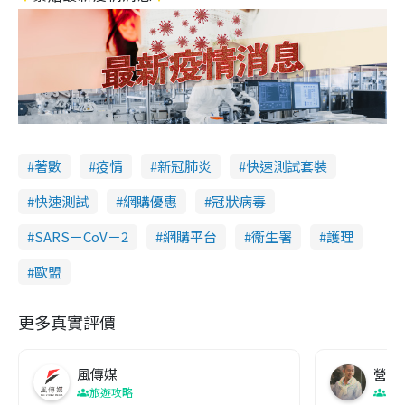
著數
疫情
新冠肺炎
快速測試套裝
快速測試
網購優惠
冠狀病毒
SARS－CoV－2
網購平台
衞生署
護理
歐盟
更多真實評價
風傳媒
營養教
旅遊攻略
生