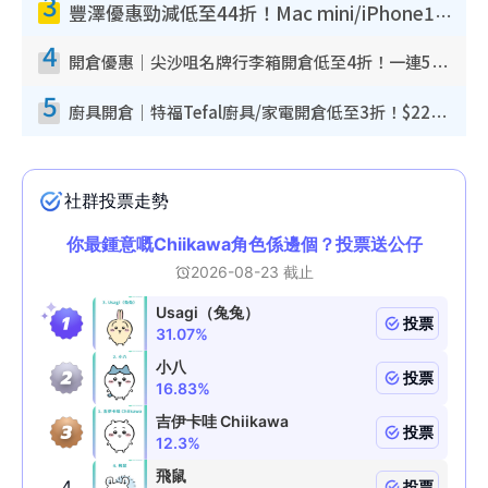
3
豐澤優惠勁減低至44折！Mac mini/iPhone17Pro大減價！廚房家電$220起
4
開倉優惠｜尖沙咀名牌行李箱開倉低至4折！一連5日 American Tourister/ace./Hallmark $200起！
5
廚具開倉｜特福Tefal廚具/家電開倉低至3折！$220起買平底鍋/炒鑊/湯煲！電飯煲/吸塵機/燙斗$418起