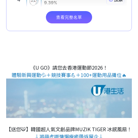
《U GO》請您去香港運動節2026！
體驗新興運動💦＋競技賽事💪＋100+運動用品攤位🔥
【送您🐯】韓國超人氣文創品牌MUZIK TIGER 冰感風扇！
↓將萌虎嘅慵懶療癒帶返屋企↓