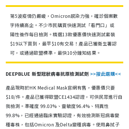
第5波疫情仍嚴峻，Omicron感染力強，確診個案數
字持續高企。不少市民購買快速測試「看門口」或
陽性後作每日檢測。精選13款優惠價快速測試套裝
$19以下買到，最平$10有交易！產品已獲衛生署認
可，或通過歐盟標準，最快10分鐘知結果。
DEEPBLUE 新型冠狀病毒抗原檢測試劑
>>按此選購<<
產品現時於HK Medical Mask官網有售，優惠價只要
$18/件。產品已獲得歐盟CE1434認證，可供民眾進行自
我檢測。準確度 99.03%、靈敏度96.4%、特異性
99.8%，已經通過臨床實驗認證，有效檢測新冠病毒變
種毒株，包括Omicron 及Delta變種病毒。使用鼻拭子