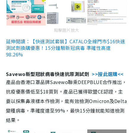
點擊圖片放大
延伸閱讀：【快速測試套裝】CATALO全線門市$16快速
測試劑換購優惠！15分鐘驗新冠病毒 準確性高達
98.26%
Savewo新型冠狀病毒快速抗原測試劑
>>按此選購<<
產品由香港口罩品牌Savewo聯乘DEEPBLUE合作推出，
抗疫優惠價低至$18買到。產品已獲得歐盟CE認證，主
要以採集鼻液樣本作檢測，能有效檢測Omicron及Delta
變種病毒，準確度達至99%，最快15分鐘就能知道檢測
結果。