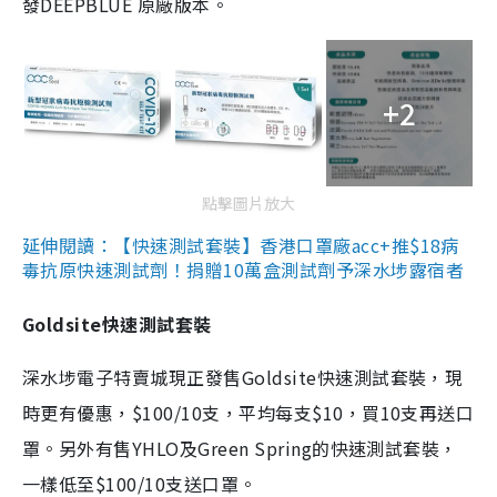
發DEEPBLUE 原廠版本。
+2
點擊圖片放大
延伸閱讀：【快速測試套裝】香港口罩廠acc+推$18病
毒抗原快速測試劑！捐贈10萬盒測試劑予深水埗露宿者
Goldsite快速測試套裝
深水埗電子特賣城現正發售Goldsite快速測試套裝，現
時更有優惠，$100/10支，平均每支$10，買10支再送口
罩。另外有售YHLO及Green Spring的快速測試套裝，
一樣低至$100/10支送口罩。