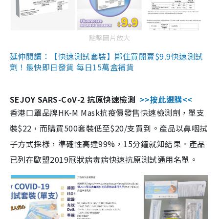
點擊圖片放大
延伸閱讀：【快速測試套裝】鄰住買開賣$9.9快速測試
劑！最快即日發貨 每日15萬盒補貨
SEJOY SARS-CoV-2 抗原快速檢測
>>按此選購<<
香港口罩品牌HK-M Mask抗疫價發售快速檢測劑，單支
裝$22，而購買500套裝低至$20/支買到。產品以鼻咽拭
子方式採樣，準確性高達99%，15分鐘就知結果。產品
已列在歐盟2019冠狀病毒病快速抗原測試通用名單。