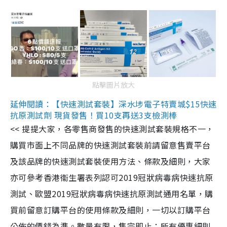
點擊圖片放大
延伸閱讀：【快速測試套裝】深水埗電子特賣城$15快速
抗原測試劑 現貨發售！買10支再送3支檢測棒
<< 提提大家，各零售商發售的快速測試套裝規格不一，
購買市面上不同品牌的快速測試套裝前請留意售賣平台
及該品牌的快速測試套裝使用方法、條款及細則，大家
亦可參考香港衞生署表列認可2019冠狀病毒病快速抗原
測試、歐盟2019冠狀病毒病快速抗原測試通用名單，購
買前留意訂購平台的使用條款及細則，一切以訂購平台
公佈的價錢為準。數量有限，售完即止；所有優惠細則