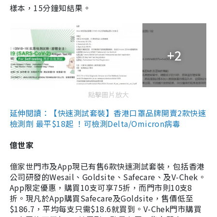
樣本，15分鐘知結果。
+2
點擊圖片放大
延伸閱讀：【快速測試套裝】香港口罩品牌開賣2款快速
檢測劑 最平$18起 ！可檢測Delta/Omicron病毒
億世家
億家世門市及App現已有售6款快速測試套裝，包括香港
公司研發的Wesail、Goldsite、Safecare、及V-Chek。
App限定優惠，購買10支可享75折，而門市則10支8
折。現凡於App購買Safecare及Goldsite，售價低至
$186.7，平均每支只需$18.6就買到。V-Chek門市購買