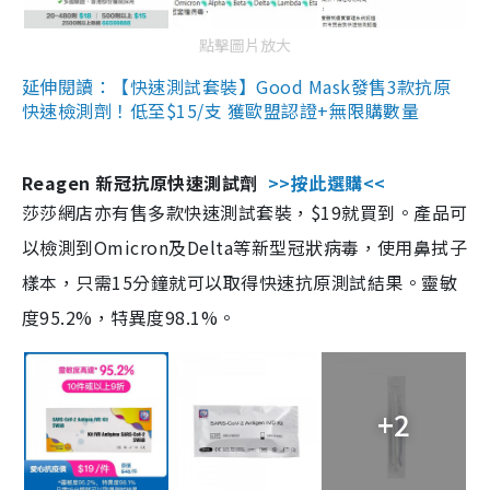
點擊圖片放大
延伸閱讀：【快速測試套裝】Good Mask發售3款抗原
快速檢測劑！低至$15/支 獲歐盟認證+無限購數量
Reagen 新冠抗原快速測試劑
>>按此選購<<
莎莎網店亦有售多款快速測試套裝，$19就買到。產品可
以檢測到Omicron及Delta等新型冠狀病毒，使用鼻拭子
樣本，只需15分鐘就可以取得快速抗原測試結果。靈敏
度95.2%，特異度98.1%。
+2