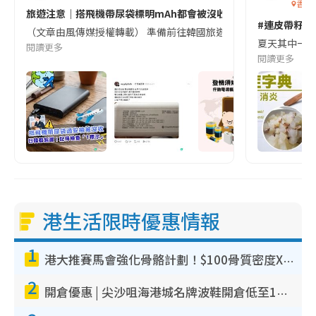
香港
旅遊注意｜搭飛機帶尿袋標明mAh都會被沒收😱出發前切記檢查「1
#連皮帶籽都
（文章由風傳媒授權轉載） 準備前往韓國旅遊的民眾，近期要特別留
夏天其中一種時
閱讀更多
閱讀更多
港生活限時優惠情報
1
港大推賽馬會強化骨骼計劃！$100骨質密度X光檢查 完成免費運動訓練送超市禮券！附參加資格
2
開倉優惠 | 尖沙咀海港城名牌波鞋開倉低至1折！On鞋$899起／Joy&Peace鞋履$98起