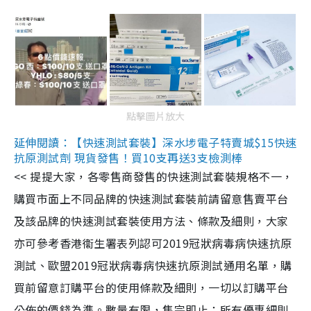
點擊圖片放大
延伸閱讀：【快速測試套裝】深水埗電子特賣城$15快速
抗原測試劑 現貨發售！買10支再送3支檢測棒
<< 提提大家，各零售商發售的快速測試套裝規格不一，
購買市面上不同品牌的快速測試套裝前請留意售賣平台
及該品牌的快速測試套裝使用方法、條款及細則，大家
亦可參考香港衞生署表列認可2019冠狀病毒病快速抗原
測試、歐盟2019冠狀病毒病快速抗原測試通用名單，購
買前留意訂購平台的使用條款及細則，一切以訂購平台
公佈的價錢為準。數量有限，售完即止；所有優惠細則