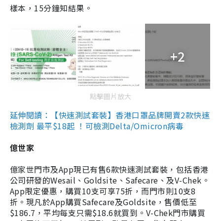
樣本，15分鐘知結果。
+2
點擊圖片放大
延伸閱讀：【快速測試套裝】香港口罩品牌開賣2款快速
檢測劑 最平$18起 ！可檢測Delta/Omicron病毒
億世家
億家世門市及App現已有售6款快速測試套裝，包括香港
公司研發的Wesail、Goldsite、Safecare、及V-Chek。
App限定優惠，購買10支可享75折，而門市則10支8
折。現凡於App購買Safecare及Goldsite，售價低至
$186.7，平均每支只需$18.6就買到。V-Chek門市購買