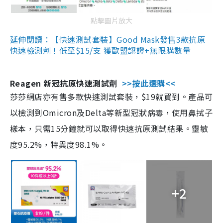
點擊圖片放大
延伸閱讀：【快速測試套裝】Good Mask發售3款抗原
快速檢測劑！低至$15/支 獲歐盟認證+無限購數量
Reagen 新冠抗原快速測試劑
>>按此選購<<
莎莎網店亦有售多款快速測試套裝，$19就買到。產品可
以檢測到Omicron及Delta等新型冠狀病毒，使用鼻拭子
樣本，只需15分鐘就可以取得快速抗原測試結果。靈敏
度95.2%，特異度98.1%。
+2