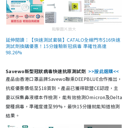
點擊圖片放大
延伸閱讀：【快速測試套裝】CATALO全線門市$16快速
測試劑換購優惠！15分鐘驗新冠病毒 準確性高達
98.26%
Savewo新型冠狀病毒快速抗原測試劑
>>按此選購<<
產品由香港口罩品牌Savewo聯乘DEEPBLUE合作推出，
抗疫優惠價低至$18買到。產品已獲得歐盟CE認證，主
要以採集鼻液樣本作檢測，能有效檢測Omicron及Delta
變種病毒，準確度達至99%，最快15分鐘就能知道檢測
結果。