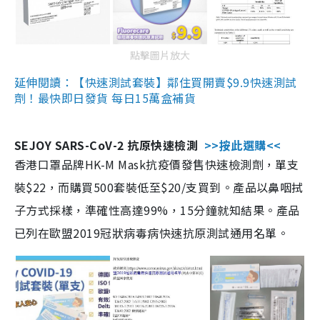
點擊圖片放大
延伸閱讀：【快速測試套裝】鄰住買開賣$9.9快速測試
劑！最快即日發貨 每日15萬盒補貨
SEJOY SARS-CoV-2 抗原快速檢測
>>按此選購<<
香港口罩品牌HK-M Mask抗疫價發售快速檢測劑，單支
裝$22，而購買500套裝低至$20/支買到。產品以鼻咽拭
子方式採樣，準確性高達99%，15分鐘就知結果。產品
已列在歐盟2019冠狀病毒病快速抗原測試通用名單。