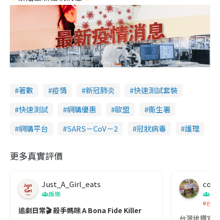
著數
疫情
新冠肺炎
快速測試套裝
快速測試
網購優惠
歐盟
衞生署
網購平台
SARS－CoV－2
冠狀病毒
護理
更多真實評價
Just_A_Girl_eats
co c
娛樂
吹
台灣
追劇日常🎬 殺手媽咪 A Bona Fide Killer
台灣地鐵宣