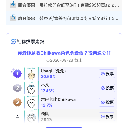
4
開倉優惠｜馬拉松開倉低至3折！直擊$99起買adidas／New Balance／Puma鞋款 STANLEY保溫杯劈價至$119起
5
廚具優惠｜普樂氏/意美廚/Buffalo廚具低至3折！$89起買煎鍋／炒鑊／個人鍋 同場小家電激減至$99起