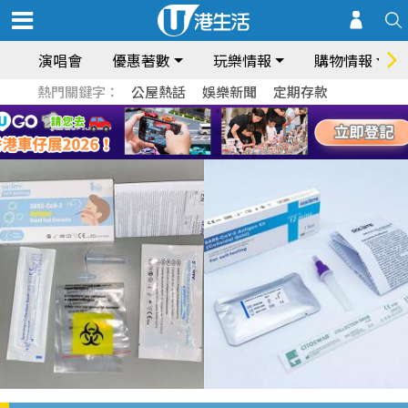
演唱會
優惠著數
玩樂情報
購物情報
熱門關鍵字：
公屋熱話
娛樂新聞
定期存款