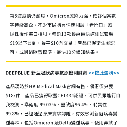
第5波疫情仍嚴峻，Omicron感染力強，確診個案數
字持續高企。不少市民購買快速測試「看門口」或
陽性後作每日檢測。精選13款優惠價快速測試套裝
$19以下買到，最平$10有交易！產品已獲衛生署認
可，或通過歐盟標準，最快10分鐘知結果。
DEEPBLUE 新型冠狀病毒抗原檢測試劑
>>按此選購<<
產品現時於HK Medical Mask官網有售，優惠價只要
$18/件。產品已獲得歐盟CE1434認證，可供民眾進行自
我檢測。準確度 99.03%、靈敏度96.4%、特異性
99.8%，已經通過臨床實驗認證，有效檢測新冠病毒變
種毒株，包括Omicron 及Delta變種病毒。使用鼻拭子