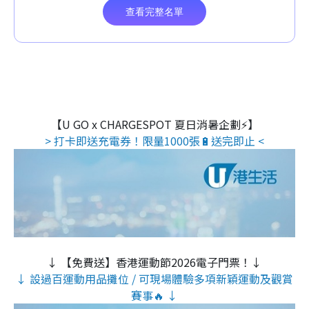
【U GO x CHARGESPOT 夏日消暑企劃⚡】
> 打卡即送充電券！限量1000張🔋送完即止 <
↓ 【免費送】香港運動節2026電子門票！↓
↓ 設過百運動用品攤位 / 可現場體驗多項新穎運動及觀賞
賽事🔥 ↓