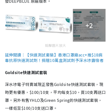
發DEEPBLUE 原廠版本。
+2
點擊圖片放大
延伸閱讀：【快速測試套裝】香港口罩廠acc+推$18病
毒抗原快速測試劑！捐贈10萬盒測試劑予深水埗露宿者
Goldsite快速測試套裝
深水埗電子特賣城現正發售Goldsite快速測試套裝，現
時更有優惠，$100/10支，平均每支$10，買10支再送口
罩。另外有售YHLO及Green Spring的快速測試套裝，
一樣低至$100/10支送口罩。