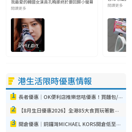
我最愛的韓國女演員孔曉振終於要回歸小螢幕啦!這次的劇本改編自同名
閱讀更多
閱讀更多
港生活限時優惠情報
1
長者優惠｜OK便利店推樂悠咭優惠！買麵包/牛奶/保健品拍卡即減
2
【8月生日優惠2026】全港85大食買玩著數攻略 自助餐/火鍋放題同行免費＋誠品/DONKI送現金券
3
開倉優惠｜銅鑼灣MICHAEL KORS開倉低至17折！直擊$500起買手袋/銀包/鞋款 必買經典Jet Set系列