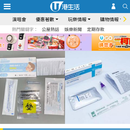
演唱會
優惠著數
玩樂情報
購物情報
熱門關鍵字：
公屋熱話
娛樂新聞
定期存款