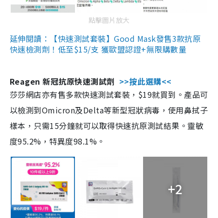
點擊圖片放大
延伸閱讀：【快速測試套裝】Good Mask發售3款抗原
快速檢測劑！低至$15/支 獲歐盟認證+無限購數量
Reagen 新冠抗原快速測試劑
>>按此選購<<
莎莎網店亦有售多款快速測試套裝，$19就買到。產品可
以檢測到Omicron及Delta等新型冠狀病毒，使用鼻拭子
樣本，只需15分鐘就可以取得快速抗原測試結果。靈敏
度95.2%，特異度98.1%。
+2