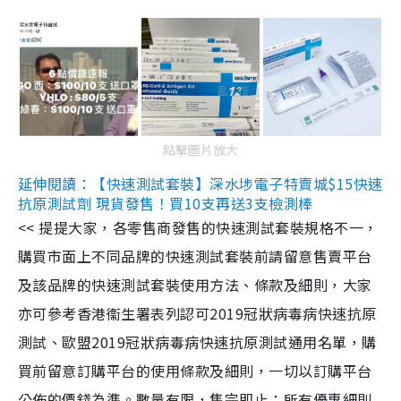
點擊圖片放大
延伸閱讀：【快速測試套裝】深水埗電子特賣城$15快速
抗原測試劑 現貨發售！買10支再送3支檢測棒
<< 提提大家，各零售商發售的快速測試套裝規格不一，
購買市面上不同品牌的快速測試套裝前請留意售賣平台
及該品牌的快速測試套裝使用方法、條款及細則，大家
亦可參考香港衞生署表列認可2019冠狀病毒病快速抗原
測試、歐盟2019冠狀病毒病快速抗原測試通用名單，購
買前留意訂購平台的使用條款及細則，一切以訂購平台
公佈的價錢為準。數量有限，售完即止；所有優惠細則