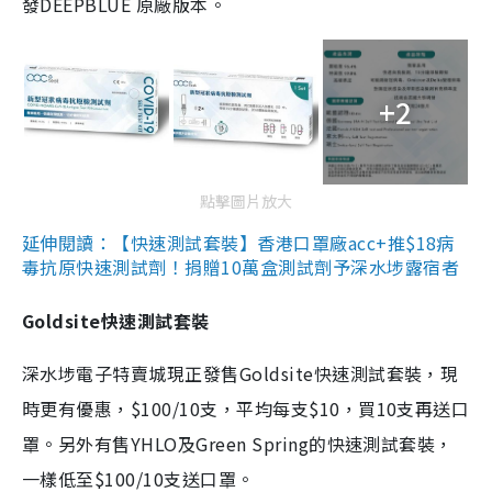
發DEEPBLUE 原廠版本。
+2
點擊圖片放大
延伸閱讀：【快速測試套裝】香港口罩廠acc+推$18病
毒抗原快速測試劑！捐贈10萬盒測試劑予深水埗露宿者
Goldsite快速測試套裝
深水埗電子特賣城現正發售Goldsite快速測試套裝，現
時更有優惠，$100/10支，平均每支$10，買10支再送口
罩。另外有售YHLO及Green Spring的快速測試套裝，
一樣低至$100/10支送口罩。