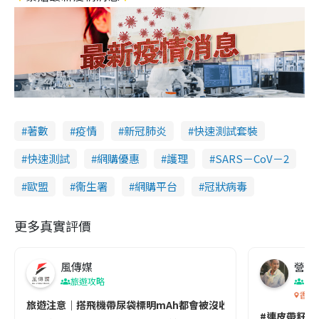
著數
疫情
新冠肺炎
快速測試套裝
快速測試
網購優惠
護理
SARS－CoV－2
歐盟
衞生署
網購平台
冠狀病毒
更多真實評價
風傳媒
營養教
旅遊攻略
生
香港
旅遊注意｜搭飛機帶尿袋標明mAh都會被沒收😱出發前切記檢查「1
#連皮帶籽都