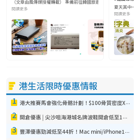
（文章由風傳媒授權轉載） 準備前往韓國旅遊的民眾，近期要特別留
夏天其中一種時
閱讀更多
閱讀更多
港生活限時優惠情報
1
港大推賽馬會強化骨骼計劃！$100骨質密度X光檢查 完成免費運動訓練送超市禮券！附參加資格
2
開倉優惠 | 尖沙咀海港城名牌波鞋開倉低至1折！On鞋$899起／Joy&Peace鞋履$98起
3
豐澤優惠勁減低至44折！Mac mini/iPhone17Pro大減價！廚房家電$220起