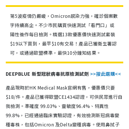
第5波疫情仍嚴峻，Omicron感染力強，確診個案數
字持續高企。不少市民購買快速測試「看門口」或
陽性後作每日檢測。精選13款優惠價快速測試套裝
$19以下買到，最平$10有交易！產品已獲衛生署認
可，或通過歐盟標準，最快10分鐘知結果。
DEEPBLUE 新型冠狀病毒抗原檢測試劑
>>按此選購<<
產品現時於HK Medical Mask官網有售，優惠價只要
$18/件。產品已獲得歐盟CE1434認證，可供民眾進行自
我檢測。準確度 99.03%、靈敏度96.4%、特異性
99.8%，已經通過臨床實驗認證，有效檢測新冠病毒變
種毒株，包括Omicron 及Delta變種病毒。使用鼻拭子