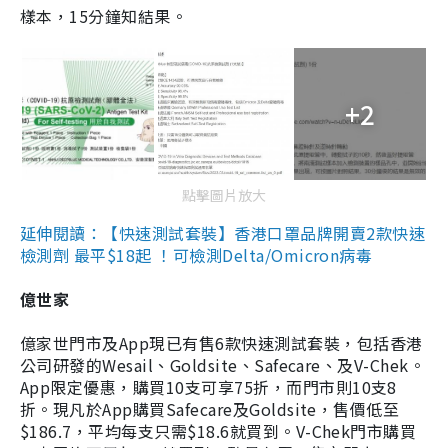
樣本，15分鐘知結果。
+2
點擊圖片放大
延伸閱讀：【快速測試套裝】香港口罩品牌開賣2款快速
檢測劑 最平$18起 ！可檢測Delta/Omicron病毒
億世家
億家世門市及App現已有售6款快速測試套裝，包括香港
公司研發的Wesail、Goldsite、Safecare、及V-Chek。
App限定優惠，購買10支可享75折，而門市則10支8
折。現凡於App購買Safecare及Goldsite，售價低至
$186.7，平均每支只需$18.6就買到。V-Chek門市購買