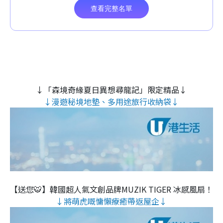
↓「森境奇緣夏日異想尋龍記」限定精品↓
↓漫遊秘境地墊、多用途旅行收納袋↓
【送您🐯】韓國超人氣文創品牌MUZIK TIGER 冰感風扇！
↓將萌虎嘅慵懶療癒帶返屋企↓