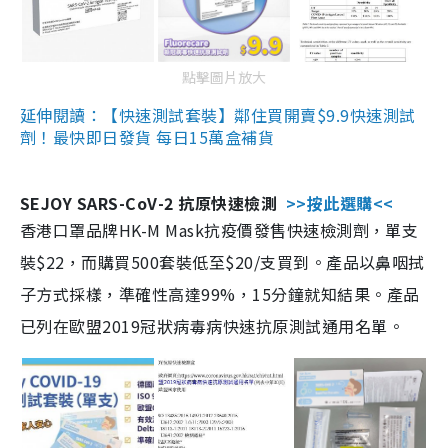
點擊圖片放大
延伸閱讀：【快速測試套裝】鄰住買開賣$9.9快速測試
劑！最快即日發貨 每日15萬盒補貨
SEJOY SARS-CoV-2 抗原快速檢測
>>按此選購<<
香港口罩品牌HK-M Mask抗疫價發售快速檢測劑，單支
裝$22，而購買500套裝低至$20/支買到。產品以鼻咽拭
子方式採樣，準確性高達99%，15分鐘就知結果。產品
已列在歐盟2019冠狀病毒病快速抗原測試通用名單。