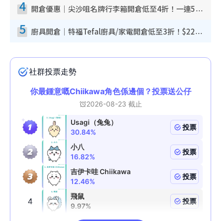
4
開倉優惠｜尖沙咀名牌行李箱開倉低至4折！一連5日 American Tourister/ace./Hallmark $200起！
5
廚具開倉｜特福Tefal廚具/家電開倉低至3折！$220起買平底鍋/炒鑊/湯煲！電飯煲/吸塵機/燙斗$418起