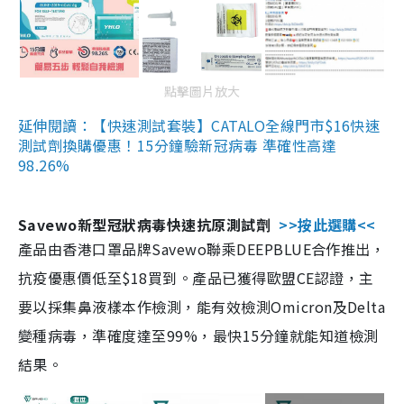
點擊圖片放大
延伸閱讀：【快速測試套裝】CATALO全線門市$16快速
測試劑換購優惠！15分鐘驗新冠病毒 準確性高達
98.26%
Savewo新型冠狀病毒快速抗原測試劑
>>按此選購<<
產品由香港口罩品牌Savewo聯乘DEEPBLUE合作推出，
抗疫優惠價低至$18買到。產品已獲得歐盟CE認證，主
要以採集鼻液樣本作檢測，能有效檢測Omicron及Delta
變種病毒，準確度達至99%，最快15分鐘就能知道檢測
結果。