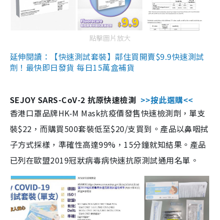
點擊圖片放大
延伸閱讀：【快速測試套裝】鄰住買開賣$9.9快速測試
劑！最快即日發貨 每日15萬盒補貨
SEJOY SARS-CoV-2 抗原快速檢測
>>按此選購<<
香港口罩品牌HK-M Mask抗疫價發售快速檢測劑，單支
裝$22，而購買500套裝低至$20/支買到。產品以鼻咽拭
子方式採樣，準確性高達99%，15分鐘就知結果。產品
已列在歐盟2019冠狀病毒病快速抗原測試通用名單。