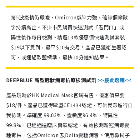
第5波疫情仍嚴峻，Omicron感染力強，確診個案數
字持續高企。不少市民購買快速測試「看門口」或
陽性後作每日檢測。精選13款優惠價快速測試套裝
$19以下買到，最平$10有交易！產品已獲衛生署認
可，或通過歐盟標準，最快10分鐘知結果。
DEEPBLUE 新型冠狀病毒抗原檢測試劑
>>按此選購<<
產品現時於HK Medical Mask官網有售，優惠價只要
$18/件。產品已獲得歐盟CE1434認證，可供民眾進行自
我檢測。準確度 99.03%、靈敏度96.4%、特異性
99.8%，已經通過臨床實驗認證，有效檢測新冠病毒變
種毒株，包括Omicron 及Delta變種病毒。使用鼻拭子