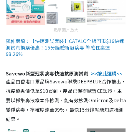
點擊圖片放大
延伸閱讀：【快速測試套裝】CATALO全線門市$16快速
測試劑換購優惠！15分鐘驗新冠病毒 準確性高達
98.26%
Savewo新型冠狀病毒快速抗原測試劑
>>按此選購<<
產品由香港口罩品牌Savewo聯乘DEEPBLUE合作推出，
抗疫優惠價低至$18買到。產品已獲得歐盟CE認證，主
要以採集鼻液樣本作檢測，能有效檢測Omicron及Delta
變種病毒，準確度達至99%，最快15分鐘就能知道檢測
結果。