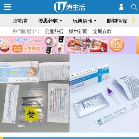
演唱會
優惠著數
玩樂情報
購物情報
熱門關鍵字：
公屋熱話
娛樂新聞
定期存款