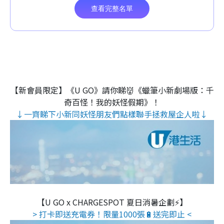
【新會員限定】《U GO》請你睇👹《蠟筆小新劇場版：千
奇百怪！我的妖怪假期》！
↓一齊睇下小新同妖怪朋友們點樣聯手拯救屋企人啦↓
【U GO x CHARGESPOT 夏日消暑企劃⚡】
> 打卡即送充電券！限量1000張🔋送完即止 <