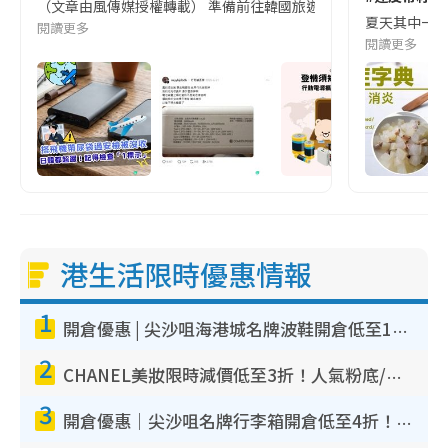
（文章由風傳媒授權轉載） 準備前往韓國旅遊的民眾，近期要特別留
夏天其中一種時
閱讀更多
閱讀更多
港生活限時優惠情報
1
開倉優惠 | 尖沙咀海港城名牌波鞋開倉低至1折！On鞋$899起／Joy&Peace鞋履$98起
2
CHANEL美妝限時減價低至3折！人氣粉底/唇膏/精華液低至$275！COCO香水都有平
3
開倉優惠｜尖沙咀名牌行李箱開倉低至4折！一連5日 American Tourister/ace./Hallmark $200起！