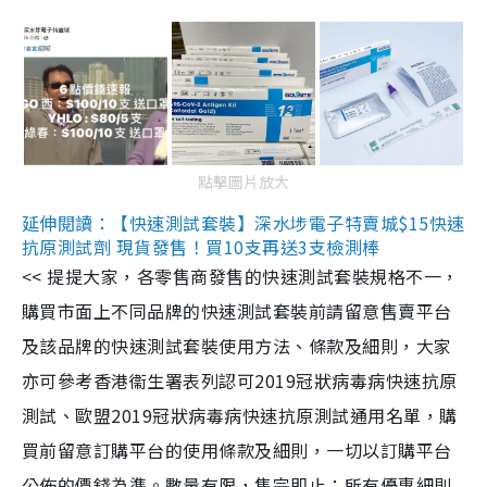
點擊圖片放大
延伸閱讀：【快速測試套裝】深水埗電子特賣城$15快速
抗原測試劑 現貨發售！買10支再送3支檢測棒
<< 提提大家，各零售商發售的快速測試套裝規格不一，
購買市面上不同品牌的快速測試套裝前請留意售賣平台
及該品牌的快速測試套裝使用方法、條款及細則，大家
亦可參考香港衞生署表列認可2019冠狀病毒病快速抗原
測試、歐盟2019冠狀病毒病快速抗原測試通用名單，購
買前留意訂購平台的使用條款及細則，一切以訂購平台
公佈的價錢為準。數量有限，售完即止；所有優惠細則