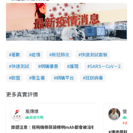
著數
疫情
新冠肺炎
快速測試套裝
快速測試
網購優惠
護理
SARS－CoV－2
歐盟
衞生署
網購平台
冠狀病毒
更多真實評價
風傳媒
營養教
旅遊攻略
生
香港
旅遊注意｜搭飛機帶尿袋標明mAh都會被沒收😱出發前切記檢查「1
#連皮帶籽都