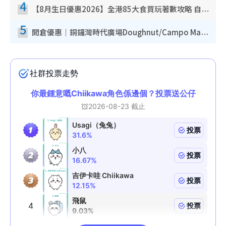
4
【8月生日優惠2026】全港85大食買玩著數攻略 自助餐/火鍋放題同行免費＋誠品/DONKI送現金券
5
開倉優惠｜銅鑼灣時代廣場Doughnut/Campo Marzio開倉低至1折！背囊、書包、手袋劈價$200起