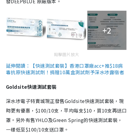
發DEEPBLUE 原廠版本。
+2
點擊圖片放大
延伸閱讀：【快速測試套裝】香港口罩廠acc+推$18病
毒抗原快速測試劑！捐贈10萬盒測試劑予深水埗露宿者
Goldsite快速測試套裝
深水埗電子特賣城現正發售Goldsite快速測試套裝，現
時更有優惠，$100/10支，平均每支$10，買10支再送口
罩。另外有售YHLO及Green Spring的快速測試套裝，
一樣低至$100/10支送口罩。