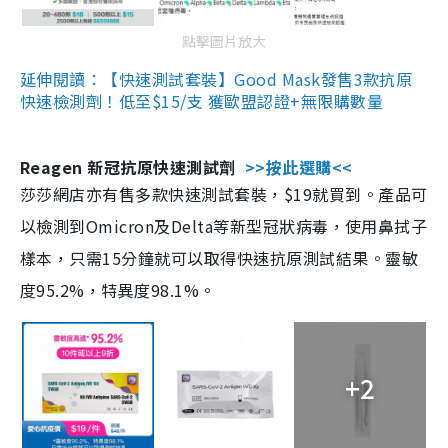
點擊圖片放大
延伸閱讀：【快速測試套裝】Good Mask發售3款抗原
快速檢測劑！低至$15/支 獲歐盟認證+無限購數量
Reagen 新冠抗原快速測試劑
>>按此選購<<
莎莎網店亦有售多款快速測試套裝，$19就買到。產品可
以檢測到Omicron及Delta等新型冠狀病毒，使用鼻拭子
樣本，只需15分鐘就可以取得快速抗原測試結果。靈敏
度95.2%，特異度98.1%。
+2