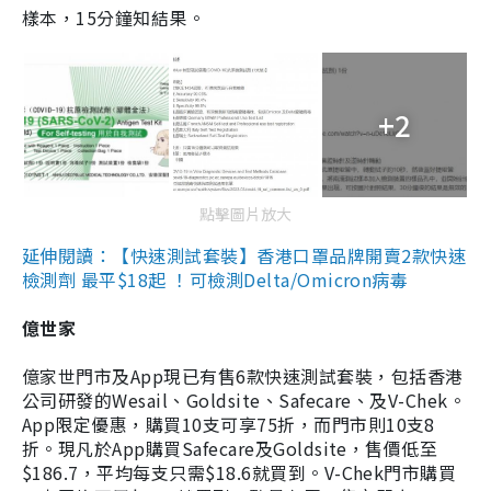
樣本，15分鐘知結果。
+2
點擊圖片放大
延伸閱讀：【快速測試套裝】香港口罩品牌開賣2款快速
檢測劑 最平$18起 ！可檢測Delta/Omicron病毒
億世家
億家世門市及App現已有售6款快速測試套裝，包括香港
公司研發的Wesail、Goldsite、Safecare、及V-Chek。
App限定優惠，購買10支可享75折，而門市則10支8
折。現凡於App購買Safecare及Goldsite，售價低至
$186.7，平均每支只需$18.6就買到。V-Chek門市購買