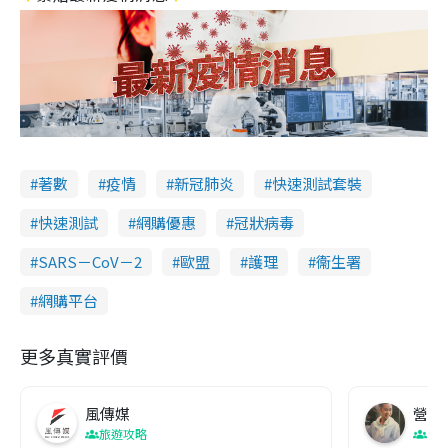
著數
疫情
新冠肺炎
快速測試套裝
快速測試
網購優惠
冠狀病毒
SARS－CoV－2
歐盟
護理
衞生署
網購平台
更多真實評價
風傳媒
營養教
旅遊攻略
生