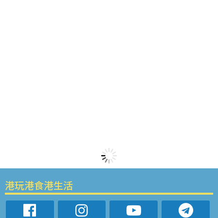
港玩港食港生活