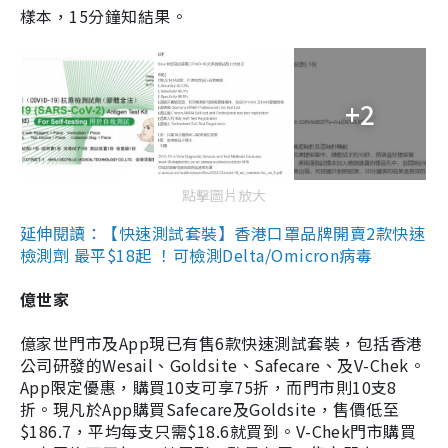
樣本，15分鐘知結果。
+2
點擊圖片放大
延伸閱讀：【快速測試套裝】香港口罩品牌開賣2款快速
檢測劑 最平$18起 ！可檢測Delta/Omicron病毒
億世家
億家世門市及App現已有售6款快速測試套裝，包括香港
公司研發的Wesail、Goldsite、Safecare、及V-Chek。
App限定優惠，購買10支可享75折，而門市則10支8
折。現凡於App購買Safecare及Goldsite，售價低至
$186.7，平均每支只需$18.6就買到。V-Chek門市購買