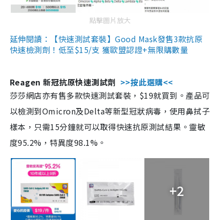
點擊圖片放大
延伸閱讀：【快速測試套裝】Good Mask發售3款抗原
快速檢測劑！低至$15/支 獲歐盟認證+無限購數量
Reagen 新冠抗原快速測試劑
>>按此選購<<
莎莎網店亦有售多款快速測試套裝，$19就買到。產品可
以檢測到Omicron及Delta等新型冠狀病毒，使用鼻拭子
樣本，只需15分鐘就可以取得快速抗原測試結果。靈敏
度95.2%，特異度98.1%。
+2