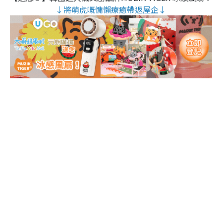
↓將萌虎嘅慵懶療癒帶返屋企↓