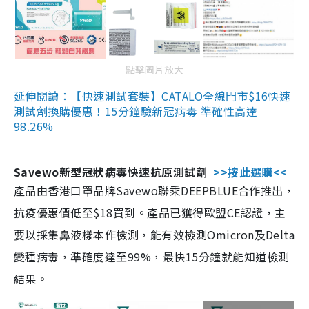
點擊圖片放大
延伸閱讀：【快速測試套裝】CATALO全線門市$16快速
測試劑換購優惠！15分鐘驗新冠病毒 準確性高達
98.26%
Savewo新型冠狀病毒快速抗原測試劑
>>按此選購<<
產品由香港口罩品牌Savewo聯乘DEEPBLUE合作推出，
抗疫優惠價低至$18買到。產品已獲得歐盟CE認證，主
要以採集鼻液樣本作檢測，能有效檢測Omicron及Delta
變種病毒，準確度達至99%，最快15分鐘就能知道檢測
結果。