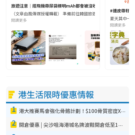
香港
旅遊注意｜搭飛機帶尿袋標明mAh都會被沒收😱出發前切記檢查「1
#連皮帶籽都
（文章由風傳媒授權轉載） 準備前往韓國旅遊的民眾，近期要特別留
夏天其中一種時
閱讀更多
閱讀更多
港生活限時優惠情報
1
港大推賽馬會強化骨骼計劃！$100骨質密度X光檢查 完成免費運動訓練送超市禮券！附參加資格
2
開倉優惠 | 尖沙咀海港城名牌波鞋開倉低至1折！On鞋$899起／Joy&Peace鞋履$98起