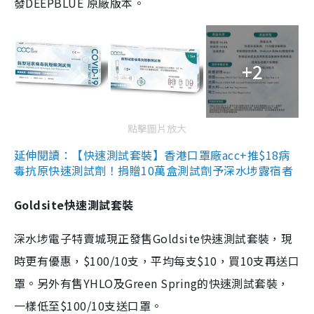
發DEEPBLUE 原廠版本。
+2
點擊圖片放大
延伸閱讀：【快速測試套裝】香港口罩廠acc+推$18病
毒抗原快速測試劑！捐贈10萬盒測試劑予深水埗露宿者
Goldsite快速測試套裝
深水埗電子特賣城現正發售Goldsite快速測試套裝，現
時更有優惠，$100/10支，平均每支$10，買10支再送口
罩。另外有售YHLO及Green Spring的快速測試套裝，
一樣低至$100/10支送口罩。