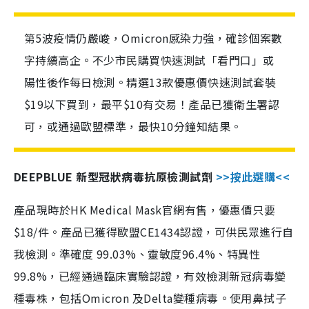
第5波疫情仍嚴峻，Omicron感染力強，確診個案數
字持續高企。不少市民購買快速測試「看門口」或
陽性後作每日檢測。精選13款優惠價快速測試套裝
$19以下買到，最平$10有交易！產品已獲衛生署認
可，或通過歐盟標準，最快10分鐘知結果。
DEEPBLUE 新型冠狀病毒抗原檢測試劑
>>按此選購<<
產品現時於HK Medical Mask官網有售，優惠價只要
$18/件。產品已獲得歐盟CE1434認證，可供民眾進行自
我檢測。準確度 99.03%、靈敏度96.4%、特異性
99.8%，已經通過臨床實驗認證，有效檢測新冠病毒變
種毒株，包括Omicron 及Delta變種病毒。使用鼻拭子