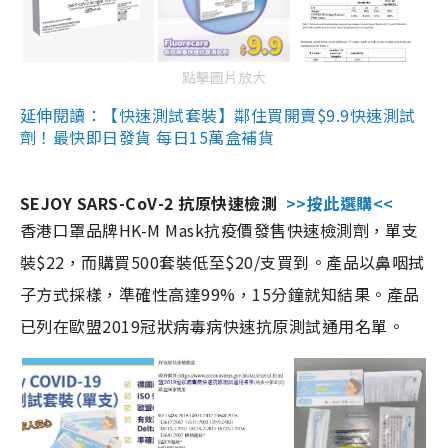
點擊圖片放大
延伸閱讀：【快速測試套裝】鄰住買開賣$9.9快速測試
劑！最快即日發貨 每日15萬盒補貨
SEJOY SARS-CoV-2 抗原快速檢測
>>按此選購<<
香港口罩品牌HK-M Mask抗疫價發售快速檢測劑，單支
裝$22，而購買500套裝低至$20/支買到。產品以鼻咽拭
子方式採樣，準確性高達99%，15分鐘就知結果。產品
已列在歐盟2019冠狀病毒病快速抗原測試通用名單。