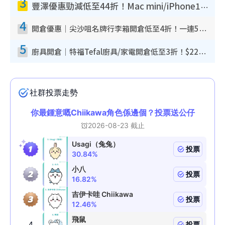
3
豐澤優惠勁減低至44折！Mac mini/iPhone17Pro大減價！廚房家電$220起
4
開倉優惠｜尖沙咀名牌行李箱開倉低至4折！一連5日 American Tourister/ace./Hallmark $200起！
5
廚具開倉｜特福Tefal廚具/家電開倉低至3折！$220起買平底鍋/炒鑊/湯煲！電飯煲/吸塵機/燙斗$418起