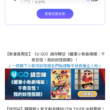
【新會員限定】《U GO》請你睇👹《蠟筆小新劇場版：千
奇百怪！我的妖怪假期》！
↓一齊睇下小新同妖怪朋友們點樣聯手拯救屋企人啦↓
【送您🐯】韓國超人氣文創品牌MUZIK TIGER 冰感風扇！