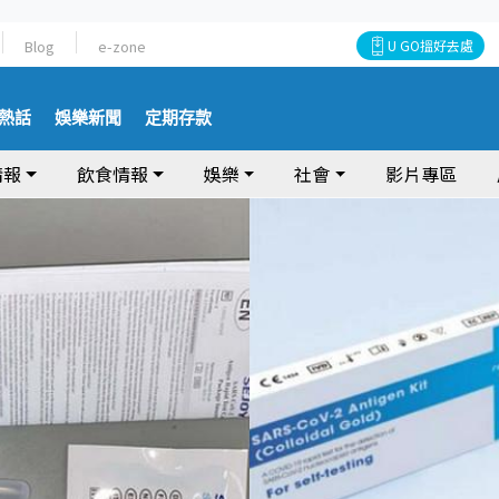
Blog
e-zone
U GO搵好去處
熱話
娛樂新聞
定期存款
情報
飲食情報
娛樂
社會
影片專區