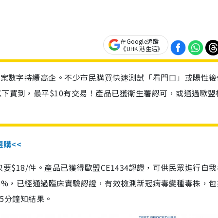
在Google追蹤
《UHK 港生活》
診個案數字持續高企。不少市民購買快速測試「看門口」或陽性後
以下買到，最平$10有交易！產品已獲衛生署認可，或通過歐盟
選購<<
惠價只要$18/件。產品已獲得歐盟CE1434認證，可供民眾進行自
性99.8%，已經通過臨床實驗認證，有效檢測新冠病毒變種毒株，
，15分鐘知結果。