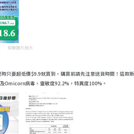
點擊圖片放大
劑，現時只要超低價$9.9就買到，購買前請先注意送貨時間！這款
Omicorn病毒，靈敏度92.2%，特異度100%。