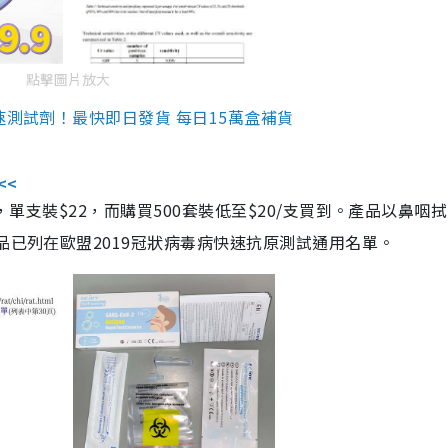
點擊圖片放大
速測試劑！最快即日發貨 每日15萬盒補貨
<<
，單支裝$22，而購買500套裝低至$20/支買到。產品以鼻咽
品已列在歐盟2019冠狀病毒病快速抗原測試通用名單。