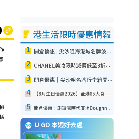
港生活限時優惠情報
1
作
開倉優惠 | 尖沙咀海港城名牌波鞋開倉低至1折！On鞋$899起／Joy&Peace鞋履$98起
標
2
CHANEL美妝限時減價低至3折！人氣粉底/唇膏/精華液低至$275！COCO香水都有平
3
開倉優惠｜尖沙咀名牌行李箱開倉低至4折！一連5日 American Tourister/ace./Hallmark $200起！
4
【8月生日優惠2026】全港85大食買玩著數攻略 自助餐/火鍋放題同行免費＋誠品/DONKI送現金券
5
我檢
開倉優惠｜銅鑼灣時代廣場Doughnut/Campo Marzio開倉低至1折！背囊、書包、手袋劈價$200起
包括
U GO 本週好去處