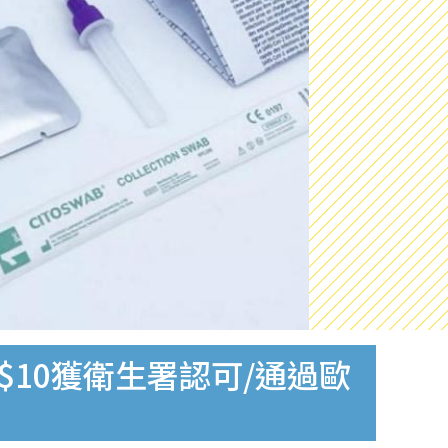
$10獲衛生署認可/通過歐