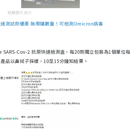
點擊圖片放大
測試劑優惠 無限購數量！可檢測Omicron病毒
are SARS-Cov-2 抗原快速檢測盒，每20劑獨立包裝為1個單位
5。產品以鼻拭子採樣，10至15分鐘知結果。