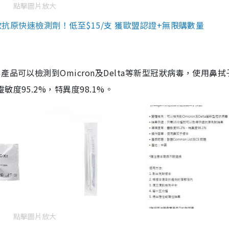
點擊圖片放大
3款抗原快速檢測劑！低至$15/支 獲歐盟認證+無限購數量
品可以檢測到Omicron及Delta等新型冠狀病毒，使用鼻拭
度95.2%，特異度98.1%。
點擊圖片放大