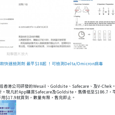
點擊圖片放大
檢測劑 最平$18起 ！可檢測Delta/Omicron病毒
研發的Wesail、Goldsite、Safecare、及V-Chek。
凡於App購買Safecare及Goldsite，售價低至$186.7
均不用$17.9就買到，數量有限，售完即止。