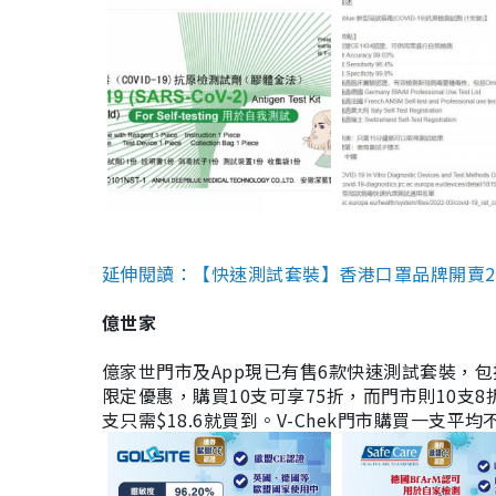
延伸閱讀：【快速測試套裝】香港口罩品牌開賣2款快速
億世家
億家世門市及App現已有售6款快速測試套裝，包括香港公司
限定優惠，購買10支可享75折，而門市則10支8折。現
支只需$18.6就買到。V-Chek門市購買一支平