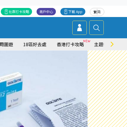
社群打卡攻略
商戶中心
下載 App
繁
简
周圍遊
18區好去處
香港打卡攻略
主題特集