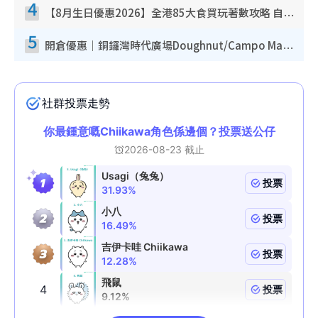
4
【8月生日優惠2026】全港85大食買玩著數攻略 自助餐/火鍋放題同行免費＋誠品/DONKI送現金券
5
開倉優惠｜銅鑼灣時代廣場Doughnut/Campo Marzio開倉低至1折！背囊、書包、手袋劈價$200起