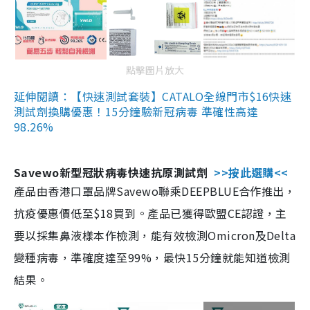
點擊圖片放大
延伸閱讀：【快速測試套裝】CATALO全線門市$16快速
測試劑換購優惠！15分鐘驗新冠病毒 準確性高達
98.26%
Savewo新型冠狀病毒快速抗原測試劑
>>按此選購<<
產品由香港口罩品牌Savewo聯乘DEEPBLUE合作推出，
抗疫優惠價低至$18買到。產品已獲得歐盟CE認證，主
要以採集鼻液樣本作檢測，能有效檢測Omicron及Delta
變種病毒，準確度達至99%，最快15分鐘就能知道檢測
結果。