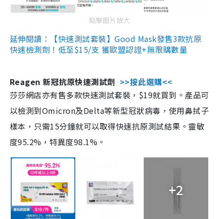
點擊圖片放大
延伸閱讀：【快速測試套裝】Good Mask發售3款抗原
快速檢測劑！低至$15/支 獲歐盟認證+無限購數量
Reagen 新冠抗原快速測試劑
>>按此選購<<
莎莎網店亦有售多款快速測試套裝，$19就買到。產品可
以檢測到Omicron及Delta等新型冠狀病毒，使用鼻拭子
樣本，只需15分鐘就可以取得快速抗原測試結果。靈敏
度95.2%，特異度98.1%。
+2