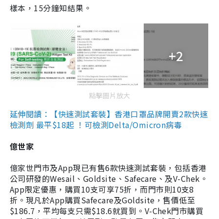
樣本，15分鐘知結果。
+2
點擊圖片放大
延伸閱讀：【快速測試套裝】香港口罩品牌開賣2款快速
檢測劑 最平$18起 ！可檢測Delta/Omicron病毒
億世家
億家世門市及App現已有售6款快速測試套裝，包括香港
公司研發的Wesail、Goldsite、Safecare、及V-Chek。
App限定優惠，購買10支可享75折，而門市則10支8
折。現凡於App購買Safecare及Goldsite，售價低至
$186.7，平均每支只需$18.6就買到。V-Chek門市購買