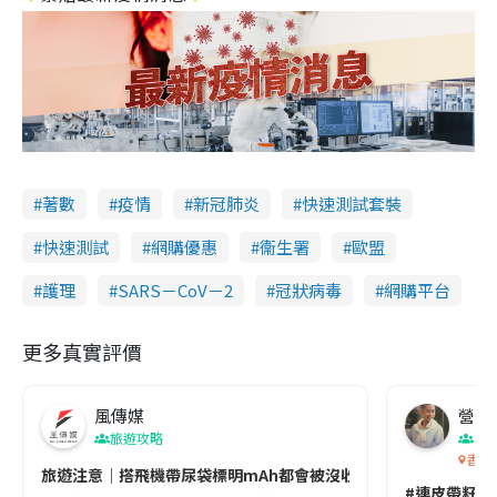
著數
疫情
新冠肺炎
快速測試套裝
快速測試
網購優惠
衞生署
歐盟
護理
SARS－CoV－2
冠狀病毒
網購平台
更多真實評價
風傳媒
營養教
旅遊攻略
生
香港
旅遊注意｜搭飛機帶尿袋標明mAh都會被沒收😱出發前切記檢查「1
#連皮帶籽都