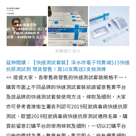
點擊圖片放大
延伸閱讀：【快速測試套裝】深水埗電子特賣城$15快速
抗原測試劑 現貨發售！買10支再送3支檢測棒
<< 提提大家，各零售商發售的快速測試套裝規格不一，
購買市面上不同品牌的快速測試套裝前請留意售賣平台
及該品牌的快速測試套裝使用方法、條款及細則，大家
亦可參考香港衞生署表列認可2019冠狀病毒病快速抗原
測試、歐盟2019冠狀病毒病快速抗原測試通用名單，購
買前留意訂購平台的使用條款及細則，一切以訂購平台
公佈的價錢為準。數量有限，售完即止；所有優惠細則