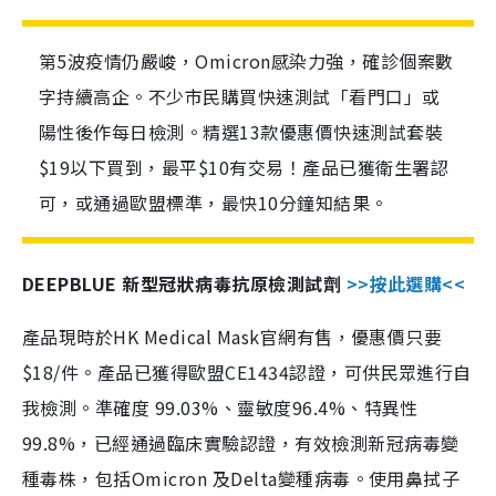
第5波疫情仍嚴峻，Omicron感染力強，確診個案數
字持續高企。不少市民購買快速測試「看門口」或
陽性後作每日檢測。精選13款優惠價快速測試套裝
$19以下買到，最平$10有交易！產品已獲衛生署認
可，或通過歐盟標準，最快10分鐘知結果。
DEEPBLUE 新型冠狀病毒抗原檢測試劑
>>按此選購<<
產品現時於HK Medical Mask官網有售，優惠價只要
$18/件。產品已獲得歐盟CE1434認證，可供民眾進行自
我檢測。準確度 99.03%、靈敏度96.4%、特異性
99.8%，已經通過臨床實驗認證，有效檢測新冠病毒變
種毒株，包括Omicron 及Delta變種病毒。使用鼻拭子