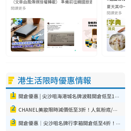
（文章由風傳媒授權轉載） 準備前往韓國旅遊的民眾，近期要特別留
夏天其中一種時
閱讀更多
閱讀更多
港生活限時優惠情報
1
開倉優惠 | 尖沙咀海港城名牌波鞋開倉低至1折！On鞋$899起／Joy&Peace鞋履$98起
2
CHANEL美妝限時減價低至3折！人氣粉底/唇膏/精華液低至$275！COCO香水都有平
3
開倉優惠｜尖沙咀名牌行李箱開倉低至4折！一連5日 American Tourister/ace./Hallmark $200起！