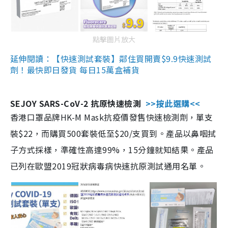
點擊圖片放大
延伸閱讀：【快速測試套裝】鄰住買開賣$9.9快速測試
劑！最快即日發貨 每日15萬盒補貨
SEJOY SARS-CoV-2 抗原快速檢測
>>按此選購<<
香港口罩品牌HK-M Mask抗疫價發售快速檢測劑，單支
裝$22，而購買500套裝低至$20/支買到。產品以鼻咽拭
子方式採樣，準確性高達99%，15分鐘就知結果。產品
已列在歐盟2019冠狀病毒病快速抗原測試通用名單。