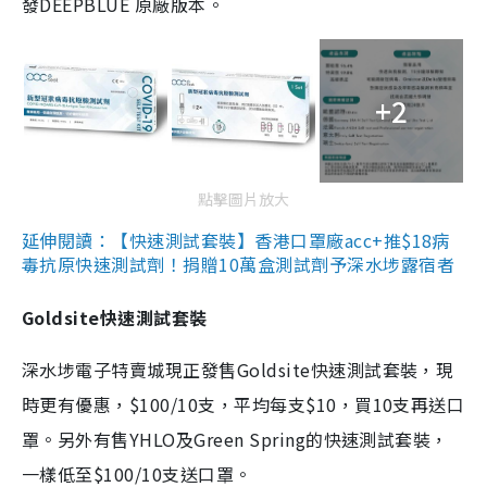
發DEEPBLUE 原廠版本。
+2
點擊圖片放大
延伸閱讀：【快速測試套裝】香港口罩廠acc+推$18病
毒抗原快速測試劑！捐贈10萬盒測試劑予深水埗露宿者
Goldsite快速測試套裝
深水埗電子特賣城現正發售Goldsite快速測試套裝，現
時更有優惠，$100/10支，平均每支$10，買10支再送口
罩。另外有售YHLO及Green Spring的快速測試套裝，
一樣低至$100/10支送口罩。