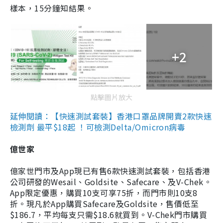
樣本，15分鐘知結果。
+2
點擊圖片放大
延伸閱讀：【快速測試套裝】香港口罩品牌開賣2款快速
檢測劑 最平$18起 ！可檢測Delta/Omicron病毒
億世家
億家世門市及App現已有售6款快速測試套裝，包括香港
公司研發的Wesail、Goldsite、Safecare、及V-Chek。
App限定優惠，購買10支可享75折，而門市則10支8
折。現凡於App購買Safecare及Goldsite，售價低至
$186.7，平均每支只需$18.6就買到。V-Chek門市購買