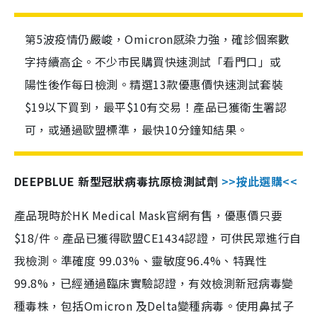
第5波疫情仍嚴峻，Omicron感染力強，確診個案數
字持續高企。不少市民購買快速測試「看門口」或
陽性後作每日檢測。精選13款優惠價快速測試套裝
$19以下買到，最平$10有交易！產品已獲衛生署認
可，或通過歐盟標準，最快10分鐘知結果。
DEEPBLUE 新型冠狀病毒抗原檢測試劑
>>按此選購<<
產品現時於HK Medical Mask官網有售，優惠價只要
$18/件。產品已獲得歐盟CE1434認證，可供民眾進行自
我檢測。準確度 99.03%、靈敏度96.4%、特異性
99.8%，已經通過臨床實驗認證，有效檢測新冠病毒變
種毒株，包括Omicron 及Delta變種病毒。使用鼻拭子