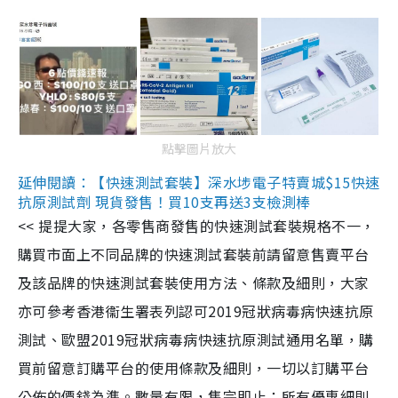
點擊圖片放大
延伸閱讀：【快速測試套裝】深水埗電子特賣城$15快速
抗原測試劑 現貨發售！買10支再送3支檢測棒
<< 提提大家，各零售商發售的快速測試套裝規格不一，
購買市面上不同品牌的快速測試套裝前請留意售賣平台
及該品牌的快速測試套裝使用方法、條款及細則，大家
亦可參考香港衞生署表列認可2019冠狀病毒病快速抗原
測試、歐盟2019冠狀病毒病快速抗原測試通用名單，購
買前留意訂購平台的使用條款及細則，一切以訂購平台
公佈的價錢為準。數量有限，售完即止；所有優惠細則