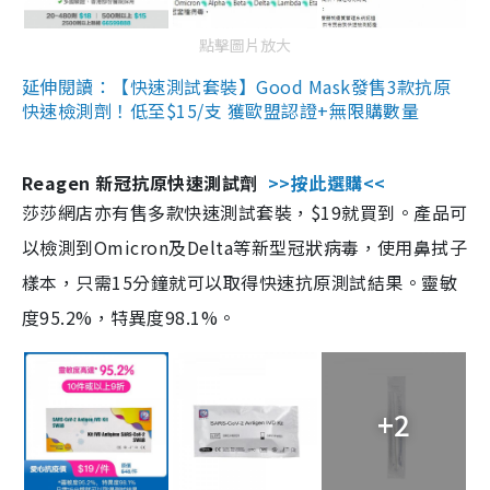
點擊圖片放大
延伸閱讀：【快速測試套裝】Good Mask發售3款抗原
快速檢測劑！低至$15/支 獲歐盟認證+無限購數量
Reagen 新冠抗原快速測試劑
>>按此選購<<
莎莎網店亦有售多款快速測試套裝，$19就買到。產品可
以檢測到Omicron及Delta等新型冠狀病毒，使用鼻拭子
樣本，只需15分鐘就可以取得快速抗原測試結果。靈敏
度95.2%，特異度98.1%。
+2