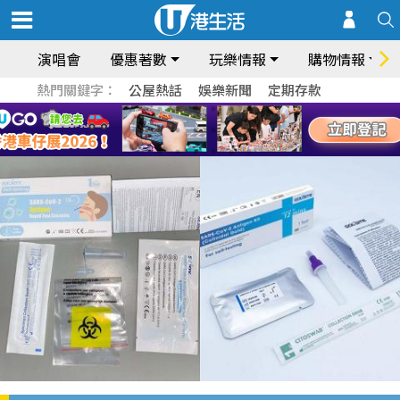
演唱會
優惠著數
玩樂情報
購物情報
熱門關鍵字：
公屋熱話
娛樂新聞
定期存款