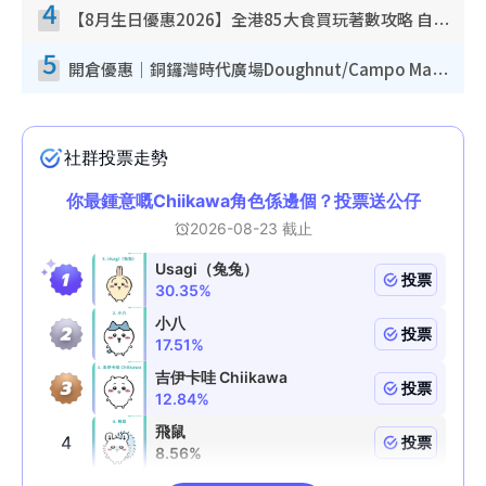
4
【8月生日優惠2026】全港85大食買玩著數攻略 自助餐/火鍋放題同行免費＋誠品/DONKI送現金券
5
開倉優惠｜銅鑼灣時代廣場Doughnut/Campo Marzio開倉低至1折！背囊、書包、手袋劈價$200起