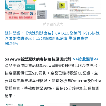
點擊圖片放大
延伸閱讀：【快速測試套裝】CATALO全線門市$16快速
測試劑換購優惠！15分鐘驗新冠病毒 準確性高達
98.26%
Savewo新型冠狀病毒快速抗原測試劑
>>按此選購<<
產品由香港口罩品牌Savewo聯乘DEEPBLUE合作推出，
抗疫優惠價低至$18買到。產品已獲得歐盟CE認證，主
要以採集鼻液樣本作檢測，能有效檢測Omicron及Delta
變種病毒，準確度達至99%，最快15分鐘就能知道檢測
結果。