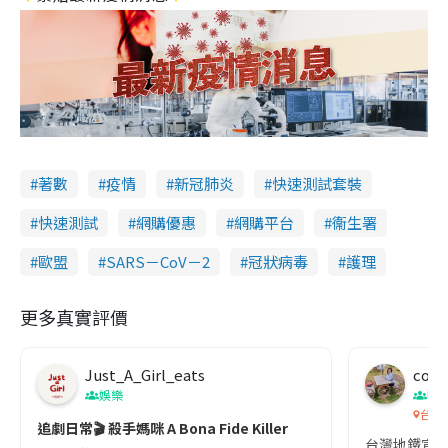
著數
疫情
新冠肺炎
快速測試套裝
快速測試
網購優惠
網購平台
衞生署
歐盟
SARS－CoV－2
冠狀病毒
護理
更多真實評價
Just_A_Girl_eats
co c
娛樂
吹
台灣
追劇日常🎬 殺手媽咪 A Bona Fide Killer
台灣地鐵宣