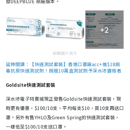
發DEEPBLUE 原廠版本。
+2
點擊圖片放大
延伸閱讀：【快速測試套裝】香港口罩廠acc+推$18病
毒抗原快速測試劑！捐贈10萬盒測試劑予深水埗露宿者
Goldsite快速測試套裝
深水埗電子特賣城現正發售Goldsite快速測試套裝，現
時更有優惠，$100/10支，平均每支$10，買10支再送口
罩。另外有售YHLO及Green Spring的快速測試套裝，
一樣低至$100/10支送口罩。