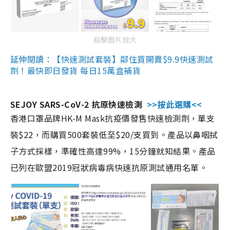
點擊圖片放大
延伸閱讀：【快速測試套裝】鄰住買開賣$9.9快速測試
劑！最快即日發貨 每日15萬盒補貨
SEJOY SARS-CoV-2 抗原快速檢測
>>按此選購<<
香港口罩品牌HK-M Mask抗疫價發售快速檢測劑，單支
裝$22，而購買500套裝低至$20/支買到。產品以鼻咽拭
子方式採樣，準確性高達99%，15分鐘就知結果。產品
已列在歐盟2019冠狀病毒病快速抗原測試通用名單。