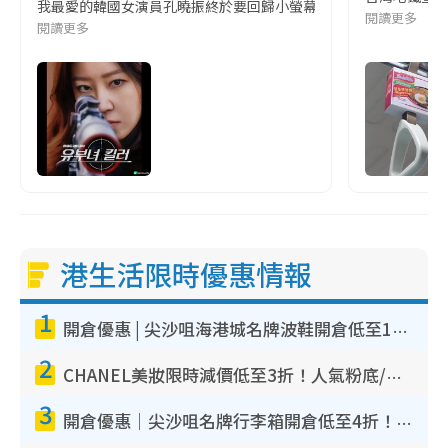
我最愛的韓國女演員孔曉振終於要回歸小螢幕啦!這次的劇本改編自同名
閱讀更多
閱讀更多
港生活限時優惠情報
1
開倉優惠 | 尖沙咀海港城名牌波鞋開倉低至1折！On鞋$899起／Joy&Peace鞋履$98起
2
CHANEL美妝限時減價低至3折！人氣粉底/唇膏/精華液低至$275！COCO香水都有平
3
開倉優惠｜尖沙咀名牌行李箱開倉低至4折！一連5日 American Tourister/ace./Hallmark $200起！