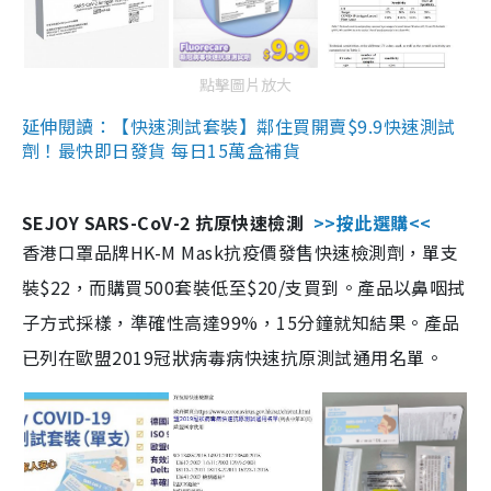
點擊圖片放大
延伸閱讀：【快速測試套裝】鄰住買開賣$9.9快速測試
劑！最快即日發貨 每日15萬盒補貨
SEJOY SARS-CoV-2 抗原快速檢測
>>按此選購<<
香港口罩品牌HK-M Mask抗疫價發售快速檢測劑，單支
裝$22，而購買500套裝低至$20/支買到。產品以鼻咽拭
子方式採樣，準確性高達99%，15分鐘就知結果。產品
已列在歐盟2019冠狀病毒病快速抗原測試通用名單。