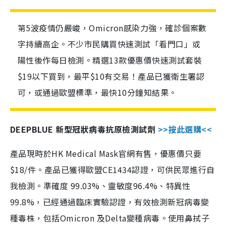
第5波疫情仍嚴峻，Omicron感染力強，確診個案數
字持續高企。不少市民購買快速測試「看門口」或
陽性後作每日檢測。精選13款優惠價快速測試套裝
$19以下買到，最平$10有交易！產品已獲衛生署認
可，或通過歐盟標準，最快10分鐘知結果。
DEEPBLUE 新型冠狀病毒抗原檢測試劑
>>按此選購<<
產品現時於HK Medical Mask官網有售，優惠價只要
$18/件。產品已獲得歐盟CE1434認證，可供民眾進行自
我檢測。準確度 99.03%、靈敏度96.4%、特異性
99.8%，已經通過臨床實驗認證，有效檢測新冠病毒變
種毒株，包括Omicron 及Delta變種病毒。使用鼻拭子