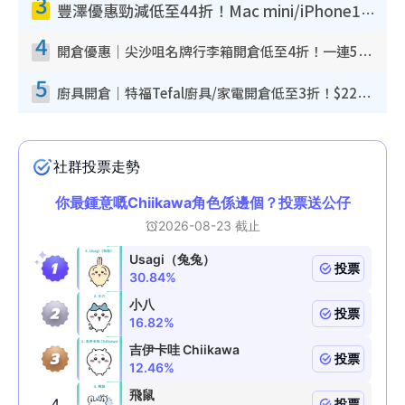
3
豐澤優惠勁減低至44折！Mac mini/iPhone17Pro大減價！廚房家電$220起
4
開倉優惠｜尖沙咀名牌行李箱開倉低至4折！一連5日 American Tourister/ace./Hallmark $200起！
5
廚具開倉｜特福Tefal廚具/家電開倉低至3折！$220起買平底鍋/炒鑊/湯煲！電飯煲/吸塵機/燙斗$418起