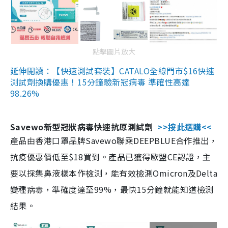
點擊圖片放大
延伸閱讀：【快速測試套裝】CATALO全線門市$16快速
測試劑換購優惠！15分鐘驗新冠病毒 準確性高達
98.26%
Savewo新型冠狀病毒快速抗原測試劑
>>按此選購<<
產品由香港口罩品牌Savewo聯乘DEEPBLUE合作推出，
抗疫優惠價低至$18買到。產品已獲得歐盟CE認證，主
要以採集鼻液樣本作檢測，能有效檢測Omicron及Delta
變種病毒，準確度達至99%，最快15分鐘就能知道檢測
結果。