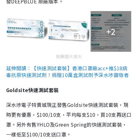
發DEEPBLUE 原廠版本。
+2
點擊圖片放大
延伸閱讀：【快速測試套裝】香港口罩廠acc+推$18病
毒抗原快速測試劑！捐贈10萬盒測試劑予深水埗露宿者
Goldsite快速測試套裝
深水埗電子特賣城現正發售Goldsite快速測試套裝，現
時更有優惠，$100/10支，平均每支$10，買10支再送口
罩。另外有售YHLO及Green Spring的快速測試套裝，
一樣低至$100/10支送口罩。