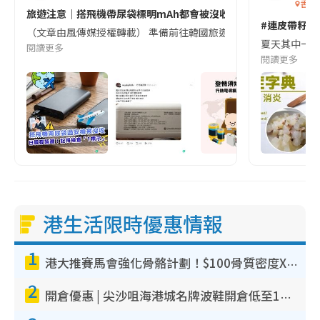
香港
旅遊注意｜搭飛機帶尿袋標明mAh都會被沒收😱出發前切記檢查「1
#連皮帶籽都
（文章由風傳媒授權轉載） 準備前往韓國旅遊的民眾，近期要特別留
夏天其中一種時
閱讀更多
閱讀更多
港生活限時優惠情報
1
港大推賽馬會強化骨骼計劃！$100骨質密度X光檢查 完成免費運動訓練送超市禮券！附參加資格
2
開倉優惠 | 尖沙咀海港城名牌波鞋開倉低至1折！On鞋$899起／Joy&Peace鞋履$98起