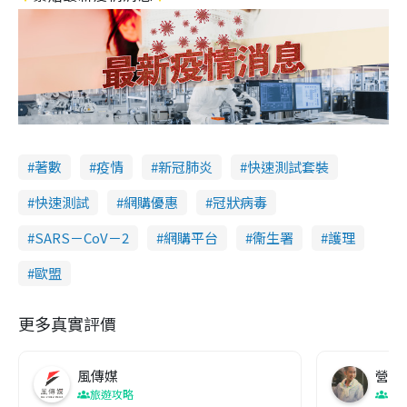
著數
疫情
新冠肺炎
快速測試套裝
快速測試
網購優惠
冠狀病毒
SARS－CoV－2
網購平台
衞生署
護理
歐盟
更多真實評價
風傳媒
營養教
旅遊攻略
生