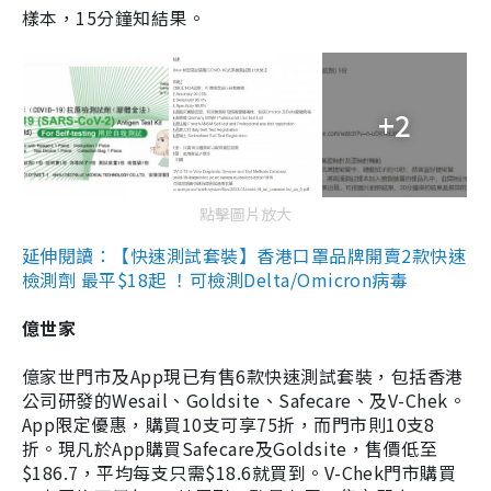
樣本，15分鐘知結果。
+2
點擊圖片放大
延伸閱讀：【快速測試套裝】香港口罩品牌開賣2款快速
檢測劑 最平$18起 ！可檢測Delta/Omicron病毒
億世家
億家世門市及App現已有售6款快速測試套裝，包括香港
公司研發的Wesail、Goldsite、Safecare、及V-Chek。
App限定優惠，購買10支可享75折，而門市則10支8
折。現凡於App購買Safecare及Goldsite，售價低至
$186.7，平均每支只需$18.6就買到。V-Chek門市購買