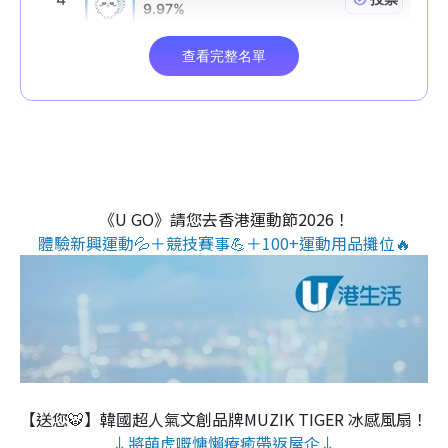
《U GO》請您去香港運動節2026！
體驗新興運動💦＋競技賽事💪＋100+運動用品攤位🔥
【送您🐯】韓國超人氣文創品牌MUZIK TIGER 冰感風扇！
↓將萌虎嘅慵懶療癒帶返屋企↓