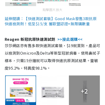
點擊圖片放大
延伸閱讀：【快速測試套裝】Good Mask發售3款抗原
快速檢測劑！低至$15/支 獲歐盟認證+無限購數量
Reagen 新冠抗原快速測試劑
>>按此選購<<
莎莎網店亦有售多款快速測試套裝，$19就買到。產品可
以檢測到Omicron及Delta等新型冠狀病毒，使用鼻拭子
樣本，只需15分鐘就可以取得快速抗原測試結果。靈敏
度95.2%，特異度98.1%。
+2