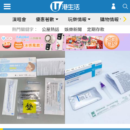
演唱會
優惠著數
玩樂情報
購物情報
熱門關鍵字：
公屋熱話
娛樂新聞
定期存款