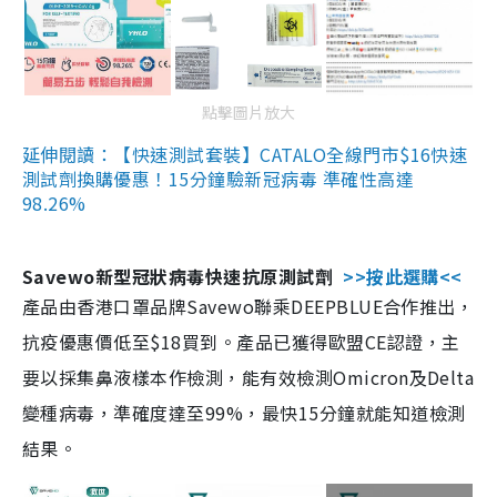
點擊圖片放大
延伸閱讀：【快速測試套裝】CATALO全線門市$16快速
測試劑換購優惠！15分鐘驗新冠病毒 準確性高達
98.26%
Savewo新型冠狀病毒快速抗原測試劑
>>按此選購<<
產品由香港口罩品牌Savewo聯乘DEEPBLUE合作推出，
抗疫優惠價低至$18買到。產品已獲得歐盟CE認證，主
要以採集鼻液樣本作檢測，能有效檢測Omicron及Delta
變種病毒，準確度達至99%，最快15分鐘就能知道檢測
結果。