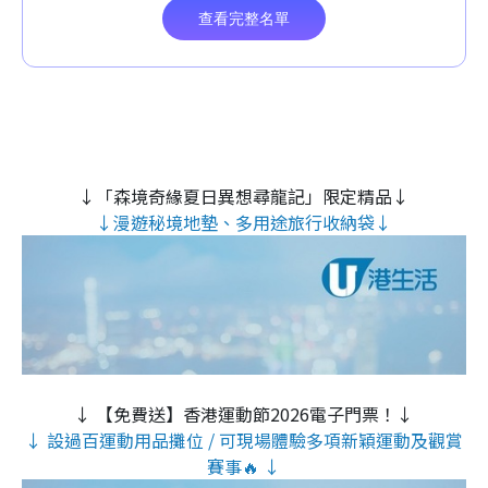
↓「森境奇緣夏日異想尋龍記」限定精品↓
↓漫遊秘境地墊、多用途旅行收納袋↓
↓ 【免費送】香港運動節2026電子門票！↓
↓ 設過百運動用品攤位 / 可現場體驗多項新穎運動及觀賞
賽事🔥 ↓