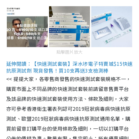
點擊圖片放大
延伸閱讀：【快速測試套裝】深水埗電子特賣城$15快速
抗原測試劑 現貨發售！買10支再送3支檢測棒
<< 提提大家，各零售商發售的快速測試套裝規格不一，
購買市面上不同品牌的快速測試套裝前請留意售賣平台
及該品牌的快速測試套裝使用方法、條款及細則，大家
亦可參考香港衞生署表列認可2019冠狀病毒病快速抗原
測試、歐盟2019冠狀病毒病快速抗原測試通用名單，購
買前留意訂購平台的使用條款及細則，一切以訂購平台
公佈的價錢為準。數量有限，售完即止；所有優惠細則