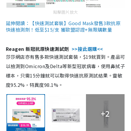
點擊圖片放大
延伸閱讀：【快速測試套裝】Good Mask發售3款抗原
快速檢測劑！低至$15/支 獲歐盟認證+無限購數量
Reagen 新冠抗原快速測試劑
>>按此選購<<
莎莎網店亦有售多款快速測試套裝，$19就買到。產品可
以檢測到Omicron及Delta等新型冠狀病毒，使用鼻拭子
樣本，只需15分鐘就可以取得快速抗原測試結果。靈敏
度95.2%，特異度98.1%。
+2