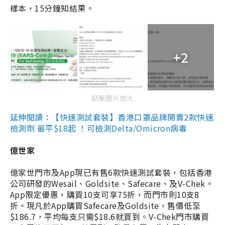
樣本，15分鐘知結果。
+2
點擊圖片放大
延伸閱讀：【快速測試套裝】香港口罩品牌開賣2款快速
檢測劑 最平$18起 ！可檢測Delta/Omicron病毒
億世家
億家世門市及App現已有售6款快速測試套裝，包括香港
公司研發的Wesail、Goldsite、Safecare、及V-Chek。
App限定優惠，購買10支可享75折，而門市則10支8
折。現凡於App購買Safecare及Goldsite，售價低至
$186.7，平均每支只需$18.6就買到。V-Chek門市購買