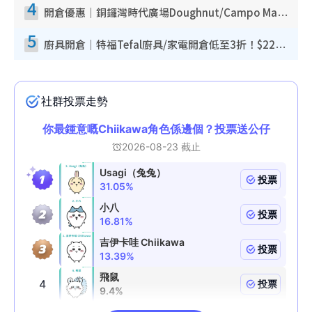
4
開倉優惠｜銅鑼灣時代廣場Doughnut/Campo Marzio開倉低至1折！背囊、書包、手袋劈價$200起
5
廚具開倉｜特福Tefal廚具/家電開倉低至3折！$220起買平底鍋/炒鑊/湯煲！電飯煲/吸塵機/燙斗$418起