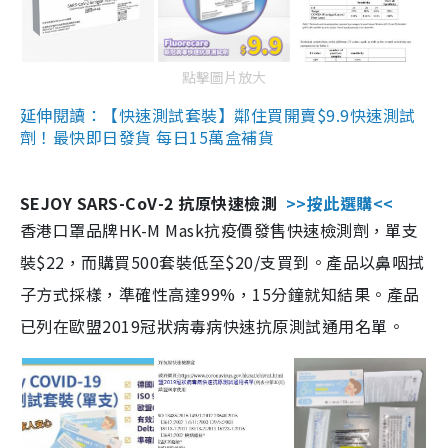
點擊圖片放大
延伸閱讀：【快速測試套裝】鄰住買開賣$9.9快速測試
劑！最快即日發貨 每日15萬盒補貨
SEJOY SARS-CoV-2 抗原快速檢測
>>按此選購<<
香港口罩品牌HK-M Mask抗疫價發售快速檢測劑，單支
裝$22，而購買500套裝低至$20/支買到。產品以鼻咽拭
子方式採樣，準確性高達99%，15分鐘就知結果。產品
已列在歐盟2019冠狀病毒病快速抗原測試通用名單。