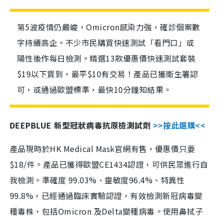
第5波疫情仍嚴峻，Omicron感染力強，確診個案數
字持續高企。不少市民購買快速測試「看門口」或
陽性後作每日檢測。精選13款優惠價快速測試套裝
$19以下買到，最平$10有交易！產品已獲衛生署認
可，或通過歐盟標準，最快10分鐘知結果。
DEEPBLUE 新型冠狀病毒抗原檢測試劑
>>按此選購<<
產品現時於HK Medical Mask官網有售，優惠價只要
$18/件。產品已獲得歐盟CE1434認證，可供民眾進行自
我檢測。準確度 99.03%、靈敏度96.4%、特異性
99.8%，已經通過臨床實驗認證，有效檢測新冠病毒變
種毒株，包括Omicron 及Delta變種病毒。使用鼻拭子