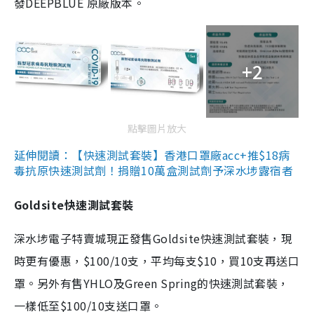
發DEEPBLUE 原廠版本。
+2
點擊圖片放大
延伸閱讀：【快速測試套裝】香港口罩廠acc+推$18病
毒抗原快速測試劑！捐贈10萬盒測試劑予深水埗露宿者
Goldsite快速測試套裝
深水埗電子特賣城現正發售Goldsite快速測試套裝，現
時更有優惠，$100/10支，平均每支$10，買10支再送口
罩。另外有售YHLO及Green Spring的快速測試套裝，
一樣低至$100/10支送口罩。