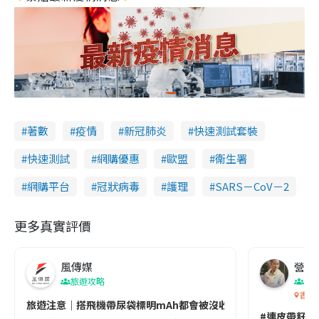
著數
疫情
新冠肺炎
快速測試套裝
快速測試
網購優惠
歐盟
衞生署
網購平台
冠狀病毒
護理
SARS－CoV－2
更多真實評價
風傳媒
營養教
旅遊攻略
生
香港
旅遊注意｜搭飛機帶尿袋標明mAh都會被沒收😱出發前切記檢查「1
#連皮帶籽都