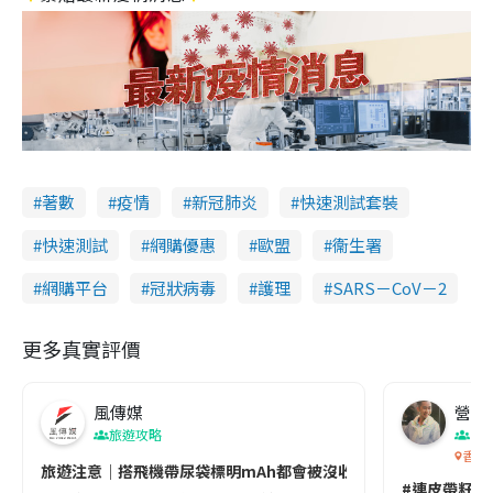
著數
疫情
新冠肺炎
快速測試套裝
快速測試
網購優惠
歐盟
衞生署
網購平台
冠狀病毒
護理
SARS－CoV－2
更多真實評價
風傳媒
營養教
旅遊攻略
生
香港
旅遊注意｜搭飛機帶尿袋標明mAh都會被沒收😱出發前切記檢查「1
#連皮帶籽都