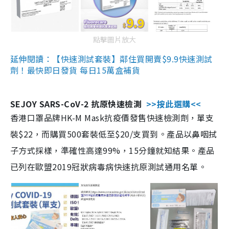
點擊圖片放大
延伸閱讀：【快速測試套裝】鄰住買開賣$9.9快速測試
劑！最快即日發貨 每日15萬盒補貨
SEJOY SARS-CoV-2 抗原快速檢測
>>按此選購<<
香港口罩品牌HK-M Mask抗疫價發售快速檢測劑，單支
裝$22，而購買500套裝低至$20/支買到。產品以鼻咽拭
子方式採樣，準確性高達99%，15分鐘就知結果。產品
已列在歐盟2019冠狀病毒病快速抗原測試通用名單。