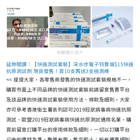
點擊圖片放大
延伸閱讀：【快速測試套裝】深水埗電子特賣城$15快速
抗原測試劑 現貨發售！買10支再送3支檢測棒
<< 提提大家，各零售商發售的快速測試套裝規格不一，
購買市面上不同品牌的快速測試套裝前請留意售賣平台
及該品牌的快速測試套裝使用方法、條款及細則，大家
亦可參考香港衞生署表列認可2019冠狀病毒病快速抗原
測試、歐盟2019冠狀病毒病快速抗原測試通用名單，購
買前留意訂購平台的使用條款及細則，一切以訂購平台
公佈的價錢為準。數量有限，售完即止；所有優惠細則