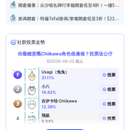
4
開倉優惠｜尖沙咀名牌行李箱開倉低至4折！一連5日 American Tourister/ace./Hallmark $200起！
5
廚具開倉｜特福Tefal廚具/家電開倉低至3折！$220起買平底鍋/炒鑊/湯煲！電飯煲/吸塵機/燙斗$418起