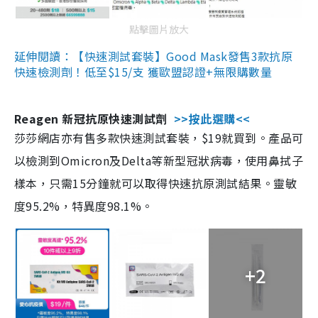
點擊圖片放大
延伸閱讀：【快速測試套裝】Good Mask發售3款抗原
快速檢測劑！低至$15/支 獲歐盟認證+無限購數量
Reagen 新冠抗原快速測試劑
>>按此選購<<
莎莎網店亦有售多款快速測試套裝，$19就買到。產品可
以檢測到Omicron及Delta等新型冠狀病毒，使用鼻拭子
樣本，只需15分鐘就可以取得快速抗原測試結果。靈敏
度95.2%，特異度98.1%。
+2