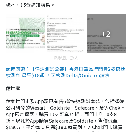
樣本，15分鐘知結果。
+2
點擊圖片放大
延伸閱讀：【快速測試套裝】香港口罩品牌開賣2款快速
檢測劑 最平$18起 ！可檢測Delta/Omicron病毒
億世家
億家世門市及App現已有售6款快速測試套裝，包括香港
公司研發的Wesail、Goldsite、Safecare、及V-Chek。
App限定優惠，購買10支可享75折，而門市則10支8
折。現凡於App購買Safecare及Goldsite，售價低至
$186.7，平均每支只需$18.6就買到。V-Chek門市購買