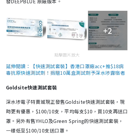
發DEEPBLUE 原廠版本。
+2
點擊圖片放大
延伸閱讀：【快速測試套裝】香港口罩廠acc+推$18病
毒抗原快速測試劑！捐贈10萬盒測試劑予深水埗露宿者
Goldsite快速測試套裝
深水埗電子特賣城現正發售Goldsite快速測試套裝，現
時更有優惠，$100/10支，平均每支$10，買10支再送口
罩。另外有售YHLO及Green Spring的快速測試套裝，
一樣低至$100/10支送口罩。