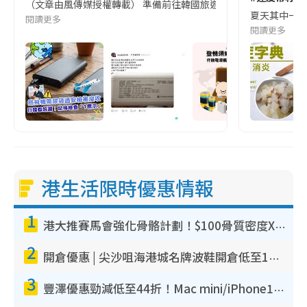
（文章由風傳媒授權轉載） 準備前往韓國旅遊的民眾，近期要特別留
夏天其中一種時
閱讀更多
閱讀更多
港生活限時優惠情報
1
港大推賽馬會強化骨骼計劃！$100骨質密度X光檢查 完成免費運動訓練送超市禮券！附參加資格
2
開倉優惠 | 尖沙咀海港城名牌波鞋開倉低至1折！On鞋$899起／Joy&Peace鞋履$98起
3
豐澤優惠勁減低至44折！Mac mini/iPhone17Pro大減價！廚房家電$220起