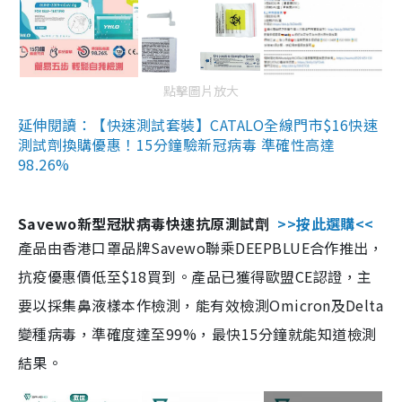
點擊圖片放大
延伸閱讀：【快速測試套裝】CATALO全線門市$16快速
測試劑換購優惠！15分鐘驗新冠病毒 準確性高達
98.26%
Savewo新型冠狀病毒快速抗原測試劑
>>按此選購<<
產品由香港口罩品牌Savewo聯乘DEEPBLUE合作推出，
抗疫優惠價低至$18買到。產品已獲得歐盟CE認證，主
要以採集鼻液樣本作檢測，能有效檢測Omicron及Delta
變種病毒，準確度達至99%，最快15分鐘就能知道檢測
結果。