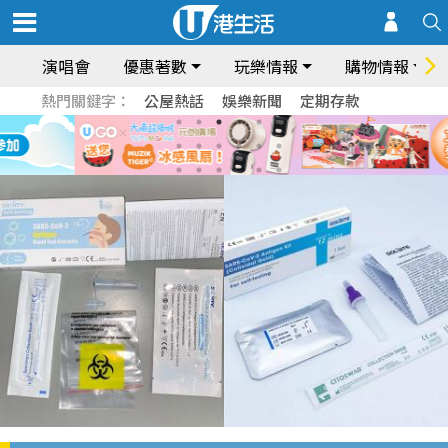
演唱會
優惠著數
玩樂情報
購物情報
熱門關鍵字：
公屋熱話
娛樂新聞
定期存款