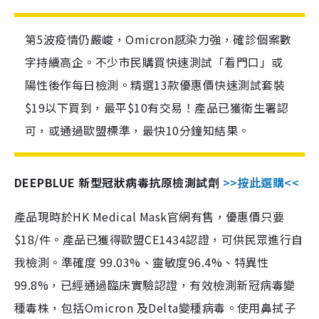
第5波疫情仍嚴峻，Omicron感染力強，確診個案數
字持續高企。不少市民購買快速測試「看門口」或
陽性後作每日檢測。精選13款優惠價快速測試套裝
$19以下買到，最平$10有交易！產品已獲衛生署認
可，或通過歐盟標準，最快10分鐘知結果。
DEEPBLUE 新型冠狀病毒抗原檢測試劑
>>按此選購<<
產品現時於HK Medical Mask官網有售，優惠價只要
$18/件。產品已獲得歐盟CE1434認證，可供民眾進行自
我檢測。準確度 99.03%、靈敏度96.4%、特異性
99.8%，已經通過臨床實驗認證，有效檢測新冠病毒變
種毒株，包括Omicron 及Delta變種病毒。使用鼻拭子