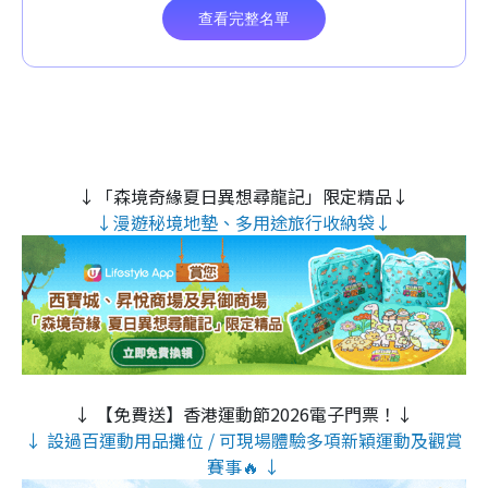
↓「森境奇緣夏日異想尋龍記」限定精品↓
↓漫遊秘境地墊、多用途旅行收納袋↓
↓ 【免費送】香港運動節2026電子門票！↓
↓ 設過百運動用品攤位 / 可現場體驗多項新穎運動及觀賞
賽事🔥 ↓