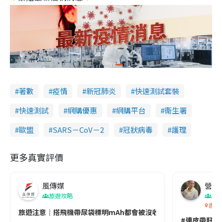
著數
疫情
新冠肺炎
快速測試套裝
快速測試
網購優惠
網購平台
衞生署
歐盟
SARS－CoV－2
冠狀病毒
護理
更多真實評價
風傳媒
營養教
旅遊攻略
生
香港
旅遊注意｜搭飛機帶尿袋標明mAh都會被沒收😱出發前切記檢查「1
#連皮帶籽都