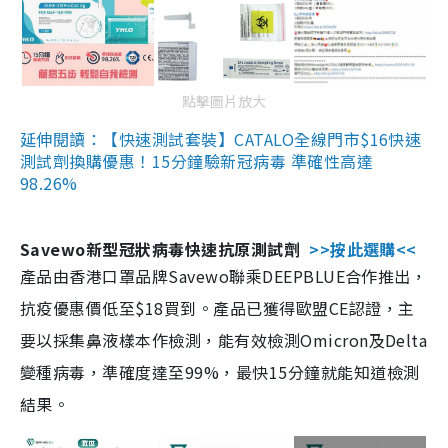
點擊圖片放大
延伸閱讀：【快速測試套裝】CATALO全線門市$16快速
測試劑換購優惠！15分鐘驗新冠病毒 準確性高達
98.26%
Savewo新型冠狀病毒快速抗原測試劑
>>按此選購<<
產品由香港口罩品牌Savewo聯乘DEEPBLUE合作推出，
抗疫優惠價低至$18買到。產品已獲得歐盟CE認證，主
要以採集鼻液樣本作檢測，能有效檢測Omicron及Delta
變種病毒，準確度達至99%，最快15分鐘就能知道檢測
結果。