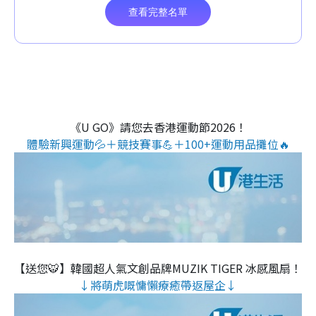
《U GO》請您去香港運動節2026！
體驗新興運動💦＋競技賽事💪＋100+運動用品攤位🔥
【送您🐯】韓國超人氣文創品牌MUZIK TIGER 冰感風扇！
↓將萌虎嘅慵懶療癒帶返屋企↓