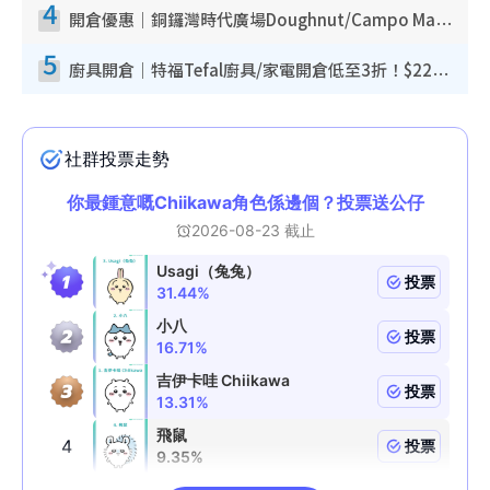
4
開倉優惠｜銅鑼灣時代廣場Doughnut/Campo Marzio開倉低至1折！背囊、書包、手袋劈價$200起
5
廚具開倉｜特福Tefal廚具/家電開倉低至3折！$220起買平底鍋/炒鑊/湯煲！電飯煲/吸塵機/燙斗$418起