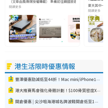
（文章由風傳媒授權轉載） 準備前往韓國旅遊的民眾，近期要特別留
夏天其中一種時
閱讀更多
閱讀更多
港生活限時優惠情報
1
豐澤優惠勁減低至44折！Mac mini/iPhone17Pro大減價！廚房家電$220起
2
港大推賽馬會強化骨骼計劃！$100骨質密度X光檢查 完成免費運動訓練送超市禮券！附參加資格
3
開倉優惠 | 尖沙咀海港城名牌波鞋開倉低至1折！On鞋$899起／Joy&Peace鞋履$98起