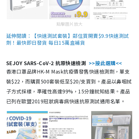
點擊圖片放大
延伸閱讀：【快速測試套裝】鄰住買開賣$9.9快速測試
劑！最快即日發貨 每日15萬盒補貨
SEJOY SARS-CoV-2 抗原快速檢測
>>按此選購<<
香港口罩品牌HK-M Mask抗疫價發售快速檢測劑，單支
裝$22，而購買500套裝低至$20/支買到。產品以鼻咽拭
子方式採樣，準確性高達99%，15分鐘就知結果。產品
已列在歐盟2019冠狀病毒病快速抗原測試通用名單。