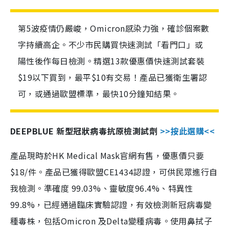
第5波疫情仍嚴峻，Omicron感染力強，確診個案數
字持續高企。不少市民購買快速測試「看門口」或
陽性後作每日檢測。精選13款優惠價快速測試套裝
$19以下買到，最平$10有交易！產品已獲衛生署認
可，或通過歐盟標準，最快10分鐘知結果。
DEEPBLUE 新型冠狀病毒抗原檢測試劑
>>按此選購<<
產品現時於HK Medical Mask官網有售，優惠價只要
$18/件。產品已獲得歐盟CE1434認證，可供民眾進行自
我檢測。準確度 99.03%、靈敏度96.4%、特異性
99.8%，已經通過臨床實驗認證，有效檢測新冠病毒變
種毒株，包括Omicron 及Delta變種病毒。使用鼻拭子