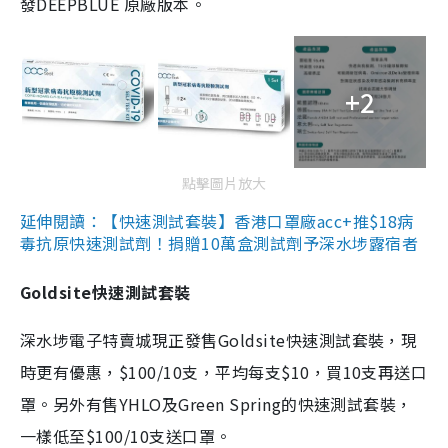
發DEEPBLUE 原廠版本。
+2
點擊圖片放大
延伸閱讀：【快速測試套裝】香港口罩廠acc+推$18病
毒抗原快速測試劑！捐贈10萬盒測試劑予深水埗露宿者
Goldsite快速測試套裝
深水埗電子特賣城現正發售Goldsite快速測試套裝，現
時更有優惠，$100/10支，平均每支$10，買10支再送口
罩。另外有售YHLO及Green Spring的快速測試套裝，
一樣低至$100/10支送口罩。