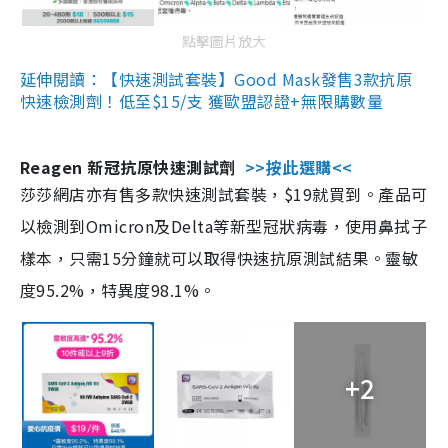
點擊圖片放大
延伸閱讀：【快速測試套裝】Good Mask發售3款抗原
快速檢測劑！低至$15/支 獲歐盟認證+無限購數量
Reagen 新冠抗原快速測試劑
>>按此選購<<
莎莎網店亦有售多款快速測試套裝，$19就買到。產品可
以檢測到Omicron及Delta等新型冠狀病毒，使用鼻拭子
樣本，只需15分鐘就可以取得快速抗原測試結果。靈敏
度95.2%，特異度98.1%。
+2