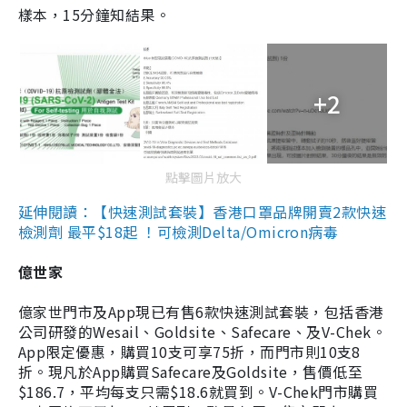
樣本，15分鐘知結果。
+2
點擊圖片放大
延伸閱讀：【快速測試套裝】香港口罩品牌開賣2款快速
檢測劑 最平$18起 ！可檢測Delta/Omicron病毒
億世家
億家世門市及App現已有售6款快速測試套裝，包括香港
公司研發的Wesail、Goldsite、Safecare、及V-Chek。
App限定優惠，購買10支可享75折，而門市則10支8
折。現凡於App購買Safecare及Goldsite，售價低至
$186.7，平均每支只需$18.6就買到。V-Chek門市購買