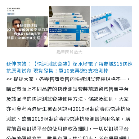
點擊圖片放大
延伸閱讀：【快速測試套裝】深水埗電子特賣城$15快速
抗原測試劑 現貨發售！買10支再送3支檢測棒
<< 提提大家，各零售商發售的快速測試套裝規格不一，
購買市面上不同品牌的快速測試套裝前請留意售賣平台
及該品牌的快速測試套裝使用方法、條款及細則，大家
亦可參考香港衞生署表列認可2019冠狀病毒病快速抗原
測試、歐盟2019冠狀病毒病快速抗原測試通用名單，購
買前留意訂購平台的使用條款及細則，一切以訂購平台
公佈的價錢為準。數量有限，售完即止；所有優惠細則