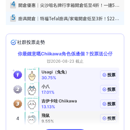
4
開倉優惠｜尖沙咀名牌行李箱開倉低至4折！一連5日 American Tourister/ace./Hallmark $200起！
5
廚具開倉｜特福Tefal廚具/家電開倉低至3折！$220起買平底鍋/炒鑊/湯煲！電飯煲/吸塵機/燙斗$418起