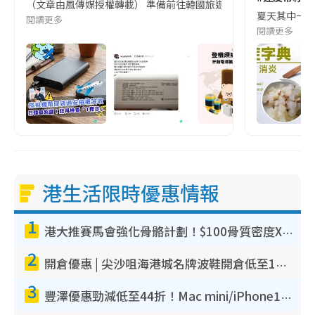
（文章由風傳媒授權轉載） 準備前往韓國旅遊的民眾，近期要特別留
夏天其中一種時
閱讀更多
閱讀更多
港生活限時優惠情報
1
港大推賽馬會強化骨骼計劃！$100骨質密度X光檢查 完成免費運動訓練送超市禮券！附參加資格
2
開倉優惠 | 尖沙咀海港城名牌波鞋開倉低至1折！On鞋$899起／Joy&Peace鞋履$98起
3
豐澤優惠勁減低至44折！Mac mini/iPhone17Pro大減價！廚房家電$220起