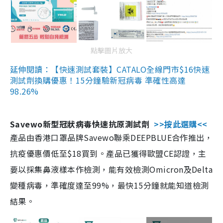
點擊圖片放大
延伸閱讀：【快速測試套裝】CATALO全線門市$16快速
測試劑換購優惠！15分鐘驗新冠病毒 準確性高達
98.26%
Savewo新型冠狀病毒快速抗原測試劑
>>按此選購<<
產品由香港口罩品牌Savewo聯乘DEEPBLUE合作推出，
抗疫優惠價低至$18買到。產品已獲得歐盟CE認證，主
要以採集鼻液樣本作檢測，能有效檢測Omicron及Delta
變種病毒，準確度達至99%，最快15分鐘就能知道檢測
結果。