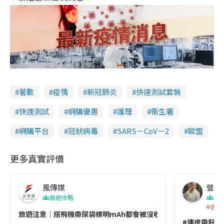
著數
疫情
新冠肺炎
快速測試套裝
快速測試
網購優惠
護理
衞生署
網購平台
冠狀病毒
SARS－CoV－2
歐盟
更多真實評價
風傳媒
營養教
旅遊攻略
生
香港
旅遊注意｜搭飛機帶尿袋標明mAh都會被沒收😱出發前切記檢查「1
#連皮帶籽都