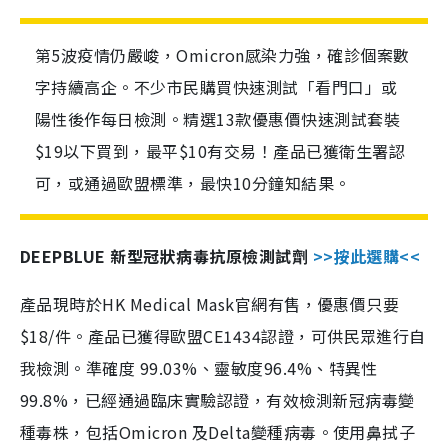
第5波疫情仍嚴峻，Omicron感染力強，確診個案數
字持續高企。不少市民購買快速測試「看門口」或
陽性後作每日檢測。精選13款優惠價快速測試套裝
$19以下買到，最平$10有交易！產品已獲衛生署認
可，或通過歐盟標準，最快10分鐘知結果。
DEEPBLUE 新型冠狀病毒抗原檢測試劑
>>按此選購<<
產品現時於HK Medical Mask官網有售，優惠價只要
$18/件。產品已獲得歐盟CE1434認證，可供民眾進行自
我檢測。準確度 99.03%、靈敏度96.4%、特異性
99.8%，已經通過臨床實驗認證，有效檢測新冠病毒變
種毒株，包括Omicron 及Delta變種病毒。使用鼻拭子