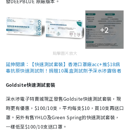
發DEEPBLUE 原廠版本。
+2
點擊圖片放大
延伸閱讀：【快速測試套裝】香港口罩廠acc+推$18病
毒抗原快速測試劑！捐贈10萬盒測試劑予深水埗露宿者
Goldsite快速測試套裝
深水埗電子特賣城現正發售Goldsite快速測試套裝，現
時更有優惠，$100/10支，平均每支$10，買10支再送口
罩。另外有售YHLO及Green Spring的快速測試套裝，
一樣低至$100/10支送口罩。