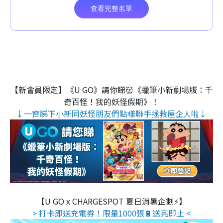
【新會員限定】《U GO》請你睇👹《蠟筆小新劇場版：千
奇百怪！我的妖怪假期》！
↓一齊睇下小新同妖怪朋友們點樣聯手拯救屋企人啦↓
【U GO x CHARGESPOT 夏日消暑企劃⚡】
> 打卡即送充電券！限量1000張🔋送完即止 <