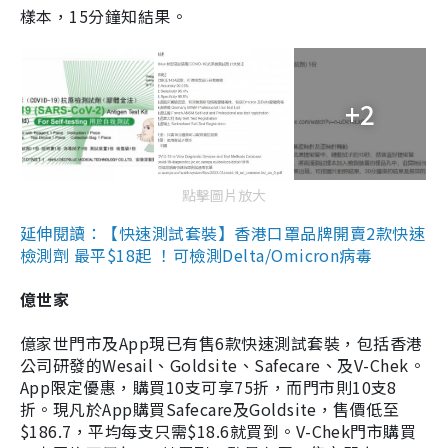
樣本，15分鐘知結果。
+2
點擊圖片放大
延伸閱讀：【快速測試套裝】香港口罩品牌開賣2款快速
檢測劑 最平$18起 ！可檢測Delta/Omicron病毒
億世家
億家世門市及App現已有售6款快速測試套裝，包括香港
公司研發的Wesail、Goldsite、Safecare、及V-Chek。
App限定優惠，購買10支可享75折，而門市則10支8
折。現凡於App購買Safecare及Goldsite，售價低至
$186.7，平均每支只需$18.6就買到。V-Chek門市購買