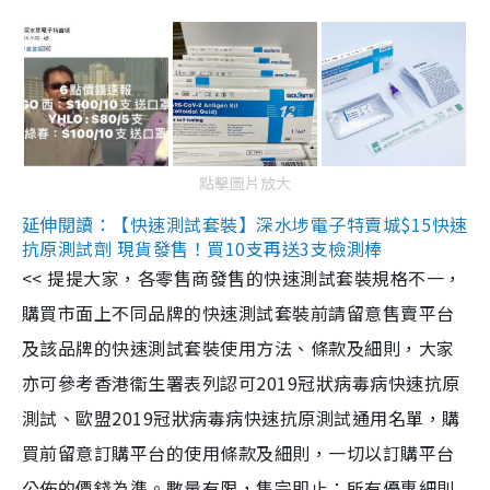
點擊圖片放大
延伸閱讀：【快速測試套裝】深水埗電子特賣城$15快速
抗原測試劑 現貨發售！買10支再送3支檢測棒
<< 提提大家，各零售商發售的快速測試套裝規格不一，
購買市面上不同品牌的快速測試套裝前請留意售賣平台
及該品牌的快速測試套裝使用方法、條款及細則，大家
亦可參考香港衞生署表列認可2019冠狀病毒病快速抗原
測試、歐盟2019冠狀病毒病快速抗原測試通用名單，購
買前留意訂購平台的使用條款及細則，一切以訂購平台
公佈的價錢為準。數量有限，售完即止；所有優惠細則