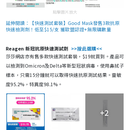
點擊圖片放大
延伸閱讀：【快速測試套裝】Good Mask發售3款抗原
快速檢測劑！低至$15/支 獲歐盟認證+無限購數量
Reagen 新冠抗原快速測試劑
>>按此選購<<
莎莎網店亦有售多款快速測試套裝，$19就買到。產品可
以檢測到Omicron及Delta等新型冠狀病毒，使用鼻拭子
樣本，只需15分鐘就可以取得快速抗原測試結果。靈敏
度95.2%，特異度98.1%。
+2