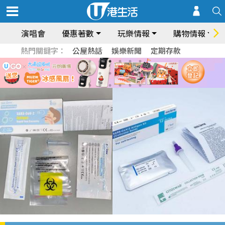
演唱會
優惠著數
玩樂情報
購物情報
熱門關鍵字：
公屋熱話
娛樂新聞
定期存款