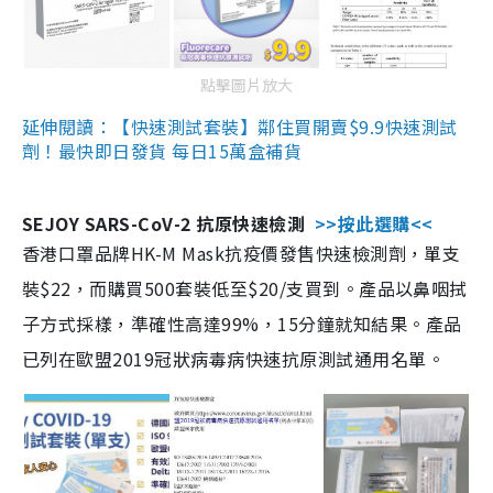
點擊圖片放大
延伸閱讀：【快速測試套裝】鄰住買開賣$9.9快速測試
劑！最快即日發貨 每日15萬盒補貨
SEJOY SARS-CoV-2 抗原快速檢測
>>按此選購<<
香港口罩品牌HK-M Mask抗疫價發售快速檢測劑，單支
裝$22，而購買500套裝低至$20/支買到。產品以鼻咽拭
子方式採樣，準確性高達99%，15分鐘就知結果。產品
已列在歐盟2019冠狀病毒病快速抗原測試通用名單。