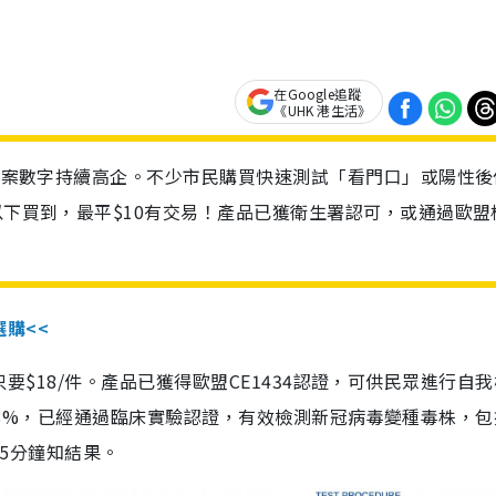
在Google追蹤
《UHK 港生活》
診個案數字持續高企。不少市民購買快速測試「看門口」或陽性後
以下買到，最平$10有交易！產品已獲衛生署認可，或通過歐盟
選購<<
惠價只要$18/件。產品已獲得歐盟CE1434認證，可供民眾進行自
性99.8%，已經通過臨床實驗認證，有效檢測新冠病毒變種毒株，
，15分鐘知結果。