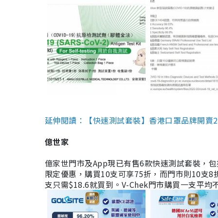
延伸閱讀：【快速測試套裝】香港口罩品牌開賣2款快速
億世家
億家世門市及App現已有售6款快速測試套裝，包括香港公司
限定優惠，購買10支可享75折，而門市則10支8折。現
支只需$18.6就買到。V-Chek門市購買一支平