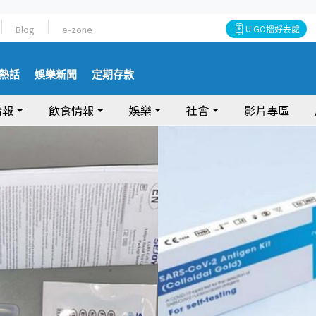
Blog
e-zone
U GO搵好去處
熱話
娛樂新聞
定期存款
情報
飲食情報
娛樂
社會
影片專區