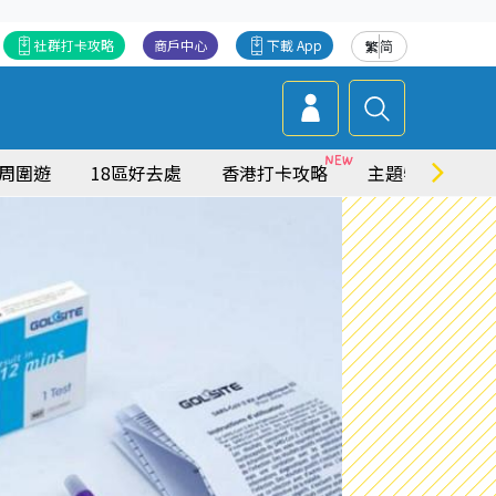
社群打卡攻略
商戶中心
下載 App
繁
简
周圍遊
18區好去處
香港打卡攻略
主題特集