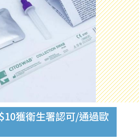
$10獲衛生署認可/通過歐