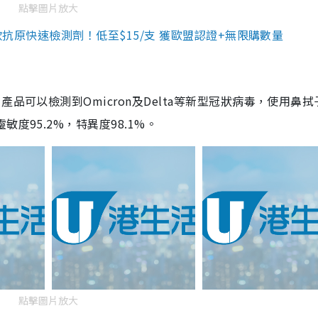
點擊圖片放大
3款抗原快速檢測劑！低至$15/支 獲歐盟認證+無限購數量
品可以檢測到Omicron及Delta等新型冠狀病毒，使用鼻拭
度95.2%，特異度98.1%。
點擊圖片放大