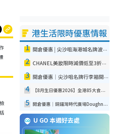
港生活限時優惠情報
1
作
開倉優惠 | 尖沙咀海港城名牌波鞋開倉低至1折！On鞋$899起／Joy&Peace鞋履$98起
標
2
CHANEL美妝限時減價低至3折！人氣粉底/唇膏/精華液低至$275！COCO香水都有平
3
開倉優惠｜尖沙咀名牌行李箱開倉低至4折！一連5日 American Tourister/ace./Hallmark $200起！
4
【8月生日優惠2026】全港85大食買玩著數攻略 自助餐/火鍋放題同行免費＋誠品/DONKI送現金券
5
我檢
開倉優惠｜銅鑼灣時代廣場Doughnut/Campo Marzio開倉低至1折！背囊、書包、手袋劈價$200起
包括
U GO 本週好去處