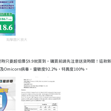
點擊圖片放大
劑，現時只要超低價$9.9就買到，購買前請先注意送貨時間！這款
Omicorn病毒，靈敏度92.2%，特異度100%。