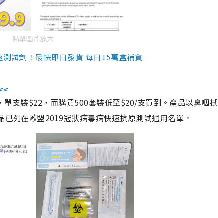
點擊圖片放大
速測試劑！最快即日發貨 每日15萬盒補貨
<<
，單支裝$22，而購買500套裝低至$20/支買到。產品以鼻咽
品已列在歐盟2019冠狀病毒病快速抗原測試通用名單。