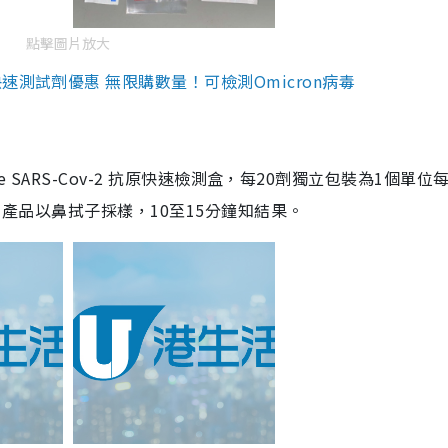
點擊圖片放大
測試劑優惠 無限購數量！可檢測Omicron病毒
are SARS-Cov-2 抗原快速檢測盒，每20劑獨立包裝為1個單位
5。產品以鼻拭子採樣，10至15分鐘知結果。