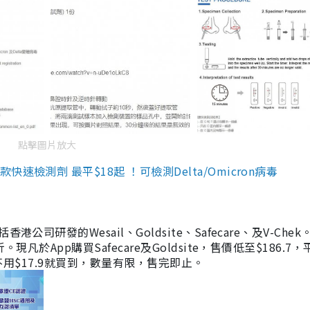
點擊圖片放大
檢測劑 最平$18起 ！可檢測Delta/Omicron病毒
研發的Wesail、Goldsite、Safecare、及V-Chek。
凡於App購買Safecare及Goldsite，售價低至$186.7
均不用$17.9就買到，數量有限，售完即止。