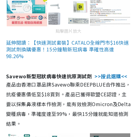
點擊圖片放大
延伸閱讀：【快速測試套裝】CATALO全線門市$16快速
測試劑換購優惠！15分鐘驗新冠病毒 準確性高達
98.26%
Savewo新型冠狀病毒快速抗原測試劑
>>按此選購<<
產品由香港口罩品牌Savewo聯乘DEEPBLUE合作推出，
抗疫優惠價低至$18買到。產品已獲得歐盟CE認證，主
要以採集鼻液樣本作檢測，能有效檢測Omicron及Delta
變種病毒，準確度達至99%，最快15分鐘就能知道檢測
結果。