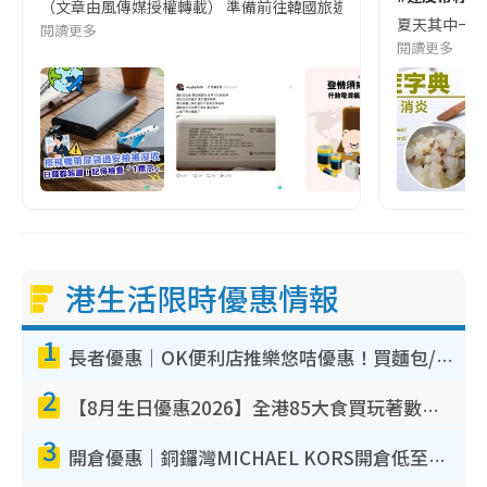
（文章由風傳媒授權轉載） 準備前往韓國旅遊的民眾，近期要特別留
夏天其中一種時
閱讀更多
閱讀更多
港生活限時優惠情報
1
長者優惠｜OK便利店推樂悠咭優惠！買麵包/牛奶/保健品拍卡即減
2
【8月生日優惠2026】全港85大食買玩著數攻略 自助餐/火鍋放題同行免費＋誠品/DONKI送現金券
3
開倉優惠｜銅鑼灣MICHAEL KORS開倉低至17折！直擊$500起買手袋/銀包/鞋款 必買經典Jet Set系列