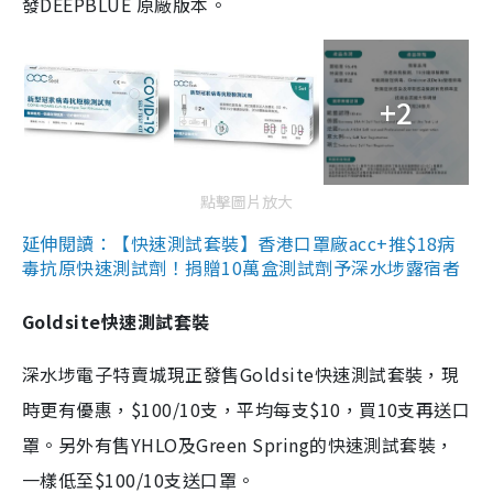
發DEEPBLUE 原廠版本。
+2
點擊圖片放大
延伸閱讀：【快速測試套裝】香港口罩廠acc+推$18病
毒抗原快速測試劑！捐贈10萬盒測試劑予深水埗露宿者
Goldsite快速測試套裝
深水埗電子特賣城現正發售Goldsite快速測試套裝，現
時更有優惠，$100/10支，平均每支$10，買10支再送口
罩。另外有售YHLO及Green Spring的快速測試套裝，
一樣低至$100/10支送口罩。