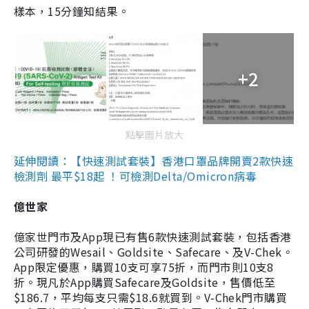
樣本，15分鐘知結果。
+2
點擊圖片放大
延伸閱讀：【快速測試套裝】香港口罩品牌開賣2款快速
檢測劑 最平$18起 ！可檢測Delta/Omicron病毒
億世家
億家世門市及App現已有售6款快速測試套裝，包括香港
公司研發的Wesail、Goldsite、Safecare、及V-Chek。
App限定優惠，購買10支可享75折，而門市則10支8
折。現凡於App購買Safecare及Goldsite，售價低至
$186.7，平均每支只需$18.6就買到。V-Chek門市購買