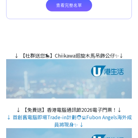
↓ 【社群送您🎠】Chiikawa迴旋木⾺吊飾公仔✨↓
↓ 【免費送】香港電腦通訊節2026電子門票！↓
↓ 首創舊電腦即場Trade-in計劃🧑‍💻Fubon Angels海外成
員將現身✨ ↓