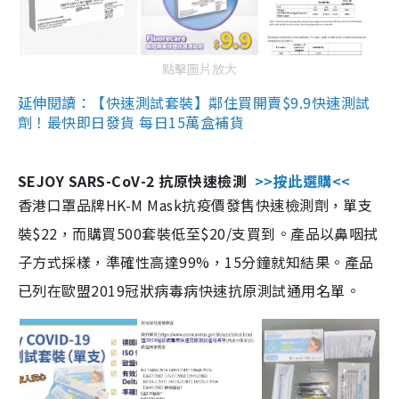
點擊圖片放大
延伸閱讀：【快速測試套裝】鄰住買開賣$9.9快速測試
劑！最快即日發貨 每日15萬盒補貨
SEJOY SARS-CoV-2 抗原快速檢測
>>按此選購<<
香港口罩品牌HK-M Mask抗疫價發售快速檢測劑，單支
裝$22，而購買500套裝低至$20/支買到。產品以鼻咽拭
子方式採樣，準確性高達99%，15分鐘就知結果。產品
已列在歐盟2019冠狀病毒病快速抗原測試通用名單。