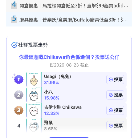
4
開倉優惠｜馬拉松開倉低至3折！直擊$99起買adidas／New Balance／Puma鞋款 STANLEY保溫杯劈價至$119起
5
廚具優惠｜普樂氏/意美廚/Buffalo廚具低至3折！$89起買煎鍋／炒鑊／個人鍋 同場小家電激減至$99起