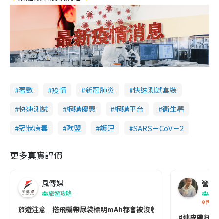
著數
疫情
新冠肺炎
快速測試套裝
快速測試
網購優惠
網購平台
衞生署
冠狀病毒
歐盟
護理
SARS－CoV－2
更多真實評價
風傳媒
營養教
旅遊攻略
生
香港
旅遊注意｜搭飛機帶尿袋標明mAh都會被沒收😱出發前切記檢查「1
#連皮帶籽都