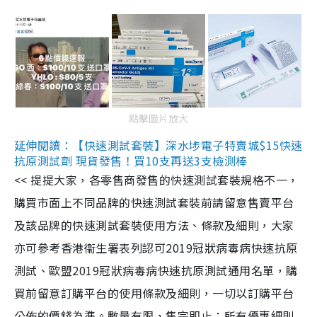
點擊圖片放大
延伸閱讀：【快速測試套裝】深水埗電子特賣城$15快速
抗原測試劑 現貨發售！買10支再送3支檢測棒
<< 提提大家，各零售商發售的快速測試套裝規格不一，
購買市面上不同品牌的快速測試套裝前請留意售賣平台
及該品牌的快速測試套裝使用方法、條款及細則，大家
亦可參考香港衞生署表列認可2019冠狀病毒病快速抗原
測試、歐盟2019冠狀病毒病快速抗原測試通用名單，購
買前留意訂購平台的使用條款及細則，一切以訂購平台
公佈的價錢為準。數量有限，售完即止；所有優惠細則