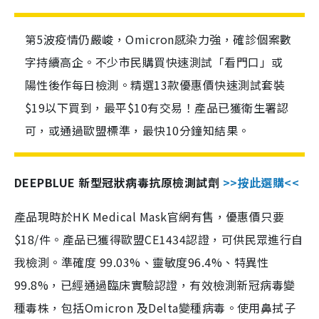
第5波疫情仍嚴峻，Omicron感染力強，確診個案數
字持續高企。不少市民購買快速測試「看門口」或
陽性後作每日檢測。精選13款優惠價快速測試套裝
$19以下買到，最平$10有交易！產品已獲衛生署認
可，或通過歐盟標準，最快10分鐘知結果。
DEEPBLUE 新型冠狀病毒抗原檢測試劑
>>按此選購<<
產品現時於HK Medical Mask官網有售，優惠價只要
$18/件。產品已獲得歐盟CE1434認證，可供民眾進行自
我檢測。準確度 99.03%、靈敏度96.4%、特異性
99.8%，已經通過臨床實驗認證，有效檢測新冠病毒變
種毒株，包括Omicron 及Delta變種病毒。使用鼻拭子