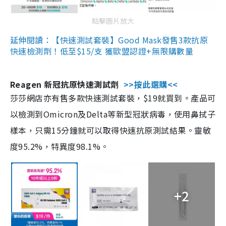
點擊圖片放大
延伸閱讀：【快速測試套裝】Good Mask發售3款抗原
快速檢測劑！低至$15/支 獲歐盟認證+無限購數量
Reagen 新冠抗原快速測試劑
>>按此選購<<
莎莎網店亦有售多款快速測試套裝，$19就買到。產品可
以檢測到Omicron及Delta等新型冠狀病毒，使用鼻拭子
樣本，只需15分鐘就可以取得快速抗原測試結果。靈敏
度95.2%，特異度98.1%。
+2