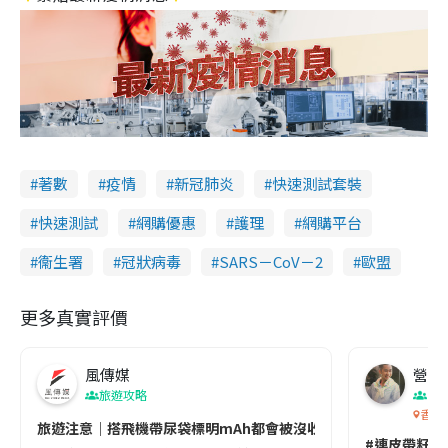
著數
疫情
新冠肺炎
快速測試套裝
快速測試
網購優惠
護理
網購平台
衞生署
冠狀病毒
SARS－CoV－2
歐盟
更多真實評價
風傳媒
營養教
旅遊攻略
生
香港
旅遊注意｜搭飛機帶尿袋標明mAh都會被沒收😱出發前切記檢查「1
#連皮帶籽都