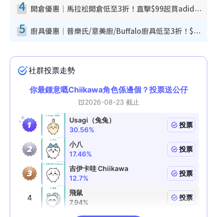
4
開倉優惠｜馬拉松開倉低至3折！直擊$99起買adidas／New Balance／Puma鞋款 STANLEY保溫杯劈價至$119起
5
廚具優惠｜普樂氏/意美廚/Buffalo廚具低至3折！$89起買煎鍋／炒鑊／個人鍋 同場小家電激減至$99起