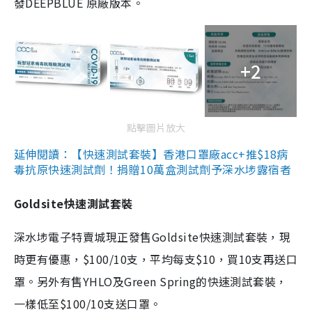
發DEEPBLUE 原廠版本。
+2
點擊圖片放大
延伸閱讀：【快速測試套裝】香港口罩廠acc+推$18病
毒抗原快速測試劑！捐贈10萬盒測試劑予深水埗露宿者
Goldsite快速測試套裝
深水埗電子特賣城現正發售Goldsite快速測試套裝，現
時更有優惠，$100/10支，平均每支$10，買10支再送口
罩。另外有售YHLO及Green Spring的快速測試套裝，
一樣低至$100/10支送口罩。