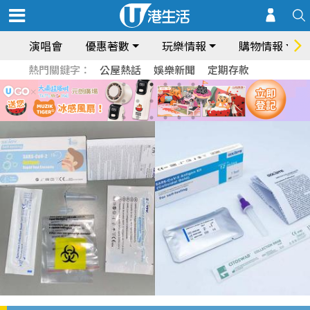
演唱會
優惠著數
玩樂情報
購物情報
熱門關鍵字：
公屋熱話
娛樂新聞
定期存款