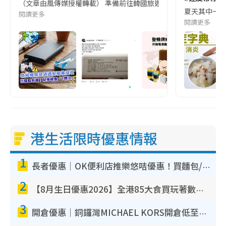
（文章由風傳媒授權轉載） 準備前往韓國旅遊的民眾，近期要特別留
夏天其中一種時
閱讀更多
閱讀更多
港生活限時優惠情報
1
長者優惠｜OK便利店推樂悠咭優惠！買麵包/牛奶/保健品拍卡即減
2
【8月生日優惠2026】全港85大食買玩著數攻略 自助餐/火鍋放題同行免費＋誠品/DONKI送現金券
3
開倉優惠｜銅鑼灣MICHAEL KORS開倉低至17折！直擊$500起買手袋/銀包/鞋款 必買經典Jet Set系列