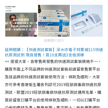
點擊圖片放大
延伸閱讀：【快速測試套裝】深水埗電子特賣城$15快速
抗原測試劑 現貨發售！買10支再送3支檢測棒
<< 提提大家，各零售商發售的快速測試套裝規格不一，
購買市面上不同品牌的快速測試套裝前請留意售賣平台
及該品牌的快速測試套裝使用方法、條款及細則，大家
亦可參考香港衞生署表列認可2019冠狀病毒病快速抗原
測試、歐盟2019冠狀病毒病快速抗原測試通用名單，購
買前留意訂購平台的使用條款及細則，一切以訂購平台
公佈的價錢為準。數量有限，售完即止；所有優惠細則