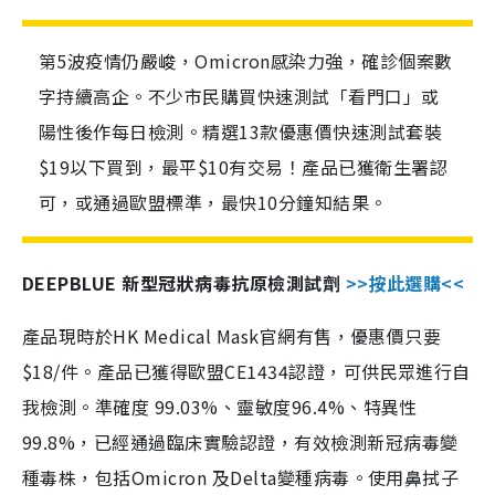
第5波疫情仍嚴峻，Omicron感染力強，確診個案數
字持續高企。不少市民購買快速測試「看門口」或
陽性後作每日檢測。精選13款優惠價快速測試套裝
$19以下買到，最平$10有交易！產品已獲衛生署認
可，或通過歐盟標準，最快10分鐘知結果。
DEEPBLUE 新型冠狀病毒抗原檢測試劑
>>按此選購<<
產品現時於HK Medical Mask官網有售，優惠價只要
$18/件。產品已獲得歐盟CE1434認證，可供民眾進行自
我檢測。準確度 99.03%、靈敏度96.4%、特異性
99.8%，已經通過臨床實驗認證，有效檢測新冠病毒變
種毒株，包括Omicron 及Delta變種病毒。使用鼻拭子