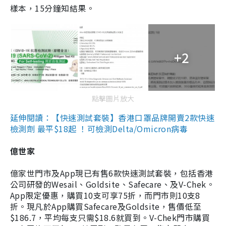
樣本，15分鐘知結果。
+2
點擊圖片放大
延伸閱讀：【快速測試套裝】香港口罩品牌開賣2款快速
檢測劑 最平$18起 ！可檢測Delta/Omicron病毒
億世家
億家世門市及App現已有售6款快速測試套裝，包括香港
公司研發的Wesail、Goldsite、Safecare、及V-Chek。
App限定優惠，購買10支可享75折，而門市則10支8
折。現凡於App購買Safecare及Goldsite，售價低至
$186.7，平均每支只需$18.6就買到。V-Chek門市購買