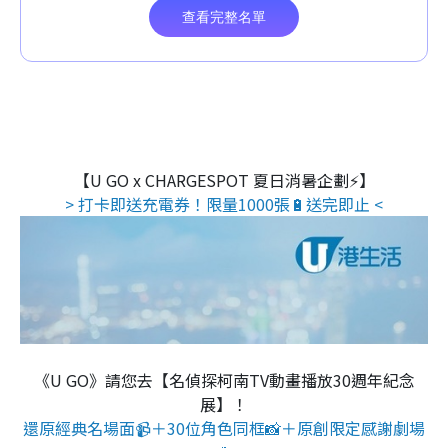
【U GO x CHARGESPOT 夏日消暑企劃⚡】
> 打卡即送充電券！限量1000張🔋送完即止 <
《U GO》請您去【名偵探柯南TV動畫播放30週年紀念
展】！
還原經典名場面📹＋30位角色同框📸＋原創限定感謝劇場