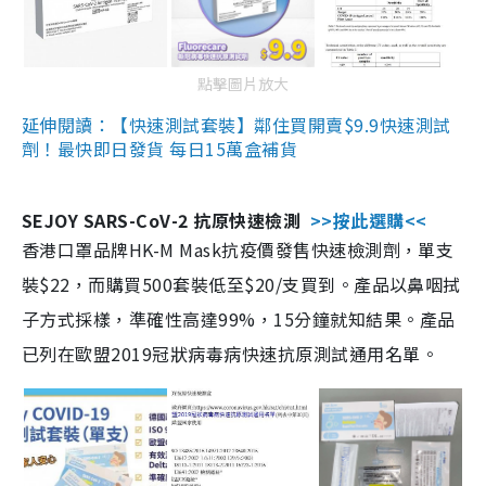
點擊圖片放大
延伸閱讀：【快速測試套裝】鄰住買開賣$9.9快速測試
劑！最快即日發貨 每日15萬盒補貨
SEJOY SARS-CoV-2 抗原快速檢測
>>按此選購<<
香港口罩品牌HK-M Mask抗疫價發售快速檢測劑，單支
裝$22，而購買500套裝低至$20/支買到。產品以鼻咽拭
子方式採樣，準確性高達99%，15分鐘就知結果。產品
已列在歐盟2019冠狀病毒病快速抗原測試通用名單。