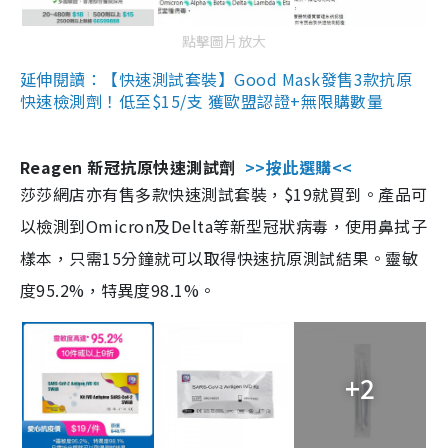
點擊圖片放大
延伸閱讀：【快速測試套裝】Good Mask發售3款抗原
快速檢測劑！低至$15/支 獲歐盟認證+無限購數量
Reagen 新冠抗原快速測試劑
>>按此選購<<
莎莎網店亦有售多款快速測試套裝，$19就買到。產品可
以檢測到Omicron及Delta等新型冠狀病毒，使用鼻拭子
樣本，只需15分鐘就可以取得快速抗原測試結果。靈敏
度95.2%，特異度98.1%。
+2