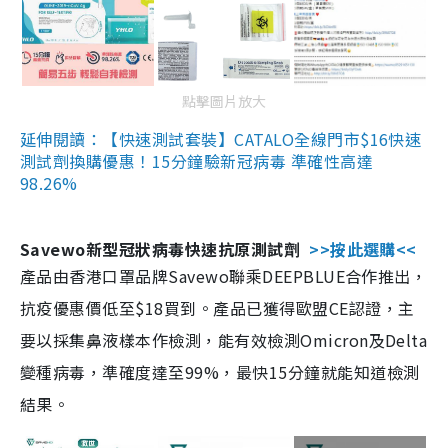
點擊圖片放大
延伸閱讀：【快速測試套裝】CATALO全線門市$16快速
測試劑換購優惠！15分鐘驗新冠病毒 準確性高達
98.26%
Savewo新型冠狀病毒快速抗原測試劑
>>按此選購<<
產品由香港口罩品牌Savewo聯乘DEEPBLUE合作推出，
抗疫優惠價低至$18買到。產品已獲得歐盟CE認證，主
要以採集鼻液樣本作檢測，能有效檢測Omicron及Delta
變種病毒，準確度達至99%，最快15分鐘就能知道檢測
結果。