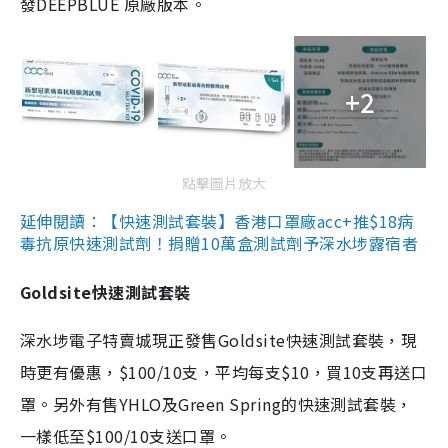
發DEEPBLUE 原廠版本。
+2
點擊圖片放大
延伸閱讀：【快速測試套裝】香港口罩廠acc+推$18病
毒抗原快速測試劑！捐贈10萬盒測試劑予深水埗露宿者
Goldsite快速測試套裝
深水埗電子特賣城現正發售Goldsite快速測試套裝，現
時更有優惠，$100/10支，平均每支$10，買10支再送口
罩。另外有售YHLO及Green Spring的快速測試套裝，
一樣低至$100/10支送口罩。