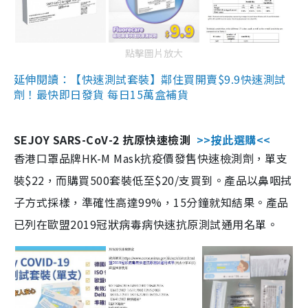
點擊圖片放大
延伸閱讀：【快速測試套裝】鄰住買開賣$9.9快速測試
劑！最快即日發貨 每日15萬盒補貨
SEJOY SARS-CoV-2 抗原快速檢測
>>按此選購<<
香港口罩品牌HK-M Mask抗疫價發售快速檢測劑，單支
裝$22，而購買500套裝低至$20/支買到。產品以鼻咽拭
子方式採樣，準確性高達99%，15分鐘就知結果。產品
已列在歐盟2019冠狀病毒病快速抗原測試通用名單。