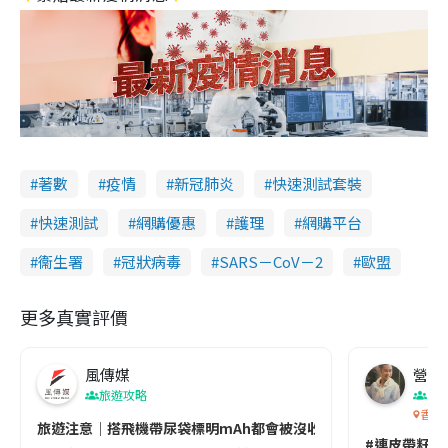
著數
疫情
新冠肺炎
快速測試套裝
快速測試
網購優惠
護理
網購平台
衞生署
冠狀病毒
SARS－CoV－2
歐盟
更多真實評價
風傳媒
營養教
旅遊攻略
生
香港
旅遊注意｜搭飛機帶尿袋標明mAh都會被沒收😱出發前切記檢查「1
#連皮帶籽都