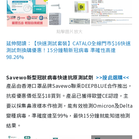
點擊圖片放大
延伸閱讀：【快速測試套裝】CATALO全線門市$16快速
測試劑換購優惠！15分鐘驗新冠病毒 準確性高達
98.26%
Savewo新型冠狀病毒快速抗原測試劑
>>按此選購<<
產品由香港口罩品牌Savewo聯乘DEEPBLUE合作推出，
抗疫優惠價低至$18買到。產品已獲得歐盟CE認證，主
要以採集鼻液樣本作檢測，能有效檢測Omicron及Delta
變種病毒，準確度達至99%，最快15分鐘就能知道檢測
結果。