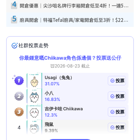
4
開倉優惠｜尖沙咀名牌行李箱開倉低至4折！一連5日 American Tourister/ace./Hallmark $200起！
5
廚具開倉｜特福Tefal廚具/家電開倉低至3折！$220起買平底鍋/炒鑊/湯煲！電飯煲/吸塵機/燙斗$418起