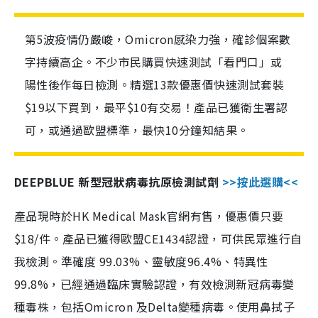
第5波疫情仍嚴峻，Omicron感染力強，確診個案數
字持續高企。不少市民購買快速測試「看門口」或
陽性後作每日檢測。精選13款優惠價快速測試套裝
$19以下買到，最平$10有交易！產品已獲衛生署認
可，或通過歐盟標準，最快10分鐘知結果。
DEEPBLUE 新型冠狀病毒抗原檢測試劑
>>按此選購<<
產品現時於HK Medical Mask官網有售，優惠價只要
$18/件。產品已獲得歐盟CE1434認證，可供民眾進行自
我檢測。準確度 99.03%、靈敏度96.4%、特異性
99.8%，已經通過臨床實驗認證，有效檢測新冠病毒變
種毒株，包括Omicron 及Delta變種病毒。使用鼻拭子