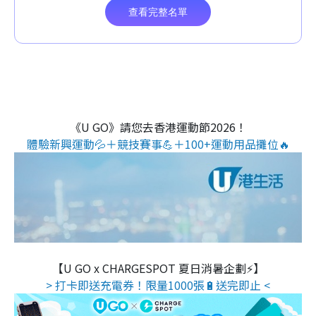
《U GO》請您去香港運動節2026！
體驗新興運動💦＋競技賽事💪＋100+運動用品攤位🔥
【U GO x CHARGESPOT 夏日消暑企劃⚡】
> 打卡即送充電券！限量1000張🔋送完即止 <