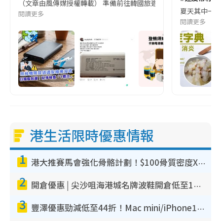
（文章由風傳媒授權轉載） 準備前往韓國旅遊的民眾，近期要特別留
夏天其中一種時
閱讀更多
閱讀更多
港生活限時優惠情報
1
港大推賽馬會強化骨骼計劃！$100骨質密度X光檢查 完成免費運動訓練送超市禮券！附參加資格
2
開倉優惠 | 尖沙咀海港城名牌波鞋開倉低至1折！On鞋$899起／Joy&Peace鞋履$98起
3
豐澤優惠勁減低至44折！Mac mini/iPhone17Pro大減價！廚房家電$220起