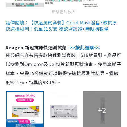
點擊圖片放大
延伸閱讀：【快速測試套裝】Good Mask發售3款抗原
快速檢測劑！低至$15/支 獲歐盟認證+無限購數量
Reagen 新冠抗原快速測試劑
>>按此選購<<
莎莎網店亦有售多款快速測試套裝，$19就買到。產品可
以檢測到Omicron及Delta等新型冠狀病毒，使用鼻拭子
樣本，只需15分鐘就可以取得快速抗原測試結果。靈敏
度95.2%，特異度98.1%。
+2