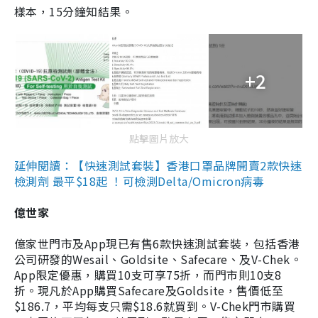
樣本，15分鐘知結果。
+2
點擊圖片放大
延伸閱讀：【快速測試套裝】香港口罩品牌開賣2款快速
檢測劑 最平$18起 ！可檢測Delta/Omicron病毒
億世家
億家世門市及App現已有售6款快速測試套裝，包括香港
公司研發的Wesail、Goldsite、Safecare、及V-Chek。
App限定優惠，購買10支可享75折，而門市則10支8
折。現凡於App購買Safecare及Goldsite，售價低至
$186.7，平均每支只需$18.6就買到。V-Chek門市購買